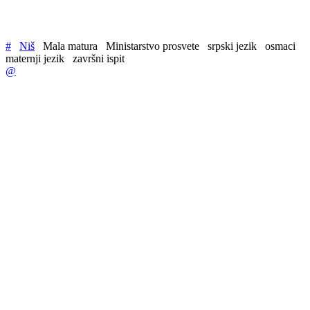
#
Niš
Mala matura
Ministarstvo prosvete
srpski jezik
osmaci
maternji jezik
završni ispit
@