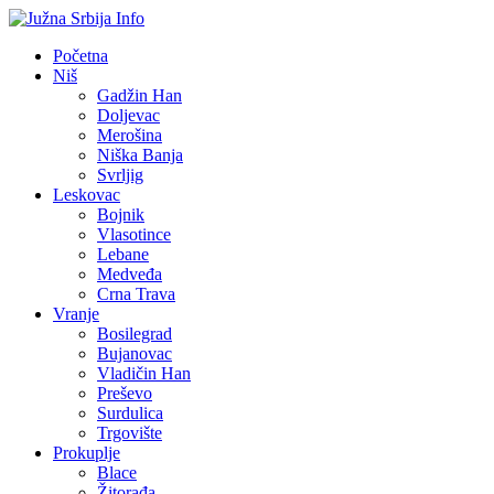
Početna
Niš
Gadžin Han
Doljevac
Merošina
Niška Banja
Svrljig
Leskovac
Bojnik
Vlasotince
Lebane
Medveđa
Crna Trava
Vranje
Bosilegrad
Bujanovac
Vladičin Han
Preševo
Surdulica
Trgovište
Prokuplje
Blace
Žitorađa