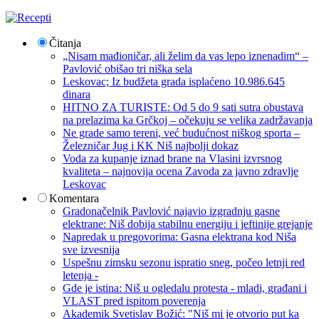
Čitanja
„Nisam mađioničar, ali želim da vas lepo iznenadim“ –
Pavlović obišao tri niška sela
Leskovac; Iz budžeta grada isplaćeno 10.986.645
dinara
HITNO ZA TURISTE: Od 5 do 9 sati sutra obustava
na prelazima ka Grčkoj – očekuju se velika zadržavanja
Ne grade samo tereni, već budućnost niškog sporta –
Železničar Jug i KK Niš najbolji dokaz
Voda za kupanje iznad brane na Vlasini izvrsnog
kvaliteta – najnovija ocena Zavoda za javno zdravlje
Leskovac
Komentara
Gradonačelnik Pavlović najavio izgradnju gasne
elektrane: Niš dobija stabilnu energiju i jeftinije grejanje
Napredak u pregovorima: Gasna elektrana kod Niša
sve izvesnija
Uspešnu zimsku sezonu ispratio sneg, počeo letnji red
letenja -
Gde je istina: Niš u ogledalu protesta - mladi, građani i
VLAST pred ispitom poverenja
Akademik Svetislav Božić: "Niš mi je otvorio put ka