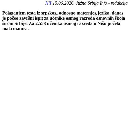
Niš
15.06.2026. Južna Srbija Info - redakcija
Polaganjem testa iz srpskog, odnosno maternjeg jezika, danas
je počeo završni ispit za učenike osmog razreda osnovnih škola
širom Srbije. Za 2.558 učenika osmog razreda u Nišu počela
mala matura.