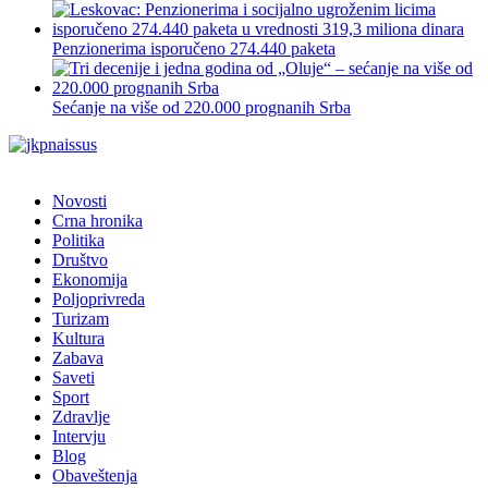
Penzionerima isporučeno 274.440 paketa
Sećanje na više od 220.000 prognanih Srba
Novosti
Crna hronika
Politika
Društvo
Ekonomija
Poljoprivreda
Turizam
Kultura
Zabava
Saveti
Sport
Zdravlje
Intervju
Blog
Obaveštenja