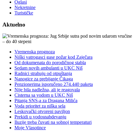
Oglasi
Nekretnine
Turističke
Aktuelno
Vremenska prognoza
Niški vatrogasci gase požar kod Zaječara
Od dokumenata do porodičnog stabla
Sedam novih ambulanti u UKC Niš
Radnici strahuju od otpuštanja
Nanogice za prebijanje Čikaga
Penzionerima isporučeno 274.440 paketa
Nije bila nadležna, ali je reagovala
Cisterna sa vodom u UKC Niš
Pitanja SNS-a za Dragana Milića
Voda prioritet za niška sela
Leskovački otvoreni paviljon
Prekidi u vodosnabdevanju
Iluzije treba čuvati na sobnoj temperaturi
Moje Vlasotince