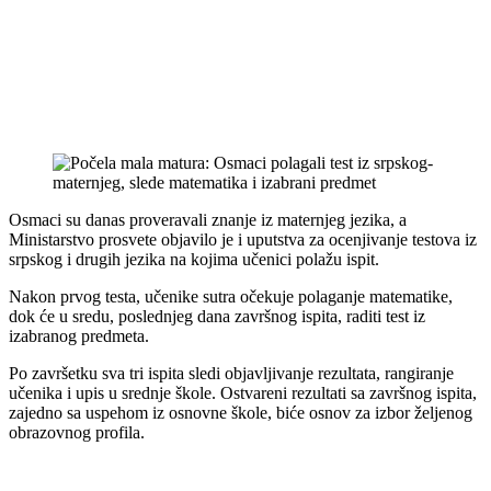
Osmaci su danas proveravali znanje iz maternjeg jezika, a
Ministarstvo prosvete objavilo je i uputstva za ocenjivanje testova iz
srpskog i drugih jezika na kojima učenici polažu ispit.
Nakon prvog testa, učenike sutra očekuje polaganje matematike,
dok će u sredu, poslednjeg dana završnog ispita, raditi test iz
izabranog predmeta.
Po završetku sva tri ispita sledi objavljivanje rezultata, rangiranje
učenika i upis u srednje škole. Ostvareni rezultati sa završnog ispita,
zajedno sa uspehom iz osnovne škole, biće osnov za izbor željenog
obrazovnog profila.