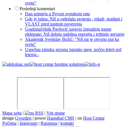
svetu“
Poslednji komentari
Dan primirja u Prvom svetskom ratu
Gde je istina: Niš u ogledalu protesta - mladi, građani i
VLAST pred ispitom poverenja
Gradonačelnik Pavlović najavio izgradnju gasne
elektrane: Niš dobija stabilnu energiju i jeftinije grejanje
Akademik Svetislav Božić: "Niš mi je otvorio put ka
svetu“
Uspešnu zimsku sezonu ispratio sneg, počeo letnji red
letenja -
Mapa sajta
|
RSS
|
Vrh strane
design
Gvozden
| power
Hannibal CMS
| on
Host Centar
Početna
|
Impresum
|
Razmena
|
kontakt