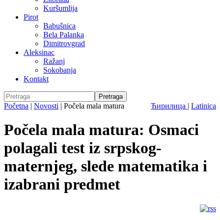
Kuršumlija
Pirot
Babušnica
Bela Palanka
Dimitrovgrad
Aleksinac
Ražanj
Sokobanja
Kontakt
Početna
|
Novosti
|
Počela mala matura
Ћирилица
|
Latinica
Počela mala matura: Osmaci
polagali test iz srpskog-
maternjeg, slede matematika i
izabrani predmet