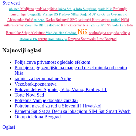
Sve vesti
Medijana gradska opština
Prokuplje
ubistvo
Južna Srbija Info
Skupština grada Niša
Vranje
Kuršumlija
fotografije
DS
Preševo
Niška Banja
MUP RS
Goran Cvetanović
Aleksandar Vučić
Darko Bulatović
SPC
saobraćaj
Koronavirus
Niški
studenti
fudbal
Leskovac
kulturni centar
Klinički centar Niš
SNS
Vlada
Zoran Perišić
Tržnica JP
košarka
Niš
Republike Srbije
Aleksinac
saobraćajna nezgoda
policija
Vladičin Han
Gradina
recept
Dragana Sotirovski
Pirot
Beograd
Radnički FK
Dom zdravlja
Najnoviji oglasi
Folija,cuva privatnost ogledalo efektom
Prodaje se gg zemljište na manje od deset minuta od centra
Niša
radnici za berbu maline Arilje
Veze,brak,poznanstva
Polovni delovi Sprinter, Vito, Viano, Krafter, LT
Torte Novi Sad
Potrebna Vam je dodatna zarada?
Potrebni mesari za rad u Sloveniji i Hrvatskoj
Pametni Sat-Sat za Decu sa lokacijom-SIM Sat-Smart Watch
Otkup telefona Beograd
Oglasi