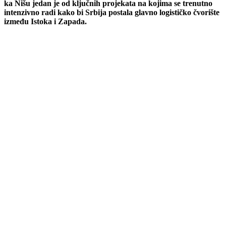
ka Nišu jedan je od ključnih projekata na kojima se trenutno
intenzivno radi kako bi Srbija postala glavno logističko čvorište
između Istoka i Zapada.