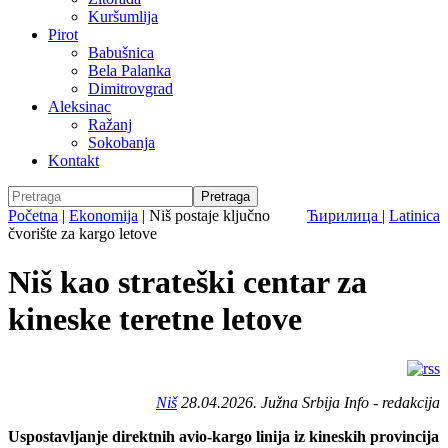
Kuršumlija
Pirot
Babušnica
Bela Palanka
Dimitrovgrad
Aleksinac
Ražanj
Sokobanja
Kontakt
Početna
|
Ekonomija
|
Niš postaje ključno
Ћирилица
|
Latinica
čvorište za kargo letove
Niš kao strateški centar za
kineske teretne letove
Niš
28.04.2026. Južna Srbija Info - redakcija
Uspostavljanje direktnih avio-kargo linija iz kineskih provincija