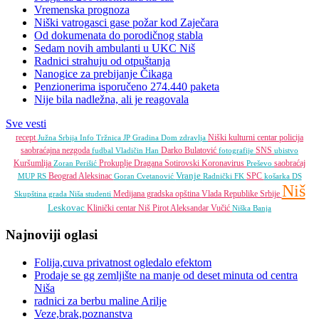
Vremenska prognoza
Niški vatrogasci gase požar kod Zaječara
Od dokumenata do porodičnog stabla
Sedam novih ambulanti u UKC Niš
Radnici strahuju od otpuštanja
Nanogice za prebijanje Čikaga
Penzionerima isporučeno 274.440 paketa
Nije bila nadležna, ali je reagovala
Sve vesti
recept
Niški kulturni centar
policija
Južna Srbija Info
Tržnica JP
Gradina
Dom zdravlja
saobraćajna nezgoda
Darko Bulatović
SNS
fudbal
Vladičin Han
fotografije
ubistvo
Kuršumlija
Prokuplje
Dragana Sotirovski
Koronavirus
saobraćaj
Zoran Perišić
Preševo
Vranje
Beograd
Aleksinac
SPC
MUP RS
Goran Cvetanović
Radnički FK
košarka
DS
Niš
Medijana gradska opština
Vlada Republike Srbije
Skupština grada Niša
studenti
Leskovac
Klinički centar Niš
Pirot
Aleksandar Vučić
Niška Banja
Najnoviji oglasi
Folija,cuva privatnost ogledalo efektom
Prodaje se gg zemljište na manje od deset minuta od centra
Niša
radnici za berbu maline Arilje
Veze,brak,poznanstva