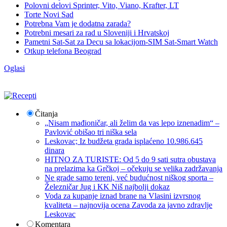
Polovni delovi Sprinter, Vito, Viano, Krafter, LT
Torte Novi Sad
Potrebna Vam je dodatna zarada?
Potrebni mesari za rad u Sloveniji i Hrvatskoj
Pametni Sat-Sat za Decu sa lokacijom-SIM Sat-Smart Watch
Otkup telefona Beograd
Oglasi
Čitanja
„Nisam mađioničar, ali želim da vas lepo iznenadim“ –
Pavlović obišao tri niška sela
Leskovac; Iz budžeta grada isplaćeno 10.986.645
dinara
HITNO ZA TURISTE: Od 5 do 9 sati sutra obustava
na prelazima ka Grčkoj – očekuju se velika zadržavanja
Ne grade samo tereni, već budućnost niškog sporta –
Železničar Jug i KK Niš najbolji dokaz
Voda za kupanje iznad brane na Vlasini izvrsnog
kvaliteta – najnovija ocena Zavoda za javno zdravlje
Leskovac
Komentara