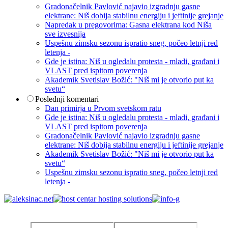
Gradonačelnik Pavlović najavio izgradnju gasne
elektrane: Niš dobija stabilnu energiju i jeftinije grejanje
Napredak u pregovorima: Gasna elektrana kod Niša
sve izvesnija
Uspešnu zimsku sezonu ispratio sneg, počeo letnji red
letenja -
Gde je istina: Niš u ogledalu protesta - mladi, građani i
VLAST pred ispitom poverenja
Akademik Svetislav Božić: "Niš mi je otvorio put ka
svetu“
Poslednji komentari
Dan primirja u Prvom svetskom ratu
Gde je istina: Niš u ogledalu protesta - mladi, građani i
VLAST pred ispitom poverenja
Gradonačelnik Pavlović najavio izgradnju gasne
elektrane: Niš dobija stabilnu energiju i jeftinije grejanje
Akademik Svetislav Božić: "Niš mi je otvorio put ka
svetu“
Uspešnu zimsku sezonu ispratio sneg, počeo letnji red
letenja -