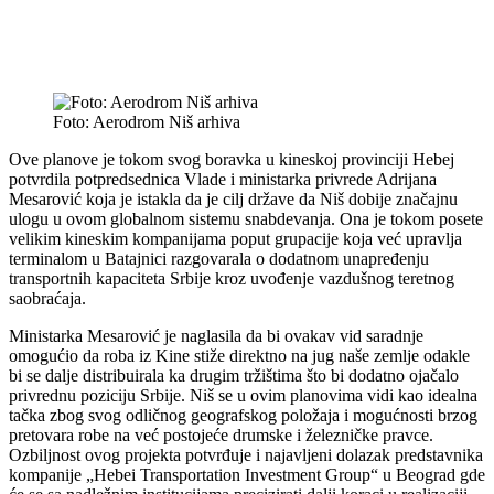
Foto: Aerodrom Niš arhiva
Ove planove je tokom svog boravka u kineskoj provinciji Hebej
potvrdila potpredsednica Vlade i ministarka privrede Adrijana
Mesarović koja je istakla da je cilj države da Niš dobije značajnu
ulogu u ovom globalnom sistemu snabdevanja. Ona je tokom posete
velikim kineskim kompanijama poput grupacije koja već upravlja
terminalom u Batajnici razgovarala o dodatnom unapređenju
transportnih kapaciteta Srbije kroz uvođenje vazdušnog teretnog
saobraćaja.
Ministarka Mesarović je naglasila da bi ovakav vid saradnje
omogućio da roba iz Kine stiže direktno na jug naše zemlje odakle
bi se dalje distribuirala ka drugim tržištima što bi dodatno ojačalo
privrednu poziciju Srbije. Niš se u ovim planovima vidi kao idealna
tačka zbog svog odličnog geografskog položaja i mogućnosti brzog
pretovara robe na već postojeće drumske i železničke pravce.
Ozbiljnost ovog projekta potvrđuje i najavljeni dolazak predstavnika
kompanije „Hebei Transportation Investment Group“ u Beograd gde