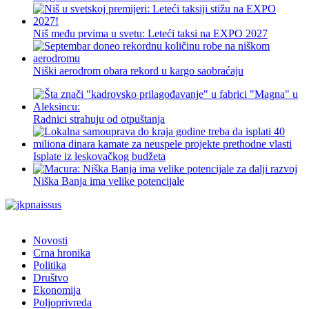
Niš među prvima u svetu: Leteći taksi na EXPO 2027
Niški aerodrom obara rekord u kargo saobraćaju
Radnici strahuju od otpuštanja
Isplate iz leskovačkog budžeta
Niška Banja ima velike potencijale
Novosti
Crna hronika
Politika
Društvo
Ekonomija
Poljoprivreda