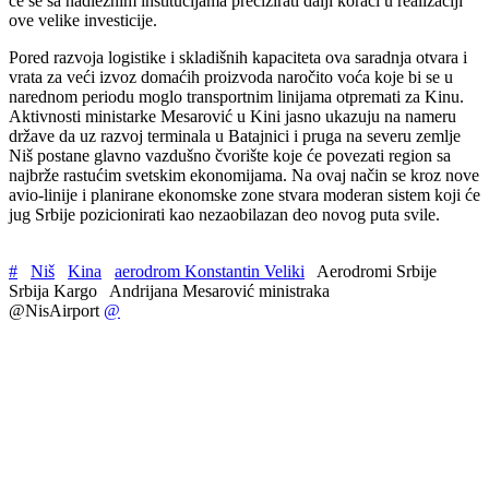
će se sa nadležnim institucijama precizirati dalji koraci u realizaciji
ove velike investicije.
Pored razvoja logistike i skladišnih kapaciteta ova saradnja otvara i
vrata za veći izvoz domaćih proizvoda naročito voća koje bi se u
narednom periodu moglo transportnim linijama otpremati za Kinu.
Aktivnosti ministarke Mesarović u Kini jasno ukazuju na nameru
države da uz razvoj terminala u Batajnici i pruga na severu zemlje
Niš postane glavno vazdušno čvorište koje će povezati region sa
najbrže rastućim svetskim ekonomijama. Na ovaj način se kroz nove
avio-linije i planirane ekonomske zone stvara moderan sistem koji će
jug Srbije pozicionirati kao nezaobilazan deo novog puta svile.
#
Niš
Kina
aerodrom Konstantin Veliki
Aerodromi Srbije
Srbija Kargo
Andrijana Mesarović ministraka
@NisAirport
@