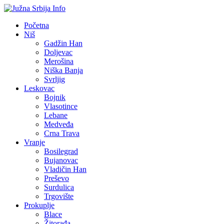
Početna
Niš
Gadžin Han
Doljevac
Merošina
Niška Banja
Svrljig
Leskovac
Bojnik
Vlasotince
Lebane
Medveđa
Crna Trava
Vranje
Bosilegrad
Bujanovac
Vladičin Han
Preševo
Surdulica
Trgovište
Prokuplje
Blace
Žitorađa