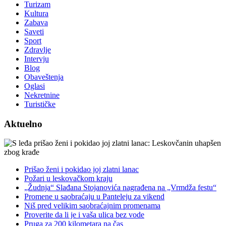
Turizam
Kultura
Zabava
Saveti
Sport
Zdravlje
Intervju
Blog
Obaveštenja
Oglasi
Nekretnine
Turističke
Aktuelno
Prišao ženi i pokidao joj zlatni lanac
Požari u leskovačkom kraju
„Žudnja“ Slađana Stojanovića nagrađena na „Vrmdža festu“
Promene u saobraćaju u Panteleju za vikend
Niš pred velikim saobraćajnim promenama
Proverite da li je i vaša ulica bez vode
Pruga za 200 kilometara na čas