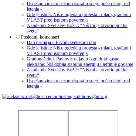
Uspešnu zimsku sezonu ispratio sneg, počeo letnji red
letenja -
Gde je istina: Niš u ogledalu protesta - mladi, građani i
VLAST pred ispitom poverenja
Akademik Svetislav Božić: "Niš mi je otvorio put ka
svetu“
Poslednji komentari
Dan primirja u Prvom svetskom ratu
Gde je istina: Niš u ogledalu protesta - mladi, građani i
VLAST pred ispitom poverenja
Gradonačelnik Pavlović najavio izgradnju gasne
elektrane: Niš dobija stabilnu energiju i jeftinije grejanje
Akademik Svetislav Božić: "Niš mi je otvorio put ka
svetu“
Uspešnu zimsku sezonu ispratio sneg, počeo letnji red
letenja -