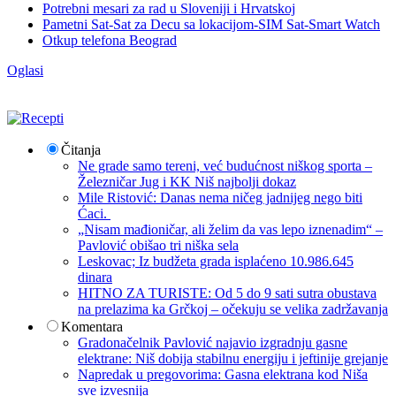
Potrebni mesari za rad u Sloveniji i Hrvatskoj
Pametni Sat-Sat za Decu sa lokacijom-SIM Sat-Smart Watch
Otkup telefona Beograd
Oglasi
Čitanja
Ne grade samo tereni, već budućnost niškog sporta –
Železničar Jug i KK Niš najbolji dokaz
Mile Ristović: Danas nema ničeg jadnijeg nego biti
Ćaci.
„Nisam mađioničar, ali želim da vas lepo iznenadim“ –
Pavlović obišao tri niška sela
Leskovac; Iz budžeta grada isplaćeno 10.986.645
dinara
HITNO ZA TURISTE: Od 5 do 9 sati sutra obustava
na prelazima ka Grčkoj – očekuju se velika zadržavanja
Komentara
Gradonačelnik Pavlović najavio izgradnju gasne
elektrane: Niš dobija stabilnu energiju i jeftinije grejanje
Napredak u pregovorima: Gasna elektrana kod Niša
sve izvesnija