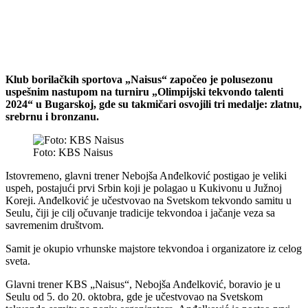
Klub borilačkih sportova „Naisus“ započeo je polusezonu
uspešnim nastupom na turniru „Olimpijski tekvondo talenti
2024“ u Bugarskoj, gde su takmičari osvojili tri medalje: zlatnu,
srebrnu i bronzanu.
Foto: KBS Naisus
Istovremeno, glavni trener Nebojša Anđelković postigao je veliki
uspeh, postajući prvi Srbin koji je polagao u Kukivonu u Južnoj
Koreji. Anđelković je učestvovao na Svetskom tekvondo samitu u
Seulu, čiji je cilj očuvanje tradicije tekvondoa i jačanje veza sa
savremenim društvom.
Samit je okupio vrhunske majstore tekvondoa i organizatore iz celog
sveta.
Glavni trener KBS „Naisus“, Nebojša Anđelković, boravio je u
Seulu od 5. do 20. oktobra, gde je učestvovao na Svetskom