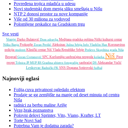
Povređena trojica mladića u udesu
Novi studentski dom menja sliku smeštaja u Nišu
NTP 2 donosi prostor za nove kompanije
Više od 30 miliona za vodovod
Polomljene prskalice na Gradskom trgu
Sve vesti
Vranje
Darko Bulatović
Medijana gradska opština
Niški kulturni centar
Dom zdravlja
Prokuplje
Aleksinac
Koronavirus
Niška Banja
Zoran Perišić
Južna Srbija Info
Vladičin Han
policija
Klinički centar Niš
Vlada Republike Srbije
studenti
Preševo
Skupština grada Niša
Niš
Beograd
SPC
Kuršumlija
saobraćajna nezgoda
Pirot
Goran Cvetanović
košarka
recept
saobraćaj
Aleksandar Vučić
Tržnica JP
MUP RS
Gradina
ubistvo
fotografije
DS
Leskovac
SNS
Dragana Sotirovski
Radnički FK
fudbal
Najnoviji oglasi
Folija,cuva privatnost ogledalo efektom
Prodaje se gg zemljište na manje od deset minuta od centra
Niša
radnici za berbu maline Arilje
Veze,brak,poznanstva
Polovni delovi Sprinter, Vito, Viano, Krafter, LT
Torte Novi Sad
Potrebna Vam je dodatna zarada?