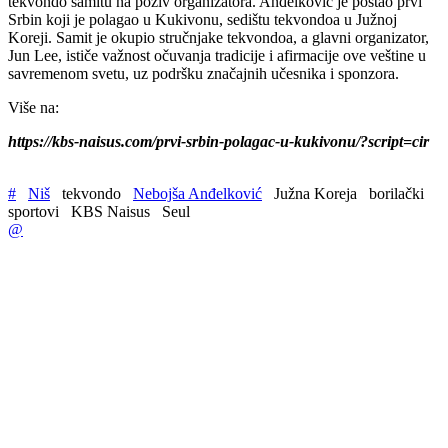
tekvondo samitu na poziv organizatora. Anđelković je postao prvi
Srbin koji je polagao u Kukivonu, sedištu tekvondoa u Južnoj
Koreji. Samit je okupio stručnjake tekvondoa, a glavni organizator,
Jun Lee, ističe važnost očuvanja tradicije i afirmacije ove veštine u
savremenom svetu, uz podršku značajnih učesnika i sponzora.
Više na:
https://kbs-naisus.com/prvi-srbin-polagac-u-kukivonu/?script=cir
#
Niš
tekvondo
Nebojša Anđelković
Južna Koreja
borilački
sportovi
KBS Naisus
Seul
@