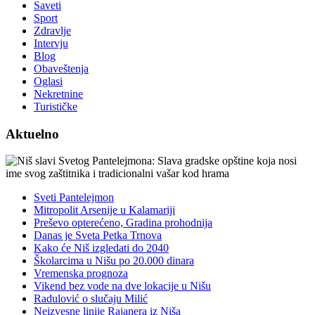
Saveti
Sport
Zdravlje
Intervju
Blog
Obaveštenja
Oglasi
Nekretnine
Turističke
Aktuelno
Sveti Pantelejmon
Mitropolit Arsenije u Kalamariji
Preševo opterećeno, Gradina prohodnija
Danas je Sveta Petka Trnova
Kako će Niš izgledati do 2040
Školarcima u Nišu po 20.000 dinara
Vremenska prognoza
Vikend bez vode na dve lokacije u Nišu
Radulović o slučaju Milić
Neizvesne linije Rajanera iz Niša