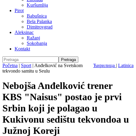
Kuršumlija
Pirot
Babušnica
Bela Palanka
Dimitrovgrad
Aleksinac
Ražanj
Sokobanja
Kontakt
Početna
|
Sport
|
Anđelković na Svetskom
Ћирилица
|
Latinica
tekvondo samitu u Seulu
Nebojša Anđelković trener
KBS "Naisus" postao je prvi
Srbin koji je polagao u
Kukivonu sedištu tekvondoa u
Južnoj Koreji