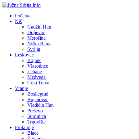
Početna
Niš
Gadžin Han
Doljevac
Merošina
Niška Banja
Svrljig
Leskovac
Bojnik
Vlasotince
Lebane
Medveđa
Crna Trava
Vranje
Bosilegrad
Bujanovac
Vladičin Han
Preševo
Surdulica
Trgovište
Prokuplje
Blace
Žitorađa