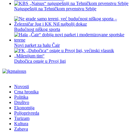
Najuspešniji na Tehničkom prvenstvu Srbije
Budućnost niškog sporta
Novi parket za halu Čair
Dubočica ostaje u Prvoj ligi
Novosti
Crna hronika
Politika
Društvo
Ekonomija
Poljoprivreda
Turizam
Kultura
Zabava