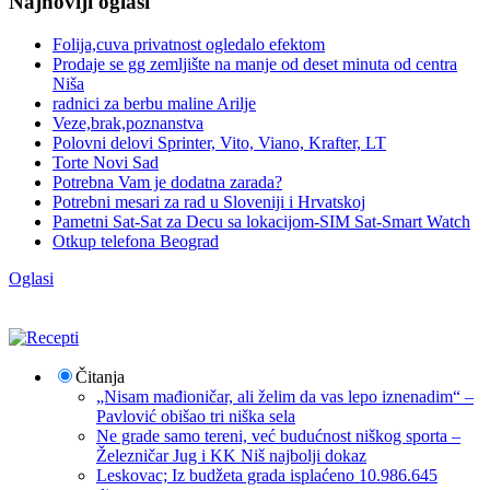
Najnoviji oglasi
Folija,cuva privatnost ogledalo efektom
Prodaje se gg zemljište na manje od deset minuta od centra
Niša
radnici za berbu maline Arilje
Veze,brak,poznanstva
Polovni delovi Sprinter, Vito, Viano, Krafter, LT
Torte Novi Sad
Potrebna Vam je dodatna zarada?
Potrebni mesari za rad u Sloveniji i Hrvatskoj
Pametni Sat-Sat za Decu sa lokacijom-SIM Sat-Smart Watch
Otkup telefona Beograd
Oglasi
Čitanja
„Nisam mađioničar, ali želim da vas lepo iznenadim“ –
Pavlović obišao tri niška sela
Ne grade samo tereni, već budućnost niškog sporta –
Železničar Jug i KK Niš najbolji dokaz
Leskovac; Iz budžeta grada isplaćeno 10.986.645