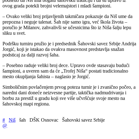
podsetio da Niš ima bogatu šahovsku tradiciju i da su upravo iz
ovog grada potekli brojni velemajstori i mladi šampioni.
– Ovako veliki broj prijavljenih takmičara pokazuje da Niš ume da
prepozna i neguje talenat. Šah nije samo igra, već škola života –
poručio je Milanov, zahvalivši se učesnicima što iz Niša šalju lepu
sliku u svet.
Podršku turniru pružio je i predsednik Šahovski savez Srbije Andrija
Jorgić, koji je istakao da ovakva masovnost predstavlja snažan
podsticaj za dalji razvoj šaha.
– Posebno raduje veliki broj dece. Upravo ovde stasavaju budući
šampioni, a uveren sam da će „Trofej Niša“ postati tradicionalno
mesto okupljanja šahista – naglasio je Jorgić.
Simboličnim povlačenjem prvog poteza turnir je i zvanično počeo, a
naredni dani doneće neizvesne partije, taktička nadmudrivanja i
borbu za prestiž u gradu koji sve više učvršćuje svoje mesto na
šahovskoj mapi regiona.
#
Niš
šah
DŠK Osnovac
Šahovski savez Srbije
@