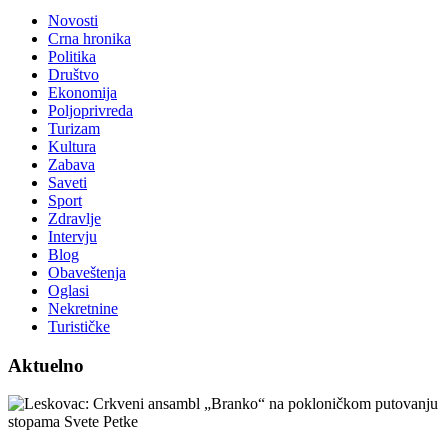
Novosti
Crna hronika
Politika
Društvo
Ekonomija
Poljoprivreda
Turizam
Kultura
Zabava
Saveti
Sport
Zdravlje
Intervju
Blog
Obaveštenja
Oglasi
Nekretnine
Turističke
Aktuelno