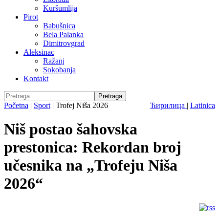
Kuršumlija
Pirot
Babušnica
Bela Palanka
Dimitrovgrad
Aleksinac
Ražanj
Sokobanja
Kontakt
Početna
|
Sport
|
Trofej Niša 2026
Ћирилица
|
Latinica
Niš postao šahovska
prestonica: Rekordan broj
učesnika na „Trofeju Niša
2026“