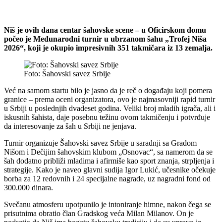
Niš je ovih dana centar šahovske scene – u Oficirskom domu
počeo je Međunarodni turnir u ubrzanom šahu „Trofej Niša
2026“, koji je okupio impresivnih 351 takmičara iz 13 zemalja.
Foto: Šahovski savez Srbije
Već na samom startu bilo je jasno da je reč o događaju koji pomera
granice – prema oceni organizatora, ovo je najmasovniji rapid turnir
u Srbiji u poslednjih dvadeset godina. Veliki broj mladih igrača, ali i
iskusnih šahista, daje posebnu težinu ovom takmičenju i potvrđuje
da interesovanje za šah u Srbiji ne jenjava.
Turnir organizuje Šahovski savez Srbije u saradnji sa Gradom
Nišom i Dečijim šahovskim klubom „Osnovac“, sa namerom da se
šah dodatno približi mladima i afirmiše kao sport znanja, strpljenja i
strategije. Kako je naveo glavni sudija Igor Lukić, učesnike očekuje
borba za 12 redovnih i 24 specijalne nagrade, uz nagradni fond od
300.000 dinara.
Svečanu atmosferu upotpunilo je intoniranje himne, nakon čega se
prisutnima obratio član Gradskog veća Milan Milanov. On je