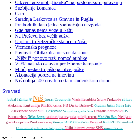
Crkveni ansambl „Branko“ na pokloničkom putovanju
Suzbijanje komaraca
Ćaci
Saradnja Leskovca sa Gravina in Puglia
Prethodnih dana jedna saobraćajna nezgoda
Gde danas nema vode u Nišu
Na Preševu bez većih gužvi
U planu tri železničke stanice u Nišu
Vremenska prognoza
Pavlović: Obilaznica ne sme da stane
„Nišvil“ ponovo traži pomoć publike
Vučić najavio ostavku pre izborne kampanje
Milić predao tri pištolja i dve puške
Akontacija poreza na imovinu
Niš dobija 500 novih mesta u studentskom domu
Sve vesti
Niš
Vlada Republike Srbije
Prokuplje
fudbal
Tržnica JP
Goran Cvetanović
ubistvo
Aleksinac
Kuršumlija
Klinički centar Niš
Darko Bulatović
Gradina
Južna Srbija Info
Leskovac
Aleksandar Vučić
SPC
Dragana Sotirovski
Skupština grada Niša
DS
Koronavirus
saobraćajna nezgoda
policija
recept
Medijana
Niška Banja
Vladičin Han
Vranje
gradska opština
Pirot
saobraćaj
Beograd
MUP RS
košarka
Radnički FK
studenti
Niški kulturni centar
SNS
Dom zdravlja
Preševo
fotografije
Zoran Perišić