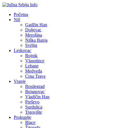
Početna
Niš
Gadžin Han
Doljevac
Merošina
Niška Banja
Svrljig
Leskovac
Bojnik
Vlasotince
Lebane
Medveđa
Crna Trava
Vranje
Bosilegrad
Bujanovac
Vladičin Han
Preševo
Surdulica
Trgovište
Prokuplje
Blace
Žitorađa