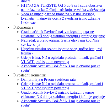
dinara
HITNO ZA TURISTE: Od 5 do 9 sati sutra obustava
na prelazima ka Grčkoj – očekuju se velika zadržavanja
Voda za kupanje iznad brane na Vlasini izvrsnog
kvaliteta – najnovija ocena Zavoda za javno zdravlje
Leskovac
Komentara
Gradonačelnik Pavlović najavio izgradnju gasne
elektrane: Niš dobija stabilnu energiju i jeftinije grejanje
Napredak u pregovorima: Gasna elektrana kod Niša
sve izvesnija
Uspešnu zimsku sezonu ispratio sneg, počeo letnji red
letenja -
Gde je istina: Niš u ogledalu protesta - mladi, građani i
VLAST pred ispitom poverenja
Akademik Svetislav Božić: "Niš mi je otvorio put ka
svetu“
Poslednji komentari
Dan primirja u Prvom svetskom ratu
Gde je istina: Niš u ogledalu protesta - mladi, građani i
VLAST pred ispitom poverenja
Gradonačelnik Pavlović najavio izgradnju gasne
elektrane: Niš dobija stabilnu energiju i jeftinije grejanje
Akademik Svetislav Božić: "Niš mi je otvorio put ka
svetu“