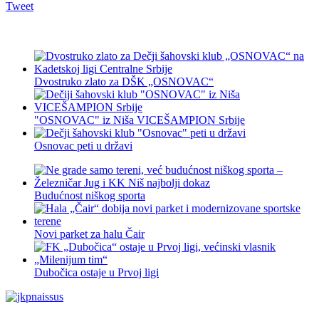
Tweet
Dvostruko zlato za DŠK „OSNOVAC“
"OSNOVAC" iz Niša VICEŠAMPION Srbije
Osnovac peti u državi
Budućnost niškog sporta
Novi parket za halu Čair
Dubočica ostaje u Prvoj ligi