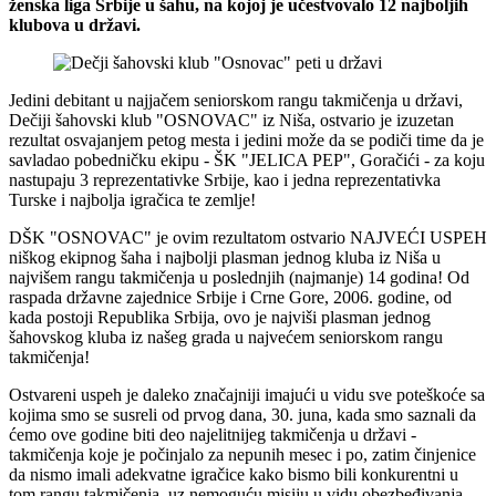
ženska liga Srbije u šahu, na kojoj je učestvovalo 12 najboljih
klubova u državi.
Jedini debitant u najjačem seniorskom rangu takmičenja u državi,
Dečiji šahovski klub "OSNOVAC" iz Niša, ostvario je izuzetan
rezultat osvajanjem petog mesta i jedini može da se podiči time da je
savladao pobedničku ekipu - ŠK "JELICA PEP", Goračići - za koju
nastupaju 3 reprezentativke Srbije, kao i jedna reprezentativka
Turske i najbolja igračica te zemlje!
DŠK "OSNOVAC" je ovim rezultatom ostvario NAJVEĆI USPEH
niškog ekipnog šaha i najbolji plasman jednog kluba iz Niša u
najvišem rangu takmičenja u poslednjih (najmanje) 14 godina! Od
raspada državne zajednice Srbije i Crne Gore, 2006. godine, od
kada postoji Republika Srbija, ovo je najviši plasman jednog
šahovskog kluba iz našeg grada u najvećem seniorskom rangu
takmičenja!
Ostvareni uspeh je daleko značajniji imajući u vidu sve poteškoće sa
kojima smo se susreli od prvog dana, 30. juna, kada smo saznali da
ćemo ove godine biti deo najelitnijeg takmičenja u državi -
takmičenja koje je počinjalo za nepunih mesec i po, zatim činjenice
da nismo imali adekvatne igračice kako bismo bili konkurentni u
tom rangu takmičenja, uz nemoguću misiju u vidu obezbeđivanja