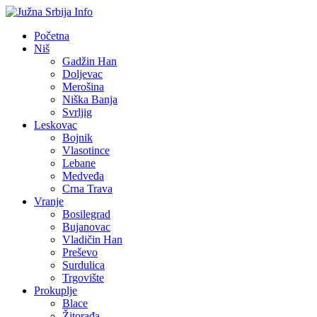
Početna
Niš
Gadžin Han
Doljevac
Merošina
Niška Banja
Svrljig
Leskovac
Bojnik
Vlasotince
Lebane
Medveđa
Crna Trava
Vranje
Bosilegrad
Bujanovac
Vladičin Han
Preševo
Surdulica
Trgovište
Prokuplje
Blace
Žitorađa