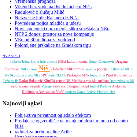
Vremenska prognoza
Vikend bez vode na dve lokacije u Nišu
Radulović o slučaju Milić
Neizvesne linije Rajanera iz Niša
Povređena trojica mladića u udesu
Novi studentski dom menja sliku smeštaja u Nišu
NTP 2 donosi prostor za nove kompanije
Više od 30 miliona za vodovod
Polomljene prskalice na Gradskom trgu
Sve vesti
Niški kulturni centar
Dragana
košarka
Južna Srbija Info
ubistvo
Goran Cvetanović
Niš
Leskovac
Sotirovski
Vlada Republike Srbije
policija
Niška Banja
Gradina
MUP
SPC
Prokuplje
SNS
Pirot
Koronavirus
RS
Skupština grada Niša
Radnički FK
fotografije
Darko Bulatović
Klinički centar Niš
Medijana gradska opština
Tržnica JP
Dom zdravlja
DS
Vranje
saobraćajna nezgoda
saobraćaj
Beograd
recept
Aleksinac
fudbal
Preševo
Kuršumlija
Aleksandar Vučić
studenti
Zoran Perišić
Vladičin Han
Najnoviji oglasi
Folija,cuva privatnost ogledalo efektom
Prodaje se gg zemljište na manje od deset minuta od centra
Niša
radnici za berbu maline Arilje