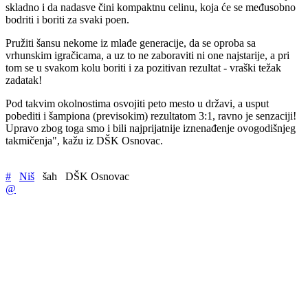
skladno i da nadasve čini kompaktnu celinu, koja će se međusobno
bodriti i boriti za svaki poen.
Pružiti šansu nekome iz mlađe generacije, da se oproba sa
vrhunskim igračicama, a uz to ne zaboraviti ni one najstarije, a pri
tom se u svakom kolu boriti i za pozitivan rezultat - vraški težak
zadatak!
Pod takvim okolnostima osvojiti peto mesto u državi, a usput
pobediti i šampiona (previsokim) rezultatom 3:1, ravno je senzaciji!
Upravo zbog toga smo i bili najprijatnije iznenađenje ovogodišnjeg
takmičenja", kažu iz DŠK Osnovac.
#
Niš
šah
DŠK Osnovac
@