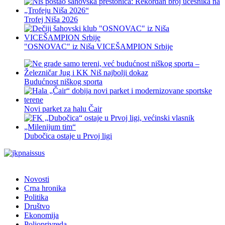
Trofej Niša 2026
"OSNOVAC" iz Niša VICEŠAMPION Srbije
Budućnost niškog sporta
Novi parket za halu Čair
Dubočica ostaje u Prvoj ligi
Novosti
Crna hronika
Politika
Društvo
Ekonomija
Poljoprivreda