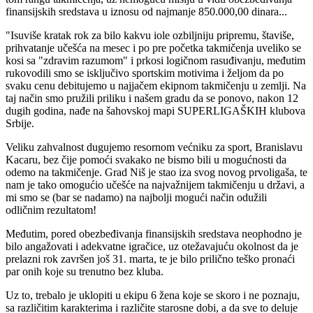
finansijskih sredstava u iznosu od najmanje 850.000,00 dinara...
"Isuviše kratak rok za bilo kakvu iole ozbiljniju pripremu, štaviše,
prihvatanje učešća na mesec i po pre početka takmičenja uveliko se
kosi sa "zdravim razumom" i prkosi logičnom rasuđivanju, međutim
rukovodili smo se isključivo sportskim motivima i željom da po
svaku cenu debitujemo u najjačem ekipnom takmičenju u zemlji. Na
taj način smo pružili priliku i našem gradu da se ponovo, nakon 12
dugih godina, nađe na šahovskoj mapi SUPERLIGAŠKIH klubova
Srbije.
Veliku zahvalnost dugujemo resornom većniku za sport, Branislavu
Kacaru, bez čije pomoći svakako ne bismo bili u mogućnosti da
odemo na takmičenje. Grad Niš je stao iza svog novog prvoligaša, te
nam je tako omogućio učešće na najvažnijem takmičenju u državi, a
mi smo se (bar se nadamo) na najbolji mogući način odužili
odličnim rezultatom!
Međutim, pored obezbeđivanja finansijskih sredstava neophodno je
bilo angažovati i adekvatne igračice, uz otežavajuću okolnost da je
prelazni rok završen još 31. marta, te je bilo prilično teško pronaći
par onih koje su trenutno bez kluba.
Uz to, trebalo je uklopiti u ekipu 6 žena koje se skoro i ne poznaju,
sa različitim karakterima i različite starosne dobi, a da sve to deluje