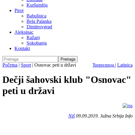
Kuršumlija
Pirot
Babušnica
Bela Palanka
Dimitrovgrad
Aleksinac
Ražanj
Sokobanja
Kontakt
Početna
|
Sport
|
Osnovac peti u državi
Ћирилица
|
Latinica
Dečji šahovski klub "Osnovac"
peti u državi
Niš
09.09.2019. Južna Srbija Info