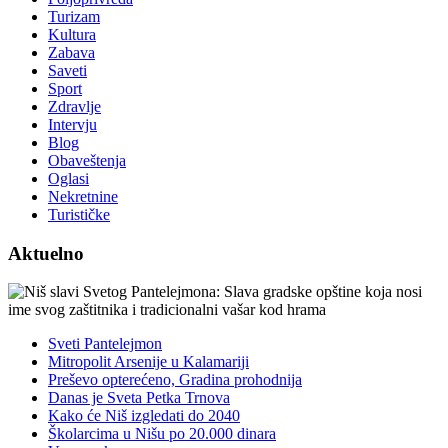
Turizam
Kultura
Zabava
Saveti
Sport
Zdravlje
Intervju
Blog
Obaveštenja
Oglasi
Nekretnine
Turističke
Aktuelno
Sveti Pantelejmon
Mitropolit Arsenije u Kalamariji
Preševo opterećeno, Gradina prohodnija
Danas je Sveta Petka Trnova
Kako će Niš izgledati do 2040
Školarcima u Nišu po 20.000 dinara