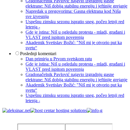
Gradonačelnik Pavlović najavio izgradnju gasne
elektrane: Niš dobija stabilnu energiju i jeftinije grejanje
Napredak u pregovorima: Gasna elektrana kod Niša
sve izvesnija
Uspešnu zimsku sezonu ispratio sneg, počeo letnji red
letenja -
Gde je istina: Niš u ogledalu protesta - mladi, građani i
VLAST pred ispitom poverenja
Akademik Svetislav Božić: "Niš mi je otvorio put ka
svetu“
Poslednji komentari
Dan primirja u Prvom svetskom ratu
Gde je istina: Niš u ogledalu protesta - mladi, građani i
VLAST pred ispitom poverenja
Gradonačelnik Pavlović najavio izgradnju gasne
elektrane: Niš dobija stabilnu energiju i jeftinije grejanje
Akademik Svetislav Božić: "Niš mi je otvorio put ka
svetu“
Uspešnu zimsku sezonu ispratio sneg, počeo letnji red
letenja -