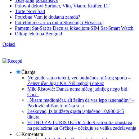
Veze,brak,poznanstva
Polovni delovi Sprinter, Vito, Viano, Krafter, LT
Torte Novi Sad
Potrebna Vam je dodatna zarada?
Potrebni mesari za rad u Sloveniji i Hrvatskoj
Pametni Sat-Sat za Decu sa lokacijom-SIM Sat-Smart Watch
Otkup telefona Beograd
Oglasi
Čitanja
Ne grade samo tereni, već budućnost niškog sporta –
Železničar Jug i KK Niš najbolji dokaz
Mile Ristović: Danas nema ničeg jadnijeg nego biti
Ćaci.
„Nisam mađioničar, ali želim da vas lepo iznenadim“ –
Pavlović obišao tri niška sela
Leskovac; Iz budžeta grada isplaćeno 10.986.645
dinara
HITNO ZA TURISTE: Od 5 do 9 sati sutra obustava
na prelazima ka Grčkoj – očekuju se velika zadržavanja
Komentara