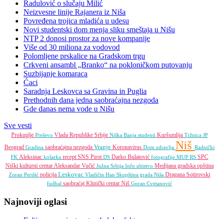
Radulović o slučaju Milić
Neizvesne linije Rajanera iz Niša
Povređena trojica mladića u udesu
Novi studentski dom menja sliku smeštaja u Nišu
NTP 2 donosi prostor za nove kompanije
Više od 30 miliona za vodovod
Polomljene prskalice na Gradskom trgu
Crkveni ansambl „Branko“ na pokloničkom putovanju
Suzbijanje komaraca
Ćaci
Saradnja Leskovca sa Gravina in Puglia
Prethodnih dana jedna saobraćajna nezgoda
Gde danas nema vode u Nišu
Sve vesti
Prokuplje
Vlada Republike Srbije
Kuršumlija
Preševo
Niška Banja
studenti
Tržnica JP
Niš
Vranje
Beograd
saobraćajna nezgoda
Koronavirus
Gradina
Dom zdravlja
Radnički
Aleksinac
recept
SNS
Pirot
Darko Bulatović
SPC
FK
košarka
DS
fotografije
MUP RS
Niški kulturni centar
Aleksandar Vučić
Medijana gradska opština
Južna Srbija Info
ubistvo
Leskovac
policija
Dragana Sotirovski
Zoran Perišić
Vladičin Han
Skupština grada Niša
saobraćaj
Klinički centar Niš
fudbal
Goran Cvetanović
Najnoviji oglasi