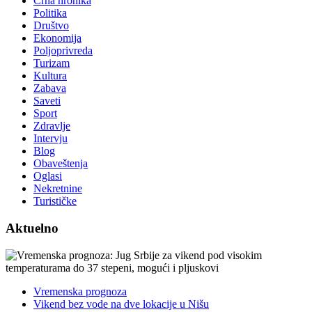
Crna hronika
Politika
Društvo
Ekonomija
Poljoprivreda
Turizam
Kultura
Zabava
Saveti
Sport
Zdravlje
Intervju
Blog
Obaveštenja
Oglasi
Nekretnine
Turističke
Aktuelno
Vremenska prognoza
Vikend bez vode na dve lokacije u Nišu