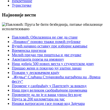
Некретнине
Туристичке
Најновије вести
Павловић: Обилазница не сме да стане
„Нишвил“ поново тражи помоћ публике
Вучић најавио оставку пре изборне кампање
Временска прогноза
Милић предао три пиштоља и две пушке
Аконтација пореза на имовину
Ниш добија 500 нових места у студентском дому
Пришао жени и покидао јој златни ланац
Пожари у лесковачком крају
„Жудња“ Слађана Стојановића награђена на „Врмџа
фесту“
Промене у саобраћају у Пантелеју за викенд
Ниш пред великим саобраћајним променама
Проверите да ли је и ваша улица без воде
Пруга за 200 километара на час
Нишки ватрогасци гасе пожар код Зајечара