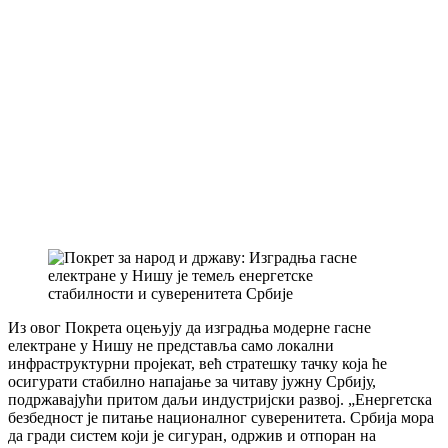
Из овог Покрета оцењују да изградња модерне гасне
електране у Нишу не представља само локални
инфраструктурни пројекат, већ стратешку тачку која ће
осигурати стабилно напајање за читаву јужну Србију,
подржавајући притом даљи индустријски развој. „Енергетска
безбедност је питање националног суверенитета. Србија мора
да гради систем који је сигуран, одржив и отпоран на