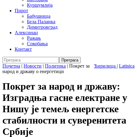
Куршумлија
Пирот
Бабушница
Бела Паланка
Димитровград
Алексинац
Ражањ
Сокобања
Контакт
Почетна
|
Новости
|
Политика
|
Покрет за
Ћирилица
|
Latinica
народ и државу о енергетици
Покрет за народ и државу:
Изградња гасне електране у
Нишу је темељ енергетске
стабилности и суверенитета
Србије