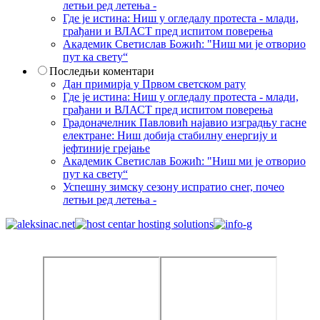
летњи ред летења -
Где је истина: Ниш у огледалу протеста - млади,
грађани и ВЛАСТ пред испитом поверења
Академик Светислав Божић: "Ниш ми је отворио
пут ка свету“
Последњи коментари
Дан примирја у Првом светском рату
Где је истина: Ниш у огледалу протеста - млади,
грађани и ВЛАСТ пред испитом поверења
Градоначелник Павловић најавио изградњу гасне
електране: Ниш добија стабилну енергију и
јефтиније грејање
Академик Светислав Божић: "Ниш ми је отворио
пут ка свету“
Успешну зимску сезону испратио снег, почео
летњи ред летења -