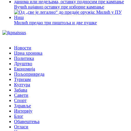
Вучић најавио оставку пре изборне кампање
Милић предао три пиштоља и две пушке
Новости
Црна хроника
Политика
Друштво
Економија
Пољопривреда
Туризам
Култура
Забава
Савети
Спорт
Здравље
Интервју
Блог
Обавештења
Огласи