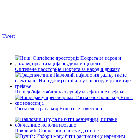
Tweet
Оштећене просторије Покрета за народ и државу,
Ниш добија стабилну енергију и јефтиније грејање
Гасна електрана код Ниша све извеснија
Павловић: Обилазница не сме да стане