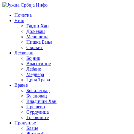
Почетна
Ниш
Гаџин Хан
Дољевац
Мерошина
Нишка Бања
Сврљиг
Лесковац
Бојник
Власотинце
Лебане
Медвеђа
Црна Трава
Врање
Босилеград
Бујановац
Владичин Хан
Прешево
Сурдулица
Трговиште
Прокупље
Блаце
Житорађа