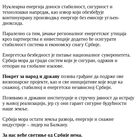
Нуклеарна енергија доноси стабилност, сигурност и
технолошки напредак, као извор који обезбеђује
континуирану производњу енергије без емисије угљен-
диоксида.
Паралелно са тим, јачање регионалног енергетског утицаја
кроз партнерства и инвестиције додатно ће осигурати
стабилност система и економску снагу Србије.
Енергетска безбедност је питање националног суверенитета.
Србија мора да гради систем који је сигуран, одржив и
отпоран на глобалне изазове.
Покрет за народ и државу
позива грађане да подрже ове
визионарске пројекте, као и све иницијативе које воде ка
снажној, стабилној и енергетски независној Србији.
Позивамо и државне институције и стручну јавност да истрају
у њивој реализацији, јер су они гарант сигурне будућности
наше земље.
Србија мора остати земља развоја, енергије и снажне
индустрије – лидер на Балкану.
За нас веће светиње од Србије нема.