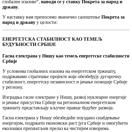
глобалне изазове“,
наводи се у ставку Покрета за народ и
државу
.
У наставку вам преносимо званично саопштење
Покрета за
народ и државу
у целости:
ЕНЕРГЕТСКА СТАБИЛНОСТ КАО ТЕМЕЉ
БУДУЋНОСТИ СРБИЈЕ
Гасна електрана у Нишу као темељ енергетске стабилности
Србије
У условима глобалних изазова на енергетском тржишту,
подржавамо стратешке пројекте који обезбеђују дугорочну
стабилност, енергетску независност и јачање позиције Србије
у региону.
Изградња гасне електране у Нишу, развој нуклеарне енергије
и јачање присуства Србије на регионалном енергетском
тржишту представљају кључне правце будућег развоја.
Гасна електрана у Нишу обезбедиће поуздано снабдевање
енергијом, подржати економски раст југа Србије и омогућити
еколошки прихватљив прелаз ка чистијим изворима.