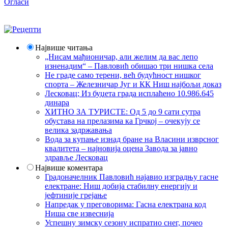
Огласи
Највише читања
„Нисам мађионичар, али желим да вас лепо
изненадим“ – Павловић обишао три нишка села
Не граде само терени, већ будућност нишког
спорта – Железничар Југ и КК Ниш најбољи доказ
Лесковац; Из буџета града исплаћено 10.986.645
динара
ХИТНО ЗА ТУРИСТЕ: Од 5 до 9 сати сутра
обустава на прелазима ка Грчкој – очекују се
велика задржавања
Вода за купање изнад бране на Власини изврсног
квалитета – најновија оцена Завода за јавно
здравље Лесковац
Највише коментара
Градоначелник Павловић најавио изградњу гасне
електране: Ниш добија стабилну енергију и
јефтиније грејање
Напредак у преговорима: Гасна електрана код
Ниша све извеснија
Успешну зимску сезону испратио снег, почео