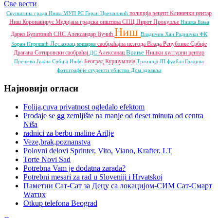
Све вести
полиција
рецепт
Клинички центар
Скупштина града Ниша
МУП РС
Горан Цветановић
Ниш
Коронавирус
Медијана градска општина
СПЦ
Пирот
Прокупље
Нишка Бања
Ниш
Дарко Булатовић
СНС
Александар Вучић
Владичин Хан
Раднички ФК
Лесковац
саобраћајна незгода
Влада Републике Србије
Зоран Перишић
кошарка
Врање
Драгана Сотировски
саобраћај
Алексинац
Нишки културни центар
ДС
Београд
Куршумлија
Прешево
Јужна Србија Инфо
Тржница ЈП
фудбал
Градина
фотографије
студенти
убиство
Дом здравља
Најновији огласи
Folija,cuva privatnost ogledalo efektom
Prodaje se gg zemljište na manje od deset minuta od centra
Niša
radnici za berbu maline Arilje
Veze,brak,poznanstva
Polovni delovi Sprinter, Vito, Viano, Krafter, LT
Torte Novi Sad
Potrebna Vam je dodatna zarada?
Potrebni mesari za rad u Sloveniji i Hrvatskoj
Паметни Сат-Сат за Децу са локацијом-СИМ Сат-Смарт
Wатцх
Otkup telefona Beograd