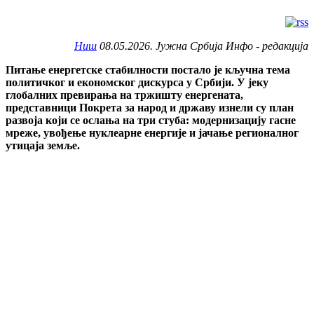
Ниш
08.05.2026. Јужна Србија Инфо - редакција
Питање енергетске стабилности постало је кључна тема
политичког и економског дискурса у Србији. У јеку
глобалних превирања на тржишту енергената,
представници Покрета за народ и државу изнели су план
развоја који се ослања на три стуба: модернизацију гасне
мреже, увођење нуклеарне енергије и јачање регионалног
утицаја земље.