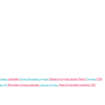
саобраћај
Нишки културни центар
Пирот
СПЦ
а Бања
Зоран Перишић
студенти
Градина
ње
Медијана градска општина
Дарко Булатовић
полиција
СНС
ДС
убиство
фудбал