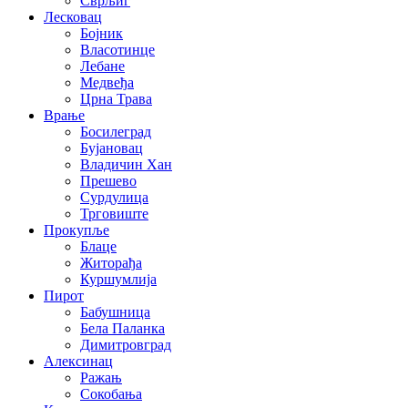
Сврљиг
Лесковац
Бојник
Власотинце
Лебане
Медвеђа
Црна Трава
Врање
Босилеград
Бујановац
Владичин Хан
Прешево
Сурдулица
Трговиште
Прокупље
Блаце
Житорађа
Куршумлија
Пирот
Бабушница
Бела Паланка
Димитровград
Алексинац
Ражањ
Сокобања