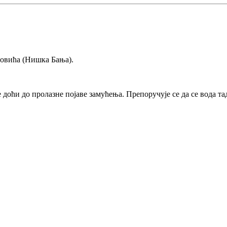
новића (Нишка Бања).
оћи до пролазне појаве замућења. Препоручује се да се вода тад