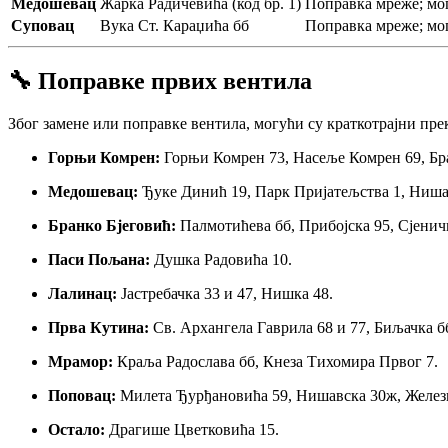
Медошевац
Жарка Радичевића (код бр. 1)
Поправка мреже; мог
Суповац
Вука Ст. Караџића бб
Поправка мреже; мо
🔧 Поправке првих вентила
Због замене или поправке вентила, могући су краткотрајни пр
Горњи Комрен:
Горњи Комрен 73, Насеље Комрен 69, Бр
Медошевац:
Ђуке Динић 19, Парк Пријатељства 1, Ниша
Бранко Бјеговић:
Палмотићева бб, Прибојска 95, Сјенич
Паси Пољана:
Душка Радовића 10.
Лалинац:
Јастребачка 33 и 47, Нишка 48.
Прва Кутина:
Св. Архангела Гаврила 68 и 77, Биљачка б
Мрамор:
Краља Радослава бб, Кнеза Тихомира Првог 7.
Поповац:
Милета Ђурђановића 59, Нишавска 30ж, Железн
Остало:
Драгише Цветковића 15.