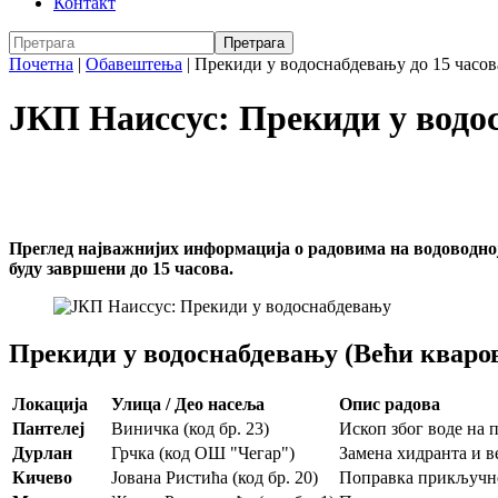
Контакт
Почетна
|
Обавештења
|
Прекиди у водоснабдевању до 15 часов
ЈКП Наиссус: Прекиди у водо
Преглед најважнијих информација о радовима на водоводној 
буду завршени до 15 часова.
Прекиди у водоснабдевању (Већи кваро
Локација
Улица / Део насеља
Опис радова
Пантелеј
Виничка (код бр. 23)
Ископ због воде на
Дурлан
Грчка (код ОШ "Чегар")
Замена хидранта и в
Кичево
Јована Ристића (код бр. 20)
Поправка прикључне