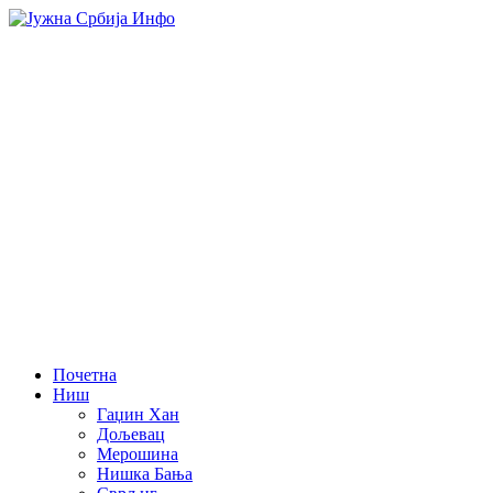
Почетна
Ниш
Гаџин Хан
Дољевац
Мерошина
Нишка Бања