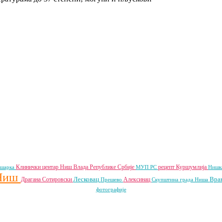
Клинички центар Ниш
Влада Републике Србије
рецепт
Куршумлија
ошарка
МУП РС
Нишк
Ниш
Лесковац
Вра
Драгана Сотировски
Алексинац
Прешево
Скупштина града Ниша
фотографије