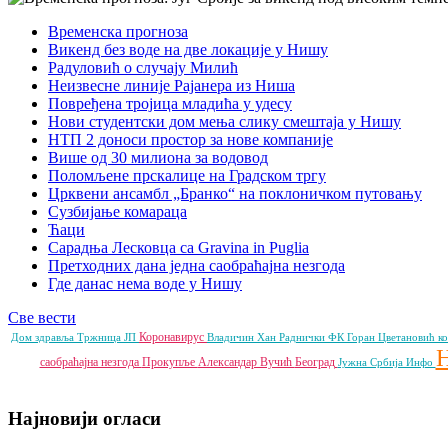
Временска прогноза
Викенд без воде на две локације у Нишу
Радуловић о случају Милић
Неизвесне линије Рајанера из Ниша
Повређена тројица младића у удесу
Нови студентски дом мења слику смештаја у Нишу
НТП 2 доноси простор за нове компаније
Више од 30 милиона за водовод
Поломљене прскалице на Градском тргу
Црквени ансамбл „Бранко“ на поклоничком путовању
Сузбијање комараца
Ћаци
Сарадња Лесковца са Gravina in Puglia
Претходних дана једна саобраћајна незгода
Где данас нема воде у Нишу
Све вести
Коронавирус
Дом здравља
Тржница ЈП
Владичин Хан
Раднички ФК
Горан Цветановић
к
саобраћајна незгода
Прокупље
Александар Вучић
Београд
Јужна Србија Инфо
Најновији огласи