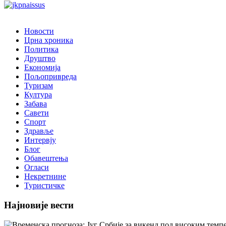
Новости
Црна хроника
Политика
Друштво
Економија
Пољопривреда
Туризам
Култура
Забава
Савети
Спорт
Здравље
Интервју
Блог
Обавештења
Огласи
Некретнине
Туристичке
Најновије вести