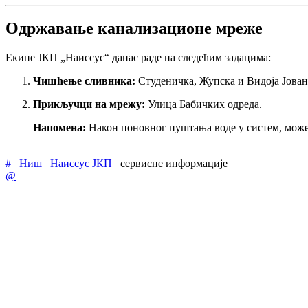
Одржавање канализационе мреже
Екипе ЈКП „Наиссус“ данас раде на следећим задацима:
Чишћење сливника:
Студеничка, Жупска и Видоја Јова
Прикључци на мрежу:
Улица Бабичких одреда.
Напомена:
Након поновног пуштања воде у систем, може д
#
Ниш
Наиссус ЈКП
сервисне информације
@