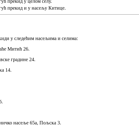
ућ прекид у целом селу.
гућ прекид и у насељу Китице.
екиди у следећим насељима и селима:
аће Митић 26.
вске градине 24.
ка 14.
б.
ичко насеље 65а, Пољска 3.