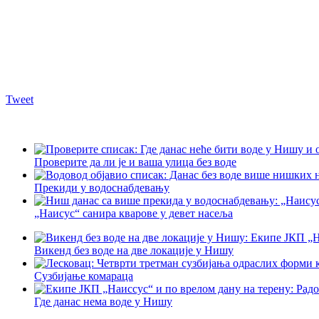
Tweet
Проверите да ли је и ваша улица без воде
Прекиди у водоснабдевању
„Наисус“ санира кварове у девет насеља
Викенд без воде на две локације у Нишу
Сузбијање комараца
Где данас нема воде у Нишу