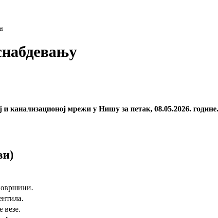
а
снабдевању
и канализационој мрежи у Нишу за петак, 08.05.2026. године
ви)
 површини.
ентила.
 везе.