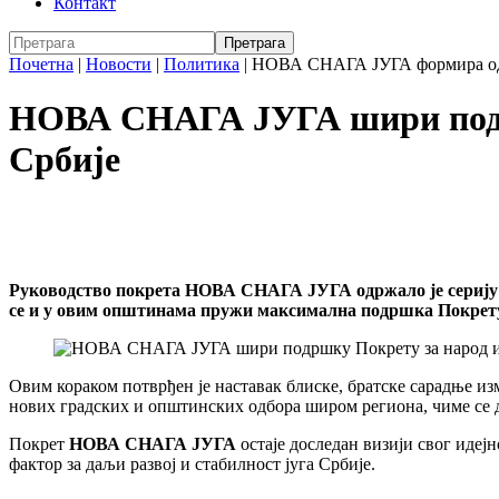
Контакт
Почетна
|
Новости
|
Политика
|
НОВА СНАГА ЈУГА формира одб
НОВА СНАГА ЈУГА шири подрш
Србије
Руководство покрета НОВА СНАГА ЈУГА одржало је серију п
се и у овим општинама пружи максимална подршка Покрету 
Овим кораком потврђен је наставак блиске, братске сарадње и
нових градских и општинских одбора широм региона, чиме се 
Покрет
НОВА СНАГА ЈУГА
остаје доследан визији свог идеј
фактор за даљи развој и стабилност југа Србије.