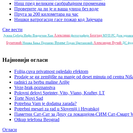
Ниш пред великим саобраћајним променама
Проверите да ли је и ваша улица без воде
Пруга за 200 километара на час
Нишки ватрогасци гасе пожар код Зајечара
Све вести
Алексинац
Београд
Јужна Србија Инфо
Владичин Хан
фотографије
МУП РС
Дом здрав
Врање
Булатовић
Александар Вучић
Нишка Бања
Прешево
Горан Цветановић
ДС
фу
Најновији огласи
Folija,cuva privatnost ogledalo efektom
Prodaje se gg zemljište na manje od deset minuta od centra Niš
radnici za berbu maline Arilje
Veze,brak,poznanstva
Polovni delovi Sprinter, Vito, Viano, Krafter, LT
Torte Novi Sad
Potrebna Vam je dodatna zarada?
Potrebni mesari za rad u Sloveniji i Hrvatskoj
Паметни Сат-Сат за Децу са локацијом-СИМ Сат-Смарт 
Otkup telefona Beograd
Огласи