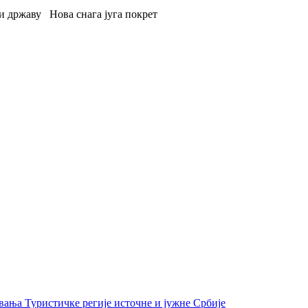
 и државу
Нова снага југа покрет