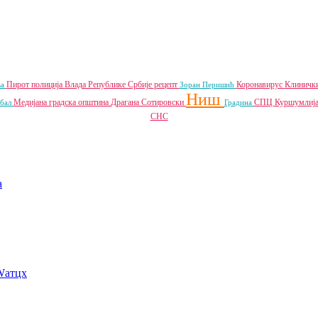
Пирот
полиција
Влада Републике Србије
рецепт
Коронавирус
Клиничк
ља
Зоран Перишић
Ниш
Медијана градска општина
Драгана Сотировски
СПЦ
Куршумлиј
дбал
Градина
СНС
a
Wатцх