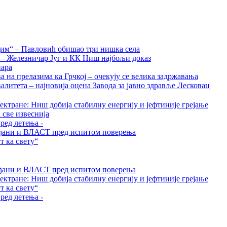
дим“ – Павловић обишао три нишка села
а – Железничар Југ и КК Ниш најбољи доказ
нара
на прелазима ка Грчкој – очекују се велика задржавања
алитета – најновија оцена Завода за јавно здравље Лесковац
ктране: Ниш добија стабилну енергију и јефтиније грејање
 све извеснија
ред летења -
грађани и ВЛАСТ пред испитом поверења
 ка свету“
грађани и ВЛАСТ пред испитом поверења
ктране: Ниш добија стабилну енергију и јефтиније грејање
 ка свету“
ред летења -