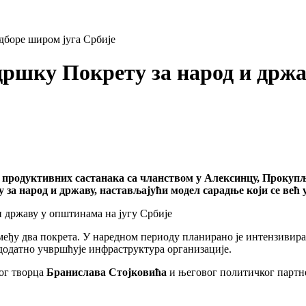
оре широм југа Србије
ку Покрету за народ и држав
родуктивних састанака са чланством у Алексинцу, Прокупљу
за народ и државу, настављајући модел сарадње који се већ
змеђу два покрета. У наредном периоду планирано је интензивир
додатно учвршћује инфраструктура организације.
ног творца
Бранислава Стојковића
и његовог политичког партн