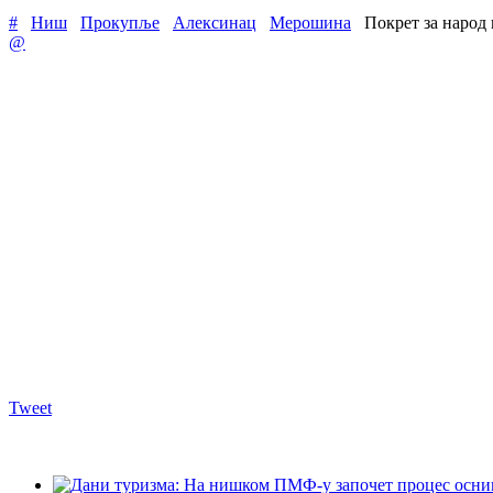
#
Ниш
Прокупље
Алексинац
Мерошина
Покрет за народ
@
Tweet