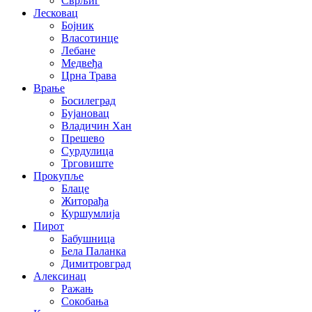
Сврљиг
Лесковац
Бојник
Власотинце
Лебане
Медвеђа
Црна Трава
Врање
Босилеград
Бујановац
Владичин Хан
Прешево
Сурдулица
Трговиште
Прокупље
Блаце
Житорађа
Куршумлија
Пирот
Бабушница
Бела Паланка
Димитровград
Алексинац
Ражањ
Сокобања