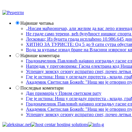
Највише читања
„Нисам мађионичар, али желим да вас лепо изнена
Не граде само терени, већ будућност нишког спорт
Лесковац; Из буџета града исплаћено 10.986.645 ди
ХИТНО ЗА ТУРИСТЕ: Од 5 до 9 сати сутра обустава 
Вода за купање изнад бране на Власини изврсног кв
Највише коментара
Градоначелник Павловић најавио изградњу гасне еле
Напредак у преговорима: Гасна електрана код Ниша
Успешну зимску сезону испратио снег, почео летњи 
Где је истина: Ниш у огледалу протеста - млади, 
Академик Светислав Божић: "Ниш ми је отворио пут
Последњи коментари
Дан примирја у Првом светском рату
Где је истина: Ниш у огледалу протеста - млади, 
Градоначелник Павловић најавио изградњу гасне еле
Академик Светислав Божић: "Ниш ми је отворио пут
Успешну зимску сезону испратио снег, почео летњи 