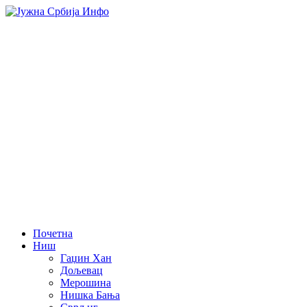
Почетна
Ниш
Гаџин Хан
Дољевац
Мерошина
Нишка Бања