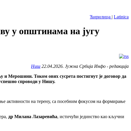
Ћирилица
|
Latinica
у у општинама на југу
Ниш
22.04.2026. Јужна Србија Инфо - редакција
 и Мерошини. Током ових сусрета постигнут је договор да
 успешно спроводи у Нишу.
ање активности на терену, са посебним фокусом на формирање
ера,
др Милана Лазаревића
, истичући јединство као кључни