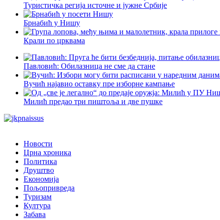
Туристичка регија источне и јужне Србије
Брнабић у Нишу
Крали по црквама
Павловић: Обилазница не сме да стане
Вучић најавио оставку пре изборне кампање
Милић предао три пиштоља и две пушке
Новости
Црна хроника
Политика
Друштво
Економија
Пољопривреда
Туризам
Култура
Забава