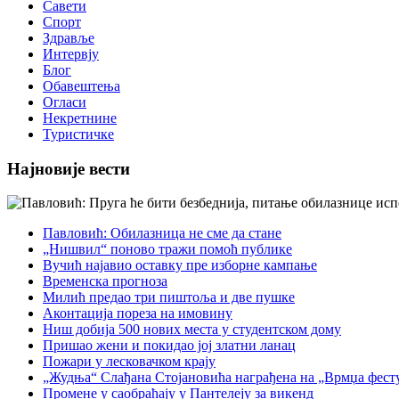
Савети
Спорт
Здравље
Интервју
Блог
Обавештења
Огласи
Некретнине
Туристичке
Најновије вести
Павловић: Обилазница не сме да стане
„Нишвил“ поново тражи помоћ публике
Вучић најавио оставку пре изборне кампање
Временска прогноза
Милић предао три пиштоља и две пушке
Аконтација пореза на имовину
Ниш добија 500 нових места у студентском дому
Пришао жени и покидао јој златни ланац
Пожари у лесковачком крају
„Жудња“ Слађана Стојановића награђена на „Врмџа фест
Промене у саобраћају у Пантелеју за викенд