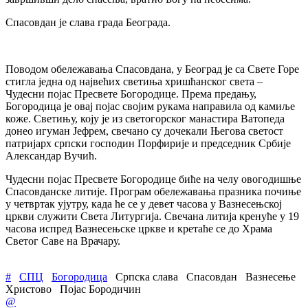
Спасовдан је слава града Београда.
Поводом обележавања Спасовдана, у Београд је са Свете Горе
стигла једна од највећих светиња хришћанског света –
Чудесни појас Пресвете Богородице. Према предању,
Богородица је овај појас својим рукама направила од камиље
коже. Светињу, коју је из светогорског манастира Ватопеда
донео игуман Јефрем, свечано су дочекали Његова светост
патријарх српски господин Порфирије и председник Србије
Александар Вучић.
Чудесни појас Пресвете Богородице биће на челу овогодишње
Спасовданске литије. Програм обележавања празника почиње
у четвртак ујутру, када ће се у девет часова у Вазнесењској
цркви служити Света Литургија. Свечана литија кренуће у 19
часова испред Вазнесењске цркве и кретаће се до Храма
Светог Саве на Врачару.
#
СПЦ
Богородица
Српска слава
Спасовдан
Вазнесење
Христово
Појас Бородичин
@