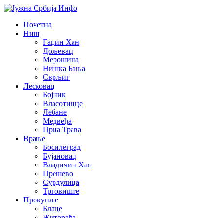
Почетна
Ниш
Гаџин Хан
Дољевац
Мерошина
Нишка Бања
Сврљиг
Лесковац
Бојник
Власотинце
Лебане
Медвеђа
Црна Трава
Врање
Босилеград
Бујановац
Владичин Хан
Прешево
Сурдулица
Трговиште
Прокупље
Блаце
Житорађа