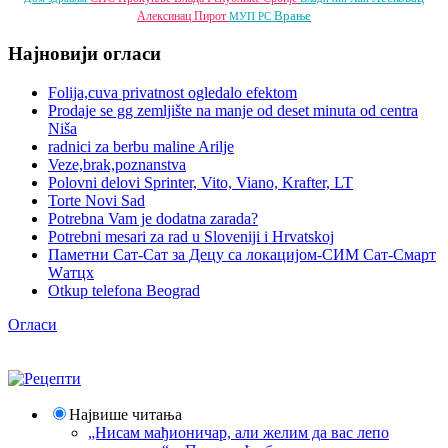
Врање
Алексинац
Пирот
МУП РС
Најновији огласи
Folija,cuva privatnost ogledalo efektom
Prodaje se gg zemljište na manje od deset minuta od centra
Niša
radnici za berbu maline Arilje
Veze,brak,poznanstva
Polovni delovi Sprinter, Vito, Viano, Krafter, LT
Torte Novi Sad
Potrebna Vam je dodatna zarada?
Potrebni mesari za rad u Sloveniji i Hrvatskoj
Паметни Сат-Сат за Децу са локацијом-СИМ Сат-Смарт
Wатцх
Otkup telefona Beograd
Огласи
Највише читања
„Нисам мађионичар, али желим да вас лепо