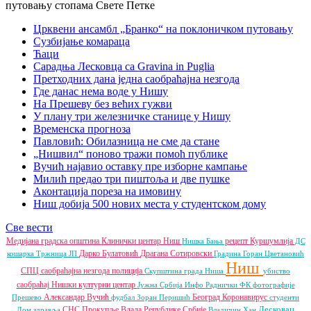
Црквени ансамбл „Бранко“ на поклоничком путовању
Сузбијање комараца
Ћаци
Сарадња Лесковца са Gravina in Puglia
Претходних дана једна саобраћајна незгода
Где данас нема воде у Нишу
На Прешеву без већих гужви
У плану три железничке станице у Нишу
Временска прогноза
Павловић: Обилазница не сме да стане
„Нишвил“ поново тражи помоћ публике
Вучић најавио оставку пре изборне кампање
Милић предао три пиштоља и две пушке
Аконтација пореза на имовину
Ниш добија 500 нових места у студентском дому
Све вести
Медијана градска општина
Клинички центар Ниш
рецепт
Куршумлија
Нишка Бања
ДС
Дарко Булатовић
Драгана Сотировски
кошарка
Тржница ЈП
Градина
Горан Цветановић
Ниш
СПЦ
саобраћајна незгода
полиција
Скупштина града Ниша
убиство
саобраћај
Нишки културни центар
Јужна Србија Инфо
Раднички ФК
фотографије
Александар Вучић
Београд
Коронавирус
Прешево
фудбал
Зоран Перишић
студенти
Лесковац
СНС
Прокупље
Влада Републике Србије
Дом здравља
Владичин Хан