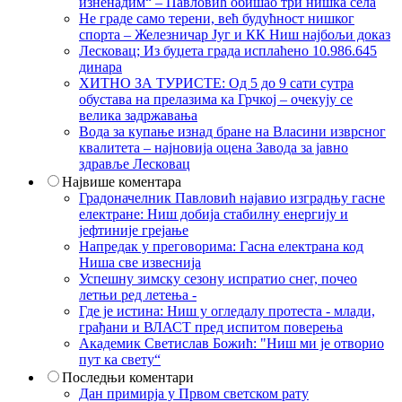
изненадим“ – Павловић обишао три нишка села
Не граде само терени, већ будућност нишког
спорта – Железничар Југ и КК Ниш најбољи доказ
Лесковац; Из буџета града исплаћено 10.986.645
динара
ХИТНО ЗА ТУРИСТЕ: Од 5 до 9 сати сутра
обустава на прелазима ка Грчкој – очекују се
велика задржавања
Вода за купање изнад бране на Власини изврсног
квалитета – најновија оцена Завода за јавно
здравље Лесковац
Највише коментара
Градоначелник Павловић најавио изградњу гасне
електране: Ниш добија стабилну енергију и
јефтиније грејање
Напредак у преговорима: Гасна електрана код
Ниша све извеснија
Успешну зимску сезону испратио снег, почео
летњи ред летења -
Где је истина: Ниш у огледалу протеста - млади,
грађани и ВЛАСТ пред испитом поверења
Академик Светислав Божић: "Ниш ми је отворио
пут ка свету“
Последњи коментари
Дан примирја у Првом светском рату