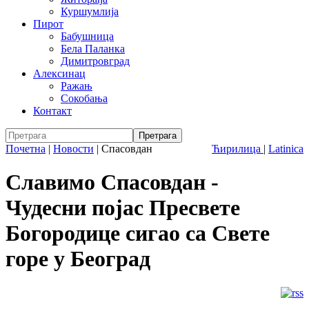
Куршумлија
Пирот
Бабушница
Бела Паланка
Димитровград
Алексинац
Ражањ
Сокобања
Контакт
Почетна
|
Новости
|
Спасовдан
Ћирилица
|
Latinica
Славимо Спасовдан -
Чудесни појас Пресвете
Богородице сигао са Свете
горе у Београд