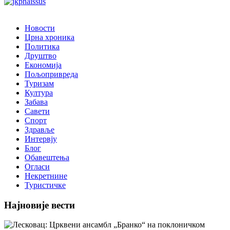
Новости
Црна хроника
Политика
Друштво
Економија
Пољопривреда
Туризам
Култура
Забава
Савети
Спорт
Здравље
Интервју
Блог
Обавештења
Огласи
Некретнине
Туристичке
Најновије вести