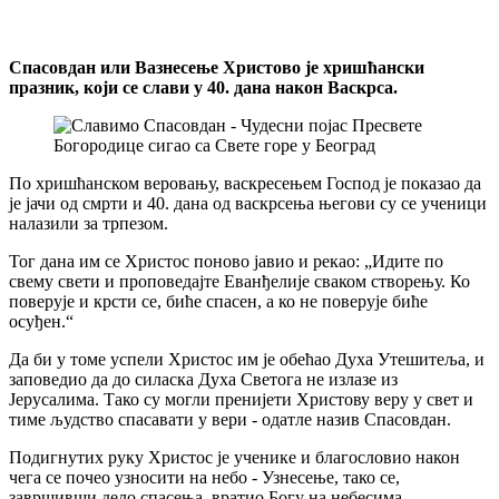
Спасовдан или Вазнесење Христово је хришћански
празник, који се слави у 40. дана након Васкрса.
По хришћанском веровању, васкресењем Господ је показао да
је јачи од смрти и 40. дана од васкрсења његови су се ученици
налазили за трпезом.
Тог дана им се Христос поново јавио и рекао: „Идите по
свему свети и проповедајте Еванђелије сваком створењу. Ко
поверује и крсти се, биће спасен, а ко не поверује биће
осуђен.“
Да би у томе успели Христос им је обећао Духа Утешитеља, и
заповедио да до силаска Духа Светога не излазе из
Јерусалима. Тако су могли пренијети Христову веру у свет и
тиме људство спасавати у вери - одатле назив Спасовдан.
Подигнутих руку Христос је ученике и благословио након
чега се почео узносити на небо - Узнесење, тако се,
завршивши дело спасења, вратио Богу на небесима.