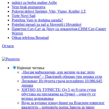
radnici za berbu maline Arilje
Veze,brak,poznanstva
Polovni delovi Sprinter, Vito, Viano, Krafter, LT
Torte Novi Sad
Potrebna Vam je dodatna zarada?
Potrebni mesari za rad u Sloveniji i Hrvatskoj
Паметни Сат-Сат за Децу са локацијом-СИМ Сат-Смарт
Wатцх
Otkup telefona Beograd
Огласи
Највише читања
„Нисам мађионичар, али желим да вас лепо
изненадим“ – Павловић обишао три нишка села
Лесковац; Из буџета града исплаћено 10.986.645
динара
ХИТНО ЗА ТУРИСТЕ: Од 5 до 9 сати сутра
обустава на прелазима ка Грчкој – очекују се
велика задржавања
Вода за купање изнад бране на Власини изврсног
квалитета – најновија оцена Завода за јавно