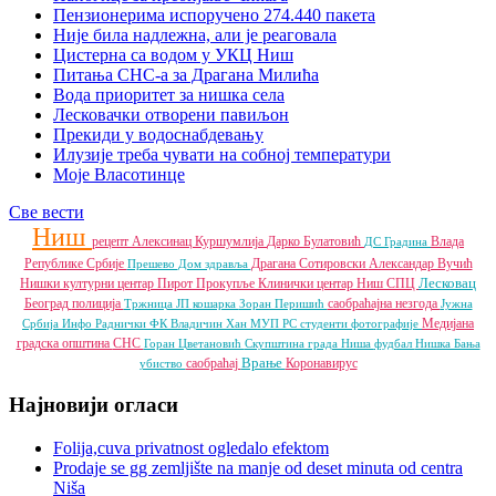
Пензионерима испоручено 274.440 пакета
Није била надлежна, али је реаговала
Цистерна са водом у УКЦ Ниш
Питања СНС-а за Драгана Милића
Вода приоритет за нишка села
Лесковачки отворени павиљон
Прекиди у водоснабдевању
Илузије треба чувати на собној температури
Моје Власотинце
Све вести
Ниш
рецепт
Алексинац
Куршумлија
Дарко Булатовић
Влада
ДС
Градина
Републике Србије
Драгана Сотировски
Александар Вучић
Прешево
Дом здравља
Лесковац
Нишки културни центар
Пирот
Прокупље
Клинички центар Ниш
СПЦ
Београд
полиција
саобраћајна незгода
Тржница ЈП
кошарка
Зоран Перишић
Јужна
Медијана
Србија Инфо
Раднички ФК
Владичин Хан
МУП РС
студенти
фотографије
градска општина
СНС
Горан Цветановић
Скупштина града Ниша
фудбал
Нишка Бања
Врање
саобраћај
Коронавирус
убиство
Најновији огласи
Folija,cuva privatnost ogledalo efektom
Prodaje se gg zemljište na manje od deset minuta od centra
Niša