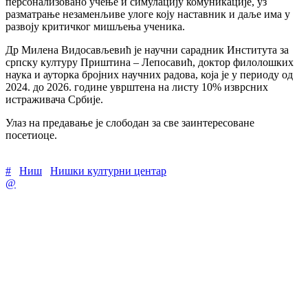
персонализовано учење и симулацију комуникације, уз
разматрање незаменљиве улоге коју наставник и даље има у
развоју критичког мишљења ученика.
Др Милена Видосављевић је научни сарадник Института за
српску културу Приштина – Лепосавић, доктор филолошких
наука и ауторка бројних научних радова, која је у периоду од
2024. до 2026. године уврштена на листу 10% изврсних
истраживача Србије.
Улаз на предавање је слободан за све заинтересоване
посетиоце.
#
Ниш
Нишки културни центар
@