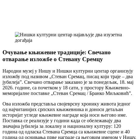
Очување књижевне традиције: Свечано
отварање изложбе о Стевану Сремцу
Народни музеј у Нишу и Нишки културни центар организују
изложбу под називом „Стеван Сремац, писац који траје – два
јубилеја”. Свечано отварање заказано је за понедељак, 18. мај
2026. године, са почетком у 18 сати, у простору Књижевно-
меморијалне поставке „Стеван Сремац / Бранко Миљковић”.
Ова изложба представља својеврсну хронику живота једног
од најчитанијих српских књижевника и доноси детаљан
историјат угледе књижевне награде која носи његово име.
Поставка се реализује у години када се обележавају два
значајна јубилеја за локалну и националну културу: 120
година од одласка Стевана Сремца са књижевне сцене и 40
година од оснивања прве награде са његовим именом у Нишу.