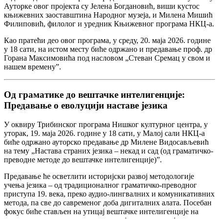
Ауторке овог пројекта су Јелена Богдановић, виши кустос
књижевних заоставштина Народног музеја, и Милена Мишић
Филиповић, филолог и уредник Књижевног програма НКЦ-а.
Као пратећи део овог програма, у среду, 20. маја 2026. године
у 18 сати, на истом месту биће одржано и предавање проф. др
Горана Максимовића под насловом „Стеван Сремац у свом и
нашем времену”.
Од граматике до вештачке интелигенције:
Предавање о еволуцији наставе језика
У оквиру Трибинског програма Нишког културног центра, у
уторак, 19. маја 2026. године у 18 сати, у Малој сали НКЦ-а
биће одржано ауторско предавање др Милене Видосављевић
на тему „Настава страних језика – некад и сад (од граматичко-
преводне методе до вештачке интелигенције)”.
Предавање ће осветлити историјски развој методологије
учења језика – од традиционалног граматичко-преводног
приступа 19. века, преко аудио-лингвалних и комуникативних
метода, па све до савременог доба дигиталних алата. Посебан
фокус биће стављен на утицај вештачке интелигенције на