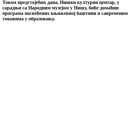
Током предстојећих дана, Нишки културни центар, у
сарадњи са Народним музејом у Нишу, биће домаћин
програма посвећених књижевној баштини и савременим
токовима у образовању.