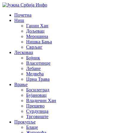
Почетна
Ниш
Гаџин Хан
Дољевац
Мерошина
Нишка Бања
Сврљиг
Лесковац
Бојник
Власотинце
Лебане
Медвеђа
Црна Трава
Врање
Босилеград
Бујановац
Владичин Хан
Прешево
Сурдулица
Трговиште
Прокупље
Блаце
Житорађа