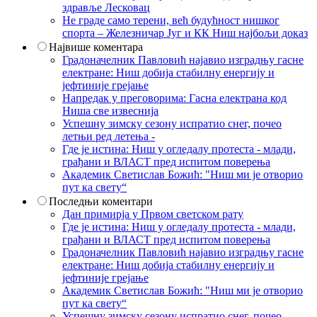
здравље Лесковац
Не граде само терени, већ будућност нишког
спорта – Железничар Југ и КК Ниш најбољи доказ
Највише коментара
Градоначелник Павловић најавио изградњу гасне
електране: Ниш добија стабилну енергију и
јефтиније грејање
Напредак у преговорима: Гасна електрана код
Ниша све извеснија
Успешну зимску сезону испратио снег, почео
летњи ред летења -
Где је истина: Ниш у огледалу протеста - млади,
грађани и ВЛАСТ пред испитом поверења
Академик Светислав Божић: "Ниш ми је отворио
пут ка свету“
Последњи коментари
Дан примирја у Првом светском рату
Где је истина: Ниш у огледалу протеста - млади,
грађани и ВЛАСТ пред испитом поверења
Градоначелник Павловић најавио изградњу гасне
електране: Ниш добија стабилну енергију и
јефтиније грејање
Академик Светислав Божић: "Ниш ми је отворио
пут ка свету“
Успешну зимску сезону испратио снег, почео