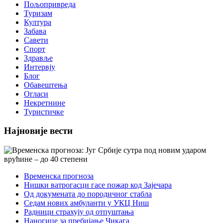
Пољопривреда
Туризам
Култура
Забава
Савети
Спорт
Здравље
Интервју
Блог
Обавештења
Огласи
Некретнине
Туристичке
Најновије вести
Временска прогноза
Нишки ватрогасци гасе пожар код Зајечара
Од докумената до породичног стабла
Седам нових амбуланти у УКЦ Ниш
Радници страхују од отпуштања
Наногице за пребијање Чикага