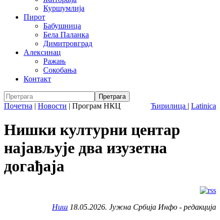
Куршумлија
Пирот
Бабушница
Бела Паланка
Димитровград
Алексинац
Ражањ
Сокобања
Контакт
Почетна
|
Новости
|
Програм НКЦ
Ћирилица
|
Latinica
Нишки културни центар
најављује два изузетна
догађаја
Ниш
18.05.2026. Јужна Србија Инфо - редакција