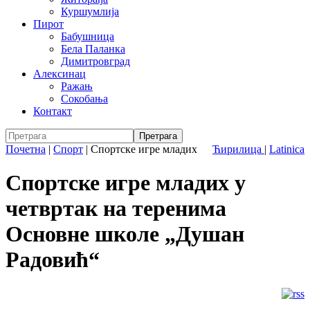
Куршумлија
Пирот
Бабушница
Бела Паланка
Димитровград
Алексинац
Ражањ
Сокобања
Контакт
Почетна
|
Спорт
|
Спортске игре младих
Ћирилица
|
Latinica
Спортске игре младих у
четвртак на теренима
Основне школе „Душан
Радовић“