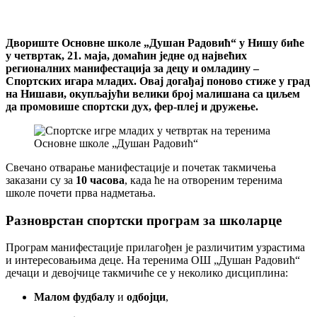
Двориште Основне школе „Душан Радовић“ у Нишу биће
у четвртак, 21. маја, домаћин једне од највећих
регионалних манифестација за децу и омладину –
Спортских игара младих. Овај догађај поново стиже у град
на Нишави, окупљајући велики број малишана са циљем
да промовише спортски дух, фер-плеј и дружење.
Свечано отварање манифестације и почетак такмичења
заказани су за
10 часова
, када ће на отвореним теренима
школе почети прва надметања.
Разноврстан спортски програм за школарце
Програм манифестације прилагођен је различитим узрастима
и интересовањима деце. На теренима ОШ „Душан Радовић“
дечаци и девојчице такмичиће се у неколико дисциплина:
Малом фудбалу
и
одбојци
,