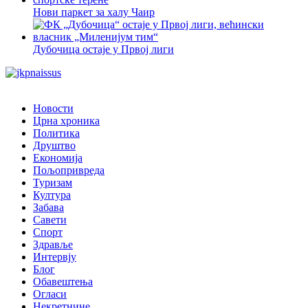
Нови паркет за халу Чаир
Дубочица остаје у Првој лиги
Новости
Црна хроника
Политика
Друштво
Економија
Пољопривреда
Туризам
Култура
Забава
Савети
Спорт
Здравље
Интервју
Блог
Обавештења
Огласи
Некретнине