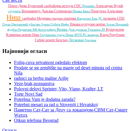
Све вести
Пирот
Дарко Булатовић
саобраћајна незгода
СНС
Александар Вучић
Прешево
Коронавирус
Драгана Сотировски
Прокупље
Алексинац
студенти
Нишка Бања
Ниш
саобраћај
Медијана градска општина
полиција
СПЦ
Владичин Хан
ДС
Нишки културни центар
Горан Цветановић
убиство
Јужна Србија Инфо
Зоран Перишић
Врање
Куршумлија
фудбал
Раднички ФК
фотографије
Дом здравља
Тржница ЈП
Клинички центар Ниш
Влада Републике
Скупштина града Ниша
МУП РС
кошарка
Лесковац
Србије
рецепт
Београд
Градина
Најновији огласи
Folija,cuva privatnost ogledalo efektom
Prodaje se gg zemljište na manje od deset minuta od centra
Niša
radnici za berbu maline Arilje
Veze,brak,poznanstva
Polovni delovi Sprinter, Vito, Viano, Krafter, LT
Torte Novi Sad
Potrebna Vam je dodatna zarada?
Potrebni mesari za rad u Sloveniji i Hrvatskoj
Паметни Сат-Сат за Децу са локацијом-СИМ Сат-Смарт
Wатцх
Otkup telefona Beograd
Огласи