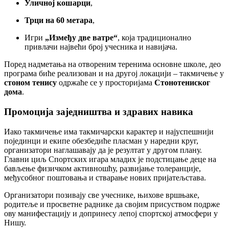
Уличној кошарци
,
Трци на 60 метара
,
Игри
„Између две ватре“
, која традиционално
привлачи највећи број учесника и навијача.
Поред надметања на отвореним теренима основне школе, део
програма биће реализован и на другој локацији – такмичење у
стоном тенису
одржаће се у просторијама
Стонотениског
дома
.
Промоција заједништва и здравих навика
Иако такмичење има такмичарски карактер и најуспешнији
појединци и екипе обезбедиће пласман у наредни круг,
организатори наглашавају да је резултат у другом плану.
Главни циљ Спортских игара младих је подстицање деце на
бављење физичком активношћу, развијање толеранције,
међусобног поштовања и стварање нових пријатељстава.
Организатори позивају све учеснике, њихове вршњаке,
родитеље и просветне раднике да својим присуством подрже
ову манифестацију и допринесу лепој спортској атмосфери у
Нишу.