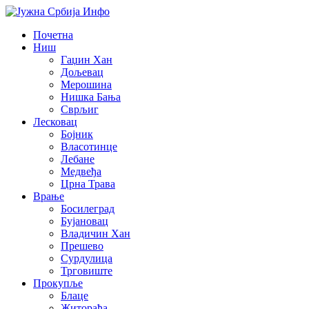
Почетна
Ниш
Гаџин Хан
Дољевац
Мерошина
Нишка Бања
Сврљиг
Лесковац
Бојник
Власотинце
Лебане
Медвеђа
Црна Трава
Врање
Босилеград
Бујановац
Владичин Хан
Прешево
Сурдулица
Трговиште
Прокупље
Блаце
Житорађа