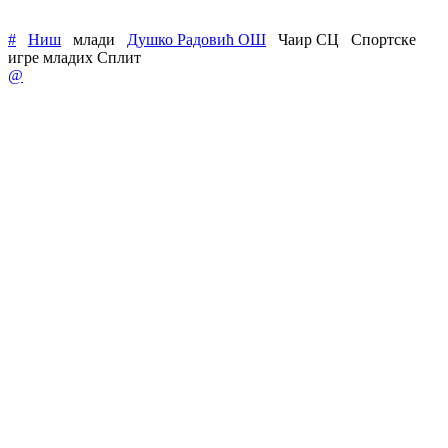
#
Ниш
млади
Душко Радовић ОШ
Чаир СЦ
Спортске
игре младих Сплит
@