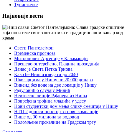
Туристичке
Најновије вести
Свети Пантелејмон
Временска прогноза
Митрополит Арсеније у Каламарији
Прешево оптерећено, Градина проходнија
Данас је Света Петка Трнова
Како ће Ниш изгледати до 2040
Школарцима у Нишу по 20.000 динара
Викенд без воде на две локације у Нишу
Радуловић о случају Милић
Неизвесне линије Рајанера из Ниша
Повређена тројица младића у удесу
Нови студентски дом мења слику смештаја у Нишу
НТП 2 доноси простор за нове компаније
Више од 30 милиона за водовод
Поломљене прскалице на Градском тргу