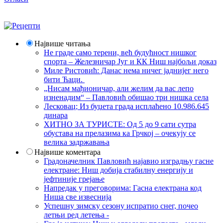
Највише читања
Не граде само терени, већ будућност нишког
спорта – Железничар Југ и КК Ниш најбољи доказ
Миле Ристовић: Данас нема ничег јаднијег него
бити Ћаци.
„Нисам мађионичар, али желим да вас лепо
изненадим“ – Павловић обишао три нишка села
Лесковац; Из буџета града исплаћено 10.986.645
динара
ХИТНО ЗА ТУРИСТЕ: Од 5 до 9 сати сутра
обустава на прелазима ка Грчкој – очекују се
велика задржавања
Највише коментара
Градоначелник Павловић најавио изградњу гасне
електране: Ниш добија стабилну енергију и
јефтиније грејање
Напредак у преговорима: Гасна електрана код
Ниша све извеснија
Успешну зимску сезону испратио снег, почео
летњи ред летења -