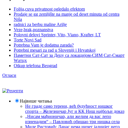
Folija,cuva privatnost ogledalo efektom
Prodaje se gg zemljište na manje od deset minuta od centra
Niša
radnici za berbu maline Arilje
Veze,brak,poznanstva
Polovni delovi Sprinter, Vito, Viano, Krafter, LT
Torte Novi Sad
Potrebna Vam je dodatna zarada?
Potrebni mesari za rad u Sloveniji i Hrvatskoj
Паметни Сат-Сат за Децу са локацијом-СИМ Сат-Смарт
Wатцх
Otkup telefona Beograd
Огласи
Највише читања
Не граде само терени, већ будућност нишког
спорта – Железничар Југ и КК Ниш најбољи доказ
„Нисам мађионичар, али желим да вас лепо
изненадим“ – Павловић обишао три нишка села
Миле Ристовић: Данас нема ничег јаднијег него