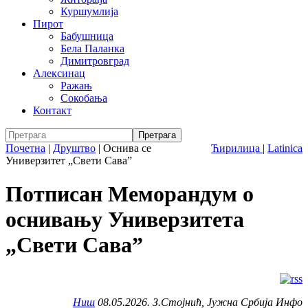
Куршумлија
Пирот
Бабушница
Бела Паланка
Димитровград
Алексинац
Ражањ
Сокобања
Контакт
Почетна
|
Друштво
|
Оснива се
Ћирилица
|
Latinica
Универзитет „Свети Сава”
Потписан Меморандум о
оснивању Универзитета
„Свети Сава”
Ниш
08.05.2026. З.Стојнић, Јужна Србија Инфо