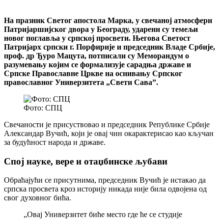
На празник Светог апостола Марка, у свечаној атмосфери
Патријаршијског двора у Београду, ударени су темељи
новог поглавља у српској просвети. Његова Светост
Патријарх српски г. Порфирије и председник Владе Србије,
проф. др Ђуро Мацута, потписали су Меморандум о
разумевању којим се формализује сарадња државе и
Српске Православне Цркве на оснивању Српског
православног Универзитета „Свети Сава”.
Фото: СПЦ
Свечаности је присуствовао и председник Републике Србије
Александар Вучић, који је овај чин окарактерисао као кључан
за будућност народа и државе.
Спој науке, вере и отаџбинске љубави
Обраћајући се присутнима, председник Вучић је истакао да
српска просвета кроз историју никада није била одвојена од
свог духовног бића.
„Овај Универзитет биће место где ће се студије