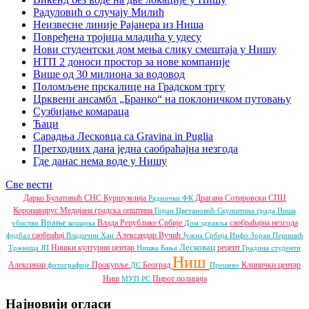
Радуловић о случају Милић
Неизвесне линије Рајанера из Ниша
Повређена тројица младића у удесу
Нови студентски дом мења слику смештаја у Нишу
НТП 2 доноси простор за нове компаније
Више од 30 милиона за водовод
Поломљене прскалице на Градском тргу
Црквени ансамбл „Бранко“ на поклоничком путовању
Сузбијање комараца
Ћаци
Сарадња Лесковца са Gravina in Puglia
Претходних дана једна саобраћајна незгода
Где данас нема воде у Нишу
Све вести
Дарко Булатовић
СНС
Куршумлија
Драгана Сотировски
СПЦ
Раднички ФК
Коронавирус
Медијана градска општина
Горан Цветановић
Скупштина града Ниша
Врање
Влада Републике Србије
саобраћајна незгода
убиство
кошарка
Дом здравља
саобраћај
Александар Вучић
фудбал
Владичин Хан
Јужна Србија Инфо
Зоран Перишић
Лесковац
Нишки културни центар
рецепт
Тржница ЈП
Нишка Бања
Градина
студенти
Ниш
Алексинац
Прокупље
Београд
Клинички центар
фотографије
ДС
Прешево
Ниш
Пирот
полиција
МУП РС
Најновији огласи