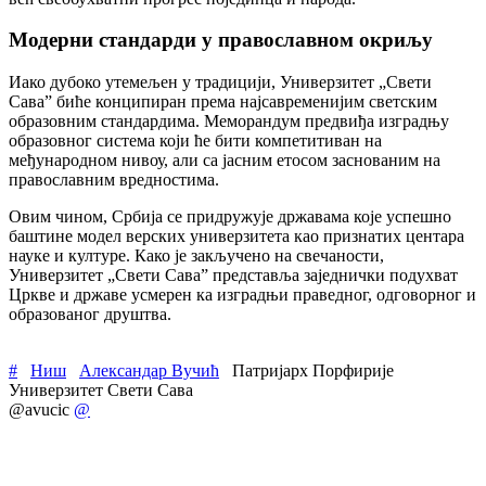
Модерни стандарди у православном окриљу
Иако дубоко утемељен у традицији, Универзитет „Свети
Сава” биће конципиран према најсавременијим светским
образовним стандардима. Меморандум предвиђа изградњу
образовног система који ће бити компетитиван на
међународном нивоу, али са јасним етосом заснованим на
православним вредностима.
Овим чином, Србија се придружује државама које успешно
баштине модел верских универзитета као признатих центара
науке и културе. Како је закључено на свечаности,
Универзитет „Свети Сава” представља заједнички подухват
Цркве и државе усмерен ка изградњи праведног, одговорног и
образованог друштва.
#
Ниш
Александар Вучић
Патријарх Порфирије
Универзитет Свети Сава
@avucic
@