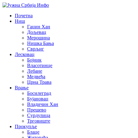
Почетна
Ниш
Гаџин Хан
Дољевац
Мерошина
Нишка Бања
Сврљиг
Лесковац
Бојник
Власотинце
Лебане
Медвеђа
Црна Трава
Врање
Босилеград
Бујановац
Владичин Хан
Прешево
Сурдулица
Трговиште
Прокупље
Блаце
Житорађа