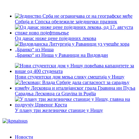
Србија и Српска обележиле заједнички празник
Од данас ниже цене појединих лекова
„Бранко“ из Ниша у Раваници на Видовдан
Нови студентски дом мења слику смештаја у Нишу
Сарадња Лесковца са Gravina in Puglia
У плану три железничке станице у Нишу
Новости