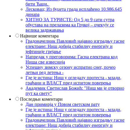
бити Ћаци.
Лесковац; Из буџета града исплаћено 10.986.645
динара
ХИТНО ЗА ТУРИСТЕ: Од 5 до 9 сати сутра
обустава на прелазима ка Грчкој – очекују се
велика задржавања
Највише коментара
Градоначелник Павловић најавио изградњу гасне
електране: Ниш добија стабилну енергију и
јефтиније грејање
Напредак у преговорима: Гасна електрана код
Ниша све извеснија
Успешну зимску сезону испратио снег, почео
летњи ред летења -
Где је истина: Ниш у огледалу протеста - млади,
грађани и ВЛАСТ пред испитом поверења
Академик Светислав Божић: "Ниш ми је отворио
пут ка свету“
Последњи коментари
Дан примирја у Првом светском рату
Где је истина: Ниш у огледалу протеста - млади,
грађани и ВЛАСТ пред испитом поверења
Градоначелник Павловић најавио изградњу гасне
електране: Ниш добија стабилну енергију и