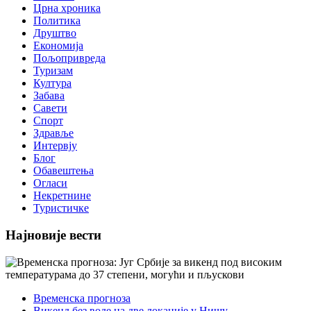
Црна хроника
Политика
Друштво
Економија
Пољопривреда
Туризам
Култура
Забава
Савети
Спорт
Здравље
Интервју
Блог
Обавештења
Огласи
Некретнине
Туристичке
Најновије вести
Временска прогноза
Викенд без воде на две локације у Нишу