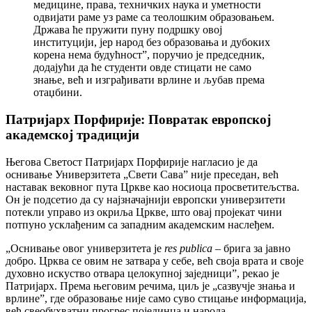
медицине, права, техничких наука и уметности
одвијати раме уз раме са теолошким образовањем.
Држава ће пружити пуну подршку овој
институцији, јер народ без образовања и дубоких
корена нема будућност”, поручио је председник,
додајући да ће студенти овде стицати не само
знање, већ и изграђивати врлине и љубав према
отаџбини.
Патријарх Порфирије: Повратак европској
академској традицији
Његова Светост Патријарх Порфирије нагласио је да
оснивање Универзитета „Свети Сава” није преседан, већ
наставак вековног пута Цркве као носиоца просветитељства.
Он је подсетио да су најзначајнији европски универзитети
потекли управо из окриља Цркве, што овај пројекат чини
потпуно усклађеним са западним академским наслеђем.
„Оснивање овог универзитета је
res publica
– брига за јавно
добро. Црква се овим не затвара у себе, већ своја врата и своје
духовно искуство отвара целокупној заједници”, рекао је
Патријарх. Према његовим речима, циљ је „сазвучје знања и
врлине”, где образовање није само суво стицање информација,
већ свеобухватни прогрес појединца и народа.