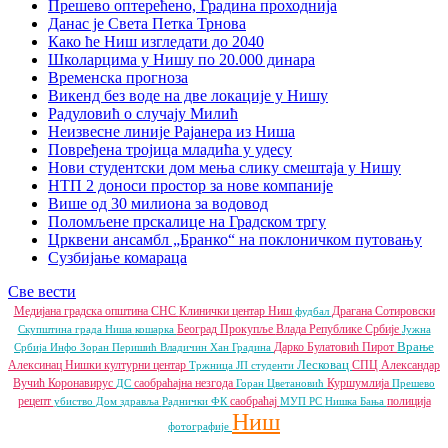
Прешево оптерећено, Градина проходнија
Данас је Света Петка Трнова
Како ће Ниш изгледати до 2040
Школарцима у Нишу по 20.000 динара
Временска прогноза
Викенд без воде на две локације у Нишу
Радуловић о случају Милић
Неизвесне линије Рајанера из Ниша
Повређена тројица младића у удесу
Нови студентски дом мења слику смештаја у Нишу
НТП 2 доноси простор за нове компаније
Више од 30 милиона за водовод
Поломљене прскалице на Градском тргу
Црквени ансамбл „Бранко“ на поклоничком путовању
Сузбијање комараца
Све вести
Медијана градска општина
СНС
Клинички центар Ниш
Драгана Сотировски
фудбал
Београд
Прокупље
Влада Републике Србије
Скупштина града Ниша
кошарка
Јужна
Врање
Дарко Булатовић
Пирот
Србија Инфо
Зоран Перишић
Владичин Хан
Градина
Лесковац
Алексинац
Нишки културни центар
СПЦ
Александар
Тржница ЈП
студенти
Вучић
Коронавирус
саобраћајна незгода
Куршумлија
ДС
Горан Цветановић
Прешево
рецепт
саобраћај
полиција
убиство
Дом здравља
Раднички ФК
МУП РС
Нишка Бања
Ниш
фотографије