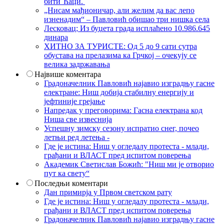
бити Ћаци.
„Нисам мађионичар, али желим да вас лепо
изненадим“ – Павловић обишао три нишка села
Лесковац; Из буџета града исплаћено 10.986.645
динара
ХИТНО ЗА ТУРИСТЕ: Од 5 до 9 сати сутра
обустава на прелазима ка Грчкој – очекују се
велика задржавања
Највише коментара
Градоначелник Павловић најавио изградњу гасне
електране: Ниш добија стабилну енергију и
јефтиније грејање
Напредак у преговорима: Гасна електрана код
Ниша све извеснија
Успешну зимску сезону испратио снег, почео
летњи ред летења -
Где је истина: Ниш у огледалу протеста - млади,
грађани и ВЛАСТ пред испитом поверења
Академик Светислав Божић: "Ниш ми је отворио
пут ка свету“
Последњи коментари
Дан примирја у Првом светском рату
Где је истина: Ниш у огледалу протеста - млади,
грађани и ВЛАСТ пред испитом поверења
Градоначелник Павловић најавио изградњу гасне