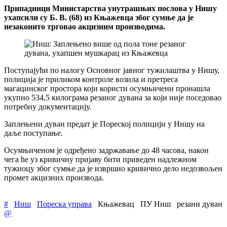
Припадници Министарства унутрашњих послова у Нишу
ухапсили су Б. В. (68) из Књажевца због сумње да је
незаконито трговао акцизним производима.
Поступајући по налогу Основног јавног тужилаштва у Нишу,
полиција је приликом контроле возила и претреса
магацинског простора који користи осумњичени пронашла
укупно 534,5 килограма резаног дувана за који није поседовао
потребну документацију.
Заплењени дуван предат је Пореској полицији у Нишу на
даље поступање.
Осумњиченом је одређено задржавање до 48 часова, након
чега ће уз кривичну пријаву бити приведен надлежном
тужиоцу због сумње да је извршио кривично дело недозвољен
промет акцизних производа.
#
Ниш
Пореска управа
Књажевац
ПУ Ниш
резани дуван
@