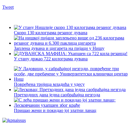
Tweet
Скоро 130 килограма резаног дувана
Заплена дувана и цигарета на пијаци у Нишу
У стану држао 722 килограма дувана
Повређена тројица младића у удесу
Претходних дана једна саобраћајна незгода
Пришао жени и покидао јој златни ланац