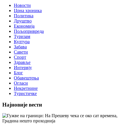
Новости
Црна хроника
Политика
Друштво
Економија
Пољопривреда
Туризам
Култура
Забава
Савети
Спорт
Здравље
Интервју
Блог
Обавештења
Огласи
Некретнине
Туристичке
Најновије вести