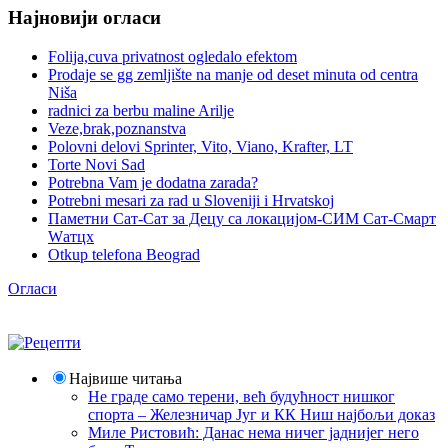
Најновији огласи
Folija,cuva privatnost ogledalo efektom
Prodaje se gg zemljište na manje od deset minuta od centra
Niša
radnici za berbu maline Arilje
Veze,brak,poznanstva
Polovni delovi Sprinter, Vito, Viano, Krafter, LT
Torte Novi Sad
Potrebna Vam je dodatna zarada?
Potrebni mesari za rad u Sloveniji i Hrvatskoj
Паметни Сат-Сат за Децу са локацијом-СИМ Сат-Смарт
Wатцх
Otkup telefona Beograd
Огласи
Највише читања
Не граде само терени, већ будућност нишког
спорта – Железничар Југ и КК Ниш најбољи доказ
Миле Ристовић: Данас нема ничег јаднијег него