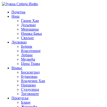
Почетна
Ниш
Гаџин Хан
Дољевац
Мерошина
Нишка Бања
Сврљиг
Лесковац
Бојник
Власотинце
Лебане
Медвеђа
Црна Трава
Врање
Босилеград
Бујановац
Владичин Хан
Прешево
Сурдулица
Трговиште
Прокупље
Блаце
Житорађа