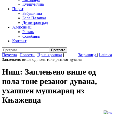
Куршумлија
Пирот
Бабушница
Бела Паланка
Димитровград
Алексинац
Ражањ
Сокобања
Контакт
Почетна
|
Новости
|
Црна хроника
|
Ћирилица
|
Latinica
Заплењено више од пола тоне резаног дувана
Ниш: Заплењено више од
пола тоне резаног дувана,
ухапшен мушкарац из
Књажевца