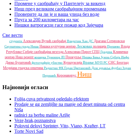
Промене у саобраћају у Пантелеју за викенд
Ниш пред великим саобраћајним променама
Проверите да ли је и ваша улица без воде
Пруга за 200 километара на час
Нишки ватрогасци гасе пожар код Зајечара
Све вести
Александар Вучић
саобраћај
Драгана Сотировски
студенти
Владичин Хан
ДС
Лесковац
Нишки културни центар
полиција
Влада
Скупштина града Ниша
Прешево
Републике Србије
саобраћајна незгода
Алексинац
Пирот
СПЦ
Клинички
Градина
центар Ниш
рецепт
Прокупље
кошарка
Тржница ЈП
Нишка Бања
Јужна Србија Инфо
Врање
Дарко Булатовић
Куршумлија
СНС
Београд
фотографије
убиство
МУП РС
Медијана градска општина
Раднички ФК
Горан Цветановић
Дом здравља
фудбал
Зоран
Ниш
Коронавирус
Перишић
Најновији огласи
Folija,cuva privatnost ogledalo efektom
Prodaje se gg zemljište na manje od deset minuta od centra
Niša
radnici za berbu maline Arilje
Veze,brak,poznanstva
Polovni delovi Sprinter, Vito, Viano, Krafter, LT
Torte Novi Sad