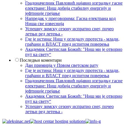
Градоначелник Павловић најавио изградњу гасне
електране: Ниш добија стабилну енергију и
јефтиније грејање
Напредак у преговорима: Гасна електрана код
Ниша све извеснија
Успешну зимску сезону испратио снег, почео
летњи ред летења -
Где је истина: Ниш у огледалу протеста - млади,
грађани и ВЛАСТ пред испитом поверења
Академик Светислав Божић: "Ниш ми је отворио
пут ка свету“
Последњи коментари
Дан примирја у Првом светском рату
Где је истина: Ниш у огледалу протеста - млади,
грађани и ВЛАСТ пред испитом поверења
Градоначелник Павловић најавио изградњу гасне
електране: Ниш добија стабилну енергију и
јефтиније грејање
Академик Светислав Божић: "Ниш ми је отворио
пут ка свету“
Успешну зимску сезону испратио снег, почео
летњи ред летења -