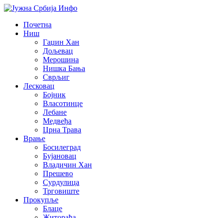
Почетна
Ниш
Гаџин Хан
Дољевац
Мерошина
Нишка Бања
Сврљиг
Лесковац
Бојник
Власотинце
Лебане
Медвеђа
Црна Трава
Врање
Босилеград
Бујановац
Владичин Хан
Прешево
Сурдулица
Трговиште
Прокупље
Блаце
Житорађа