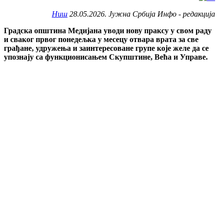
Ниш
28.05.2026. Јужна Србија Инфо - редакција
Градска општина Медијана уводи нову праксу у свом раду
и сваког првог понедељка у месецу отвара врата за све
грађане, удружења и заинтересоване групе које желе да се
упознају са функционисањем Скупштине, Већа и Управе.