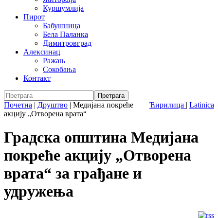
Куршумлија
Пирот
Бабушница
Бела Паланка
Димитровград
Алексинац
Ражањ
Сокобања
Контакт
Почетна
|
Друштво
|
Медијана покреће
Ћирилица
|
Latinica
акцију „Отворена врата“
Градска општина Медијана
покреће акцију „Отворена
врата“ за грађане и
удружења