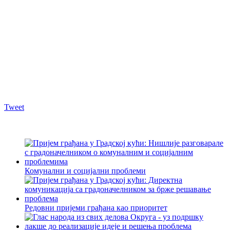
Tweet
Комунални и социјални проблеми
Редовни пријеми грађана као приоритет