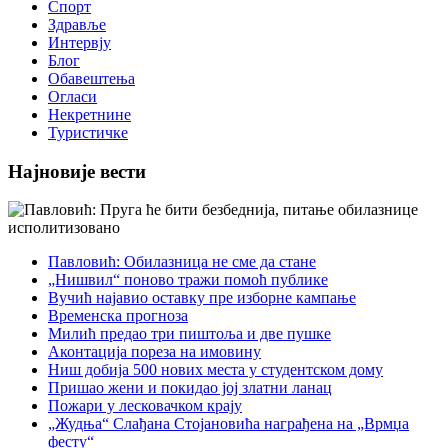
Спорт
Здравље
Интервју
Блог
Обавештења
Огласи
Некретнине
Туристичке
Најновије вести
Павловић: Обилазница не сме да стане
„Нишвил“ поново тражи помоћ публике
Вучић најавио оставку пре изборне кампање
Временска прогноза
Милић предао три пиштоља и две пушке
Аконтација пореза на имовину
Ниш добија 500 нових места у студентском дому
Пришао жени и покидао јој златни ланац
Пожари у лесковачком крају
„Жудња“ Слађана Стојановића награђена на „Врмџа
фесту“