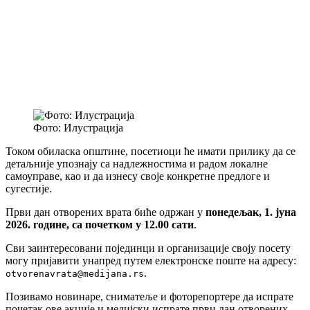
Фото: Илустрација
Током обиласка општине, посетиоци ће имати прилику да се
детаљније упознају са надлежностима и радом локалне
самоуправе, као и да изнесу своје конкретне предлоге и
сугестије.
Први дан отворених врата биће одржан у
понедељак, 1. јуна
2026. године, са почетком у 12.00 сати
.
Сви заинтересовани појединци и организације своју посету
могу пријавити унапред путем електронске поште на адресу:
.
otvorenavrata@medijana.rs
Позивамо новинаре, сниматеље и фоторепортере да испрате
почетак ове акције и медијски испрате први дан отворених