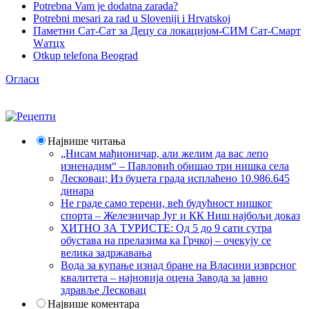
Potrebna Vam je dodatna zarada?
Potrebni mesari za rad u Sloveniji i Hrvatskoj
Паметни Сат-Сат за Децу са локацијом-СИМ Сат-Смарт
Wатцх
Otkup telefona Beograd
Огласи
Највише читања
„Нисам мађионичар, али желим да вас лепо
изненадим“ – Павловић обишао три нишка села
Лесковац; Из буџета града исплаћено 10.986.645
динара
Не граде само терени, већ будућност нишког
спорта – Железничар Југ и КК Ниш најбољи доказ
ХИТНО ЗА ТУРИСТЕ: Од 5 до 9 сати сутра
обустава на прелазима ка Грчкој – очекују се
велика задржавања
Вода за купање изнад бране на Власини изврсног
квалитета – најновија оцена Завода за јавно
здравље Лесковац
Највише коментара