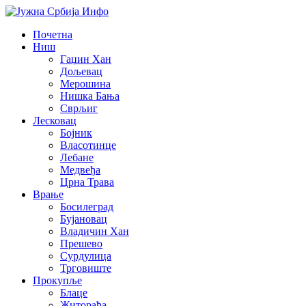
Почетна
Ниш
Гаџин Хан
Дољевац
Мерошина
Нишка Бања
Сврљиг
Лесковац
Бојник
Власотинце
Лебане
Медвеђа
Црна Трава
Врање
Босилеград
Бујановац
Владичин Хан
Прешево
Сурдулица
Трговиште
Прокупље
Блаце
Житорађа