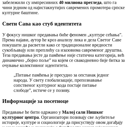
забележили су импресивних
40 милиона прегледа
, што га
чини једним од најистакнутијих савремених промотера српске
културне баштине.
Свети Сава као стуб идентитета
У фокусу нишког предавања биће феномен „културе сећања”.
Према најави, аутор ће кроз анализу лика и дела Светог Саве
покушати да расветли како се традиционалне вредности
сукобљавају или преплићу са изазовима савременог друштва.
Теза предавања јесте да памћење није статична категорија, већ
динамично „бојно поље” на којем се свакодневно бије битка за
очување колективног идентитета.
„Питање памћења је пресудно за опстанак једног
народа. У свету глобализације, препознавање
сопственог културног кода постаје питање
слободе”, истиче се у позиву.
Информације за посетиоце
Предавање ће бити одржано у
Малој сали Нишког
културног центра
. Организатори позивају све љубитеље
историје, културе и социологије да присуствују овом догађају