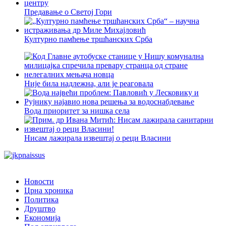
Предавање о Светој Гори
Културно памћење тршћанских Срба
Није била надлежна, али је реаговала
Вода приоритет за нишка села
Нисам лажирала извештај о реци Власини
Новости
Црна хроника
Политика
Друштво
Економија