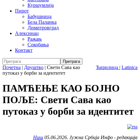
Куршумлија
Пирот
Бабушница
Бела Паланка
Димитровград
Алексинац
Ражањ
Сокобања
Контакт
Почетна
|
Друштво
|
Свети Сава као
Ћирилица
|
Latinica
путоказ у борби за идентитет
ПАМЋЕЊЕ КАО БОЈНО
ПОЉЕ: Свети Сава као
путоказ у борби за идентитет
Ниш
05.06.2026. Јужна Србија Инфо - редакција