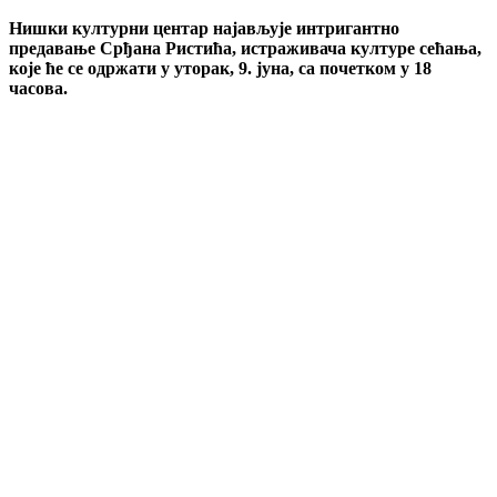
Нишки културни центар најављује интригантно
предавање Срђана Ристића, истраживача културе сећања,
које ће се одржати у уторак, 9. јуна, са почетком у 18
часова.