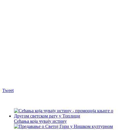
Tweet
Сећања која чувају истину