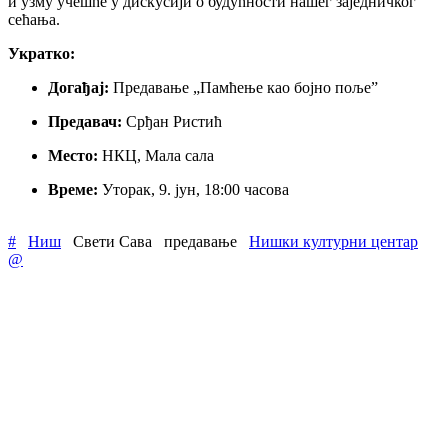
и узму учешће у дискусији о будућности нашег заједничког
сећања.
Укратко:
Догађај:
Предавање „Памћење као бојно поље”
Предавач:
Срђан Ристић
Место:
НКЦ, Мала сала
Време:
Уторак, 9. јун, 18:00 часова
#
Ниш
Свети Сава
предавање
Нишки културни центар
@