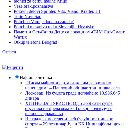
radnici za berbu maline Arilje
Veze,brak,poznanstva
Polovni delovi Sprinter, Vito, Viano, Krafter, LT
Torte Novi Sad
Potrebna Vam je dodatna zarada?
Potrebni mesari za rad u Sloveniji i Hrvatskoj
Паметни Сат-Сат за Децу са локацијом-СИМ Сат-Смарт
Wатцх
Otkup telefona Beograd
Огласи
Највише читања
„Нисам мађионичар, али желим да вас лепо
изненадим“ – Павловић обишао три нишка села
Лесковац; Из буџета града исплаћено 10.986.645
динара
ХИТНО ЗА ТУРИСТЕ: Од 5 до 9 сати сутра
обустава на прелазима ка Грчкој – очекују се
велика задржавања
Не граде само терени, већ будућност нишког
спорта – Железничар Југ и КК Ниш најбољи доказ