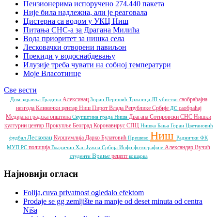
Пензионерима испоручено 274.440 пакета
Није била надлежна, али је реаговала
Цистерна са водом у УКЦ Ниш
Питања СНС-а за Драгана Милића
Вода приоритет за нишка села
Лесковачки отворени павиљон
Прекиди у водоснабдевању
Илузије треба чувати на собној температури
Моје Власотинце
Све вести
Алексинац
саобраћајна
Дом здравља
Градина
Зоран Перишић
Тржница ЈП
убиство
незгода
Клинички центар Ниш
Пирот
Влада Републике Србије
саобраћај
ДС
Медијана градска општина
Драгана Сотировски
СНС
Нишки
Скупштина града Ниша
културни центар
Прокупље
Београд
Коронавирус
СПЦ
Нишка Бања
Горан Цветановић
Ниш
Лесковац
Куршумлија
Дарко Булатовић
фудбал
Прешево
Раднички ФК
полиција
Александар Вучић
МУП РС
Владичин Хан
Јужна Србија Инфо
фотографије
Врање
рецепт
студенти
кошарка
Најновији огласи
Folija,cuva privatnost ogledalo efektom
Prodaje se gg zemljište na manje od deset minuta od centra
Niša