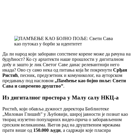
Да ли народ који заборави сопствене корене може да рачуна на
будућност? Ко су архитекти наше прошлости у дигиталном
добу и зашто је лик Светог Саве данас релевантнији него
икада? Ово су само нека од питања која ће покренути
Срђан
Ристић
, песник, предузетник и комуниколог, на ауторском
предавању под насловом
„Памћење као бојно поље: Свети
Сава и савремено друштво”
.
Из дигиталног простора у Малу салу НКЦ-а
Ристић, који обавља дужност директора Библиотеке
„Милован Глишић” у Љубовији, широј јавности је познат као
творац изузетно популарних видео-прича о заборављеним
српским великанима. Његов рад на друштвеним мрежама
прати више од
150.000 људи
, а садржаји које пласира