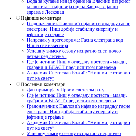
Вода за купање изнад бране на Власини изврсног
квалитета – најновија оцена Завода за јавно
здравље Лесковац
Највише коментара
Градоначелник Павловић најавио изградњу гасне
електране: Ниш добија стабилну енергију и
јефтиније грејање
Напредак у преговорима: Гасна електрана код
Ниша све извеснија
Успешну зимску сезону испратио снег, почео
летњи ред летења -
Где је истина: Ниш у огледалу протеста - млади,
грађани и ВЛАСТ пред испитом поверења
Академик Светислав Божић: "Ниш ми је отворио
пут ка свету“
Последњи коментари
Дан примирја у Првом светском рату
Где је истина: Ниш у огледалу протеста - млади,
грађани и ВЛАСТ пред испитом поверења
Градоначелник Павловић најавио изградњу гасне
електране: Ниш добија стабилну енергију и
јефтиније грејање
Академик Светислав Божић: "Ниш ми је отворио
пут ка свету“
Успешну зимску сезону испратио снег, почео