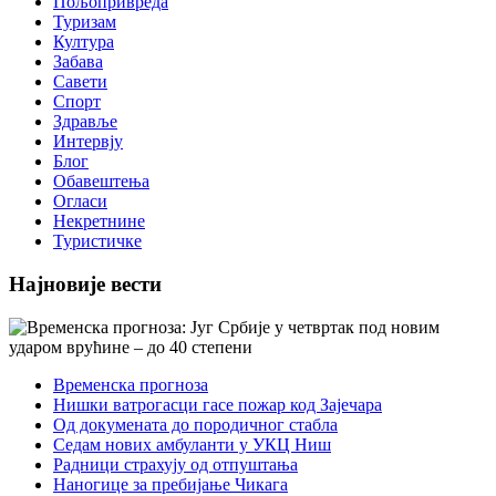
Пољопривреда
Туризам
Култура
Забава
Савети
Спорт
Здравље
Интервју
Блог
Обавештења
Огласи
Некретнине
Туристичке
Најновије вести
Временска прогноза
Нишки ватрогасци гасе пожар код Зајечара
Од докумената до породичног стабла
Седам нових амбуланти у УКЦ Ниш
Радници страхују од отпуштања
Наногице за пребијање Чикага