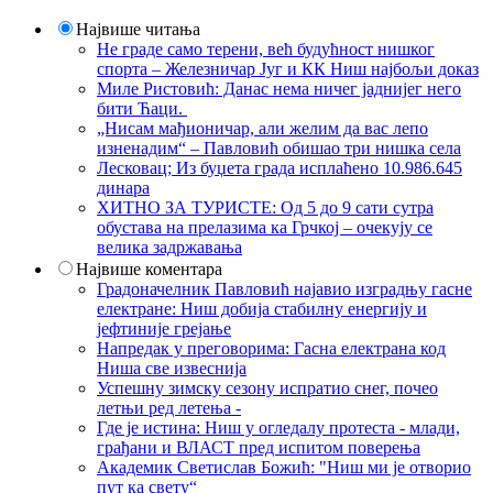
Највише читања
Не граде само терени, већ будућност нишког
спорта – Железничар Југ и КК Ниш најбољи доказ
Миле Ристовић: Данас нема ничег јаднијег него
бити Ћаци.
„Нисам мађионичар, али желим да вас лепо
изненадим“ – Павловић обишао три нишка села
Лесковац; Из буџета града исплаћено 10.986.645
динара
ХИТНО ЗА ТУРИСТЕ: Од 5 до 9 сати сутра
обустава на прелазима ка Грчкој – очекују се
велика задржавања
Највише коментара
Градоначелник Павловић најавио изградњу гасне
електране: Ниш добија стабилну енергију и
јефтиније грејање
Напредак у преговорима: Гасна електрана код
Ниша све извеснија
Успешну зимску сезону испратио снег, почео
летњи ред летења -
Где је истина: Ниш у огледалу протеста - млади,
грађани и ВЛАСТ пред испитом поверења
Академик Светислав Божић: "Ниш ми је отворио
пут ка свету“