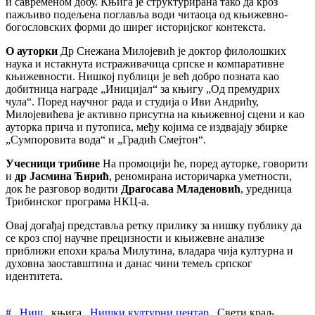
и савременом добу. Књига је структурирана тако да кроз
пажљиво подељена поглавља води читаоца од књижевно-
богословских форми до ширег историјског контекста.
О ауторки
Др Снежана Милојевић је доктор филолошких
наука и истакнута истраживачица српске и компаративне
књижевности. Нишкој публици је већ добро позната као
добитница награде „Иницијал“ за књигу „Од премудрих
чула“. Поред научног рада и студија о Иви Андрићу,
Милојевићева је активно присутна на књижевној сцени и као
ауторка прича и путописа, међу којима се издвајају збирке
„Сумпоровита вода“ и „Градић Смејтон“.
Учесници трибине
На промоцији ће, поред ауторке, говорити
и
др Јасмина Ћирић
, реномирана историчарка уметности,
док ће разговор водити
Драгосава Младеновић
, уредница
Трибинског програма НКЦ-а.
Овај догађај представља ретку прилику за нишку публику да
се кроз спој научне прецизности и књижевне анализе
приближи епохи краља Милутина, владара чија културна и
духовна заоставштина и данас чини темељ српског
идентитета.
#
Ниш
књига
Нишки културни центар
Свети краљ