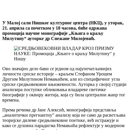
У Малој сали Нишког културног центра (НКЦ), у уторак,
21. априла са почетком у 18 часова, биће одржана
промоција научне монографије „Књига о краљу
Милутину“ ауторке др Снежане Милојевић.
Ово значајно дело бави се једном од најупечатљивијих
личности српске историје – краљем Стефаном Урошем
Другим Милутином Немањићем, али из специфичног угла
српске средњовековне књижевности. Ауторка у својој студији
анализира поступке обликовања владареве светачке
биографије у оквиру житија, која су била централни жанр тог
времена.
Према речима др Јане Алексић, монографија представља
„аналитички прегнантну” анализу која не само да расветљава
теоријске дилеме средњовековне поетике, већ истражује и
како се духовна парадигма Немањића рефлектује у модерном