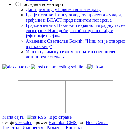
Последњи коментари
Дан примирја у Првом светском рату
Где је истина: Ниш у огледалу протеста - млади,
грађани и ВЛАСТ пред испитом поверења
Градоначелник Павловић најавио изградњу гасне
електране: Ниш добија стабилну енергију и
јефтиније грејање
Академик Светислав Божић: "Ниш ми је отворио
пут ка свету“
Успешну зимску сезону испратио снег, почео
летњи ред летења -
Мапа сајта
|
RSS
|
Врх стране
design
Gvozden
| power
Hannibal CMS
| on
Host Centar
Почетна
|
Импресум
|
Размена
|
Контакт