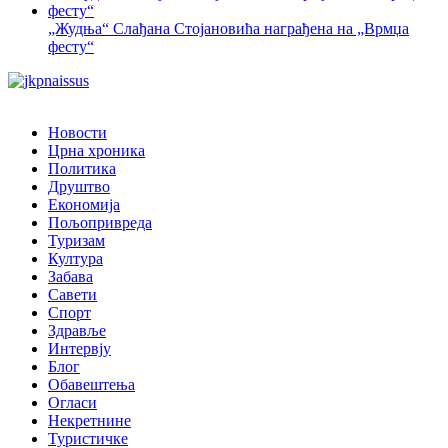
„Жудња“ Слађана Стојановића награђена на „Врмџа
фесту“
Новости
Црна хроника
Политика
Друштво
Економија
Пољопривреда
Туризам
Култура
Забава
Савети
Спорт
Здравље
Интервју
Блог
Обавештења
Огласи
Некретнине
Туристичке