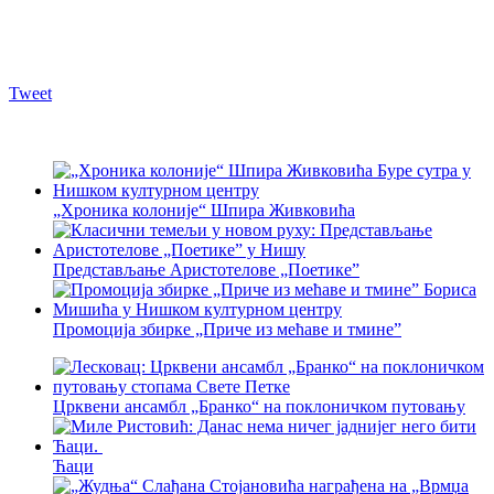
Tweet
„Хроника колоније“ Шпира Живковића
Представљање Аристотелове „Поетике”
Промоција збирке „Приче из мећаве и тмине”
Црквени ансамбл „Бранко“ на поклоничком путовању
Ћаци