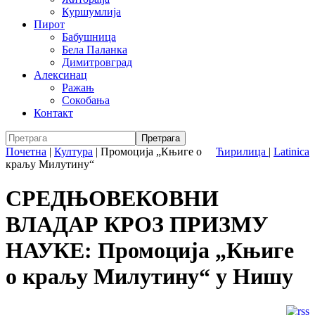
Куршумлија
Пирот
Бабушница
Бела Паланка
Димитровград
Алексинац
Ражањ
Сокобања
Контакт
Почетна
|
Култура
|
Промоција „Књиге о
Ћирилица
|
Latinica
краљу Милутину“
СРЕДЊОВЕКОВНИ
ВЛАДАР КРОЗ ПРИЗМУ
НАУКЕ: Промоција „Књиге
о краљу Милутину“ у Нишу