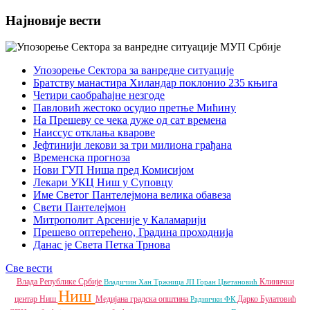
Најновије вести
Упозорење Сектора за ванредне ситуације
Братству манастира Хиландар поклонио 235 књига
Четири саобраћајне незгоде
Павловић жестоко осудио претње Мићину
На Прешеву се чека дуже од сат времена
Наиссус отклања кварове
Јефтинији лекови за три милиона грађана
Временска прогноза
Нови ГУП Ниша пред Комисијом
Лекари УКЦ Ниш у Суповцу
Име Светог Пантелејмона велика обавеза
Свети Пантелејмон
Митрополит Арсеније у Каламарији
Прешево оптерећено, Градина проходнија
Данас је Света Петка Трнова
Све вести
Влада Републике Србије
Клинички
Владичин Хан
Тржница ЈП
Горан Цветановић
Ниш
центар Ниш
Медијана градска општина
Дарко Булатовић
Раднички ФК