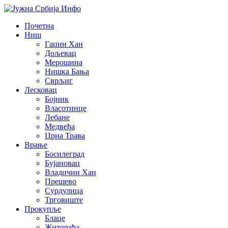
Почетна
Ниш
Гаџин Хан
Дољевац
Мерошина
Нишка Бања
Сврљиг
Лесковац
Бојник
Власотинце
Лебане
Медвеђа
Црна Трава
Врање
Босилеград
Бујановац
Владичин Хан
Прешево
Сурдулица
Трговиште
Прокупље
Блаце
Житорађа