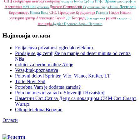
Врање
СПЦ
саобраћајна незгода
саобраћај
кошарка
Јужна Србија Инфо
фотографије
Лесковац
Алексинац
Драгана Сотировски
МУП РС
убиство
Скупштина града Ниша
Коронавирус
СНС
Прокупље
Куршумлија
Пирот
Нишки
Нишка Бања
Градина
културни центар
Александар Вучић
Београд
рецепт
ДС
Дом здравља
студенти
полиција
фудбал
Прешево
Зоран Перишић
Најновији огласи
Folija,cuva privatnost ogledalo efektom
Prodaje se gg zemljište na manje od deset minuta od centra
Niša
radnici za berbu maline Arilje
Veze,brak,poznanstva
Polovni delovi Sprinter, Vito, Viano, Krafter, LT
Torte Novi Sad
Potrebna Vam je dodatna zarada?
Potrebni mesari za rad u Sloveniji i Hrvatskoj
Паметни Сат-Сат за Децу са локацијом-СИМ Сат-Смарт
Wатцх
Otkup telefona Beograd
Огласи