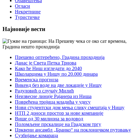
Обавештења
Огласи
Некретнине
Туристичке
Најновије вести
Прешево оптерећено, Градина проходнија
Данас је Света Петка Трнова
Како ће Ниш изгледати до 2040
Школарцима у Нишу по 20.000 динара
Временска прогноза
Викенд без воде на две локације у Нишу
Радуловић о случају Милић
Неизвесне линије Рајанера из Ниша
Повређена тројица младића у удесу
Нови студентски дом мења слику смештаја у Нишу
НТП 2 доноси простор за нове компаније
Више од 30 милиона за водовод
Поломљене прскалице на Градском тргу
Црквени ансамбл „Бранко“ на поклоничком путовању
Сузбијање комараца