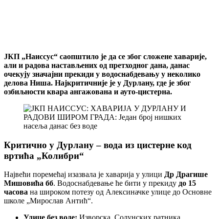
ЈКП „Наиссус“ саопштило је да се због сложене хаварије,
али и радова настављених од претходног дана, данас
очекују значајни прекиди у водоснабдевању у неколико
делова Ниша. Најкритичније је у Дурлану, где је због
озбиљности квара ангажована и ауто-цистерна.
Критично у Дурлану – вода из цистерне код
вртића „Колибри“
Највећи поремећај изазвала је хаварија у улици
Др Драгише
Мишовића бб
. Водоснабдевање ће бити у прекиду
до 15
часова
на широком потезу од Алексиначке улице до Основне
школе „Мирослав Антић“.
Улице без воде:
Изворска, Солунских ратника,