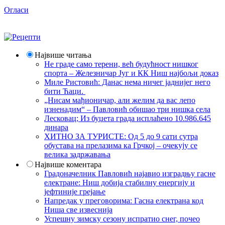
Огласи
Највише читања
Не граде само терени, већ будућност нишког
спорта – Железничар Југ и КК Ниш најбољи доказ
Миле Ристовић: Данас нема ничег јаднијег него
бити Ћаци.
„Нисам мађионичар, али желим да вас лепо
изненадим“ – Павловић обишао три нишка села
Лесковац; Из буџета града исплаћено 10.986.645
динара
ХИТНО ЗА ТУРИСТЕ: Од 5 до 9 сати сутра
обустава на прелазима ка Грчкој – очекују се
велика задржавања
Највише коментара
Градоначелник Павловић најавио изградњу гасне
електране: Ниш добија стабилну енергију и
јефтиније грејање
Напредак у преговорима: Гасна електрана код
Ниша све извеснија
Успешну зимску сезону испратио снег, почео