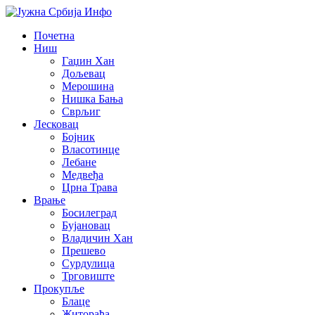
Почетна
Ниш
Гаџин Хан
Дољевац
Мерошина
Нишка Бања
Сврљиг
Лесковац
Бојник
Власотинце
Лебане
Медвеђа
Црна Трава
Врање
Босилеград
Бујановац
Владичин Хан
Прешево
Сурдулица
Трговиште
Прокупље
Блаце
Житорађа