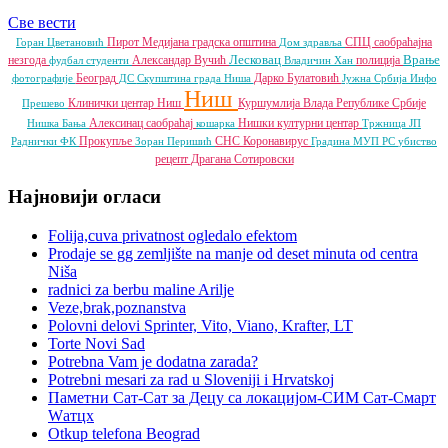
Све вести
Пирот
Медијана градска општина
СПЦ
саобраћајна
Горан Цветановић
Дом здравља
Лесковац
Врање
незгода
Александар Вучић
полиција
фудбал
студенти
Владичин Хан
Београд
Дарко Булатовић
фотографије
ДС
Скупштина града Ниша
Јужна Србија Инфо
Ниш
Клинички центар Ниш
Куршумлија
Влада Републике Србије
Прешево
Алексинац
саобраћај
Нишки културни центар
Нишка Бања
кошарка
Тржница ЈП
Прокупље
СНС
Коронавирус
Раднички ФК
Зоран Перишић
Градина
МУП РС
убиство
рецепт
Драгана Сотировски
Најновији огласи
Folija,cuva privatnost ogledalo efektom
Prodaje se gg zemljište na manje od deset minuta od centra
Niša
radnici za berbu maline Arilje
Veze,brak,poznanstva
Polovni delovi Sprinter, Vito, Viano, Krafter, LT
Torte Novi Sad
Potrebna Vam je dodatna zarada?
Potrebni mesari za rad u Sloveniji i Hrvatskoj
Паметни Сат-Сат за Децу са локацијом-СИМ Сат-Смарт
Wатцх
Otkup telefona Beograd