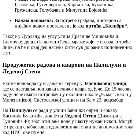
Гламочка, Гутенбергова, Карпатска, Буковичка,
Гружанска, Голубачка и Милутина Бојовића.
Важна напомена:
За потребе грађана, цистерна са
пијаћом водом постављена је код
вртића „Колибри“
.
Такође у Дурлану, на углу улица Драгише Мишовића и
Гламочке, дошло је до оштећења мреже које је изазвало треће
лице, па ће и овај део насеља бити сув до раних поподневних
сати.
Продужетак радова и кварови на Палилули и
Леденој Стени
Екипе водовода су и даље на терену у
Јеронимовој улици
,
где се наставља поправка великог квара од јуче. До 15 часова
воду неће имати потрошачи у околини школе „9. мај“, као и у
Милентијевој, Светосавској улици и на Кеју 29. децембар.
На
Палилули
се ради у улици Бабички одред и сокаку
Василија Вукотића, док је на
Леденој Стени
(Димитрија
Туцовића 40) због отицања воде у шахту нужан ископ. Могућ
је прекид снабдевања од железничке станице до кружног тока
код НИС-ове пумпе.