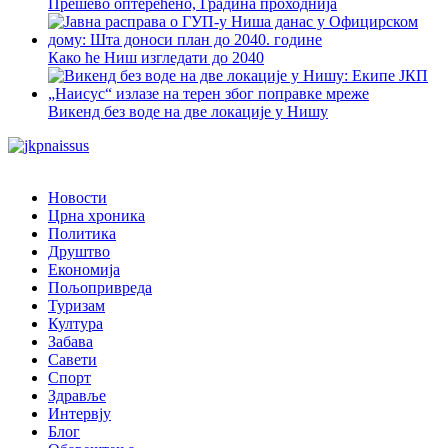
Прешево оптерећено, Градина проходнија
Како ће Ниш изгледати до 2040
Викенд без воде на две локације у Нишу
Новости
Црна хроника
Политика
Друштво
Економија
Пољопривреда
Туризам
Култура
Забава
Савети
Спорт
Здравље
Интервју
Блог