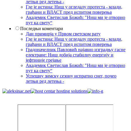
летњи ред летења -
Где је истина: Ниш у огледалу протеста - млади,
грађани и ВЛАСТ пред испитом поверења
Академик Светислав Божић: "Ниш ми је отворио
пут ка свету“
Последњи коментари
Дан примирја у Првом светском рату
Где је истина: Ниш у огледалу протеста - млади,
грађани и ВЛАСТ пред испитом поверења
Градоначелник Павловић најавио изградњу гасне
електране: Ниш добија стабилну енергију и
јефтиније грејање
Академик Светислав Божић: "Ниш ми је отворио
пут ка свету“
Успешну зимску сезону испратио снег, почео
летњи ред летења -