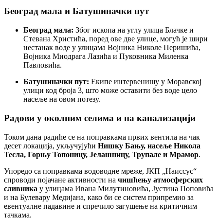
Београд мала и Батушиначки пут
Београд мала:
Због ископа на углу улица Блачке и
Стевана Христића, поред ове две улице, могућ је шири
нестанак воде у улицама Војника Николе Перишића,
Војника Миодрага Лазића и Пуковника Миленка
Павловића.
Батушиначки пут:
Екипе интервенишу у Моравској
улици код броја 3, што може оставити без воде цело
насеље на овом потезу.
Радови у околним селима и на канализацији
Током дана радиће се на поправкама првих вентила на чак
десет локација, укључујући
Нишку Бању, насеље Никола
Тесла, Горњу Топоницу, Јелашницу, Трупале и Мрамор
.
Упоредо са поправкама водоводне мреже, ЈКП „Наиссус“
спроводи појачане активности на
чишћењу атмосферских
сливника
у улицама Ивана Милутиновића, Јустина Поповића
и на Булевару Медијана, како би се систем припремио за
евентуалне падавине и спречило загушење на критичним
тачкама.