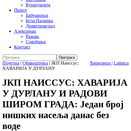
Куршумлија
Пирот
Бабушница
Бела Паланка
Димитровград
Алексинац
Ражањ
Сокобања
Контакт
Почетна
|
Обавештења
|
ЈКП Наиссус:
Ћирилица
|
Latinica
ХАВАРИЈА У ДУРЛАНУ
ЈКП НАИССУС: ХАВАРИЈА
У ДУРЛАНУ И РАДОВИ
ШИРОМ ГРАДА: Један број
нишких насеља данас без
воде