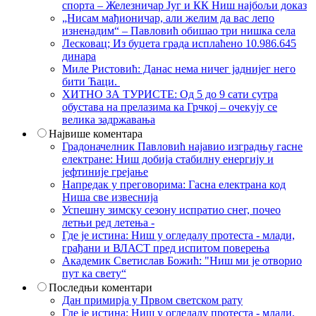
спорта – Железничар Југ и КК Ниш најбољи доказ
„Нисам мађионичар, али желим да вас лепо
изненадим“ – Павловић обишао три нишка села
Лесковац; Из буџета града исплаћено 10.986.645
динара
Миле Ристовић: Данас нема ничег јаднијег него
бити Ћаци.
ХИТНО ЗА ТУРИСТЕ: Од 5 до 9 сати сутра
обустава на прелазима ка Грчкој – очекују се
велика задржавања
Највише коментара
Градоначелник Павловић најавио изградњу гасне
електране: Ниш добија стабилну енергију и
јефтиније грејање
Напредак у преговорима: Гасна електрана код
Ниша све извеснија
Успешну зимску сезону испратио снег, почео
летњи ред летења -
Где је истина: Ниш у огледалу протеста - млади,
грађани и ВЛАСТ пред испитом поверења
Академик Светислав Божић: "Ниш ми је отворио
пут ка свету“
Последњи коментари
Дан примирја у Првом светском рату
Где је истина: Ниш у огледалу протеста - млади,