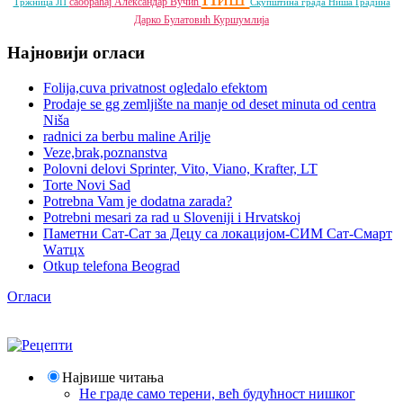
саобраћај
Александар Вучић
Тржница ЈП
Скупштина града Ниша
Градина
Дарко Булатовић
Куршумлија
Најновији огласи
Folija,cuva privatnost ogledalo efektom
Prodaje se gg zemljište na manje od deset minuta od centra
Niša
radnici za berbu maline Arilje
Veze,brak,poznanstva
Polovni delovi Sprinter, Vito, Viano, Krafter, LT
Torte Novi Sad
Potrebna Vam je dodatna zarada?
Potrebni mesari za rad u Sloveniji i Hrvatskoj
Паметни Сат-Сат за Децу са локацијом-СИМ Сат-Смарт
Wатцх
Otkup telefona Beograd
Огласи
Највише читања
Не граде само терени, већ будућност нишког