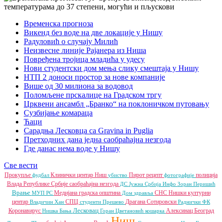
Временска прогноза
Викенд без воде на две локације у Нишу
Радуловић о случају Милић
Неизвесне линије Рајанера из Ниша
Повређена тројица младића у удесу
Нови студентски дом мења слику смештаја у Нишу
НТП 2 доноси простор за нове компаније
Више од 30 милиона за водовод
Поломљене прскалице на Градском тргу
Црквени ансамбл „Бранко“ на поклоничком путовању
Сузбијање комараца
Ћаци
Сарадња Лесковца са Gravina in Puglia
Претходних дана једна саобраћајна незгода
Где данас нема воде у Нишу
Све вести
Прокупље
Клинички центар Ниш
Пирот
рецепт
полиција
фудбал
убиство
фотографије
Влада Републике Србије
саобраћајна незгода
ДС
Јужна Србија Инфо
Зоран Перишић
Врање
Медијана градска општина
СНС
Нишки културни
МУП РС
Дом здравља
центар
СПЦ
Драгана Сотировски
Владичин Хан
студенти
Прешево
Раднички ФК
Лесковац
Коронавирус
Алексинац
Београд
Нишка Бања
Горан Цветановић
кошарка
Ниш