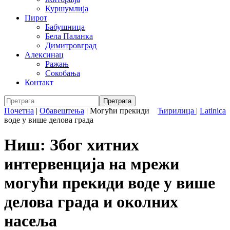
Куршумлија
Пирот
Бабушница
Бела Паланка
Димитровград
Алексинац
Ражањ
Сокобања
Контакт
Почетна
|
Обавештења
|
Могући прекиди
Ћирилица
|
Latinica
воде у више делова града
Ниш: Због хитних
интервенција на мрежи
могући прекиди воде у више
делова града и околних
насеља