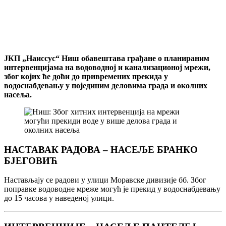
ЈКП „Наиссус“ Ниш обавештава грађане о планираним
интервенцијама на водоводној и канализационој мрежи,
због којих ће доћи до привремених прекида у
водоснабдевању у појединим деловима града и околних
насеља.
НАСТАВАК РАДОВА – НАСЕЉЕ БРАНКО
БЈЕГОВИЋ
Настављају се радови у улици Моравске дивизије бб. Због
поправке водоводне мреже могућ је прекид у водоснабдевању
до 15 часова у наведеној улици.