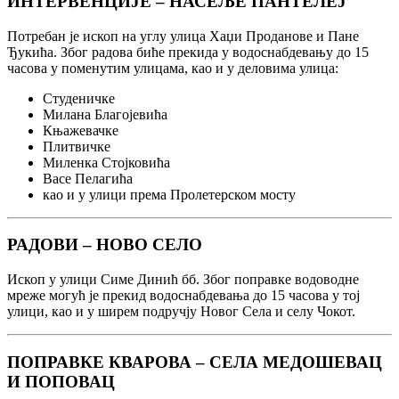
ИНТЕРВЕНЦИЈЕ – НАСЕЉЕ ПАНТЕЛЕЈ
Потребан је ископ на углу улица Хаџи Проданове и Пане
Ђукића. Због радова биће прекида у водоснабдевању до 15
часова у поменутим улицама, као и у деловима улица:
Студеничке
Милана Благојевића
Књажевачке
Плитвичке
Миленка Стојковића
Васе Пелагића
као и у улици према Пролетерском мосту
РАДОВИ – НОВО СЕЛО
Ископ у улици Симе Динић бб. Због поправке водоводне
мреже могућ је прекид водоснабдевања до 15 часова у тој
улици, као и у ширем подручју Новог Села и селу Чокот.
ПОПРАВКЕ КВАРОВА – СЕЛА МЕДОШЕВАЦ
И ПОПОВАЦ