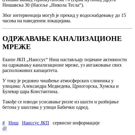
Нишавска 30 (Насеље „Никола Тесла“).
Због интервенција могућ је прекид у водоснабдевању до 15
часова на наведеним локацијама.
ОДРЖАВАЊЕ КАНАЛИЗАЦИОНЕ
МРЕЖЕ
Екипе ЈКП „Наиссус“ Ниш настављају појачане активности
на одржавању канализационе мреже, уз ангажовање свих
расположивих капацитета.
У току је редовно чишћење атмосферских сливника у
улицама: Александра Медведева, Црногорска, Хумска и
Булевар цара Константина.
Такође се изводи усисавање ризле из шахти и разбијање
бетона у шахтама у улици Бабички одред.
#
Ниш
Наиссус ЈКП
сервисне информације
@