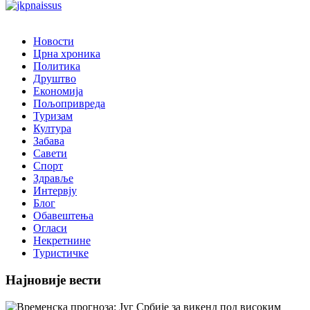
Новости
Црна хроника
Политика
Друштво
Економија
Пољопривреда
Туризам
Култура
Забава
Савети
Спорт
Здравље
Интервју
Блог
Обавештења
Огласи
Некретнине
Туристичке
Најновије вести