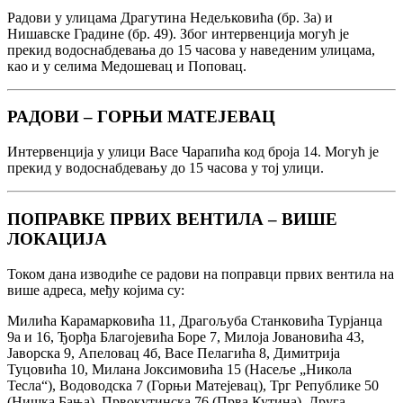
Радови у улицама Драгутина Недељковића (бр. 3а) и
Нишавске Градине (бр. 49). Због интервенција могућ је
прекид водоснабдевања до 15 часова у наведеним улицама,
као и у селима Медошевац и Поповац.
РАДОВИ – ГОРЊИ МАТЕЈЕВАЦ
Интервенција у улици Васе Чарапића код броја 14. Могућ је
прекид у водоснабдевању до 15 часова у тој улици.
ПОПРАВКЕ ПРВИХ ВЕНТИЛА – ВИШЕ
ЛОКАЦИЈА
Током дана изводиће се радови на поправци првих вентила на
више адреса, међу којима су:
Милића Карамарковића 11, Драгољуба Станковића Турјанца
9а и 16, Ђорђа Благојевића Боре 7, Милоја Јовановића 43,
Јаворска 9, Апеловац 4б, Васе Пелагића 8, Димитрија
Туцовића 10, Милана Јоксимовића 15 (Насеље „Никола
Тесла“), Водоводска 7 (Горњи Матејевац), Трг Републике 50
(Нишка Бања), Првокутинска 76 (Прва Кутина), Друга