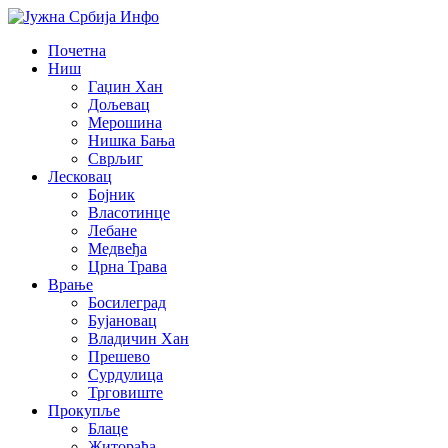
Почетна
Ниш
Гаџин Хан
Дољевац
Мерошина
Нишка Бања
Сврљиг
Лесковац
Бојник
Власотинце
Лебане
Медвеђа
Црна Трава
Врање
Босилеград
Бујановац
Владичин Хан
Прешево
Сурдулица
Трговиште
Прокупље
Блаце
Житорађа