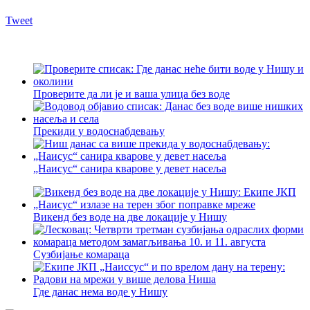
Tweet
Проверите да ли је и ваша улица без воде
Прекиди у водоснабдевању
„Наисус“ санира кварове у девет насеља
Викенд без воде на две локације у Нишу
Сузбијање комараца
Где данас нема воде у Нишу