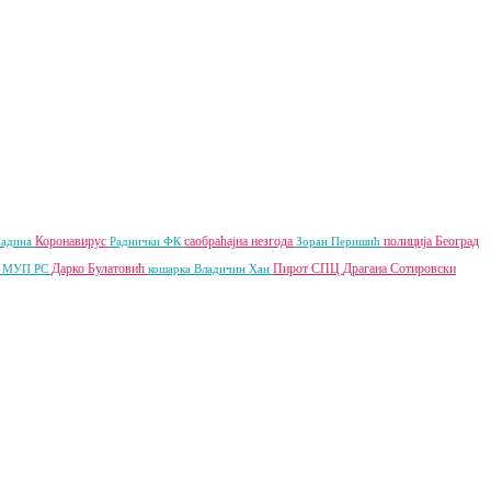
Коронавирус
саобраћајна незгода
полиција
Београд
радина
Раднички ФК
Зоран Перишић
ц
Дарко Булатовић
Пирот
СПЦ
Драгана Сотировски
МУП РС
кошарка
Владичин Хан