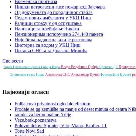
Временска прогноза
Нишки ватрогасци гасе пожар код Зајечара
Од докумената до породичног стабла
Седам нових амбуланти у УКЦ Ниш
Радници страхују од отпуштања
Наногице за пребијање Чикага
Пензионерима испоручено 274.440 пакета
Није била надлежна, али је реаговала
Цистерна са водом у УКЦ Ниш
Питања СНС-а за Драгана Милића
Све вести
Влада Републике Србије
Прокупље
Горан Цветановић
Јужна Србија Инфо
Прешево
ДС
Врање
Алексинац
СНС
Александар Вучић
ре
Скупштина града Ниша
фотографије
Најновији огласи
Folija,cuva privatnost ogledalo efektom
Prodaje se gg zemljište na manje od deset minuta od centra Niš
radnici za berbu maline Arilje
Veze,brak,poznanstva
Polovni delovi Sprinter, Vito, Viano, Krafter, LT
Torte Novi Sad