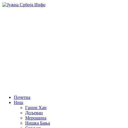
Почетна
Ниш
Гаџин Хан
Дољевац
Мерошина
Нишка Бања