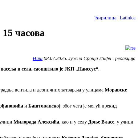
Ћирилица
|
Latinica
 15 часова
Ниш
08.07.2026. Јужна Србија Инфи - редакција
насеља и села, саопштило је ЈКП „Наиссус“.
уградња вентила и деоничних затварача у улицама
Моравске
рђановића
и
Баштованској
, због чега је могућ прекид
улици
Милорада Алексића
, као и у селу
Доње Власе
, у улици
оснабдевању могући у улицама
Косовке Девојке, Фридриха