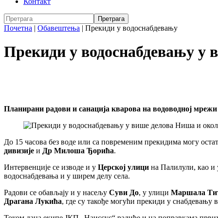
Контакт
Почетна
|
Обавештења
|
Прекиди у водоснабдевању
Прекиди у водоснабдевању у в
Планирани радови и санација кварова на водоводној мрежи 
До 15 часова без воде или са повременим прекидима могу оста
дивизије
и
Др Милоша Ђорића
.
Интервенције се изводе и у
Церској улици
на Палилули, као и 
водоснабдевања и у ширем делу села.
Радови се обављају и у насељу
Суви До
, у улици
Маршала Ти
Драгана Лукића
, где су такође могући прекиди у снабдевању в
Током дана екипе ЈКП „Наиссус“ радиће и на поправкама првих