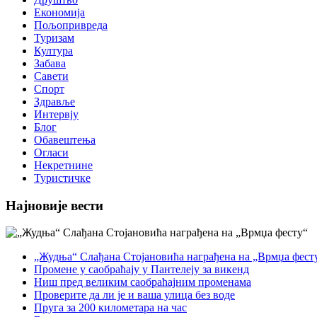
Економија
Пољопривреда
Туризам
Култура
Забава
Савети
Спорт
Здравље
Интервју
Блог
Обавештења
Огласи
Некретнине
Туристичке
Најновије вести
„Жудња“ Слађана Стојановића награђена на „Врмџа фест
Промене у саобраћају у Пантелеју за викенд
Ниш пред великим саобраћајним променама
Проверите да ли је и ваша улица без воде
Пруга за 200 километара на час