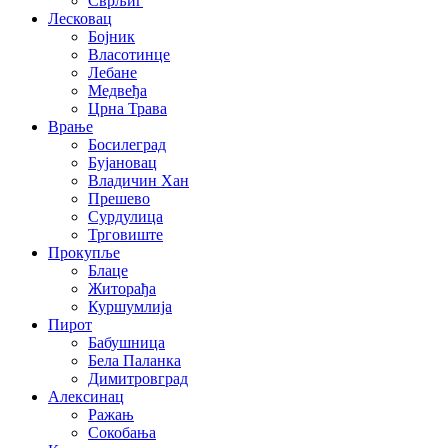
Сврљиг
Лесковац
Бојник
Власотинце
Лебане
Медвеђа
Црна Трава
Врање
Босилеград
Бујановац
Владичин Хан
Прешево
Сурдулица
Трговиште
Прокупље
Блаце
Житорађа
Куршумлија
Пирот
Бабушница
Бела Паланка
Димитровград
Алексинац
Ражањ
Сокобања