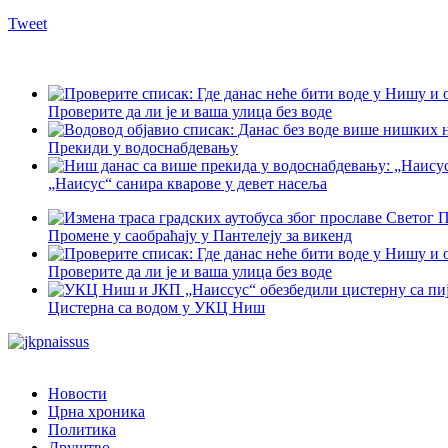
Tweet
Проверите да ли је и ваша улица без воде
Прекиди у водоснабдевању
„Наисус“ санира кварове у девет насеља
Промене у саобраћају у Пантелеју за викенд
Проверите да ли је и ваша улица без воде
Цистерна са водом у УКЦ Ниш
Новости
Црна хроника
Политика
Друштво