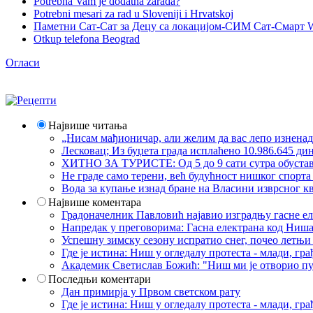
Potrebna Vam je dodatna zarada?
Potrebni mesari za rad u Sloveniji i Hrvatskoj
Паметни Сат-Сат за Децу са локацијом-СИМ Сат-Смарт 
Otkup telefona Beograd
Огласи
Највише читања
„Нисам мађионичар, али желим да вас лепо изнена
Лесковац; Из буџета града исплаћено 10.986.645 ди
ХИТНО ЗА ТУРИСТЕ: Од 5 до 9 сати сутра обустава 
Не граде само терени, већ будућност нишког спорт
Вода за купање изнад бране на Власини изврсног кв
Највише коментара
Градоначелник Павловић најавио изградњу гасне еле
Напредак у преговорима: Гасна електрана код Ниша
Успешну зимску сезону испратио снег, почео летњи 
Где је истина: Ниш у огледалу протеста - млади, 
Академик Светислав Божић: "Ниш ми је отворио пут
Последњи коментари
Дан примирја у Првом светском рату
Где је истина: Ниш у огледалу протеста - млади, 