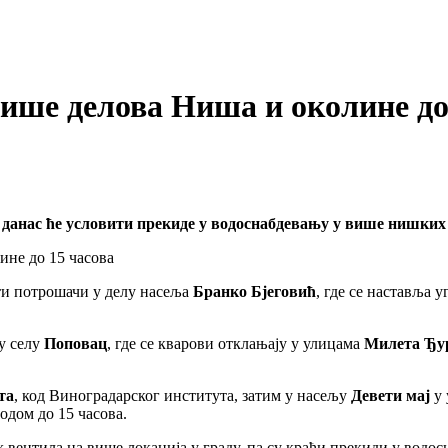
ише делова Ниша и околине до
данас ће условити прекиде у водоснабдевању у више нишких 
ти потрошачи у делу насеља
Бранко Бјеговић
, где се наставља 
у селу
Поповац
, где се кварови отклањају у улицама
Милета Ђу
та
, код Виноградарског института, затим у насељу
Девети мај
у 
одом до 15 часова.
 вентила на више локација у граду, па су краћи прекиди у вод