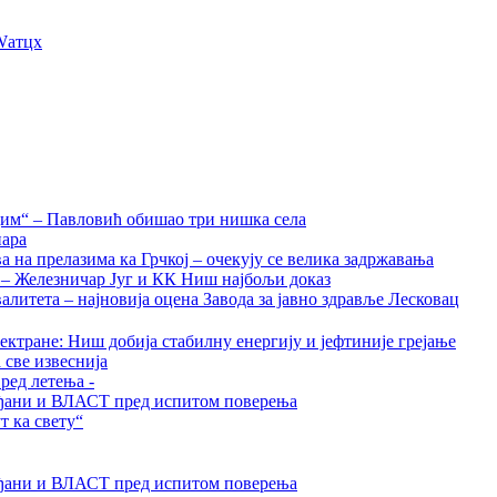
Wатцх
дим“ – Павловић обишао три нишка села
нара
на прелазима ка Грчкој – очекују се велика задржавања
а – Железничар Југ и КК Ниш најбољи доказ
алитета – најновија оцена Завода за јавно здравље Лесковац
ктране: Ниш добија стабилну енергију и јефтиније грејање
 све извеснија
ред летења -
грађани и ВЛАСТ пред испитом поверења
 ка свету“
грађани и ВЛАСТ пред испитом поверења