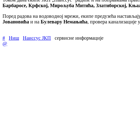
Барбаросе, Крфској, Мирољуба Митића, Златиборској, Кња
Поред радова на водоводној мрежи, екипе предузећа наставља
Јовановића
и на
Булевару Немањића
, провера канализације 
#
Ниш
Наиссус ЈКП
сервисне информације
@