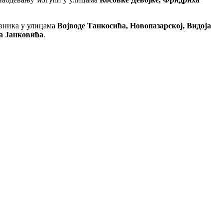
ивника у улицама
Војводе Танкосића, Новопазарској, Видоја
а Јанковића
.