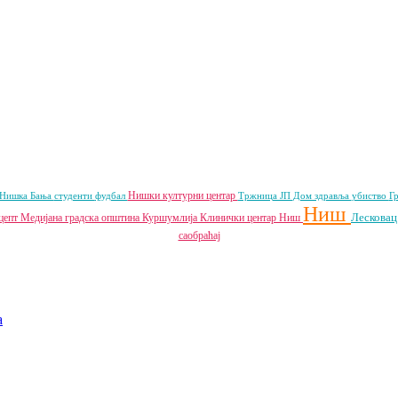
Нишки културни центар
Нишка Бања
студенти
фудбал
Тржница ЈП
Дом здравља
убиство
Г
Ниш
Лескова
цепт
Медијана градска општина
Куршумлија
Клинички центар Ниш
саобраћај
a