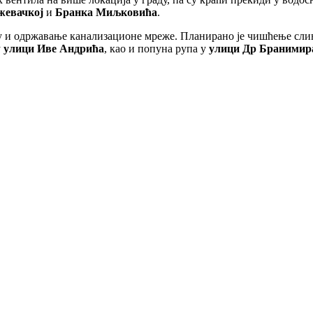
жевачкој
и
Бранка Миљковића
.
ју и одржавање канализационе мреже. Планирано је чишћење сл
у
улици Иве Андрића
, као и попуна рупа у
улици Др Бранимир