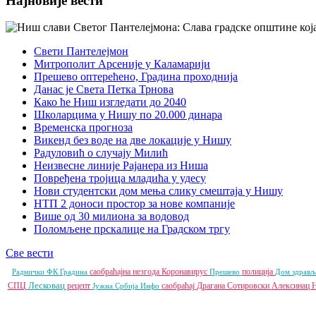
Најновије вести
Свети Пантелејмон
Митрополит Арсеније у Каламарији
Прешево оптерећено, Градина проходнија
Данас је Света Петка Трнова
Како ће Ниш изгледати до 2040
Школарцима у Нишу по 20.000 динара
Временска прогноза
Викенд без воде на две локације у Нишу
Радуловић о случају Милић
Неизвесне линије Рајанера из Ниша
Повређена тројица младића у удесу
Нови студентски дом мења слику смештаја у Нишу
НТП 2 доноси простор за нове компаније
Више од 30 милиона за водовод
Поломљене прскалице на Градском тргу
Све вести
саобраћајна незгода
Коронавирус
полиција
Раднички ФК
Градина
Прешево
Дом здрав
Лесковац
СПЦ
рецепт
саобраћај
Драгана Сотировски
Алексинац
Н
Јужна Србија Инфо