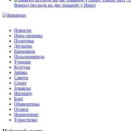
Викенд без воде на две локације у Нишу
Новости
Црна хроника
Политика
Друштво
Економија
Пољопривреда
Туризам
Култура
Забава
Савети
Спорт
Здравље
Интервју
Блог
Обавештења
Огласи
Некретнине
Туристичке