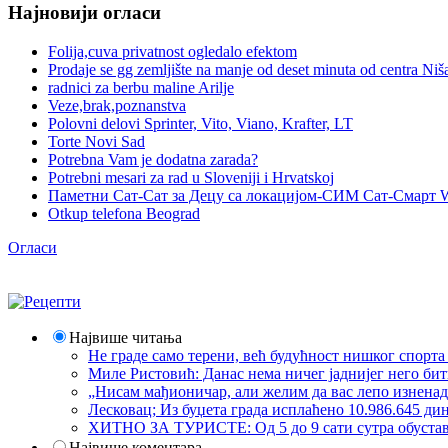
Најновији огласи
Folija,cuva privatnost ogledalo efektom
Prodaje se gg zemljište na manje od deset minuta od centra Niš
radnici za berbu maline Arilje
Veze,brak,poznanstva
Polovni delovi Sprinter, Vito, Viano, Krafter, LT
Torte Novi Sad
Potrebna Vam je dodatna zarada?
Potrebni mesari za rad u Sloveniji i Hrvatskoj
Паметни Сат-Сат за Децу са локацијом-СИМ Сат-Смарт 
Otkup telefona Beograd
Огласи
Највише читања
Не граде само терени, већ будућност нишког спорт
Миле Ристовић: Данас нема ничег јаднијег него би
„Нисам мађионичар, али желим да вас лепо изнена
Лесковац; Из буџета града исплаћено 10.986.645 ди
ХИТНО ЗА ТУРИСТЕ: Од 5 до 9 сати сутра обустава 
Највише коментара