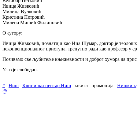
Велибор Петковић
Ивица Живковић
Милица Вучковић
Кристина Петровић
Милена Мишић Филиповић
О аутору:
Ивица Живковић, познатији као Ица Шумар, доктор је теолошк
неконвенционалног приступа, тренутно ради као професор у 
Позивамо све љубитеље књижевности и доброг хумора да присус
Улаз је слободан.
#
Ниш
Клинички центар Ниш
књига
промоција
Нишки ку
@