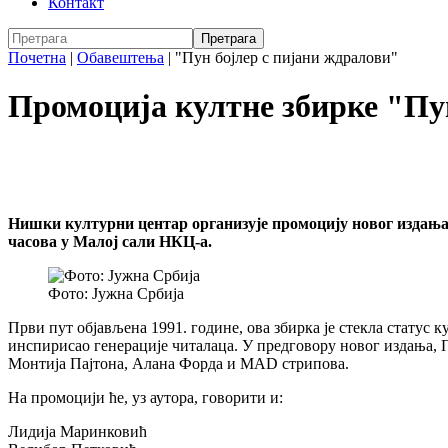
Контакт
Почетна
|
Обавештења
|
"Пун бојлер с пијани ждралови"
Промоција култне збирке "Пу
Нишки културни центар организује промоцију новог издања к
часова у Малој сали НКЦ-а.
Фото: Јужна Србија
Први пут објављена 1991. године, ова збирка је стекла статус 
инспирисао генерације читалаца. У предговору новог издања, П
Монтија Пајтона, Алана Форда и MAD стрипова.
На промоцији ће, уз аутора, говорити и:
Лидија Маринковић