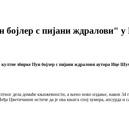
н бојлер с пијани ждралови" 
ултне збирке Пун бојлер с пијани ждралови аутора Ице Шумара
култног дела домаће књижевности, а њено ново издање, након 34 
еђа Цветичанин истиче да је ова књига спој хумора, апсурда и с