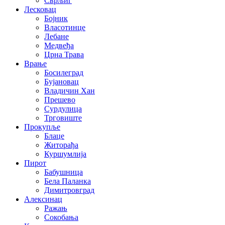
Сврљиг
Лесковац
Бојник
Власотинце
Лебане
Медвеђа
Црна Трава
Врање
Босилеград
Бујановац
Владичин Хан
Прешево
Сурдулица
Трговиште
Прокупље
Блаце
Житорађа
Куршумлија
Пирот
Бабушница
Бела Паланка
Димитровград
Алексинац
Ражањ
Сокобања