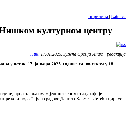
Ћирилица
|
Latinica
у Нишком културном центру
Ниш
17.01.2025. Јужна Србија Инфо - редакција
 у петак, 17. јануара 2025. године, са почетком у 18
године, представља омаж јединственом стилу који је
атире који подсећају на радове Данила Хармса, Летећи циркус