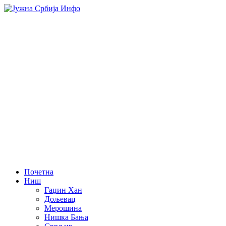
Почетна
Ниш
Гаџин Хан
Дољевац
Мерошина
Нишка Бања