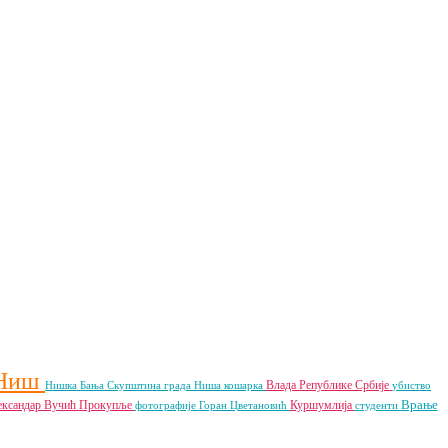
Ниш
Влада Републике Србије
Нишка Бања
Скупштина града Ниша
кошарка
убиство
Врање
ксандар Вучић
Прокупље
Куршумлија
фотографије
Горан Цветановић
студенти