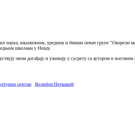
их наука, књижевник, уредник и бивши певач групе "Окорели ма
средњим школама у Нишу.
твују овом догађају и уживају у сусрету са аутором и његовим 
лтурни центар
Велибор Петковић