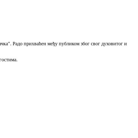
чка". Радо прихваћен међу публиком због свог духовитог и
гостима.