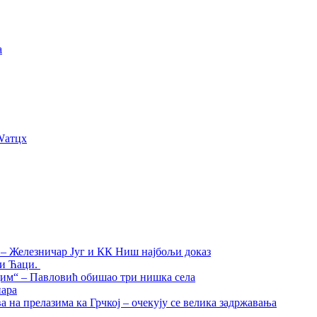
a
Wатцх
а – Железничар Југ и КК Ниш најбољи доказ
ти Ћаци.
дим“ – Павловић обишао три нишка села
нара
на прелазима ка Грчкој – очекују се велика задржавања