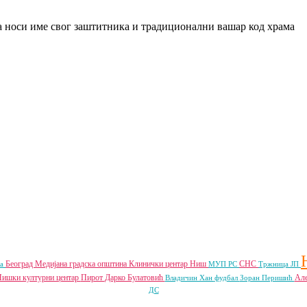
Београд
Медијана градска општина
Клинички центар Ниш
СНС
ља
МУП РС
Тржница ЈП
ишки културни центар
Пирот
Дарко Булатовић
Але
Владичин Хан
фудбал
Зоран Перишић
ДС