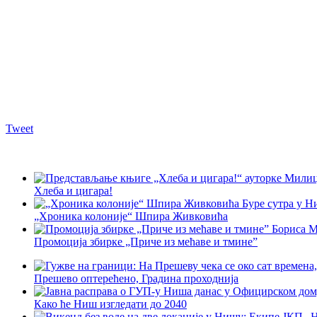
Tweet
Хлеба и цигара!
„Хроника колоније“ Шпира Живковића
Промоција збирке „Приче из мећаве и тмине”
Прешево оптерећено, Градина проходнија
Како ће Ниш изгледати до 2040