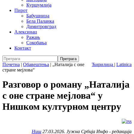
Куршумлија
Пирот
Бабушница
Бела Паланка
Димитровград
Алексинац
Ражањ
Сокобања
Контакт
Почетна
|
Обавештења
|
„Наталија с оне
Ћирилица
|
Latinica
стране мејлова“
Разговор о роману „Наталија
с оне стране мејлова“ у
Нишком културном центру
Ниш
27.03.2026. Јужна Србија Инфо - редакција