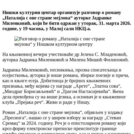
Нишки културни центар организује разговор о роману
„Наталија с оне стране мејлова“ ауторке Јадранке
Миленковић, који ће бити одржан у уторак, 31. марта 2026.
године, у 19 часова, у Малој сали НКЦ-а.
На књижевној вечери учествоваће др Јелена С. Младеновић,
ауторка Јадранка Миленковић и Милена Мишић Филиповић.
Јадранка Миленковић, песникиња, прозна списатељица и
есејисткиња, ауторка је више романа, збирки поезије и прича,
као и књиге есеја. Добитница је бројних књижевних
признања, међу којима су награде „Арете“, „Златна сова“,
„Миодраг Борисављевић“ и „Трагом Настасијевића“. Њена
дела превођена су на више језика, а оснивач је и књижевног
клуба „Прејака реч“. Живи и ради у Нишу.
Роман „Наталија с оне стране мејлова“, објављен у издању
„Пресинга“, нашао се у ширем избору за награду „Стеван
Сремац“ за 2024. годину. Реч је о епистоларном роману који
кроз форму електронске преписке преиспитује границе
између стварног и виртуелног света, као и питања идентитета