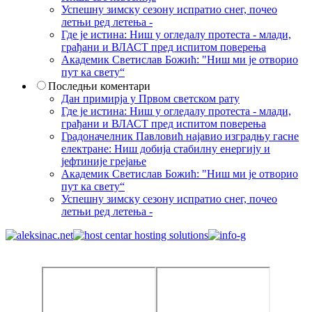
Успешну зимску сезону испратио снег, почео
летњи ред летења -
Где је истина: Ниш у огледалу протеста - млади,
грађани и ВЛАСТ пред испитом поверења
Академик Светислав Божић: "Ниш ми је отворио
пут ка свету“
Последњи коментари
Дан примирја у Првом светском рату
Где је истина: Ниш у огледалу протеста - млади,
грађани и ВЛАСТ пред испитом поверења
Градоначелник Павловић најавио изградњу гасне
електране: Ниш добија стабилну енергију и
јефтиније грејање
Академик Светислав Божић: "Ниш ми је отворио
пут ка свету“
Успешну зимску сезону испратио снег, почео
летњи ред летења -