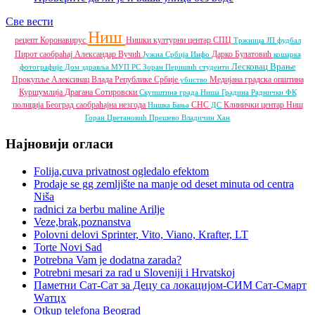
Све вести
Ниш
рецепт
Коронавирус
Нишки културни центар
СПЦ
Тржница ЈП
фудбал
Пирот
саобраћај
Александар Вучић
Дарко Булатовић
Јужна Србија Инфо
кошарка
Лесковац
Врање
фотографије
Дом здравља
МУП РС
Зоран Перишић
студенти
Прокупље
Алексинац
Влада Републике Србије
Медијана градска општина
убиство
Куршумлија
Драгана Сотировски
Скупштина града Ниша
Градина
Раднички ФК
полиција
Београд
саобраћајна незгода
СНС
Клинички центар Ниш
Нишка Бања
ДС
Горан Цветановић
Прешево
Владичин Хан
Најновији огласи
Folija,cuva privatnost ogledalo efektom
Prodaje se gg zemljište na manje od deset minuta od centra
Niša
radnici za berbu maline Arilje
Veze,brak,poznanstva
Polovni delovi Sprinter, Vito, Viano, Krafter, LT
Torte Novi Sad
Potrebna Vam je dodatna zarada?
Potrebni mesari za rad u Sloveniji i Hrvatskoj
Паметни Сат-Сат за Децу са локацијом-СИМ Сат-Смарт
Wатцх
Otkup telefona Beograd