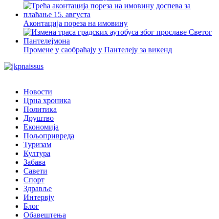
Аконтација пореза на имовину
Промене у саобраћају у Пантелеју за викенд
Новости
Црна хроника
Политика
Друштво
Економија
Пољопривреда
Туризам
Култура
Забава
Савети
Спорт
Здравље
Интервју
Блог
Обавештења