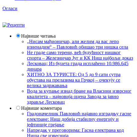
Огласи
Највише читања
„Нисам мађионичар, али желим да вас лепо
изненадим“ – Павловић обишао три нишка села
Не граде само терени, већ будућност нишког
спорта – Железничар Југ и КК Ниш најбољи доказ
Лесковац; Из буџета града исплаћено 10.986.645
динара
ХИТНО ЗА ТУРИСТЕ: Од 5 до 9 сати сутра
обустава на прелазима ка Грчкој – очекују се
велика задржавања
Вода за купање изнад бране на Власини изврсног
квалитета – најновија оцена Завода за јавно
здравље Лесковац
Највише коментара
Градоначелник Павловић најавио изградњу гасне
електране: Ниш добија стабилну енергију и
јефтиније грејање
Напредак у преговорима: Гасна електрана код
Ниша све извеснија