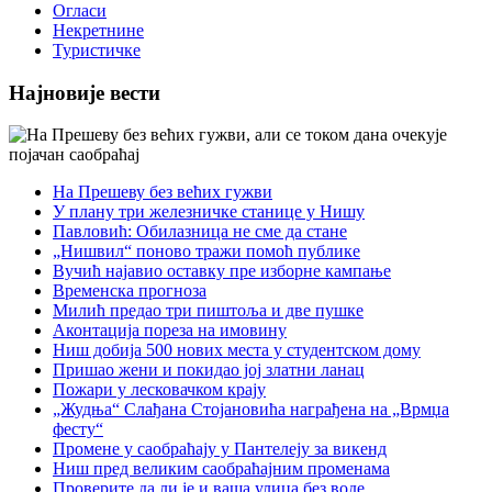
Огласи
Некретнине
Туристичке
Најновије вести
На Прешеву без већих гужви
У плану три железничке станице у Нишу
Павловић: Обилазница не сме да стане
„Нишвил“ поново тражи помоћ публике
Вучић најавио оставку пре изборне кампање
Временска прогноза
Милић предао три пиштоља и две пушке
Аконтација пореза на имовину
Ниш добија 500 нових места у студентском дому
Пришао жени и покидао јој златни ланац
Пожари у лесковачком крају
„Жудња“ Слађана Стојановића награђена на „Врмџа
фесту“
Промене у саобраћају у Пантелеју за викенд
Ниш пред великим саобраћајним променама
Проверите да ли је и ваша улица без воде