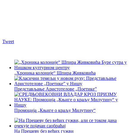
Tweet
„Хроника колоније“ Шпира Живковића
Представљање Аристотелове „Поетике”
Промоција „Књиге о краљу Милутину“
На Прешеву без већих гужви