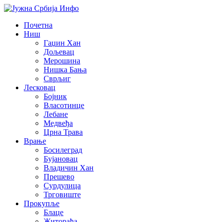
Почетна
Ниш
Гаџин Хан
Дољевац
Мерошина
Нишка Бања
Сврљиг
Лесковац
Бојник
Власотинце
Лебане
Медвеђа
Црна Трава
Врање
Босилеград
Бујановац
Владичин Хан
Прешево
Сурдулица
Трговиште
Прокупље
Блаце
Житорађа