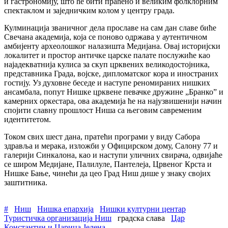
и гастрономију, што ће бити праћено и великим фолклорним
спектаклом и заједничким колом у центру града.
Кулминација званичног дела прославе на сам дан славе биће
Свечана академија, која се поново одржава у аутентичном
амбијенту археолошког налазишта Медијана. Овај историјски
локалитет и простор античке царске палате послужиће као
најадекватнија кулиса за скуп црквених великодостојника,
представника Града, војске, дипломатског кора и иностраних
гостију. Уз духовне беседе и наступе реномираних нишких
ансамбала, попут Нишке црквене певачке дружине „Бранко” и
камерних оркестара, ова академија ће на најузвишенији начин
спојити славну прошлост Ниша са његовим савременим
идентитетом.
Током свих шест дана, пратећи програми у виду Сабора
здравља и мерака, изложби у Официрском дому, Салону 77 и
галерији Синкалона, као и наступи уличних свирача, одвијаће
се широм Медијане, Палилуле, Пантелеја, Црвеног Крста и
Нишке Бање, чинећи да цео Град Ниш дише у знаку својих
заштитника.
#
Ниш
Нишка епархија
Нишки културни центар
Туристичка организација Ниш
градска слава
Цар
Константин и Царица Јелена