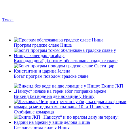
Tweet
Програм градске славе Ниша
Календар догађаја током обележавања градске славе
Богат програм поводом градске славе
Викенд без воде на две локације у Нишу
Сузбијање комараца
Где данас нема воде у Нишу