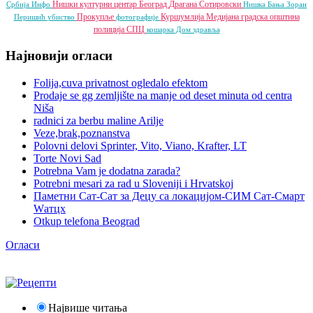
Нишки културни центар
Београд
Драгана Сотировски
Србија Инфо
Нишка Бања
Зоран
Прокупље
Куршумлија
Медијана градска општина
Перишић
убиство
фотографије
полиција
СПЦ
кошарка
Дом здравља
Најновији огласи
Folija,cuva privatnost ogledalo efektom
Prodaje se gg zemljište na manje od deset minuta od centra
Niša
radnici za berbu maline Arilje
Veze,brak,poznanstva
Polovni delovi Sprinter, Vito, Viano, Krafter, LT
Torte Novi Sad
Potrebna Vam je dodatna zarada?
Potrebni mesari za rad u Sloveniji i Hrvatskoj
Паметни Сат-Сат за Децу са локацијом-СИМ Сат-Смарт
Wатцх
Otkup telefona Beograd
Огласи
Највише читања