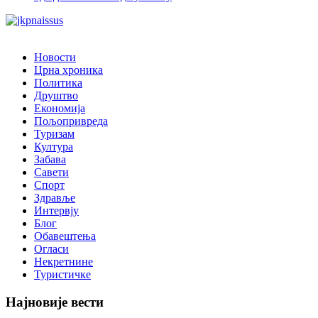
Новости
Црна хроника
Политика
Друштво
Економија
Пољопривреда
Туризам
Култура
Забава
Савети
Спорт
Здравље
Интервју
Блог
Обавештења
Огласи
Некретнине
Туристичке
Најновије вести