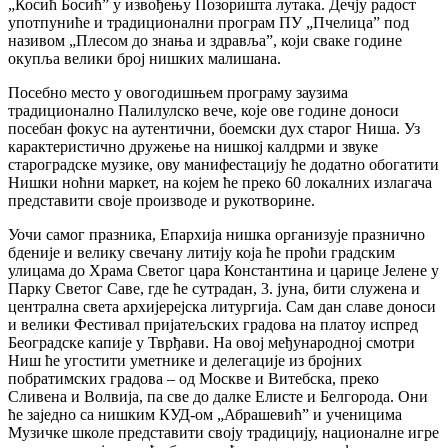
„Косић Босић” у извођењу Позоришта лутака. Дечју радост
употпуниће и традиционални програм ПУ „Пчелица” под
називом „Плесом до знања и здравља”, који сваке године
окупља велики број нишких малишана.
Посебно место у овогодишњем програму заузима
традиционално Палилулско вече, које ове године доноси
посебан фокус на аутентични, боемски дух старог Ниша. Уз
карактеристично дружење на нишкој калдрми и звуке
староградске музике, ову манифестацију ће додатно обогатити
Нишки ноћни маркет, на којем ће преко 60 локалних излагача
представити своје производе и рукотворине.
Уочи самог празника, Епархија нишка организује празнично
бденије и велику свечану литију која ће проћи градским
улицама до Храма Светог цара Константина и царице Јелене у
Парку Светог Саве, где ће сутрадан, 3. јуна, бити служена и
централна света архијерејска литургија. Сам дан славе доноси
и велики Фестивал пријатељских градова на платоу испред
Београдске капије у Тврђави. На овој међународној смотри
Ниш ће угостити уметнике и делегације из бројних
побратимских градова – од Москве и Витебска, преко
Сливена и Волвија, па све до далке Елисте и Белгорода. Они
ће заједно са нишким КУД-ом „Абрашевић” и ученицима
Музичке школе представити своју традицију, националне игре