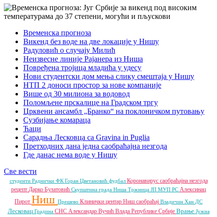
Временска прогноза
Викенд без воде на две локације у Нишу
Радуловић о случају Милић
Неизвесне линије Рајанера из Ниша
Повређена тројица младића у удесу
Нови студентски дом мења слику смештаја у Нишу
НТП 2 доноси простор за нове компаније
Више од 30 милиона за водовод
Поломљене прскалице на Градском тргу
Црквени ансамбл „Бранко“ на поклоничком путовању
Сузбијање комараца
Ћаци
Сарадња Лесковца са Gravina in Puglia
Претходних дана једна саобраћајна незгода
Где данас нема воде у Нишу
Све вести
Коронавирус
саобраћајна незгода
студенти
Раднички ФК
Горан Цветановић
фудбал
рецепт
Дарко Булатовић
Алексинац
Скупштина града Ниша
Тржница ЈП
МУП РС
Ниш
Пирот
Клинички центар Ниш
саобраћај
Прешево
Владичин Хан
ДС
Лесковац
Врање
СНС
Александар Вучић
Влада Републике Србије
Градина
Јужна