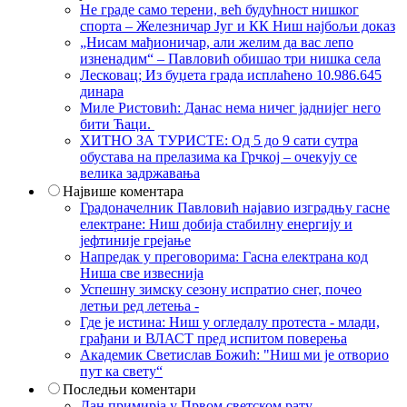
Не граде само терени, већ будућност нишког
спорта – Железничар Југ и КК Ниш најбољи доказ
„Нисам мађионичар, али желим да вас лепо
изненадим“ – Павловић обишао три нишка села
Лесковац; Из буџета града исплаћено 10.986.645
динара
Миле Ристовић: Данас нема ничег јаднијег него
бити Ћаци.
ХИТНО ЗА ТУРИСТЕ: Од 5 до 9 сати сутра
обустава на прелазима ка Грчкој – очекују се
велика задржавања
Највише коментара
Градоначелник Павловић најавио изградњу гасне
електране: Ниш добија стабилну енергију и
јефтиније грејање
Напредак у преговорима: Гасна електрана код
Ниша све извеснија
Успешну зимску сезону испратио снег, почео
летњи ред летења -
Где је истина: Ниш у огледалу протеста - млади,
грађани и ВЛАСТ пред испитом поверења
Академик Светислав Божић: "Ниш ми је отворио
пут ка свету“
Последњи коментари
Дан примирја у Првом светском рату