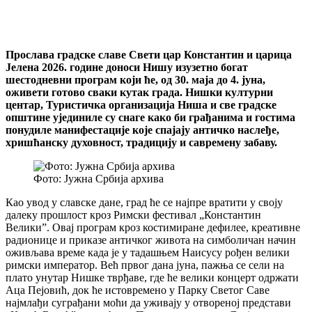
Прослава градске славе Свети цар Константин и царица
Јелена 2026. године доноси Нишу изузетно богат
шестодневни програм који ће, од 30. маја до 4. јуна,
оживети готово сваки кутак града. Нишки културни
центар, Туристичка организација Ниша и све градске
општине ујединиле су снаге како би грађанима и гостима
понудиле манифестације које спајају античко наслеђе,
хришћанску духовност, традицију и савремену забаву.
Фото: Јужна Србија архива
Као увод у славске дане, град ће се најпре вратити у своју
далеку прошлост кроз Римски фестивал „Константин
Велики”. Овај програм кроз костимиране дефилее, креативне
радионице и приказе античког живота на симболичан начин
оживљава време када је у тадашњем Наисусу рођен велики
римски император. Већ првог дана јуна, пажња се сели на
плато унутар Нишке тврђаве, где ће велики концерт одржати
Аца Пејовић, док ће истовремено у Парку Светог Саве
најмлађи суграђани моћи да уживају у отвореној представи