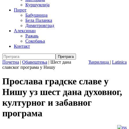
Куршумлија
Пирот
Бабушница
Бела Паланка
Димитровград
Алексинац
Ражањ
Сокобања
Контакт
Почетна
|
Обавештења
|
Шест дана
Ћирилица
|
Latinica
славског програма у Нишу
Прослава градске славе у
Нишу уз шест дана духовног,
културног и забавног
програма