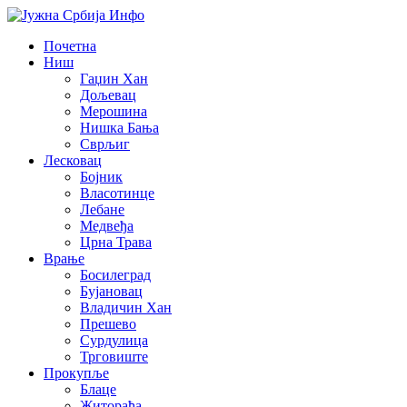
Почетна
Ниш
Гаџин Хан
Дољевац
Мерошина
Нишка Бања
Сврљиг
Лесковац
Бојник
Власотинце
Лебане
Медвеђа
Црна Трава
Врање
Босилеград
Бујановац
Владичин Хан
Прешево
Сурдулица
Трговиште
Прокупље
Блаце
Житорађа