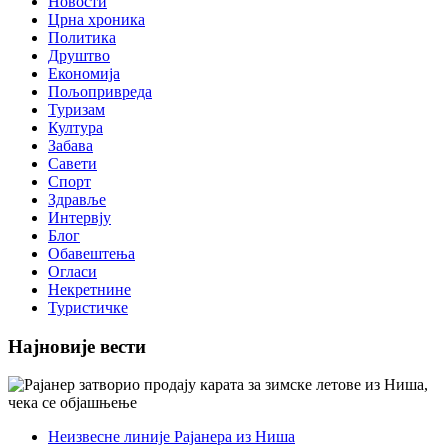
Новости
Црна хроника
Политика
Друштво
Економија
Пољопривреда
Туризам
Култура
Забава
Савети
Спорт
Здравље
Интервју
Блог
Обавештења
Огласи
Некретнине
Туристичке
Најновије вести
Неизвесне линије Рајанера из Ниша