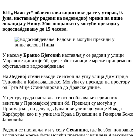
КП „Наиссус“ обавештава кориснике да се у уторак, 9.
јуна, настављају радови на водоводној мрежи на више
локација у Нишу. Због поправки су могући прекиди у
водоснабдевању до 15 часова.
У насељу
Бранко Бјеговић
настављају се радови у улици
Моравске дивизије бб, где је због санације мреже привремено
обустављено водоснабдевање.
На
Леденој стени
изводи се ископ на углу улица Димитрија
Туцовића и Кајмакчаланске. Могући су прекиди на простору
од Трга Мије Станимировић до Дравске улице.
У центру града наставља се оспособљавање сервисних
вентила у Првомајској улици бб. Прекиди су могући у
Првомајској, на делу од Душанове улице до улице Вожда
Карађорђа, као и у улицама Краља Вукашина и Генерала Боже
Јанковића.
Радови се настављају и у селу
Сечаница
, где ће због поправке
водоводне мреже бити могући прекиди у улицама Александра