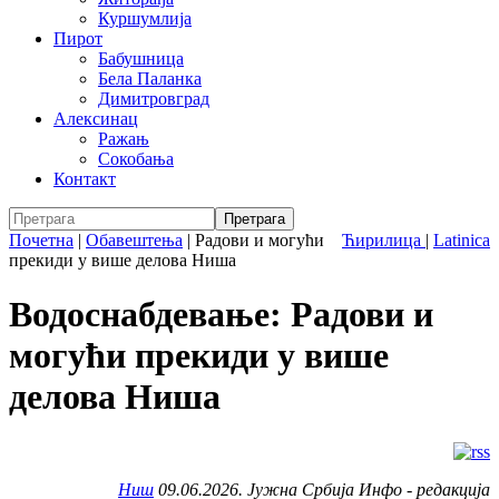
Куршумлија
Пирот
Бабушница
Бела Паланка
Димитровград
Алексинац
Ражањ
Сокобања
Контакт
Почетна
|
Обавештења
|
Радови и могући
Ћирилица
|
Latinica
прекиди у више делова Ниша
Водоснабдевање: Радови и
могући прекиди у више
делова Ниша
Ниш
09.06.2026. Јужна Србија Инфо - редакција