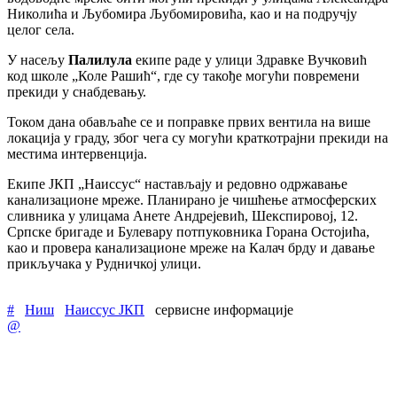
Николића и Љубомира Љубомировића, као и на подручју
целог села.
У насељу
Палилула
екипе раде у улици Здравке Вучковић
код школе „Коле Рашић“, где су такође могући повремени
прекиди у снабдевању.
Током дана обављаће се и поправке првих вентила на више
локација у граду, због чега су могући краткотрајни прекиди на
местима интервенција.
Екипе ЈКП „Наиссус“ настављају и редовно одржавање
канализационе мреже. Планирано је чишћење атмосферских
сливника у улицама Анете Андрејевић, Шекспировој, 12.
Српске бригаде и Булевару потпуковника Горана Остојића,
као и провера канализационе мреже на Калач брду и давање
прикључака у Рудничкој улици.
#
Ниш
Наиссус ЈКП
сервисне информације
@