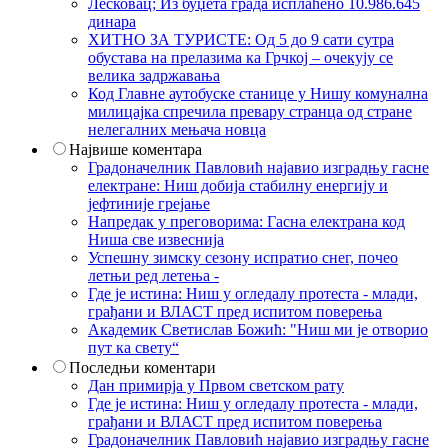
Лесковац; Из буџета града исплаћено 10.986.645
динара
ХИТНО ЗА ТУРИСТЕ: Од 5 до 9 сати сутра
обустава на прелазима ка Грчкој – очекују се
велика задржавања
Код Главне аутобуске станице у Нишу комунална
милицајка спречила превару странца од стране
нелегалних мењача новца
Највише коментара
Градоначелник Павловић најавио изградњу гасне
електране: Ниш добија стабилну енергију и
јефтиније грејање
Напредак у преговорима: Гасна електрана код
Ниша све извеснија
Успешну зимску сезону испратио снег, почео
летњи ред летења -
Где је истина: Ниш у огледалу протеста - млади,
грађани и ВЛАСТ пред испитом поверења
Академик Светислав Божић: "Ниш ми је отворио
пут ка свету“
Последњи коментари
Дан примирја у Првом светском рату
Где је истина: Ниш у огледалу протеста - млади,
грађани и ВЛАСТ пред испитом поверења
Градоначелник Павловић најавио изградњу гасне