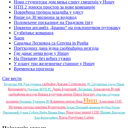
Нови студентски дом мења слику смештаја у Нишу
НТП 2 доноси простор за нове компаније
Повређена тројица младића у удесу
Више од 30 милиона за водовод
Поломљене прскалице на Градском тргу
Црквени ансамбл „Бранко“ на поклоничком путовању
Сузбијање комараца
Ћаци
Сарадња Лесковца са Gravina in Puglia
Претходних дана једна саобраћајна незгода
Где данас нема воде у Нишу
На Прешеву без већих гужви
У плану три железничке станице у Нишу
Временска прогноза
Све вести
саобраћај
Драгана Сотировски
Раднички ФК
Дом здравља
ДС
Скупштина града Ниша
Лесковац
Коронавирус
Дарко Булатовић
Александар Вучић
Градина
МУП РС
саобраћајна незгода
Нишки културни центар
Пирот
Београд
убиство
студенти
Ниш
полиција
Клинички центар Ниш
Алексинац
СНС
Прешево
Тржница ЈП
Медијана градска општина
Куршумлија
Зоран Перишић
кошарка
фудбал
Горан
Врање
Прокупље
рецепт
СПЦ
Цветановић
Јужна Србија Инфо
Нишка Бања
Владичин
Влада Републике Србије
Хан
фотографије