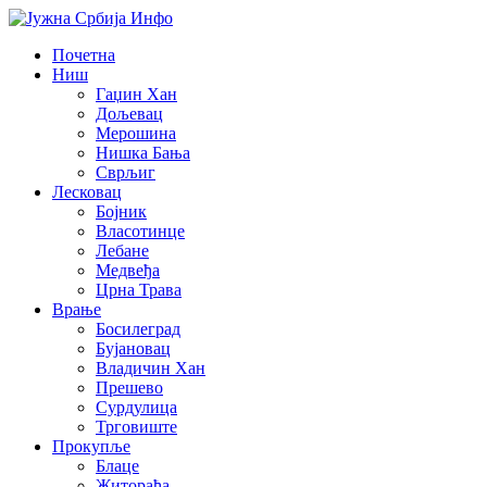
Почетна
Ниш
Гаџин Хан
Дољевац
Мерошина
Нишка Бања
Сврљиг
Лесковац
Бојник
Власотинце
Лебане
Медвеђа
Црна Трава
Врање
Босилеград
Бујановац
Владичин Хан
Прешево
Сурдулица
Трговиште
Прокупље
Блаце
Житорађа