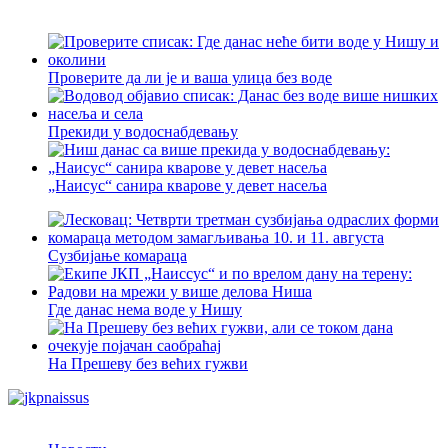
Проверите да ли је и ваша улица без воде
Прекиди у водоснабдевању
„Наисус“ санира кварове у девет насеља
Сузбијање комараца
Где данас нема воде у Нишу
На Прешеву без већих гужви