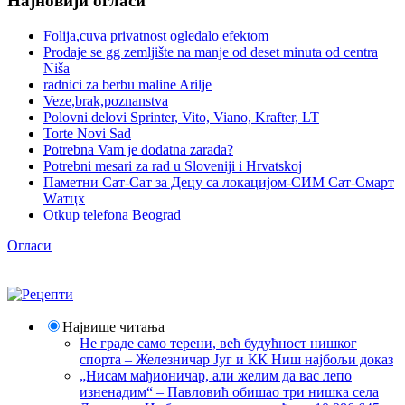
Најновији огласи
Folija,cuva privatnost ogledalo efektom
Prodaje se gg zemljište na manje od deset minuta od centra
Niša
radnici za berbu maline Arilje
Veze,brak,poznanstva
Polovni delovi Sprinter, Vito, Viano, Krafter, LT
Torte Novi Sad
Potrebna Vam je dodatna zarada?
Potrebni mesari za rad u Sloveniji i Hrvatskoj
Паметни Сат-Сат за Децу са локацијом-СИМ Сат-Смарт
Wатцх
Otkup telefona Beograd
Огласи
Највише читања
Не граде само терени, већ будућност нишког
спорта – Железничар Југ и КК Ниш најбољи доказ
„Нисам мађионичар, али желим да вас лепо
изненадим“ – Павловић обишао три нишка села