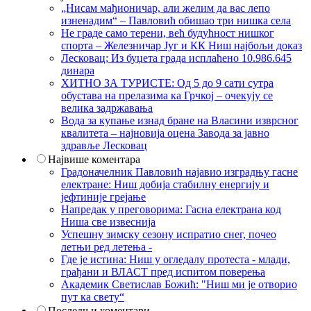
„Нисам мађионичар, али желим да вас лепо
изненадим“ – Павловић обишао три нишка села
Не граде само терени, већ будућност нишког
спорта – Железничар Југ и КК Ниш најбољи доказ
Лесковац; Из буџета града исплаћено 10.986.645
динара
ХИТНО ЗА ТУРИСТЕ: Од 5 до 9 сати сутра
обустава на прелазима ка Грчкој – очекују се
велика задржавања
Вода за купање изнад бране на Власини изврсног
квалитета – најновија оцена Завода за јавно
здравље Лесковац
Највише коментара
Градоначелник Павловић најавио изградњу гасне
електране: Ниш добија стабилну енергију и
јефтиније грејање
Напредак у преговорима: Гасна електрана код
Ниша све извеснија
Успешну зимску сезону испратио снег, почео
летњи ред летења -
Где је истина: Ниш у огледалу протеста - млади,
грађани и ВЛАСТ пред испитом поверења
Академик Светислав Божић: "Ниш ми је отворио
пут ка свету“
Последњи коментари