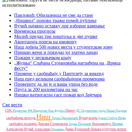
Павловић: Обилазница не сме да стане
„Нишвил“ поново тражи помоћ публике
Вучић најавио оставку пре изборне кампање
Временска прогноза
Милић предао три пиштоља и две пушке
Аконтација пореза на имовину
Ниш добија 500 нових места у студентском дому
Пришао жени и покидао јој златни ланац
Пожари у лесковачком крају
„Жудња“ Слађана Стојановића награђена на „Врмџа
фесту“
Промене у саобраћају у Пантелеју за викенд
Ниш пред великим саобраћајним променама
Проверите да ли је и ваша улица без воде
Пруга за 200 километара на час
Нишки ватрогасци гасе пожар код Зајечара
Све вести
СНС
Пирот
Раднички ФК
Владичин Хан
фудбал
ДС
Скупштина града Ниша
Градина
Ниш
саобраћајна незгода
Куршумлија
Горан Цветановић
Јужна Србија Инфо
Врање
саобраћај
полиција
Драгана Сотировски
Коронавирус
Зоран Перишић
Александар Вучић
Алексинац
Дарко Булатовић
Нишки културни центар
Прешево