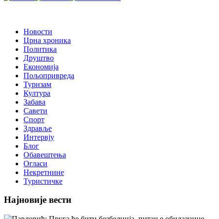
Новости
Црна хроника
Политика
Друштво
Економија
Пољопривреда
Туризам
Култура
Забава
Савети
Спорт
Здравље
Интервју
Блог
Обавештења
Огласи
Некретнине
Туристичке
Најновије вести