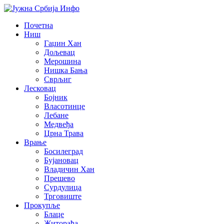
Почетна
Ниш
Гаџин Хан
Дољевац
Мерошина
Нишка Бања
Сврљиг
Лесковац
Бојник
Власотинце
Лебане
Медвеђа
Црна Трава
Врање
Босилеград
Бујановац
Владичин Хан
Прешево
Сурдулица
Трговиште
Прокупље
Блаце
Житорађа