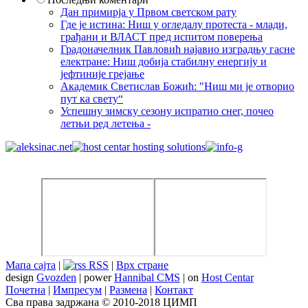
Дан примирја у Првом светском рату
Где је истина: Ниш у огледалу протеста - млади,
грађани и ВЛАСТ пред испитом поверења
Градоначелник Павловић најавио изградњу гасне
електране: Ниш добија стабилну енергију и
јефтиније грејање
Академик Светислав Божић: "Ниш ми је отворио
пут ка свету“
Успешну зимску сезону испратио снег, почео
летњи ред летења -
Мапа сајта
|
RSS
|
Врх стране
design
Gvozden
| power
Hannibal CMS
| on
Host Centar
Почетна
|
Импресум
|
Размена
|
Контакт
Сва права задржана © 2010-2018 ЦИМП