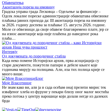
Обавештења
Аконтација пореза на имовину
Градска управа града Лесковца – Одељење за финансије –
Одсек локалне пореске администрације обавештава обвезнике
плаћања јавних прихода да: III аконтација пореза на имовину
за 2026. годину доспева за плаћање 15. августа 2026. године.
Моле се обвезници да своје обавезе благовремено плате, јер се
на износ аконтације која није плаћена до наведеног рока
плаћа…
Интервју
Од докумената до породичног стабла
Када неко помене Историјски архив, прва асоцијација су
стари документи, пожутели папири и дебеле књиге које
годинама мирују на полицама. Али, иза тих полица крије се
много више.
Блог
Моје Власотинце
Не знам како ви, али ја и сада осећам онај прелепи мирис тек
извађеног хлеба из фуруне у пекари близу оног малог мостића
преко потока у центру варошице који долази негде из далеких
брда