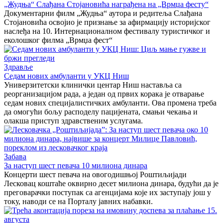
„Жудња“ Слађана Стојановића награђена на „Врмџа фесту“
Документарни филм „Жудња“ аутора и редитеља Слађана
Стојановића освојио је признање за афирмацију историјског
наслеђа на 10. Интернационалном фестивалу туристичког и
еколошког филма „Врмџа фест“
Здравље
Седам нових амбуланти у УКЦ Ниш
Универзитетски клинички центар Ниш наставља са
реорганизацијом рада, а један од првих корака је отварање
седам нових специјалистичких амбуланти. Ова промена треба
да омогући бољу расподелу пацијената, смањи чекања и
олакша приступ здравственим услугама.
Забава
За наступ шест певача 10 милиона динара
Концерти шест певача на овогодишњој Роштиљијади
Лесковац коштаће оквирно десет милиона динара, будући да је
преговарачки поступак са агенцијама које их заступају још у
току, наводи се на Порталу јавних набавки.