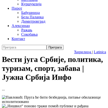
Куршумлија
Пирот
Бабушница
Бела Паланка
Димитровград
Алексинац
Ражањ
Сокобања
Контакт
Ћирилица
|
Latinica
Вести југа Србије, политика,
туризам, спорт, забава |
Јужна Србија Инфо
...