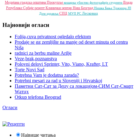
Медијана градска општина
Прокупље
Влада
кошарка
убиство
фотографије
студенти
Републике Србије
рецепт
Клинички центар Ниш
Београд
Нишка Бања
Тржница ЈП
Лесковац
СПЦ
Дом здравља
МУП РС
Најновији огласи
Folija,cuva privatnost ogledalo efektom
Prodaje se gg zemljište na manje od deset minuta od centra
Niša
radnici za berbu maline Arilje
Veze,brak,poznanstva
Polovni delovi Sprinter, Vito, Viano, Krafter, LT
Torte Novi Sad
Potrebna Vam je dodatna zarada?
Potrebni mesari za rad u Sloveniji i Hrvatskoj
Паметни Сат-Сат за Децу са локацијом-СИМ Сат-Смарт
Wатцх
Otkup telefona Beograd
Огласи
Највише читања