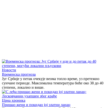
Новости
Временска прогноза
Југ Србије у петак очекује веома топло време, уз претежно
сунчане периоде. Максимална температура биће око 38 до 40
степени, локално и више.
Црна хроника
Пришао жени и покидао јој златни ланац