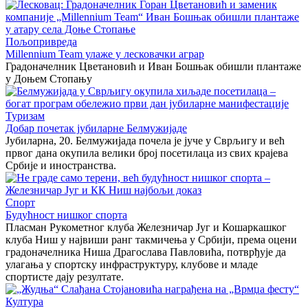
Пољопривреда
Millennium Team улаже у лесковачки аграр
Градоначелник Цветановић и Иван Бошњак обишли плантаже
у Доњем Стопању
Туризам
Добар почетак јубиларне Белмужијаде
Јубиларна, 20. Белмужијада почела је јуче у Сврљигу и већ
првог дана окупила велики број посетилаца из свих крајева
Србије и иностранства.
Спорт
Будућност нишког спорта
Пласман Рукометног клуба Железничар Југ и Кошаркашког
клуба Ниш у највиши ранг такмичења у Србији, према оцени
градоначелника Ниша Драгослава Павловића, потврђује да
улагања у спортску инфраструктуру, клубове и младе
спортисте дају резултате.
Култура