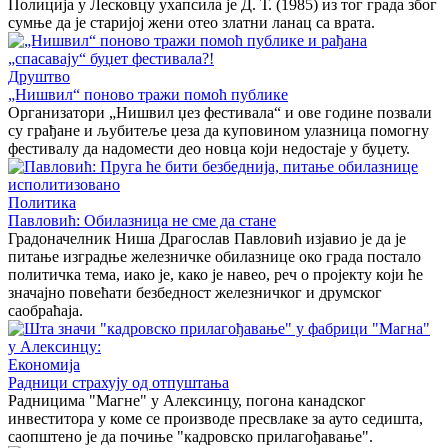
Полиција у Лесковцу ухапсила је Д. Т. (1985) из тог града због
сумње да је старијој жени отео златни ланац са врата.
Друштво
„Нишвил“ поново тражи помоћ публике
Организатори „Нишвил џез фестивала“ и ове године позвали
су грађане и љубитеље џеза да куповином улазница помогну
фестивалу да надомести део новца који недостаје у буџету.
Политика
Павловић: Обилазница не сме да стане
Градоначелник Ниша Драгослав Павловић изјавио је да је
питање изградње железничке обилазнице око града постало
политичка тема, иако је, како је навео, реч о пројекту који ће
значајно повећати безбедност железничког и друмског
саобраћаја.
Економија
Радници страхују од отпуштања
Радницима "Магне" у Алексинцу, погона канадског
инвеститора у коме се производе пресвлаке за ауто седишта,
саопштено је да почиње "кадровско прилагођавање".