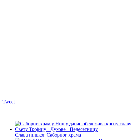
Tweet
Слава нишког Саборног храма