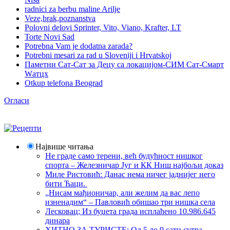
radnici za berbu maline Arilje
Veze,brak,poznanstva
Polovni delovi Sprinter, Vito, Viano, Krafter, LT
Torte Novi Sad
Potrebna Vam je dodatna zarada?
Potrebni mesari za rad u Sloveniji i Hrvatskoj
Паметни Сат-Сат за Децу са локацијом-СИМ Сат-Смарт
Wатцх
Otkup telefona Beograd
Огласи
Највише читања
Не граде само терени, већ будућност нишког
спорта – Железничар Југ и КК Ниш најбољи доказ
Миле Ристовић: Данас нема ничег јаднијег него
бити Ћаци.
„Нисам мађионичар, али желим да вас лепо
изненадим“ – Павловић обишао три нишка села
Лесковац; Из буџета града исплаћено 10.986.645
динара
ХИТНО ЗА ТУРИСТЕ: Од 5 до 9 сати сутра