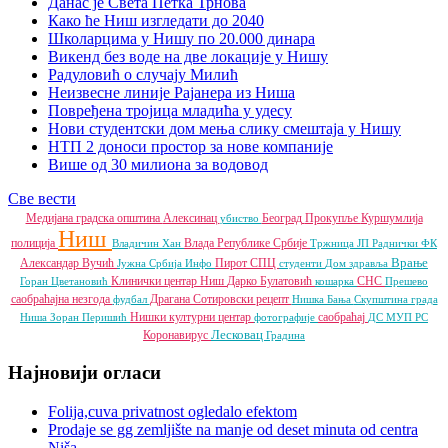
Данас је Света Петка Трнова
Како ће Ниш изгледати до 2040
Школарцима у Нишу по 20.000 динара
Викенд без воде на две локације у Нишу
Радуловић о случају Милић
Неизвесне линије Рајанера из Ниша
Повређена тројица младића у удесу
Нови студентски дом мења слику смештаја у Нишу
НТП 2 доноси простор за нове компаније
Више од 30 милиона за водовод
Све вести
Медијана градска општина
Алексинац
Београд
Прокупље
Куршумлија
убиство
Ниш
полиција
Влада Републике Србије
Владичин Хан
Тржница ЈП
Раднички ФК
Врање
Александар Вучић
Пирот
СПЦ
Јужна Србија Инфо
студенти
Дом здравља
Клинички центар Ниш
Дарко Булатовић
СНС
Горан Цветановић
кошарка
Прешево
саобраћајна незгода
Драгана Сотировски
рецепт
фудбал
Нишка Бања
Скупштина града
Нишки културни центар
саобраћај
Ниша
Зоран Перишић
фотографије
ДС
МУП РС
Лесковац
Коронавирус
Градина
Најновији огласи
Folija,cuva privatnost ogledalo efektom
Prodaje se gg zemljište na manje od deset minuta od centra
Niša