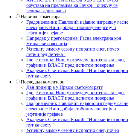
обустава на прелазима ка Грчкој – очекују се
велика задржавања
Највише коментара
Градоначелник Павловић најавио изградњу гасне
електране: Ниш добија стабилну енергију и
јефтиније грејање
Напредак у преговорима: Гасна електрана код
Ниша све извеснија
Успешну зимску сезону испратио снег, почео
летњи ред летења -
Где је истина: Ниш у огледалу протеста - млади,
грађани и ВЛАСТ пред испитом поверења
Академик Светислав Божић: "Ниш ми је отворио
пут ка свету“
Последњи коментари
Дан примирја у Првом светском рату
Где је истина: Ниш у огледалу протеста - млади,
грађани и ВЛАСТ пред испитом поверења
Градоначелник Павловић најавио изградњу гасне
електране: Ниш добија стабилну енергију и
јефтиније грејање
Академик Светислав Божић: "Ниш ми је отворио
пут ка свету“
Успешну зимску сезону испратио снег, почео