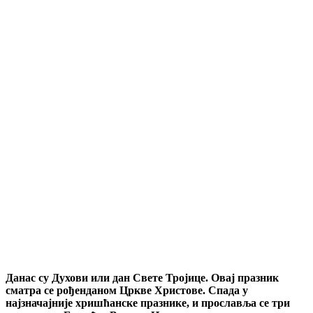
Данас су Духови или дан Свете Тројице. Овај празник
сматра се рођенданом Цркве Христове. Спада у
најзначајније хришћанске празнике, и прославља се три