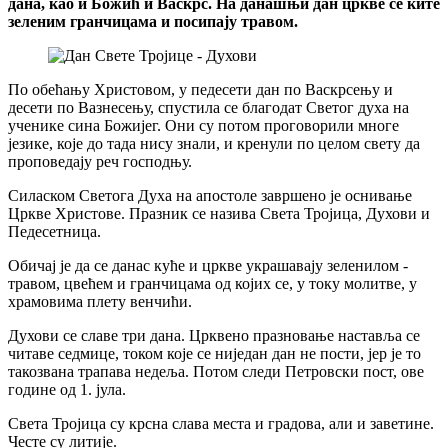
дана, као и Божић и Васкрс. На данашњи дан цркве се ките
зеленим гранчицама и посипају травом.
По обећању Христовом, у педесети дан по Васкрсењу и
десети по Вазнесењу, спустила се благодат Светог духа на
ученике сина Божијег. Они су потом проговорили многе
језике, које до тада нису знали, и кренули по целом свету да
проповедају реч господњу.
Силаском Светога Духа на апостоле завршено је оснивање
Цркве Христове. Празник се назива Света Тројица, Духови и
Педесетница.
Обичај је да се данас куће и цркве украшавају зеленилом -
травом, цвећем и гранчицама од којих се, у току молитве, у
храмовима плету венчићи.
Духови се славе три дана. Црквено празновање наставља се
читаве седмице, током које се ниједан дан не пости, јер је то
такозвана трапава недеља. Потом следи Петровски пост, ове
године од 1. јула.
Света Тројица су крсна слава места и градова, али и заветине.
Честе су литије.