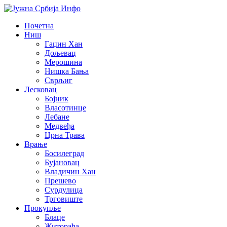
Почетна
Ниш
Гаџин Хан
Дољевац
Мерошина
Нишка Бања
Сврљиг
Лесковац
Бојник
Власотинце
Лебане
Медвеђа
Црна Трава
Врање
Босилеград
Бујановац
Владичин Хан
Прешево
Сурдулица
Трговиште
Прокупље
Блаце
Житорађа