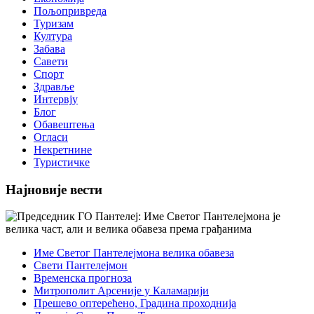
Пољопривреда
Туризам
Култура
Забава
Савети
Спорт
Здравље
Интервју
Блог
Обавештења
Огласи
Некретнине
Туристичке
Најновије вести
Име Светог Пантелејмона велика обавеза
Свети Пантелејмон
Временска прогноза
Митрополит Арсеније у Каламарији
Прешево оптерећено, Градина проходнија