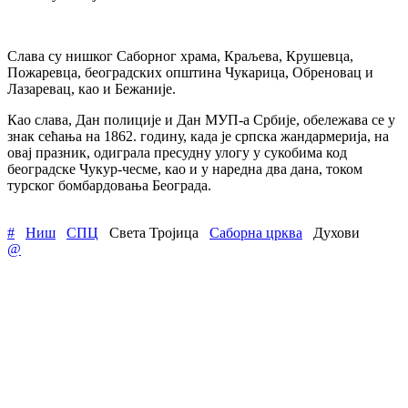
Слава су нишког Саборног храма, Краљева, Крушевца,
Пожаревца, београдских општина Чукарица, Обреновац и
Лазаревац, као и Бежаније.
Као слава, Дан полиције и Дан МУП-а Србије, обележава се у
знак сећања на 1862. годину, када је српска жандармерија, на
овај празник, одиграла пресудну улогу у сукобима код
београдске Чукур-чесме, као и у наредна два дана, током
турског бомбардовања Београда.
#
Ниш
СПЦ
Света Тројица
Саборна црква
Духови
@