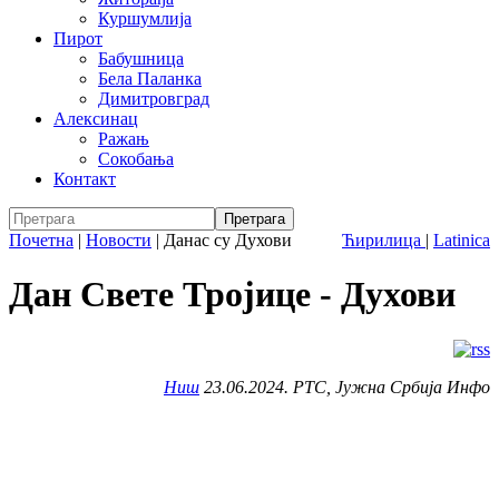
Куршумлија
Пирот
Бабушница
Бела Паланка
Димитровград
Алексинац
Ражањ
Сокобања
Контакт
Почетна
|
Новости
|
Данас су Духови
Ћирилица
|
Latinica
Дан Свете Тројице - Духови
Ниш
23.06.2024. РТС, Јужна Србија Инфо