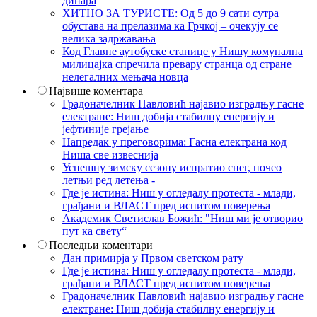
динара
ХИТНО ЗА ТУРИСТЕ: Од 5 до 9 сати сутра
обустава на прелазима ка Грчкој – очекују се
велика задржавања
Код Главне аутобуске станице у Нишу комунална
милицајка спречила превару странца од стране
нелегалних мењача новца
Највише коментара
Градоначелник Павловић најавио изградњу гасне
електране: Ниш добија стабилну енергију и
јефтиније грејање
Напредак у преговорима: Гасна електрана код
Ниша све извеснија
Успешну зимску сезону испратио снег, почео
летњи ред летења -
Где је истина: Ниш у огледалу протеста - млади,
грађани и ВЛАСТ пред испитом поверења
Академик Светислав Божић: "Ниш ми је отворио
пут ка свету“
Последњи коментари
Дан примирја у Првом светском рату
Где је истина: Ниш у огледалу протеста - млади,
грађани и ВЛАСТ пред испитом поверења
Градоначелник Павловић најавио изградњу гасне
електране: Ниш добија стабилну енергију и