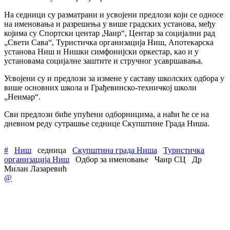
На седници су разматрани и усвојени предлози који се односе
на именовања и разрешења у више градских установа, међу
којима су Спортски центар „Чаир“, Центар за социјални рад
„Свети Сава“, Туристичка организација Ниш, Апотекарска
установа Ниш и Нишки симфонијски оркестар, као и у
установама социјалне заштите и стручног усавршавања.
Усвојени су и предлози за измене у саставу школских одбора у
више основних школа и Грађевинско-техничкој школи
„Неимар“.
Сви предлози биће упућени одборницима, а наћи ће се на
дневном реду сутрашње седнице Скупштине Града Ниша.
#
Ниш
седница
Скупштина града Ниша
Туристичка
организација Ниш
Одбор за именовање
Чаир СЦ
Др
Милан Лазаревић
@