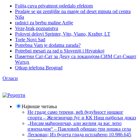
Folija,cuva privatnost ogledalo efektom
Prodaje se gg zemljište na manje od deset minuta od centra
Niša
radnici za berbu maline Arilje
Veze,brak,poznanstva
Polovni delovi Sprinter, Vito, Viano, Krafter, LT
Torte Novi Sad
Potrebna Vam je dodatna zarada?
Potrebni mesari za rad u Sloveniji i Hrvatskoj
Паметни Сат-Сат за Децу са локацијом-СИМ Сат-Смарт
Wатцх
Otkup telefona Beograd
Огласи
Највише читања
Не граде само терени, већ будућност нишког
спорта – Железничар Југ и КК Ниш најбољи доказ
„Нисам мађионичар, али желим да вас лепо
изненадим“ – Павловић обишао три нишка села
Лесковац; Из буџета града исплаћено 10.986.645