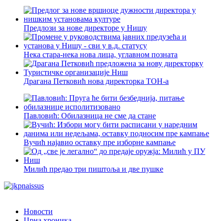
Предлози за нове директоре у Нишу
Нека стара-нека нова лица, углавном позната
Драгана Петковић нова директорка ТОН-а
Павловић: Обилазница не сме да стане
Вучић најавио оставку пре изборне кампање
Милић предао три пиштоља и две пушке
Новости
Црна хроника