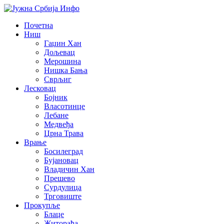
Почетна
Ниш
Гаџин Хан
Дољевац
Мерошина
Нишка Бања
Сврљиг
Лесковац
Бојник
Власотинце
Лебане
Медвеђа
Црна Трава
Врање
Босилеград
Бујановац
Владичин Хан
Прешево
Сурдулица
Трговиште
Прокупље
Блаце
Житорађа