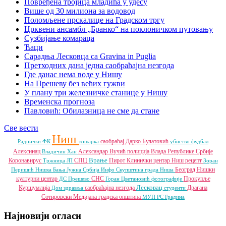
Повређена тројица младића у удесу
Више од 30 милиона за водовод
Поломљене прскалице на Градском тргу
Црквени ансамбл „Бранко“ на поклоничком путовању
Сузбијање комараца
Ћаци
Сарадња Лесковца са Gravina in Puglia
Претходних дана једна саобраћајна незгода
Где данас нема воде у Нишу
На Прешеву без већих гужви
У плану три железничке станице у Нишу
Временска прогноза
Павловић: Обилазница не сме да стане
Све вести
Ниш
саобраћај
Дарко Булатовић
Раднички ФК
кошарка
убиство
фудбал
Алексинац
Александар Вучић
полиција
Влада Републике Србије
Владичин Хан
Врање
Коронавирус
СПЦ
Пирот
Клинички центар Ниш
рецепт
Тржница ЈП
Зоран
Београд
Нишки
Перишић
Нишка Бања
Јужна Србија Инфо
Скупштина града Ниша
културни центар
СНС
Прокупље
ДС
Прешево
Горан Цветановић
фотографије
Лесковац
Куршумлија
саобраћајна незгода
Драгана
Дом здравља
студенти
Сотировски
Медијана градска општина
МУП РС
Градина
Најновији огласи