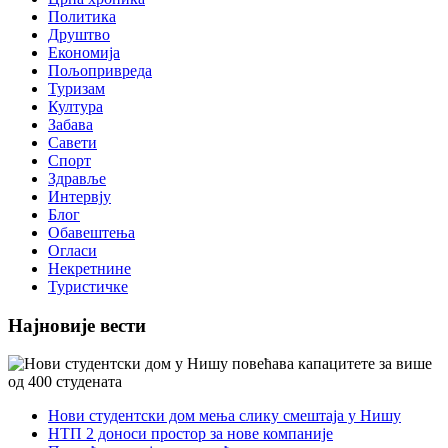
Политика
Друштво
Економија
Пољопривреда
Туризам
Култура
Забава
Савети
Спорт
Здравље
Интервју
Блог
Обавештења
Огласи
Некретнине
Туристичке
Најновије вести
Нови студентски дом мења слику смештаја у Нишу
НТП 2 доноси простор за нове компаније