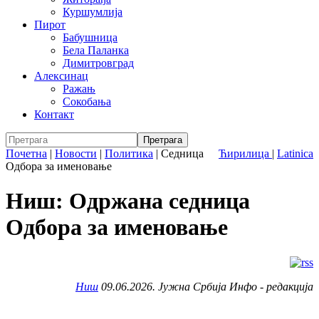
Куршумлија
Пирот
Бабушница
Бела Паланка
Димитровград
Алексинац
Ражањ
Сокобања
Контакт
Почетна
|
Новости
|
Политика
|
Седница
Ћирилица
|
Latinica
Одбора за именовање
Ниш: Одржана седница
Одбора за именовање
Ниш
09.06.2026. Јужна Србија Инфо - редакција