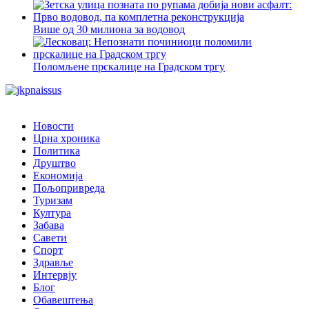
Више од 30 милиона за водовод
Поломљене прскалице на Градском тргу
Новости
Црна хроника
Политика
Друштво
Економија
Пољопривреда
Туризам
Култура
Забава
Савети
Спорт
Здравље
Интервју
Блог
Обавештења