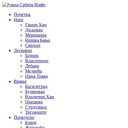
Почетна
Ниш
Гаџин Хан
Дољевац
Мерошина
Нишка Бања
Сврљиг
Лесковац
Бојник
Власотинце
Лебане
Медвеђа
Црна Трава
Врање
Босилеград
Бујановац
Владичин Хан
Прешево
Сурдулица
Трговиште
Прокупље
Блаце
Житорађа