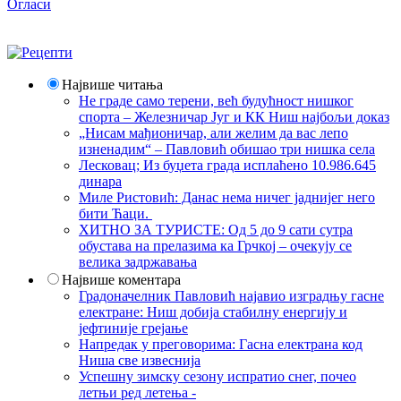
Огласи
Највише читања
Не граде само терени, већ будућност нишког
спорта – Железничар Југ и КК Ниш најбољи доказ
„Нисам мађионичар, али желим да вас лепо
изненадим“ – Павловић обишао три нишка села
Лесковац; Из буџета града исплаћено 10.986.645
динара
Миле Ристовић: Данас нема ничег јаднијег него
бити Ћаци.
ХИТНО ЗА ТУРИСТЕ: Од 5 до 9 сати сутра
обустава на прелазима ка Грчкој – очекују се
велика задржавања
Највише коментара
Градоначелник Павловић најавио изградњу гасне
електране: Ниш добија стабилну енергију и
јефтиније грејање
Напредак у преговорима: Гасна електрана код
Ниша све извеснија
Успешну зимску сезону испратио снег, почео
летњи ред летења -