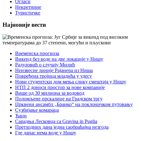
Огласи
Некретнине
Туристичке
Најновије вести
Временска прогноза
Викенд без воде на две локације у Нишу
Радуловић о случају Милић
Неизвесне линије Рајанера из Ниша
Повређена тројица младића у удесу
Нови студентски дом мења слику смештаја у Нишу
НТП 2 доноси простор за нове компаније
Више од 30 милиона за водовод
Поломљене прскалице на Градском тргу
Црквени ансамбл „Бранко“ на поклоничком путовању
Сузбијање комараца
Ћаци
Сарадња Лесковца са Gravina in Puglia
Претходних дана једна саобраћајна незгода
Где данас нема воде у Нишу