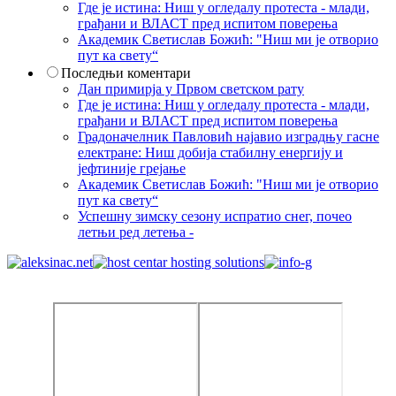
Где је истина: Ниш у огледалу протеста - млади,
грађани и ВЛАСТ пред испитом поверења
Академик Светислав Божић: "Ниш ми је отворио
пут ка свету“
Последњи коментари
Дан примирја у Првом светском рату
Где је истина: Ниш у огледалу протеста - млади,
грађани и ВЛАСТ пред испитом поверења
Градоначелник Павловић најавио изградњу гасне
електране: Ниш добија стабилну енергију и
јефтиније грејање
Академик Светислав Божић: "Ниш ми је отворио
пут ка свету“
Успешну зимску сезону испратио снег, почео
летњи ред летења -