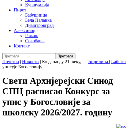
Куршумлија
Пирот
Бабушница
Бела Паланка
Димитровград
Алексинац
Ражањ
Сокобања
Контакт
Почетна
|
Новости
|
Ко данас, у 21. веку,
Ћирилица
|
Latinica
уписује Богословију
Свети Архијерејски Синод
СПЦ расписао Конкурс за
упис у Богословије за
школску 2026/2027. годину