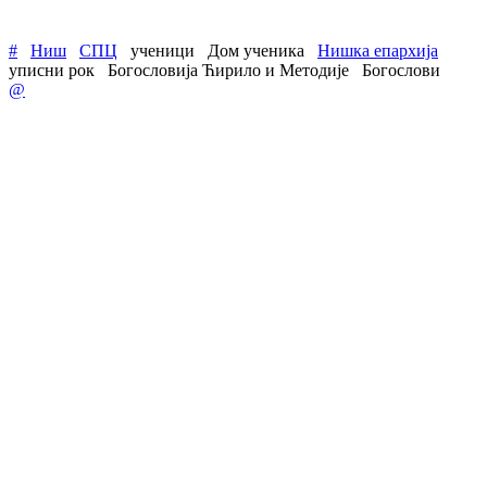
#
Ниш
СПЦ
ученици
Дом ученика
Нишка епархија
уписни рок
Богословија Ћирило и Методије
Богослови
@