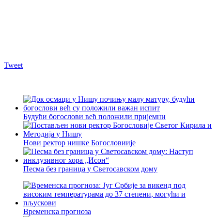
Tweet
Будући богослови већ положили пријемни
Нови ректор нишке Богословиије
Песма без граница у Светосавском дому
Временска прогноза