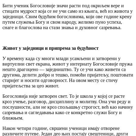
Бити ученик Богословије значи расти под окриљем вере и
стицати мудрост која се не учи само из књига, већ из живота у
заједници. Свим будућим богословима, који ове године крену
путем служења Богу и свом народу, желимо пуно успеха,
снаге и благослова на стази знања и духовног сазревања.
Живот у заједници и припрема за будућност
У времену када су многи млади усамљени и затворени у
виртуелни свет екрана, живот у интернату Богословије пружа
нешто драгоцено — заједништво. Ту се учи како живети са
другима, делити добро и тешко, помоћи пријатељу, поштовати
старијег и носити одговорност. На овом месту се стичу
пријатељства за цео живот.
Богословија није затворен свет. То је школа у којој се расте
кроз учење, разговор, дисциплину и молитву. Она учи реду и
послушности, али не кроз спољашњу строгост, већ као начину
сазревања и сагледавања како се конкретно служи Богу и
ближњем.
Након четири године, свршени ученици имају отворене
различите путеве. Један део њих постају свештеници, други