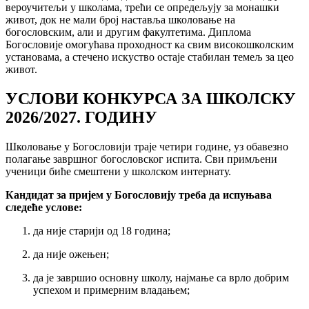
вероучитељи у школама, трећи се опредељују за монашки
живот, док не мали број наставља школовање на
богословским, али и другим факултетима. Диплома
Богословије омогућава проходност ка свим високошколским
установама, а стечено искуство остаје стабилан темељ за цео
живот.
УСЛОВИ КОНКУРСА ЗА ШКОЛСКУ
2026/2027. ГОДИНУ
Школовање у Богословији траје четири године, уз обавезно
полагање завршног богословског испита. Сви примљени
ученици биће смештени у школском интернату.
Кандидат за пријем у Богословију треба да испуњава
следеће услове:
да није старији од 18 година;
да није ожењен;
да је завршио основну школу, најмање са врло добрим
успехом и примерним владањем;