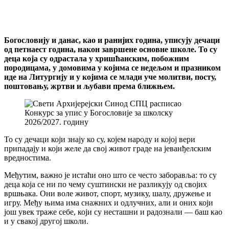
Богословију и данас, као и ранијих година, уписују дечаци
од петнаест година, након завршене основне школе. То су
деца која су одрастала у хришћанским, побожним
породицама, у домовима у којима се недељом и празником
иде на Литургију и у којима се млади уче молитви, посту,
поштовању, жртви и љубави према ближњем.
То су дечаци који знају ко су, којем народу и којој вери
припадају и који желе да свој живот граде на јеванђелским
вредностима.
Међутим, важно је истаћи оно што се често заборавља: то су
деца која се ни по чему суштински не разликују од својих
вршњака. Они воле живот, спорт, музику, шалу, дружење и
игру. Међу њима има снажних и одлучних, али и оних који
још увек траже себе, који су несташни и радознали — баш као
и у свакој другој школи.