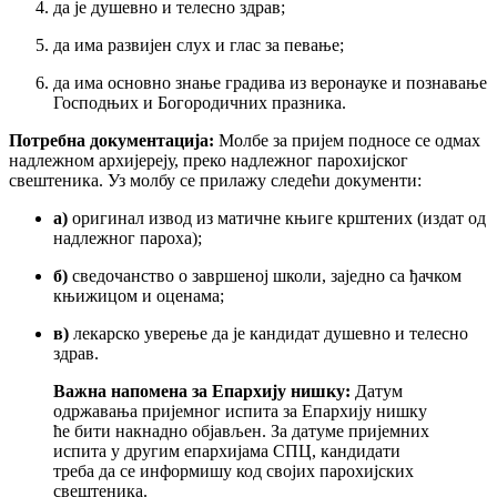
да је душевно и телесно здрав;
да има развијен слух и глас за певање;
да има основно знање градива из веронауке и познавање
Господњих и Богородичних празника.
Потребна документација:
Молбе за пријем подносе се одмах
надлежном архијереју, преко надлежног парохијског
свештеника. Уз молбу се прилажу следећи документи:
а)
оригинал извод из матичне књиге крштених (издат од
надлежног пароха);
б)
сведочанство о завршеној школи, заједно са ђачком
књижицом и оценама;
в)
лекарско уверење да је кандидат душевно и телесно
здрав.
Важна напомена за Епархију нишку:
Датум
одржавања пријемног испита за Епархију нишку
ће бити накнадно објављен. За датуме пријемних
испита у другим епархијама СПЦ, кандидати
треба да се информишу код својих парохијских
свештеника.