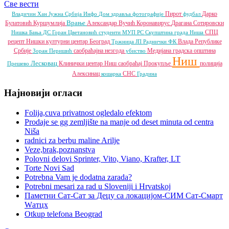
Све вести
Пирот
Дарко
Владичин Хан
Јужна Србија Инфо
Дом здравља
фотографије
фудбал
Врање
Булатовић
Куршумлија
Александар Вучић
Коронавирус
Драгана Сотировски
СПЦ
Нишка Бања
ДС
Горан Цветановић
студенти
МУП РС
Скупштина града Ниша
рецепт
Нишки културни центар
Београд
Влада Републике
Тржница ЈП
Раднички ФК
Србије
саобраћајна незгода
Медијана градска општина
Зоран Перишић
убиство
Ниш
Лесковац
Клинички центар Ниш
саобраћај
Прокупље
полиција
Прешево
Алексинац
СНС
кошарка
Градина
Најновији огласи
Folija,cuva privatnost ogledalo efektom
Prodaje se gg zemljište na manje od deset minuta od centra
Niša
radnici za berbu maline Arilje
Veze,brak,poznanstva
Polovni delovi Sprinter, Vito, Viano, Krafter, LT
Torte Novi Sad
Potrebna Vam je dodatna zarada?
Potrebni mesari za rad u Sloveniji i Hrvatskoj
Паметни Сат-Сат за Децу са локацијом-СИМ Сат-Смарт
Wатцх
Otkup telefona Beograd