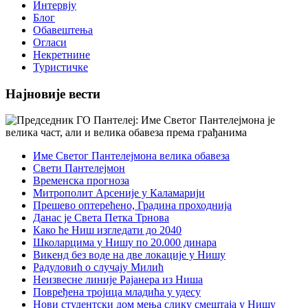
Интервју
Блог
Обавештења
Огласи
Некретнине
Туристичке
Најновије вести
Име Светог Пантелејмона велика обавеза
Свети Пантелејмон
Временска прогноза
Митрополит Арсеније у Каламарији
Прешево оптерећено, Градина проходнија
Данас је Света Петка Трнова
Како ће Ниш изгледати до 2040
Школарцима у Нишу по 20.000 динара
Викенд без воде на две локације у Нишу
Радуловић о случају Милић
Неизвесне линије Рајанера из Ниша
Повређена тројица младића у удесу
Нови студентски дом мења слику смештаја у Нишу