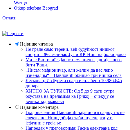
Wатцх
Otkup telefona Beograd
Огласи
Највише читања
Не граде само терени, већ будућност нишког
спорта – Железничар Југ и КК Ниш најбољи доказ
Миле Ристовић: Данас нема ничег јаднијег него
бити Ћаци.
„Нисам мађионичар, али желим да вас лепо
изненадим“ – Павловић обишао три нишка села
Лесковац; Из буџета града исплаћено 10.986.645
динара
ХИТНО ЗА ТУРИСТЕ: Од 5 до 9 сати сутра
обустава на прелазима ка Грчкој – очекују се
велика задржавања
Највише коментара
Градоначелник Павловић најавио изградњу гасне
електране: Ниш добија стабилну енергију и
јефтиније грејање
Напредак у преговорима: Гасна електрана код