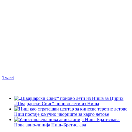
Tweet
„Швајцарски Свис“ поново лети из Ниша
Ниш постаје кључно чвориште за карго летове
Нова авио-линија Ниш–Братислава