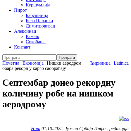
Куршумлија
Пирот
Бабушница
Бела Паланка
Димитровград
Алексинац
Ражањ
Сокобања
Контакт
Почетна
|
Економија
|
Нишки аеродром
Ћирилица
|
Latinica
обара рекорд у карго саобраћају
Септембар донео рекордну
количину робе на нишком
аеродрому
Ниш
01.10.2025. Јужна Србија Инфо - редакција