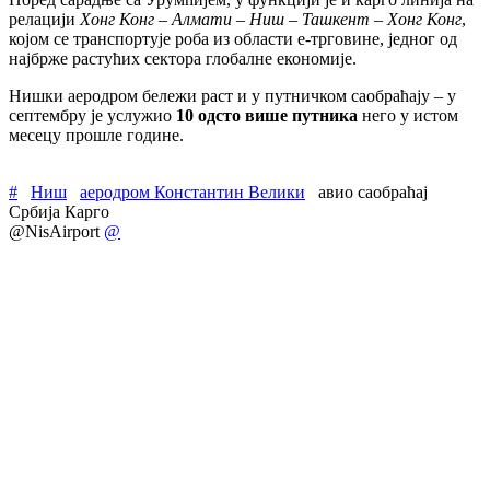
релацији
Хонг Конг – Алмати – Ниш – Ташкент – Хонг Конг
,
којом се транспортује роба из области е-трговине, једног од
најбрже растућих сектора глобалне економије.
Нишки аеродром бележи раст и у путничком саобраћају – у
септембру је услужио
10 одсто више путника
него у истом
месецу прошле године.
#
Ниш
аеродром Константин Велики
авио саобраћај
Србија Карго
@NisAirport
@