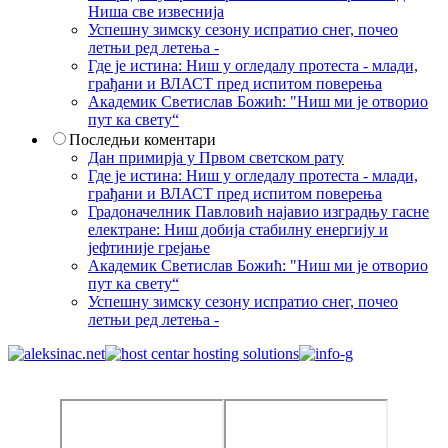
Ниша све извеснија
Успешну зимску сезону испратио снег, почео
летњи ред летења -
Где је истина: Ниш у огледалу протеста - млади,
грађани и ВЛАСТ пред испитом поверења
Академик Светислав Божић: "Ниш ми је отворио
пут ка свету“
Последњи коментари
Дан примирја у Првом светском рату
Где је истина: Ниш у огледалу протеста - млади,
грађани и ВЛАСТ пред испитом поверења
Градоначелник Павловић најавио изградњу гасне
електране: Ниш добија стабилну енергију и
јефтиније грејање
Академик Светислав Божић: "Ниш ми је отворио
пут ка свету“
Успешну зимску сезону испратио снег, почео
летњи ред летења -