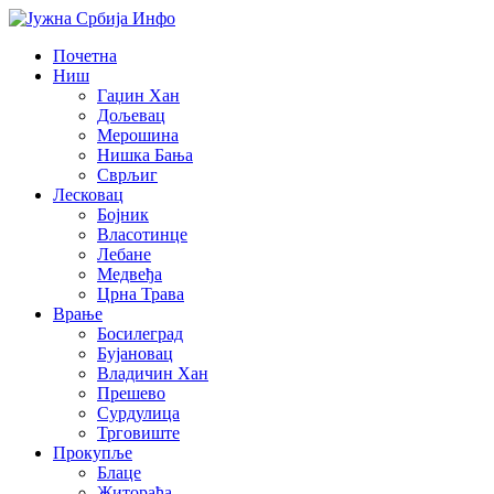
Почетна
Ниш
Гаџин Хан
Дољевац
Мерошина
Нишка Бања
Сврљиг
Лесковац
Бојник
Власотинце
Лебане
Медвеђа
Црна Трава
Врање
Босилеград
Бујановац
Владичин Хан
Прешево
Сурдулица
Трговиште
Прокупље
Блаце
Житорађа