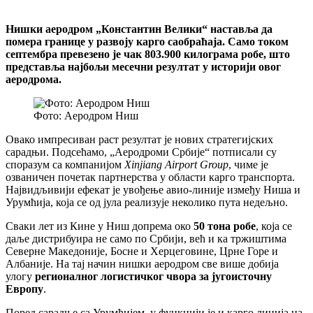
Нишки аеродром „Константин Велики“ наставља да
помера границе у развоју карго саобраћаја. Само током
септембра превезено је чак 803.900 килограма робе, што
представља најбољи месечни резултат у историји овог
аеродрома.
Фото: Аеродром Ниш
Овако импресиван раст резултат је нових стратегијских
сарадњи. Подсећамо, „Аеродроми Србије“ потписали су
споразум са компанијом
Xinjiang Airport Group
, чиме је
озваничен почетак партнерства у области карго транспорта.
Највидљивији ефекат је увођење авио-линије између Ниша и
Урумћија, која се од јула реализује неколико пута недељно.
Сваки лет из Кине у Ниш допрема око
50 тона робе
, која се
даље дистрибуира не само по Србији, већ и ка тржиштима
Северне Македоније, Босне и Херцеговине, Црне Горе и
Албаније. На тај начин нишки аеродром све више добија
улогу
регионалног логистичког чвора за југоисточну
Европу
.
Поред сарадње са Урумћијем, у функцији је и карго линија на