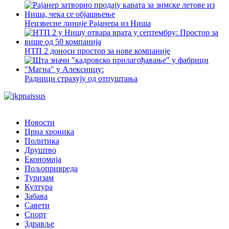
Неизвесне линије Рајанера из Ниша
НТП 2 доноси простор за нове компаније
Радници страхују од отпуштања
Новости
Црна хроника
Политика
Друштво
Економија
Пољопривреда
Туризам
Култура
Забава
Савети
Спорт
Здравље