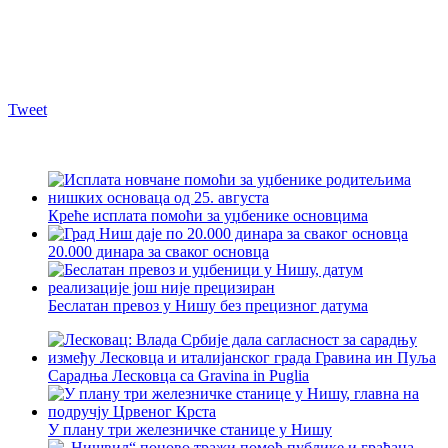
Tweet
Креће исплата помоћи за уџбенике основцима
20.000 динара за сваког основца
Беслатан превоз у Нишу без прецизног датума
Сарадња Лесковца са Gravina in Puglia
У плану три железничке станице у Нишу