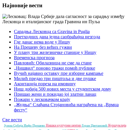
Најновије вести
Сарадња Лесковца са Gravina in Puglia
Претходних дана једна саобраћајна незгода
Где данас нема воде у Нишу
На Прешеву без већих гужви
У плану три железничке станице у Нишу
Временска прогноза
Павловић: Обилазница не сме да стане
„Нишвил“ поново тражи помоћ публике
Вучић најавио оставку пре изборне кампање
Милић предао три пиштоља и две пушке
Аконтација пореза на имовину
Ниш добија 500 нових места у студентском дому
Пришао жени и покидао јој златни ланац
Пожари у лесковачком крају
„Жудња“ Слађана Стојановића награђена на „Врмџа
фесту“
Све вести
Нишки културни центар
Куршумлија
Јужна Србија Инфо
Прешево
Горан Цветановић