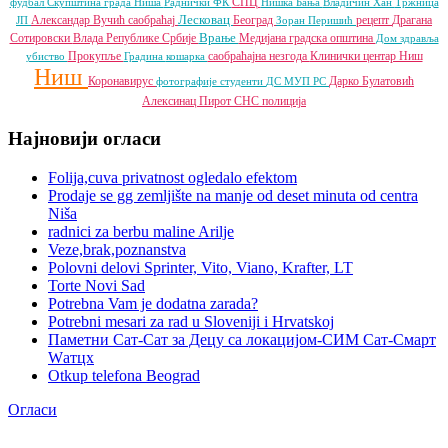
СПЦ
фудбал
Скупштина града Ниша
Раднички ФК
Нишка Бања
Владичин Хан
Тржница
Лесковац
Александар Вучић
саобраћај
Београд
рецепт
Драгана
ЈП
Зоран Перишић
Врање
Сотировски
Влада Републике Србије
Медијана градска општина
Дом здравља
Прокупље
саобраћајна незгода
Клинички центар Ниш
убиство
Градина
кошарка
Ниш
Коронавирус
Дарко Булатовић
фотографије
студенти
ДС
МУП РС
Алексинац
Пирот
СНС
полиција
Најновији огласи
Folija,cuva privatnost ogledalo efektom
Prodaje se gg zemljište na manje od deset minuta od centra
Niša
radnici za berbu maline Arilje
Veze,brak,poznanstva
Polovni delovi Sprinter, Vito, Viano, Krafter, LT
Torte Novi Sad
Potrebna Vam je dodatna zarada?
Potrebni mesari za rad u Sloveniji i Hrvatskoj
Паметни Сат-Сат за Децу са локацијом-СИМ Сат-Смарт
Wатцх
Otkup telefona Beograd
Огласи