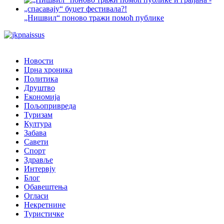
„Нишвил“ поново тражи помоћ публике
Новости
Црна хроника
Политика
Друштво
Економија
Пољопривреда
Туризам
Култура
Забава
Савети
Спорт
Здравље
Интервју
Блог
Обавештења
Огласи
Некретнине
Туристичке