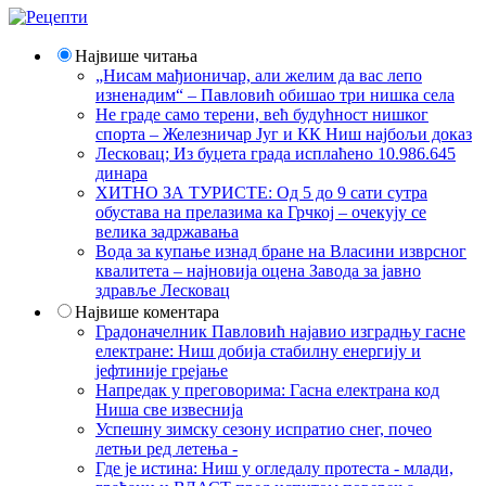
Највише читања
„Нисам мађионичар, али желим да вас лепо
изненадим“ – Павловић обишао три нишка села
Не граде само терени, већ будућност нишког
спорта – Железничар Југ и КК Ниш најбољи доказ
Лесковац; Из буџета града исплаћено 10.986.645
динара
ХИТНО ЗА ТУРИСТЕ: Од 5 до 9 сати сутра
обустава на прелазима ка Грчкој – очекују се
велика задржавања
Вода за купање изнад бране на Власини изврсног
квалитета – најновија оцена Завода за јавно
здравље Лесковац
Највише коментара
Градоначелник Павловић најавио изградњу гасне
електране: Ниш добија стабилну енергију и
јефтиније грејање
Напредак у преговорима: Гасна електрана код
Ниша све извеснија
Успешну зимску сезону испратио снег, почео
летњи ред летења -
Где је истина: Ниш у огледалу протеста - млади,