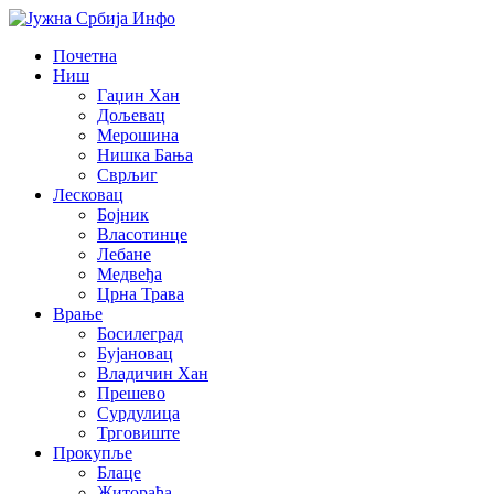
Почетна
Ниш
Гаџин Хан
Дољевац
Мерошина
Нишка Бања
Сврљиг
Лесковац
Бојник
Власотинце
Лебане
Медвеђа
Црна Трава
Врање
Босилеград
Бујановац
Владичин Хан
Прешево
Сурдулица
Трговиште
Прокупље
Блаце
Житорађа