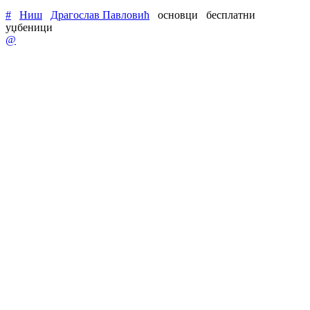
#
Ниш
Драгослав Павловић
основци
бесплатни
уџбеници
@