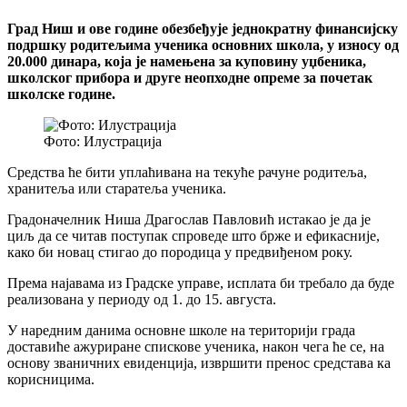
Град Ниш и ове године обезбеђује једнократну финансијску
подршку родитељима ученика основних школа, у износу од
20.000 динара, која је намењена за куповину уџбеника,
школског прибора и друге неопходне опреме за почетак
школске године.
Фото: Илустрација
Средства ће бити уплаћивана на текуће рачуне родитеља,
хранитеља или старатеља ученика.
Градоначелник Ниша Драгослав Павловић истакао је да је
циљ да се читав поступак спроведе што брже и ефикасније,
како би новац стигао до породица у предвиђеном року.
Према најавама из Градске управе, исплата би требало да буде
реализована у периоду од 1. до 15. августа.
У наредним данима основне школе на територији града
доставиће ажуриране спискове ученика, након чега ће се, на
основу званичних евиденција, извршити пренос средстава ка
корисницима.