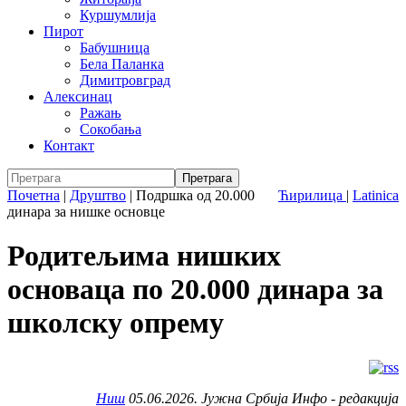
Куршумлија
Пирот
Бабушница
Бела Паланка
Димитровград
Алексинац
Ражањ
Сокобања
Контакт
Почетна
|
Друштво
|
Подршка од 20.000
Ћирилица
|
Latinica
динара за нишке основце
Родитељима нишких
основаца по 20.000 динара за
школску опрему
Ниш
05.06.2026. Јужна Србија Инфо - редакција