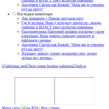
грађани и ВЛАСТ пред испитом поверења
Академик Светислав Божић: "Ниш ми је отворио
пут ка свету“
Последњи коментари
Дан примирја у Првом светском рату
Где је истина: Ниш у огледалу протеста - млади,
грађани и ВЛАСТ пред испитом поверења
Градоначелник Павловић најавио изградњу гасне
електране: Ниш добија стабилну енергију и
јефтиније грејање
Академик Светислав Божић: "Ниш ми је отворио
пут ка свету“
Успешну зимску сезону испратио снег, почео
летњи ред летења -
Мапа сајта
|
RSS
|
Врх стране