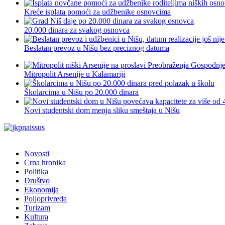
Kreće isplata pomoći za udžbenike osnovcima
20.000 dinara za svakog osnovca
Beslatan prevoz u Nišu bez preciznog datuma
Mitropolit Arsenije u Kalamariji
Školarcima u Nišu po 20.000 dinara
Novi studentski dom menja sliku smeštaja u Nišu
Novosti
Crna hronika
Politika
Društvo
Ekonomija
Poljoprivreda
Turizam
Kultura