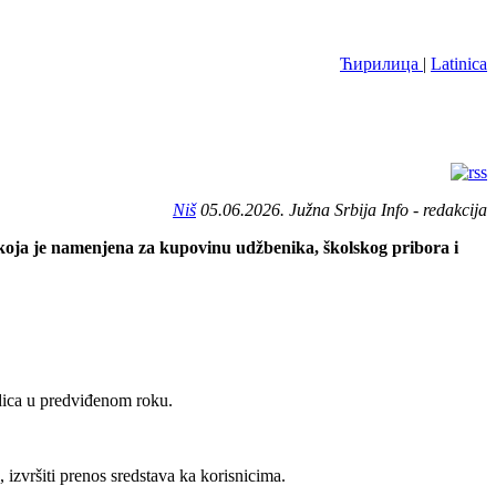
Ћирилица
|
Latinica
Niš
05.06.2026. Južna Srbija Info - redakcija
 koja je namenjena za kupovinu udžbenika, školskog pribora i
odica u predviđenom roku.
izvršiti prenos sredstava ka korisnicima.