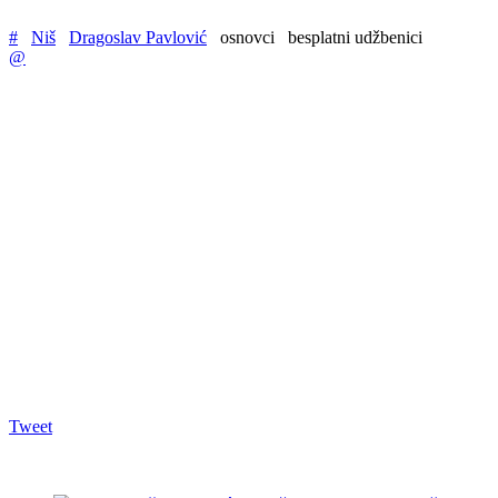
#
Niš
Dragoslav Pavlović
osnovci
besplatni udžbenici
@
Tweet