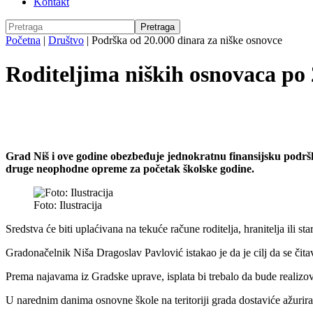
Kontakt
Početna
|
Društvo
|
Podrška od 20.000 dinara za niške osnovce
Roditeljima niških osnovaca po
Grad Niš i ove godine obezbeđuje jednokratnu finansijsku podršk
druge neophodne opreme za početak školske godine.
Foto: Ilustracija
Sredstva će biti uplaćivana na tekuće račune roditelja, hranitelja ili sta
Gradonačelnik Niša Dragoslav Pavlović istakao je da je cilj da se čit
Prema najavama iz Gradske uprave, isplata bi trebalo da bude realizo
U narednim danima osnovne škole na teritoriji grada dostaviće ažurira