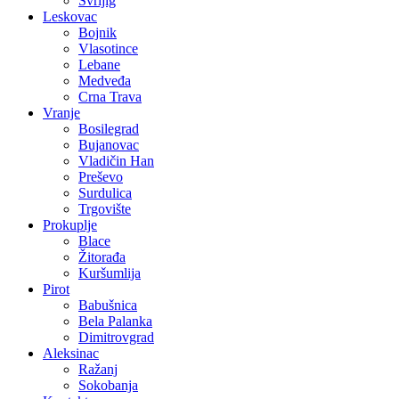
Svrljig
Leskovac
Bojnik
Vlasotince
Lebane
Medveđa
Crna Trava
Vranje
Bosilegrad
Bujanovac
Vladičin Han
Preševo
Surdulica
Trgovište
Prokuplje
Blace
Žitorađa
Kuršumlija
Pirot
Babušnica
Bela Palanka
Dimitrovgrad
Aleksinac
Ražanj
Sokobanja