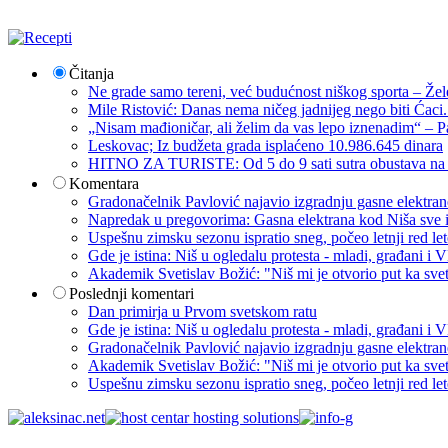
Čitanja
Ne grade samo tereni, već budućnost niškog sporta – Žel
Mile Ristović: Danas nema ničeg jadnijeg nego biti Ćaci
„Nisam mađioničar, ali želim da vas lepo iznenadim“ – Pa
Leskovac; Iz budžeta grada isplaćeno 10.986.645 dinara
HITNO ZA TURISTE: Od 5 do 9 sati sutra obustava na p
Komentara
Gradonačelnik Pavlović najavio izgradnju gasne elektrane: 
Napredak u pregovorima: Gasna elektrana kod Niša sve i
Uspešnu zimsku sezonu ispratio sneg, počeo letnji red let
Gde je istina: Niš u ogledalu protesta - mladi, građani 
Akademik Svetislav Božić: "Niš mi je otvorio put ka sve
Poslednji komentari
Dan primirja u Prvom svetskom ratu
Gde je istina: Niš u ogledalu protesta - mladi, građani 
Gradonačelnik Pavlović najavio izgradnju gasne elektrane: 
Akademik Svetislav Božić: "Niš mi je otvorio put ka sve
Uspešnu zimsku sezonu ispratio sneg, počeo letnji red let