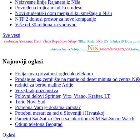
Neizvesne linije Rajanera iz Niša
Povređena trojica mladića u udesu
Novi studentski dom menja sliku smeštaja u Nišu
NTP 2 donosi prostor za nove kompanije
Više od 30 miliona za vodovod
Sve vesti
saobraćaj
Aleksinac
Pirot
Vlada Republike Srbije
SNS
Niška Banja
DS
Tržnica JP
Dom zdra
Niš
saobraćajna nezgoda
ubistvo
Južna Srbija Info
fotogr
Najnoviji oglasi
Folija,cuva privatnost ogledalo efektom
Prodaje se gg zemljište na manje od deset minuta od centra Niš
radnici za berbu maline Arilje
Veze,brak,poznanstva
Polovni delovi Sprinter, Vito, Viano, Krafter, LT
Torte Novi Sad
Potrebna Vam je dodatna zarada?
Potrebni mesari za rad u Sloveniji i Hrvatskoj
Pametni Sat-Sat za Decu sa lokacijom-SIM Sat-Smart Watch
Otkup telefona Beograd
Oglasi