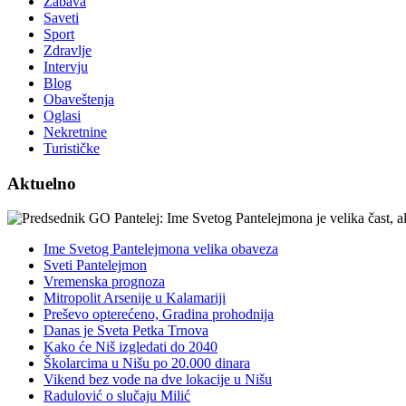
Zabava
Saveti
Sport
Zdravlje
Intervju
Blog
Obaveštenja
Oglasi
Nekretnine
Turističke
Aktuelno
Ime Svetog Pantelejmona velika obaveza
Sveti Pantelejmon
Vremenska prognoza
Mitropolit Arsenije u Kalamariji
Preševo opterećeno, Gradina prohodnija
Danas je Sveta Petka Trnova
Kako će Niš izgledati do 2040
Školarcima u Nišu po 20.000 dinara
Vikend bez vode na dve lokacije u Nišu
Radulović o slučaju Milić