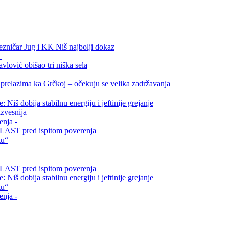
ezničar Jug i KK Niš najbolji dokaz
.
vlović obišao tri niška sela
relazima ka Grčkoj – očekuju se velika zadržavanja
Niš dobija stabilnu energiju i jeftinije grejanje
zvesnija
enja -
i VLAST pred ispitom poverenja
tu“
i VLAST pred ispitom poverenja
Niš dobija stabilnu energiju i jeftinije grejanje
tu“
enja -