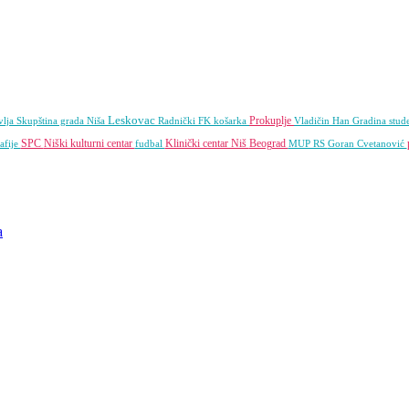
Leskovac
Prokuplje
vlja
Skupština grada Niša
Radnički FK
košarka
Vladičin Han
Gradina
stud
SPC
Niški kulturni centar
Klinički centar Niš
Beograd
afije
fudbal
MUP RS
Goran Cvetanović
a