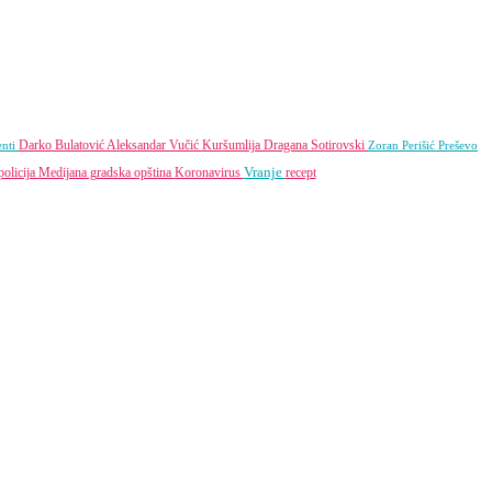
Darko Bulatović
Aleksandar Vučić
Kuršumlija
Dragana Sotirovski
enti
Zoran Perišić
Preševo
Vranje
policija
Medijana gradska opština
Koronavirus
recept