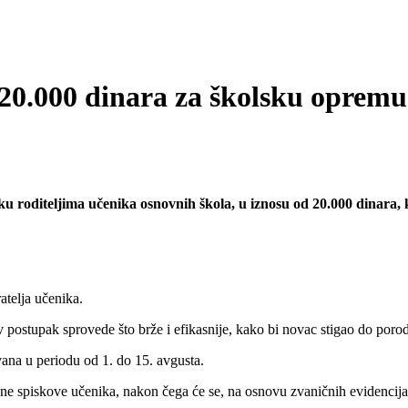
 20.000 dinara za školsku opremu
u roditeljima učenika osnovnih škola, u iznosu od 20.000 dinara,
ratelja učenika.
av postupak sprovede što brže i efikasnije, kako bi novac stigao do por
vana u periodu od 1. do 15. avgusta.
ne spiskove učenika, nakon čega će se, na osnovu zvaničnih evidencija, 