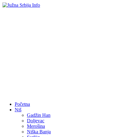
Početna
Niš
Gadžin Han
Doljevac
Merošina
Niška Banja