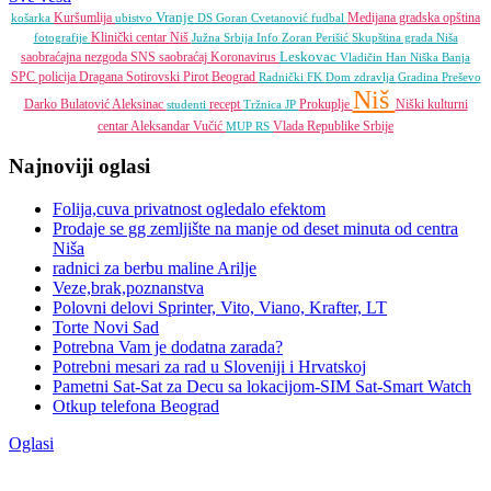
Vranje
Kuršumlija
Medijana gradska opština
košarka
ubistvo
DS
Goran Cvetanović
fudbal
Klinički centar Niš
fotografije
Južna Srbija Info
Zoran Perišić
Skupština grada Niša
Leskovac
saobraćajna nezgoda
SNS
saobraćaj
Koronavirus
Vladičin Han
Niška Banja
SPC
policija
Dragana Sotirovski
Pirot
Beograd
Radnički FK
Dom zdravlja
Gradina
Preševo
Niš
Darko Bulatović
Aleksinac
recept
Prokuplje
Niški kulturni
studenti
Tržnica JP
centar
Aleksandar Vučić
Vlada Republike Srbije
MUP RS
Najnoviji oglasi
Folija,cuva privatnost ogledalo efektom
Prodaje se gg zemljište na manje od deset minuta od centra
Niša
radnici za berbu maline Arilje
Veze,brak,poznanstva
Polovni delovi Sprinter, Vito, Viano, Krafter, LT
Torte Novi Sad
Potrebna Vam je dodatna zarada?
Potrebni mesari za rad u Sloveniji i Hrvatskoj
Pametni Sat-Sat za Decu sa lokacijom-SIM Sat-Smart Watch
Otkup telefona Beograd
Oglasi