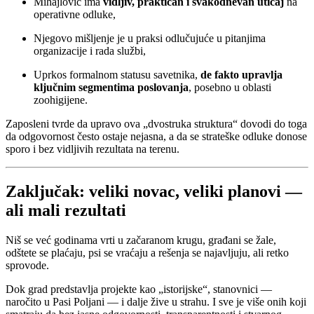
Mihajlović ima
vidljiv, praktičan i svakodnevan uticaj
na
operativne odluke,
Njegovo mišljenje je u praksi odlučujuće u pitanjima
organizacije i rada službi,
Uprkos formalnom statusu savetnika,
de fakto upravlja
ključnim segmentima poslovanja
, posebno u oblasti
zoohigijene.
Zaposleni tvrde da upravo ova „dvostruka struktura“ dovodi do toga
da odgovornost često ostaje nejasna, a da se strateške odluke donose
sporo i bez vidljivih rezultata na terenu.
Zaključak: veliki novac, veliki planovi —
ali mali rezultati
Niš se već godinama vrti u začaranom krugu, građani se žale,
odštete se plaćaju, psi se vraćaju a rešenja se najavljuju, ali retko
sprovode.
Dok grad predstavlja projekte kao „istorijske“, stanovnici —
naročito u Pasi Poljani — i dalje žive u strahu. I sve je više onih koji