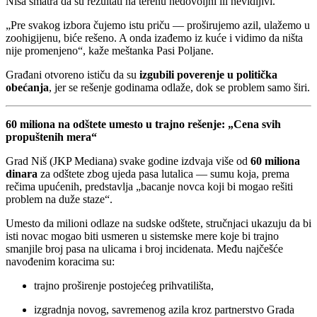
Niša smatra da su rezultati na terenu nedovoljni ili nevidljivi.
„Pre svakog izbora čujemo istu priču — proširujemo azil, ulažemo u
zoohigijenu, biće rešeno. A onda izađemo iz kuće i vidimo da ništa
nije promenjeno“, kaže meštanka Pasi Poljane.
Građani otvoreno ističu da su
izgubili poverenje u politička
obećanja
, jer se rešenje godinama odlaže, dok se problem samo širi.
60 miliona na odštete umesto u trajno rešenje: „Cena svih
propuštenih mera“
Grad Niš (JKP Mediana) svake godine izdvaja više od
60 miliona
dinara
za odštete zbog ujeda pasa lutalica — sumu koja, prema
rečima upućenih, predstavlja „bacanje novca koji bi mogao rešiti
problem na duže staze“.
Umesto da milioni odlaze na sudske odštete, stručnjaci ukazuju da bi
isti novac mogao biti usmeren u sistemske mere koje bi trajno
smanjile broj pasa na ulicama i broj incidenata. Među najčešće
navođenim koracima su:
trajno proširenje postojećeg prihvatilišta,
izgradnja novog, savremenog azila kroz partnerstvo Grada