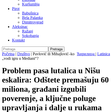
Kuršumlija
Pirot
Babušnica
Bela Palanka
Dimitrovgrad
Aleksinac
Ražanj
Sokobanja
Kontakt
Početna
|
Društvo
|
Pavlović ili Mihajlović–ko
Ћирилица
|
Latinica
„vodi igru u Mediani“?
Problem pasa lutalica u Nišu
eskalira: Odštete premašuju 60
miliona, građani izgubili
poverenje, a ključne poluge
upravljanja i dalje u rukama