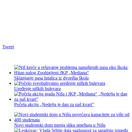
Tweet
Sklanjanje pasa lutalica iz dvorišta škola
Uređenje niških bulevara
Počela akcija „Nedelja je dan za naš kvart”
Novi studentski dom menja sliku smeštaja u Nišu