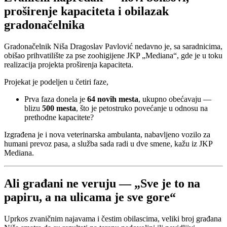
proširenje kapaciteta i obilazak
gradonačelnika
Gradonačelnik Niša Dragoslav Pavlović nedavno je, sa saradnicima,
obišao prihvatilište za pse zoohigijene JKP „Mediana“, gde je u toku
realizacija projekta proširenja kapaciteta.
Projekat je podeljen u četiri faze,
Prva faza donela je
64 novih mesta
, ukupno obećavaju —
blizu
500 mesta
, što je petostruko povećanje u odnosu na
prethodne kapacitete?
Izgrađena je i nova veterinarska ambulanta, nabavljeno vozilo za
humani prevoz pasa, a služba sada radi u dve smene, kažu iz JKP
Mediana.
Ali građani ne veruju — „Sve je to na
papiru, a na ulicama je sve gore“
Uprkos zvaničnim najavama i čestim obilascima, veliki broj građana