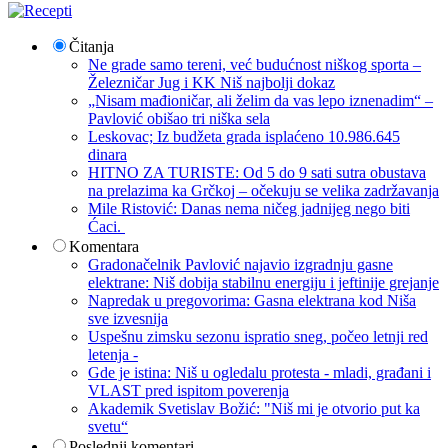
Čitanja
Ne grade samo tereni, već budućnost niškog sporta –
Železničar Jug i KK Niš najbolji dokaz
„Nisam mađioničar, ali želim da vas lepo iznenadim“ –
Pavlović obišao tri niška sela
Leskovac; Iz budžeta grada isplaćeno 10.986.645
dinara
HITNO ZA TURISTE: Od 5 do 9 sati sutra obustava
na prelazima ka Grčkoj – očekuju se velika zadržavanja
Mile Ristović: Danas nema ničeg jadnijeg nego biti
Ćaci.
Komentara
Gradonačelnik Pavlović najavio izgradnju gasne
elektrane: Niš dobija stabilnu energiju i jeftinije grejanje
Napredak u pregovorima: Gasna elektrana kod Niša
sve izvesnija
Uspešnu zimsku sezonu ispratio sneg, počeo letnji red
letenja -
Gde je istina: Niš u ogledalu protesta - mladi, građani i
VLAST pred ispitom poverenja
Akademik Svetislav Božić: "Niš mi je otvorio put ka
svetu“
Poslednji komentari