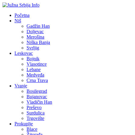
Početna
Niš
Gadžin Han
Doljevac
Merošina
Niška Banja
Svrljig
Leskovac
Bojnik
Vlasotince
Lebane
Medveđa
Crna Trava
Vranje
Bosilegrad
Bujanovac
Vladičin Han
Preševo
Surdulica
Trgovište
Prokuplje
Blace
Žitorađa