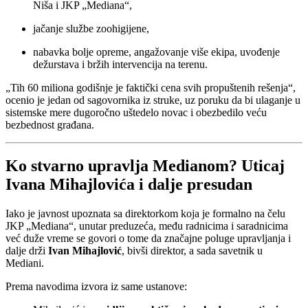
Niša i JKP „Mediana“,
jačanje službe zoohigijene,
nabavka bolje opreme, angažovanje više ekipa, uvođenje
dežurstava i bržih intervencija na terenu.
„Tih 60 miliona godišnje je faktički cena svih propuštenih rešenja“,
ocenio je jedan od sagovornika iz struke, uz poruku da bi ulaganje u
sistemske mere dugoročno uštedelo novac i obezbedilo veću
bezbednost građana.
Ko stvarno upravlja Medianom? Uticaj
Ivana Mihajlovića i dalje presudan
Iako je javnost upoznata sa direktorkom koja je formalno na čelu
JKP „Mediana“, unutar preduzeća, među radnicima i saradnicima
već duže vreme se govori o tome da značajne poluge upravljanja i
dalje drži
Ivan Mihajlović
, bivši direktor, a sada savetnik u
Mediani.
Prema navodima izvora iz same ustanove: