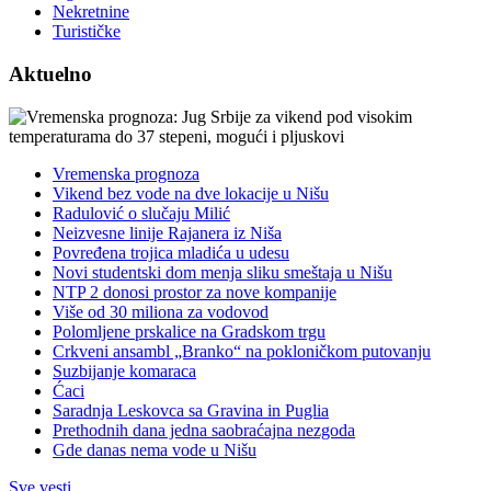
Nekretnine
Turističke
Aktuelno
Vremenska prognoza
Vikend bez vode na dve lokacije u Nišu
Radulović o slučaju Milić
Neizvesne linije Rajanera iz Niša
Povređena trojica mladića u udesu
Novi studentski dom menja sliku smeštaja u Nišu
NTP 2 donosi prostor za nove kompanije
Više od 30 miliona za vodovod
Polomljene prskalice na Gradskom trgu
Crkveni ansambl „Branko“ na pokloničkom putovanju
Suzbijanje komaraca
Ćaci
Saradnja Leskovca sa Gravina in Puglia
Prethodnih dana jedna saobraćajna nezgoda
Gde danas nema vode u Nišu
Sve vesti