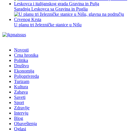
Saradnja Leskovca sa Gravina in Puglia
U planu tri železničke stanice u Nišu
Novosti
Crna hronika
Politika
Društvo
Ekonomija
Poljoprivreda
Turizam
Kultura
Zabava
Saveti
Sport
Zdravlje
Intervju
Blog
Obaveštenja
Oglasi