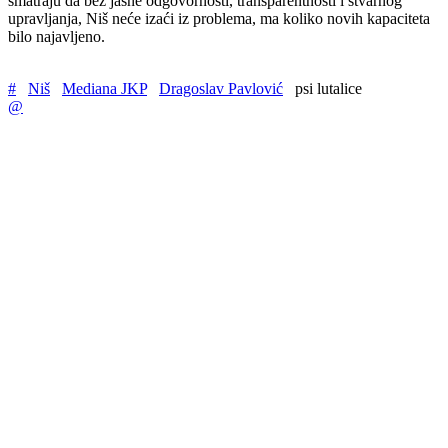
smatraju da bez jasne odgovornosti, transparentnosti i stvarnog
upravljanja, Niš neće izaći iz problema, ma koliko novih kapaciteta
bilo najavljeno.
#
Niš
Mediana JKP
Dragoslav Pavlović
psi lutalice
@