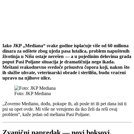
Iako JKP „Mediana“ svake godine isplaćuje više od 60 miliona
dinara za odštete zbog ujeda pasa lutalica, problem napuštenih
životinja u Nišu ostaje nerešen — a u pojedinim delovima grada
poput Pasi Poljane situacija je dramatičnija nego ikada.
Meštani svakodnevno svedoče prisustvu čopora koji, nakon što
ih službe uhvate, veterinarski obrade i sterilišu, budu vraćeni
upravo na njihove ulice.
Foto: JKP Mediana
„Zovemo Medianu, dođu, pokupe ih, ali posle tri ili pet dana isti ti
psi su opet ovde. Mi više ne verujemo da iko želi da reši ovaj
problem“, kaže jedan od meštana Pasi Poljane.
Zvanični napredak — novi boksovi,