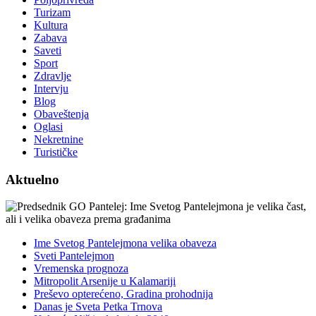
Turizam
Kultura
Zabava
Saveti
Sport
Zdravlje
Intervju
Blog
Obaveštenja
Oglasi
Nekretnine
Turističke
Aktuelno
Ime Svetog Pantelejmona velika obaveza
Sveti Pantelejmon
Vremenska prognoza
Mitropolit Arsenije u Kalamariji
Preševo opterećeno, Gradina prohodnija
Danas je Sveta Petka Trnova