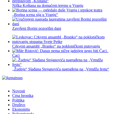
Niška Koštana na domaćem terenu u Vranju
„Borina scena sija u Vranju“
Završeni Borini pozorišni dani
Crkveni ansambl „Branko“ na pokloničkom putovanju
Ćaci
„Žudnja“ Slađana Stojanovića nagrađena na „Vrmdža festu“
Novosti
Crna hronika
Politika
Društvo
Ekonomija
Poljoprivreda