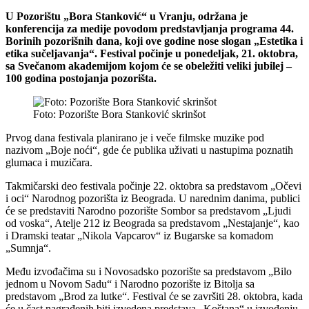
U Pozorištu „Bora Stanković“ u Vranju, održana je
konferencija za medije povodom predstavljanja programa 44.
Borinih pozorišnih dana, koji ove godine nose slogan „Estetika i
etika sučeljavanja“. Festival počinje u ponedeljak, 21. oktobra,
sa Svečanom akademijom kojom će se obeležiti veliki jubilej –
100 godina postojanja pozorišta.
Foto: Pozorište Bora Stanković skrinšot
Prvog dana festivala planirano je i veče filmske muzike pod
nazivom „Boje noći“, gde će publika uživati u nastupima poznatih
glumaca i muzičara.
Takmičarski deo festivala počinje 22. oktobra sa predstavom „Očevi
i oci“ Narodnog pozorišta iz Beograda. U narednim danima, publici
će se predstaviti Narodno pozorište Sombor sa predstavom „Ljudi
od voska“, Atelje 212 iz Beograda sa predstavom „Nestajanje“, kao
i Dramski teatar „Nikola Vapcarov“ iz Bugarske sa komadom
„Sumnja“.
Među izvođačima su i Novosadsko pozorište sa predstavom „Bilo
jednom u Novom Sadu“ i Narodno pozorište iz Bitolja sa
predstavom „Brod za lutke“. Festival će se završiti 28. oktobra, kada
će u čast nagrađenih biti izvedena predstava „Koštana“ u izvođenju