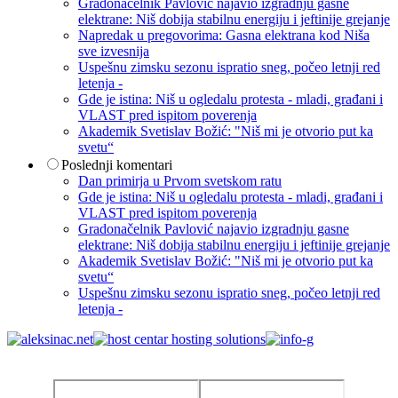
Gradonačelnik Pavlović najavio izgradnju gasne
elektrane: Niš dobija stabilnu energiju i jeftinije grejanje
Napredak u pregovorima: Gasna elektrana kod Niša
sve izvesnija
Uspešnu zimsku sezonu ispratio sneg, počeo letnji red
letenja -
Gde je istina: Niš u ogledalu protesta - mladi, građani i
VLAST pred ispitom poverenja
Akademik Svetislav Božić: "Niš mi je otvorio put ka
svetu“
Poslednji komentari
Dan primirja u Prvom svetskom ratu
Gde je istina: Niš u ogledalu protesta - mladi, građani i
VLAST pred ispitom poverenja
Gradonačelnik Pavlović najavio izgradnju gasne
elektrane: Niš dobija stabilnu energiju i jeftinije grejanje
Akademik Svetislav Božić: "Niš mi je otvorio put ka
svetu“
Uspešnu zimsku sezonu ispratio sneg, počeo letnji red
letenja -