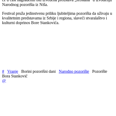
Narodnog pozorišta iz Niša.
Festival pruža jedinstvenu priliku ljubiteljima pozorišta da uživaju u
kvalitetnim predstavama iz Srbije i regiona, slaveći stvaralaštvo i
kulturni doprinos Bore Stankovića.
#
Vranje
Borini pozorišni dani
Narodno pozorište
Pozorište
Bora Stanković
@