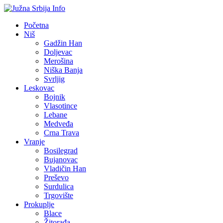
Početna
Niš
Gadžin Han
Doljevac
Merošina
Niška Banja
Svrljig
Leskovac
Bojnik
Vlasotince
Lebane
Medveđa
Crna Trava
Vranje
Bosilegrad
Bujanovac
Vladičin Han
Preševo
Surdulica
Trgovište
Prokuplje
Blace
Žitorađa