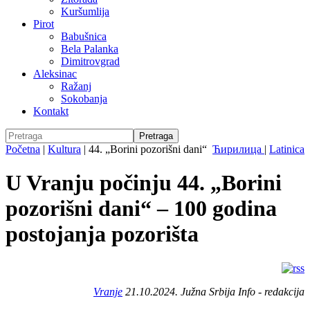
Kuršumlija
Pirot
Babušnica
Bela Palanka
Dimitrovgrad
Aleksinac
Ražanj
Sokobanja
Kontakt
Početna
|
Kultura
|
44. „Borini pozorišni dani“
Ћирилица
|
Latinica
U Vranju počinju 44. „Borini
pozorišni dani“ – 100 godina
postojanja pozorišta
Vranje
21.10.2024. Južna Srbija Info - redakcija