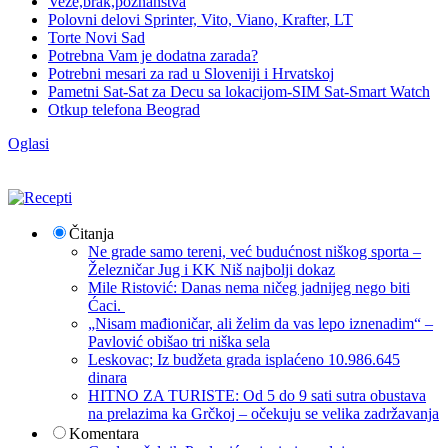
Veze,brak,poznanstva
Polovni delovi Sprinter, Vito, Viano, Krafter, LT
Torte Novi Sad
Potrebna Vam je dodatna zarada?
Potrebni mesari za rad u Sloveniji i Hrvatskoj
Pametni Sat-Sat za Decu sa lokacijom-SIM Sat-Smart Watch
Otkup telefona Beograd
Oglasi
Čitanja
Ne grade samo tereni, već budućnost niškog sporta –
Železničar Jug i KK Niš najbolji dokaz
Mile Ristović: Danas nema ničeg jadnijeg nego biti
Ćaci.
„Nisam mađioničar, ali želim da vas lepo iznenadim“ –
Pavlović obišao tri niška sela
Leskovac; Iz budžeta grada isplaćeno 10.986.645
dinara
HITNO ZA TURISTE: Od 5 do 9 sati sutra obustava
na prelazima ka Grčkoj – očekuju se velika zadržavanja
Komentara