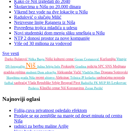
Kako će Niš izgledati do 2040
Školarcima u Nišu po 20.000 dinara
Vikend bez vode na dve lokacije u Nišu
Radulović o slučaju Milić
Neizvesne linije Rajanera iz Niša
Povređena trojica mladića u udesu
Novi studentski dom menja sliku smeštaja u Nišu
NTP 2 donosi prostor za nove kompanije
Više od 30 miliona za vodovod
Sve vesti
Vranje
Darko Bulatović
Niški kulturni centar
Kuršumlija
Niška Banja
Goran Cvetanović
Niš
Prokuplje
policija
SPC
SNS
Medijana
DS
fotografije
Južna Srbija Info
Gradina
gradska opština
Aleksandar Vučić
Dragana Sotirovski
studenti
Dom zdravlja
Vladičin Han
recept
Aleksinac
saobraćajna nezgoda
Skupština grada Niša
ubistvo
Tržnica JP
košarka
Leskovac
saobraćaj
Vlada Republike Srbije
Beograd
Pirot
fudbal
Radnički FK
MUP RS
Klinički centar Niš
Koronavirus
Preševo
Zoran Perišić
Najnoviji oglasi
Folija,cuva privatnost ogledalo efektom
Prodaje se gg zemljište na manje od deset minuta od centra
Niša
radnici za berbu maline Arilje