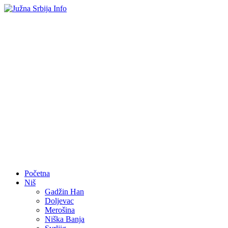
Početna
Niš
Gadžin Han
Doljevac
Merošina
Niška Banja