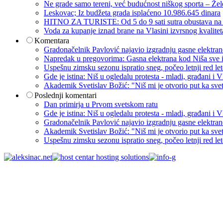
Ne grade samo tereni, već budućnost niškog sporta – Žel
Leskovac; Iz budžeta grada isplaćeno 10.986.645 dinara
HITNO ZA TURISTE: Od 5 do 9 sati sutra obustava na p
Voda za kupanje iznad brane na Vlasini izvrsnog kvalite
Komentara
Gradonačelnik Pavlović najavio izgradnju gasne elektrane: 
Napredak u pregovorima: Gasna elektrana kod Niša sve i
Uspešnu zimsku sezonu ispratio sneg, počeo letnji red let
Gde je istina: Niš u ogledalu protesta - mladi, građani 
Akademik Svetislav Božić: "Niš mi je otvorio put ka sve
Poslednji komentari
Dan primirja u Prvom svetskom ratu
Gde je istina: Niš u ogledalu protesta - mladi, građani 
Gradonačelnik Pavlović najavio izgradnju gasne elektrane: 
Akademik Svetislav Božić: "Niš mi je otvorio put ka sve
Uspešnu zimsku sezonu ispratio sneg, počeo letnji red let