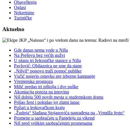
Obaveštenja
Oglasi
Nekretnine
Turističke
Aktuelno
Gde danas nema vode u Nišu
Na Preševu bez većih gužvi
U planu tri železničke stanice u Nišu
Pavlović: Obilaznica ne sme da stane
„Nišvil“ ponovo traži pomoć publike
Vučić najavio ostavku pre izborne kampanje
Vremenska prognoza
Milić predao tri pištolja i dve puške
Akontacija poreza na imovinu
Niš dobija 500 novih mesta u studentskom domu
Prišao ženi i pokidao joj zlatni lanac
Požari u leskovačkom kraju
„Žudnja“ Slađana Stojanovića nagrađena na „Vrmdža festu“
Promene u saobraćaju u Panteleju za vikend
Niš pred velikim saobraćajnim promenama