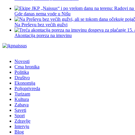
Gde danas nema vode u Nišu
Na Preševu bez većih gužvi
Akontacija poreza na imovinu
Novosti
Crna hronika
Politika
Društvo
Ekonomija
Poljoprivreda
Turizam
Kultura
Zabava
Saveti
Sport
Zdravlje
Intervju
Blog