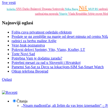
Sve vesti
Niš
SNS
Darko Bulatović
Dragana Sotirovski
saobrać
košarka
Niška Banja
MUP RS
Vranje
saobraćajna nezgoda
Vlada Republike Srbije
recept
Medi
Najnoviji oglasi
Folija,cuva privatnost ogledalo efektom
Prodaje se gg zemljište na manje od deset minuta od centra Niš
radnici za berbu maline Arilje
Veze,brak,poznanstva
Polovni delovi Sprinter, Vito, Viano, Krafter, LT
Torte Novi Sad
Potrebna Vam je dodatna zarada?
Potrebni mesari za rad u Sloveniji i Hrvatskoj
Pametni Sat-Sat za Decu sa lokacijom-SIM Sat-Smart Watch
Otkup telefona Beograd
Oglasi
Čitanja
„Nisam mađioničar, ali želim da vas lepo iznenadim“ – Pa