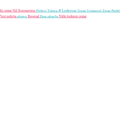
Leskovac
čki centar Niš
Koronavirus
Preševo
Tržnica JP
Goran Cvetanović
Zoran Perišić
Pirot
policija
Beograd
Niški kulturni centar
ubistvo
Dom zdravlja