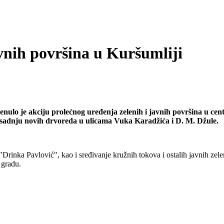
avnih površina u Kuršumliji
lo je akciju prolećnog uređenja zelenih i javnih površina u cen
na sadnju novih drvoreda u ulicama Vuka Karadžića i D. M. Džule.
"Drinka Pavlović", kao i sređivanje kružnih tokova i ostalih javnih ze
u gradu.