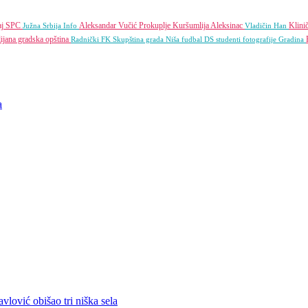
aj
SPC
Aleksandar Vučić
Prokuplje
Kuršumlija
Aleksinac
Klini
Južna Srbija Info
Vladičin Han
jana gradska opština
Radnički FK
Skupština grada Niša
fudbal
DS
studenti
fotografije
Gradina
a
vlović obišao tri niška sela