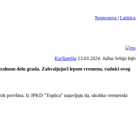
Ћирилица
|
Latinica
Kuršumlija
13.03.2024. Južna Srbija Info
tralnom delu grada. Zahvaljujući lepom vremenu, radnici ovog
lenih površina. Iz JPKD "Toplica" najavljuju da, ukoliko vremenski