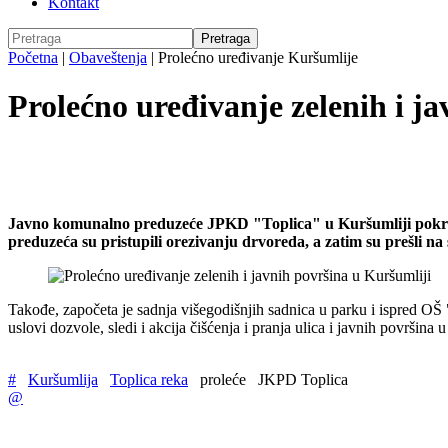
Kontakt
Početna
|
Obaveštenja
|
Prolećno uređivanje Kuršumlije
Prolećno uređivanje zelenih i j
Javno komunalno preduzeće JPKD "Toplica" u Kuršumliji pokrenu
preduzeća su pristupili orezivanju drvoreda, a zatim su prešli 
Takođe, započeta je sadnja višegodišnjih sadnica u parku i ispred OŠ 
uslovi dozvole, sledi i akcija čišćenja i pranja ulica i javnih površina 
#
Kuršumlija
Toplica reka
proleće
JKPD Toplica
@