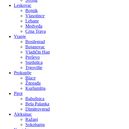
Svrljig
Leskovac
Bojnik
Vlasotince
Lebane
Medveđa
Crna Trava
Vranje
Bosilegrad
Bujanovac
Vladičin Han
Preševo
Surdulica
Trgovište
Prokuplje
Blace
Žitorađa
Kuršumlija
Pirot
Babušnica
Bela Palanka
Dimitrovgrad
Aleksinac
Ražanj
Sokobanja