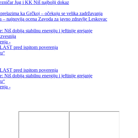
ezničar Jug i KK Niš najbolji dokaz
relazima ka Grčkoj – očekuju se velika zadržavanja
ta – najnovija ocena Zavoda za javno zdravlje Leskovac
Niš dobija stabilnu energiju i jeftinije grejanje
zvesnija
enja -
i VLAST pred ispitom poverenja
tu“
i VLAST pred ispitom poverenja
Niš dobija stabilnu energiju i jeftinije grejanje
tu“
enja -