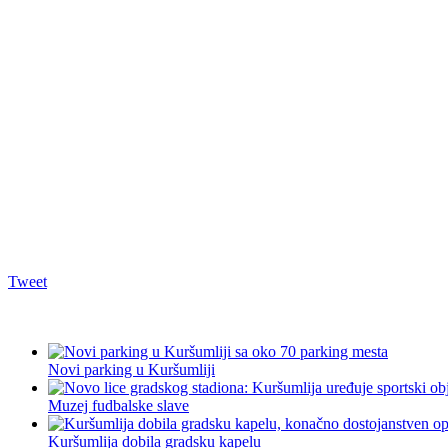
Tweet
Novi parking u Kuršumliji
Muzej fudbalske slave
Kuršumlija dobila gradsku kapelu