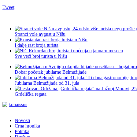
Tweet
Stranci vole avgust u Nišu
I dalje rast broja turista
Sve veći broj turista u Nišu
Dobar početak jubilarne Belmužijade
Jubilarna Belmužijada od 31. jula
Grdelička regata
Novosti
Crna hronika
Politika
Društvo