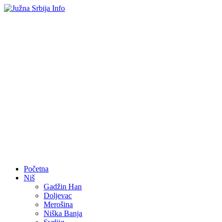
Početna
Niš
Gadžin Han
Doljevac
Merošina
Niška Banja