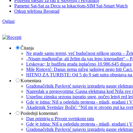
Potrebni mesari za rad u Sloveniji i Hrvatskoj
Pametni Sat-Sat za Decu sa lokacijom-SIM Sat-Smart Watch
Otkup telefona Beograd
Oglasi
Čitanja
Ne grade samo tereni, već budućnost niškog sporta – Žel
„Nisam mađioničar, ali želim da vas lepo iznenadim“ – Pa
Leskovac; Iz budžeta grada isplaćeno 10.986.645 dinara
Mile Ristović: Danas nema ničeg jadnijeg nego biti Ćaci
HITNO ZA TURISTE: Od 5 do 9 sati sutra obustava na p
Komentara
Gradonačelnik Pavlović najavio izgradnju gasne elektrane: 
Napredak u pregovorima: Gasna elektrana kod Niša sve i
Uspešnu zimsku sezonu ispratio sneg, počeo letnji red let
Gde je istina: Niš u ogledalu protesta - mladi, građani 
Akademik Svetislav Božić: "Niš mi je otvorio put ka sve
Poslednji komentari
Dan primirja u Prvom svetskom ratu
Gde je istina: Niš u ogledalu protesta - mladi, građani 
Gradonačelnik Pavlović najavio izgradnju gasne elektrane: 