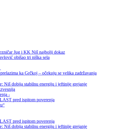
ezničar Jug i KK Niš najbolji dokaz
vlović obišao tri niška sela
.
relazima ka Grčkoj – očekuju se velika zadržavanja
Niš dobija stabilnu energiju i jeftinije grejanje
zvesnija
enja -
i VLAST pred ispitom poverenja
tu“
i VLAST pred ispitom poverenja
Niš dobija stabilnu energiju i jeftinije grejanje