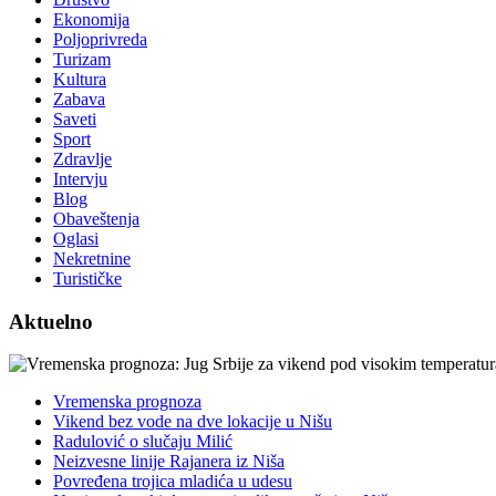
Ekonomija
Poljoprivreda
Turizam
Kultura
Zabava
Saveti
Sport
Zdravlje
Intervju
Blog
Obaveštenja
Oglasi
Nekretnine
Turističke
Aktuelno
Vremenska prognoza
Vikend bez vode na dve lokacije u Nišu
Radulović o slučaju Milić
Neizvesne linije Rajanera iz Niša
Povređena trojica mladića u udesu