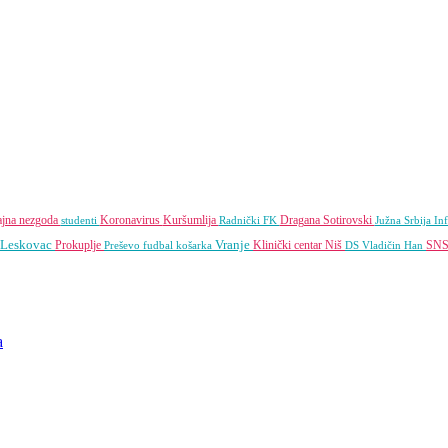
ajna nezgoda
Koronavirus
Kuršumlija
Dragana Sotirovski
studenti
Radnički FK
Južna Srbija In
Leskovac
Vranje
Prokuplje
Klinički centar Niš
SN
Preševo
fudbal
košarka
DS
Vladičin Han
a