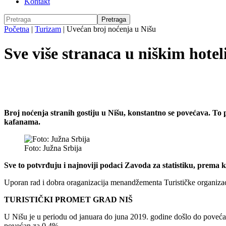
Kontakt
Početna
|
Turizam
|
Uvećan broj noćenja u Nišu
Sve više stranaca u niškim hote
Broj noćenja stranih gostiju u Nišu, konstantno se povećava. To
kafanama.
Foto: Južna Srbija
Sve to potvrđuju i najnoviji podaci Zavoda za statistiku, prema k
Uporan rad i dobra oraganizacija menandžementa Turističke organizacij
TURISTIČKI PROMET GRAD NIŠ
U Nišu je u periodu od januara do juna 2019. godine došlo do povećan
povećan za 0,4%.