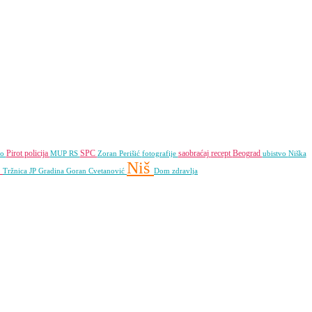
Pirot
policija
SPC
saobraćaj
recept
Beograd
fo
MUP RS
Zoran Perišić
fotografije
ubistvo
Niška
Niš
S
Tržnica JP
Gradina
Goran Cvetanović
Dom zdravlja