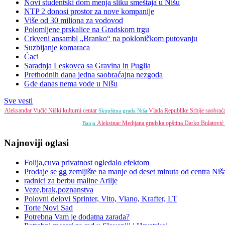
Novi studentski dom menja sliku smeštaja u Nišu
NTP 2 donosi prostor za nove kompanije
Više od 30 miliona za vodovod
Polomljene prskalice na Gradskom trgu
Crkveni ansambl „Branko“ na pokloničkom putovanju
Suzbijanje komaraca
Ćaci
Saradnja Leskovca sa Gravina in Puglia
Prethodnih dana jedna saobraćajna nezgoda
Gde danas nema vode u Nišu
Sve vesti
Aleksandar Vučić
Niški kulturni centar
Vlada Republike Srbije
saobrać
Skupština grada Niša
Aleksinac
Medijana gradska opština
Darko Bulatović
Banja
Najnoviji oglasi
Folija,cuva privatnost ogledalo efektom
Prodaje se gg zemljište na manje od deset minuta od centra Niš
radnici za berbu maline Arilje
Veze,brak,poznanstva
Polovni delovi Sprinter, Vito, Viano, Krafter, LT
Torte Novi Sad
Potrebna Vam je dodatna zarada?