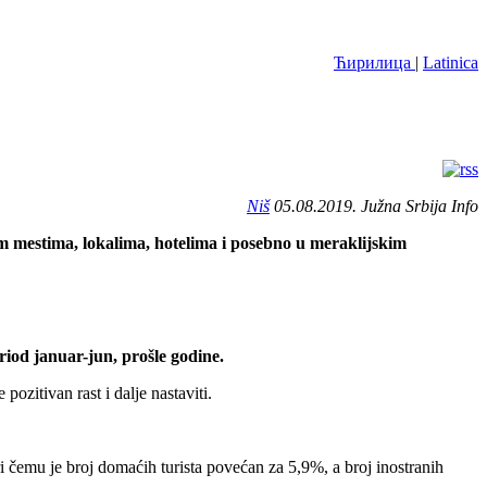
Ћирилица
|
Latinica
Niš
05.08.2019. Južna Srbija Info
im mestima, lokalima, hotelima i posebno u meraklijskim
riod januar-jun, prošle godine.
zitivan rast i dalje nastaviti.
 čemu je broj domaćih turista povećan za 5,9%, a broj inostranih