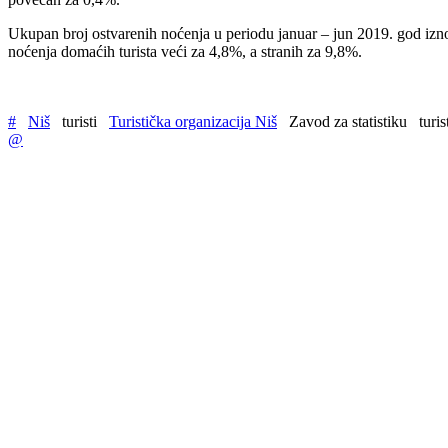
Ukupan broj ostvarenih noćenja u periodu januar – jun 2019. god iznos
noćenja domaćih turista veći za 4,8%, a stranih za 9,8%.
#
Niš
turisti
Turistička organizacija Niš
Zavod za statistiku
turi
@