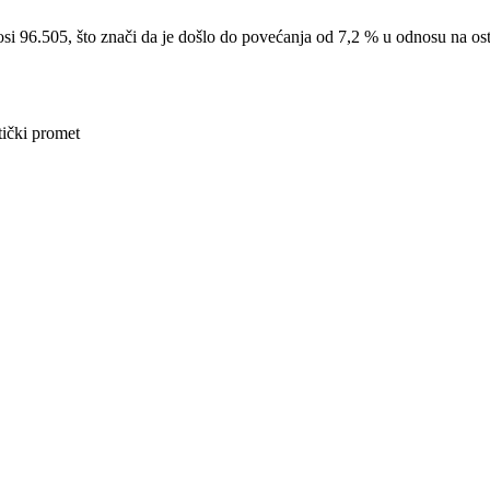
i 96.505, što znači da je došlo do povećanja od 7,2 % u odnosu na ostva
stički promet