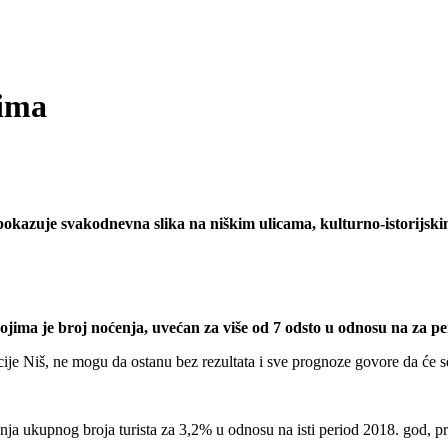
lima
 pokazuje svakodnevna slika na niškim ulicama, kulturno-istorijsk
ojima je broj noćenja, uvećan za više od 7 odsto u odnosu na za pe
e Niš, ne mogu da ostanu bez rezultata i sve prognoze govore da će se po
ja ukupnog broja turista za 3,2% u odnosu na isti period 2018. god, pri