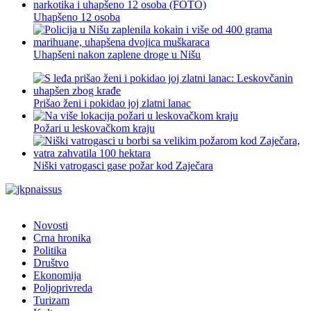
Uhapšeno 12 osoba
Uhapšeni nakon zaplene droge u Nišu
Prišao ženi i pokidao joj zlatni lanac
Požari u leskovačkom kraju
Niški vatrogasci gase požar kod Zaječara
Novosti
Crna hronika
Politika
Društvo
Ekonomija
Poljoprivreda
Turizam