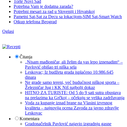
Torte Novi Sad
Potrebna Vam je dodatna zarada?
Potrebni mesari za rad u Sloveniji i Hrvatskoj
Pametni Sat-Sat za Decu sa lokacijom-SIM Sat-Smart Watch
Otkup telefona Beograd
Oglasi
Čitanja
„Nisam mađioničar, ali želim da vas lepo iznenadim“ –
Pavlović obišao tri niška sela
Leskovac; Iz budžeta grada isplaćeno 10.986.645
dinara
Ne grade samo tereni, već budućnost niškog sporta –
Železničar Jug i KK Niš najbolji dokaz
HITNO ZA TURISTE: Od 5 do 9 sati sutra obustava
na prelazima ka Grčkoj – očekuju se velika zadržavanja
Voda za kupanje iznad brane na Vlasini izvrsnog
kvaliteta – najnovija ocena Zavoda za javno zdravlje
Leskovac
Komentara
Gradonačelnik Pavlović najavio izgradnju gasne