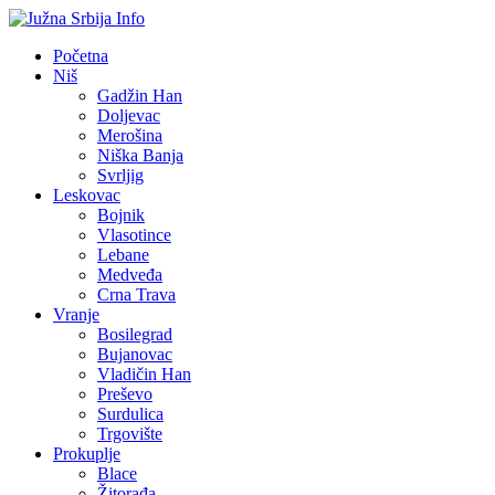
Početna
Niš
Gadžin Han
Doljevac
Merošina
Niška Banja
Svrljig
Leskovac
Bojnik
Vlasotince
Lebane
Medveđa
Crna Trava
Vranje
Bosilegrad
Bujanovac
Vladičin Han
Preševo
Surdulica
Trgovište
Prokuplje
Blace
Žitorađa