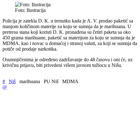
Foto: Ilustracija
Policija je zatekla D. K. u trenutku kada je A. V. prodao paketić sa
manjom količinom materije za koju se sumnja da je marihuana. U
pretresu stana koji koristi D. K. pronađena su četiri paketa sa oko
450 grama marihuane, paketić sa materijom za koju se sumnja da je
MDMA, kao i novac u domaćoj i stranoj valuti, za koji se sumnja da
potiče od prodaje narkotika.
Osumnjičenima je određeno zadržavanje do 48 časova i oni će, uz
krivičnu prijavu, biti privedeni višem javnom tužiocu u Nišu.
#
Niš
marihuana
PU Niš
MDMA
@