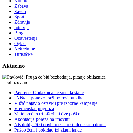
Kultura
Zabava
Saveti
Sport
Zdravlje
Intervju
Blog
Obaveštenja
Oglasi
Nekretnine
Turističke
Aktuelno
Pavlović: Obilaznica ne sme da stane
„Nišvil“ ponovo traži pomoć publike
Vučić najavio ostavku pre izborne kampanje
Vremenska prognoza
Milić predao tri pištolja i dve puške
Akontacija poreza na imovinu
Niš dobija 500 novih mesta u studentskom domu
Prišao ženi i pokidao joj zlatni lanac