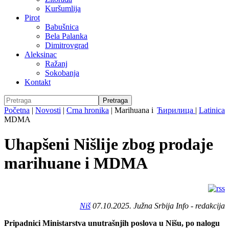
Kuršumlija
Pirot
Babušnica
Bela Palanka
Dimitrovgrad
Aleksinac
Ražanj
Sokobanja
Kontakt
Početna
|
Novosti
|
Crna hronika
|
Marihuana i
Ћирилица
|
Latinica
MDMA
Uhapšeni Nišlije zbog prodaje
marihuane i MDMA
Niš
07.10.2025. Južna Srbija Info - redakcija
Pripadnici Ministarstva unutrašnjih poslova u Nišu, po nalogu