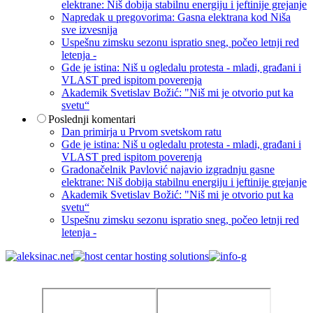
elektrane: Niš dobija stabilnu energiju i jeftinije grejanje
Napredak u pregovorima: Gasna elektrana kod Niša
sve izvesnija
Uspešnu zimsku sezonu ispratio sneg, počeo letnji red
letenja -
Gde je istina: Niš u ogledalu protesta - mladi, građani i
VLAST pred ispitom poverenja
Akademik Svetislav Božić: "Niš mi je otvorio put ka
svetu“
Poslednji komentari
Dan primirja u Prvom svetskom ratu
Gde je istina: Niš u ogledalu protesta - mladi, građani i
VLAST pred ispitom poverenja
Gradonačelnik Pavlović najavio izgradnju gasne
elektrane: Niš dobija stabilnu energiju i jeftinije grejanje
Akademik Svetislav Božić: "Niš mi je otvorio put ka
svetu“
Uspešnu zimsku sezonu ispratio sneg, počeo letnji red
letenja -