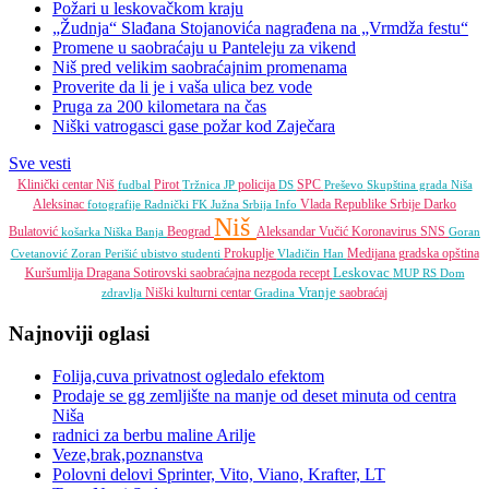
Požari u leskovačkom kraju
„Žudnja“ Slađana Stojanovića nagrađena na „Vrmdža festu“
Promene u saobraćaju u Panteleju za vikend
Niš pred velikim saobraćajnim promenama
Proverite da li je i vaša ulica bez vode
Pruga za 200 kilometara na čas
Niški vatrogasci gase požar kod Zaječara
Sve vesti
Klinički centar Niš
Pirot
policija
SPC
fudbal
Tržnica JP
DS
Preševo
Skupština grada Niša
Aleksinac
Vlada Republike Srbije
Darko
fotografije
Radnički FK
Južna Srbija Info
Niš
Bulatović
Beograd
Aleksandar Vučić
Koronavirus
SNS
košarka
Niška Banja
Goran
Prokuplje
Medijana gradska opština
Cvetanović
Zoran Perišić
ubistvo
studenti
Vladičin Han
Leskovac
Kuršumlija
Dragana Sotirovski
saobraćajna nezgoda
recept
MUP RS
Dom
Vranje
Niški kulturni centar
saobraćaj
zdravlja
Gradina
Najnoviji oglasi
Folija,cuva privatnost ogledalo efektom
Prodaje se gg zemljište na manje od deset minuta od centra
Niša
radnici za berbu maline Arilje
Veze,brak,poznanstva
Polovni delovi Sprinter, Vito, Viano, Krafter, LT