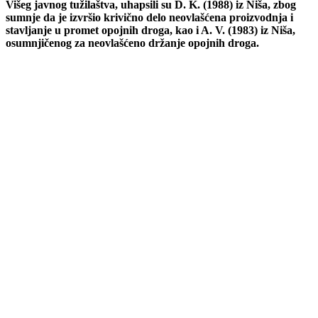
Višeg javnog tužilaštva, uhapsili su D. K. (1988) iz Niša, zbog
sumnje da je izvršio krivično delo neovlašćena proizvodnja i
stavljanje u promet opojnih droga, kao i A. V. (1983) iz Niša,
osumnjičenog za neovlašćeno držanje opojnih droga.