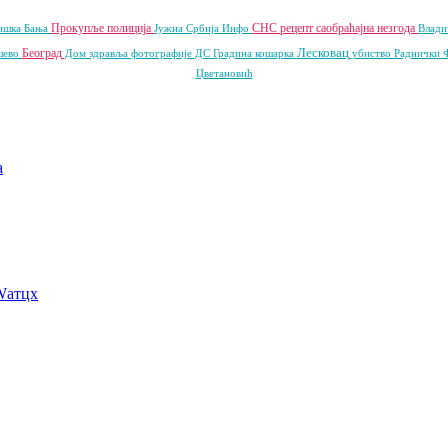
Прокупље
полиција
СНС
рецепт
саобраћајна незгода
ишка Бања
Јужна Србија Инфо
Влади
Лесковац
Београд
шево
Дом здравља
фотографије
ДС
Градина
кошарка
убиство
Раднички
Цветановић
a
Wатцх