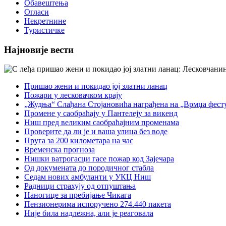
Обавештења
Огласи
Некретнине
Туристичке
Најновије вести
Пришао жени и покидао јој златни ланац
Пожари у лесковачком крају
„Жудња“ Слађана Стојановића награђена на „Врмџа фест
Промене у саобраћају у Пантелеју за викенд
Ниш пред великим саобраћајним променама
Проверите да ли је и ваша улица без воде
Пруга за 200 километара на час
Временска прогноза
Нишки ватрогасци гасе пожар код Зајечара
Од докумената до породичног стабла
Седам нових амбуланти у УКЦ Ниш
Радници страхују од отпуштања
Наногице за пребијање Чикага
Пензионерима испоручено 274.440 пакета
Није била надлежна, али је реаговала