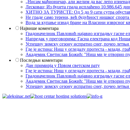
„Нисам мађионичар, али желим да вас лепо изнена
Лесковац; Из буџета града исплаћено 10.986.645 ди
ХИТНО ЗА ТУРИСТЕ: Од 5 до 9 сати сутра обустава 
Не граде само терени, већ будућност нишког спорт
Вода за купање изнад бране на Власини изврсног кв
Највише коментара
Градоначелник Павловић најавио изградњу гасне еле
Напредак у преговорима: Гасна електрана код Ниша
Успешну зимску сезону испратио снег, почео летњи 
Где је истина: Ниш у огледалу протеста - млади, 
Академик Светислав Божић: "Ниш ми је отворио пут
Последњи коментари
Дан примирја у Првом светском рату
Где је истина: Ниш у огледалу протеста - млади, 
Градоначелник Павловић најавио изградњу гасне еле
Академик Светислав Божић: "Ниш ми је отворио пут
Успешну зимску сезону испратио снег, почео летњи 