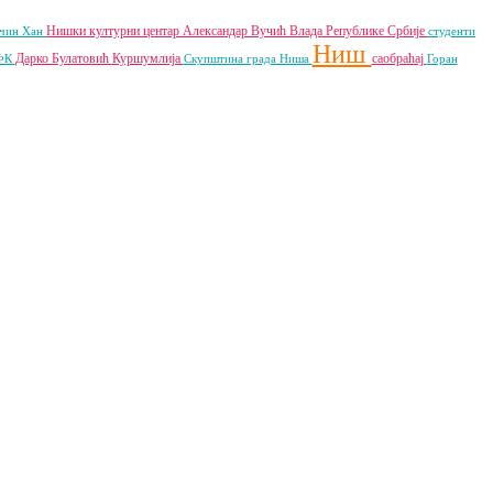
Нишки културни центар
Александар Вучић
Влада Републике Србије
чин Хан
студенти
Ниш
Дарко Булатовић
Куршумлија
саобраћај
 ФК
Скупштина града Ниша
Горан