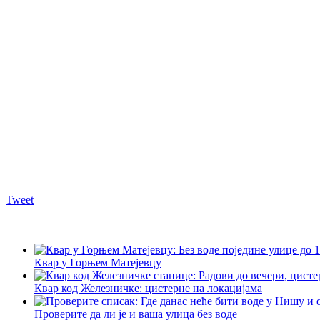
Tweet
Квар у Горњем Матејевцу
Квар код Железничке: цистерне на локацијама
Проверите да ли је и ваша улица без воде