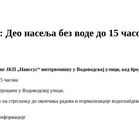
 Део насеља без воде до 15 час
е ЈКП „Наиссус“ интервенишу у Водоводској улици, код броја 
потрошачи у Водоводској улици.
ју на стрпљењу до окончања радова и нормализације водоснабдев
информације