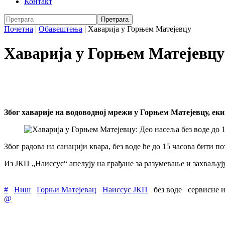
Контакт
Почетна
|
Обавештења
|
Хаварија у Горњем Матејевцу
Хаварија у Горњем Матејевцу:
Због хаварије на водоводној мрежи у Горњем Матејевцу, екип
Због радова на санацији квара, без воде ће до 15 часова бити 
Из ЈКП „Наиссус“ апелују на грађане за разумевање и захваљу
#
Ниш
Горњи Матејевац
Наиссус ЈКП
без воде
сервисне 
@