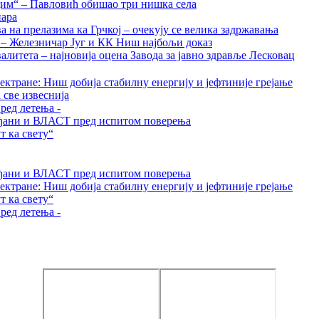
дим“ – Павловић обишао три нишка села
нара
на прелазима ка Грчкој – очекују се велика задржавања
а – Железничар Југ и КК Ниш најбољи доказ
алитета – најновија оцена Завода за јавно здравље Лесковац
ктране: Ниш добија стабилну енергију и јефтиније грејање
 све извеснија
ред летења -
грађани и ВЛАСТ пред испитом поверења
 ка свету“
грађани и ВЛАСТ пред испитом поверења
ктране: Ниш добија стабилну енергију и јефтиније грејање
 ка свету“
ред летења -