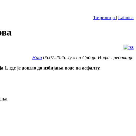
Ћирилица
|
Latinica
ова
Ниш
06.07.2026. Јужна Србија Инфи - редакција
1, где је дошло до избијања воде на асфалту.
ања.