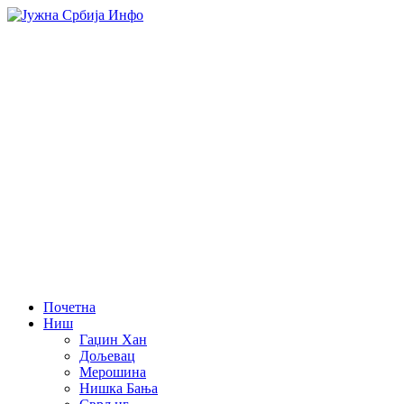
Почетна
Ниш
Гаџин Хан
Дољевац
Мерошина
Нишка Бања