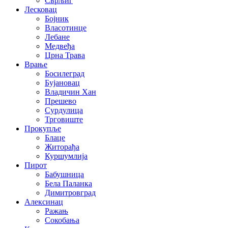
Сврљиг
Лесковац
Бојник
Власотинце
Лебане
Медвеђа
Црна Трава
Врање
Босилеград
Бујановац
Владичин Хан
Прешево
Сурдулица
Трговиште
Прокупље
Блаце
Житорађа
Куршумлија
Пирот
Бабушница
Бела Паланка
Димитровград
Алексинац
Ражањ
Сокобања