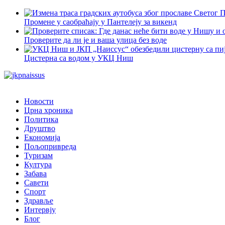
Промене у саобраћају у Пантелеју за викенд
Проверите да ли је и ваша улица без воде
Цистерна са водом у УКЦ Ниш
Новости
Црна хроника
Политика
Друштво
Економија
Пољопривреда
Туризам
Култура
Забава
Савети
Спорт
Здравље
Интервју
Блог