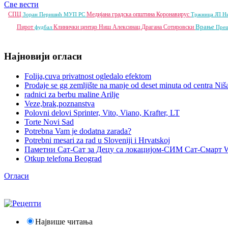
Све вести
СПЦ
Медијана градска општина
Коронавирус
Зоран Перишић
МУП РС
Тржница ЈП
Н
Врање
Пирот
Клинички центар Ниш
Алексинац
Драгана Сотировски
фудбал
Пре
Најновији огласи
Folija,cuva privatnost ogledalo efektom
Prodaje se gg zemljište na manje od deset minuta od centra Niš
radnici za berbu maline Arilje
Veze,brak,poznanstva
Polovni delovi Sprinter, Vito, Viano, Krafter, LT
Torte Novi Sad
Potrebna Vam je dodatna zarada?
Potrebni mesari za rad u Sloveniji i Hrvatskoj
Паметни Сат-Сат за Децу са локацијом-СИМ Сат-Смарт 
Otkup telefona Beograd
Огласи
Највише читања