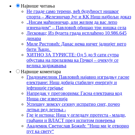
Највише читања
Не граде само терени, већ будућност нишког
спорта – Железничар Југ и КК Ниш најбољи доказ
„Нисам мађионичар, али желим да вас лепо
изненадим“ – Павловић обишао три нишка села
Лесковац; Из буџета града исплаћено 10.986.645
динара
Миле Ристовић: Данас нема ничег јаднијег него
бити Ћаци.
ХИТНО ЗА ТУРИСТЕ: Од 5 до 9 сати сутра
обустава на прелазима ка Грчкој – очекују се
велика задржавања
Највише коментара
Градоначелник Павловић најавио изградњу гасне
електране: Ниш добија стабилну енергију и
јефтиније грејање
Напредак у преговорима: Гасна електрана код
Ниша све извеснија
Успешну зимску сезону испратио снег, почео
летњи ред летења -
Где је истина: Ниш у огледалу протеста - млади,
грађани и ВЛАСТ пред испитом поверења
Академик Светислав Божић: "Ниш ми је отворио
пут ка свету“