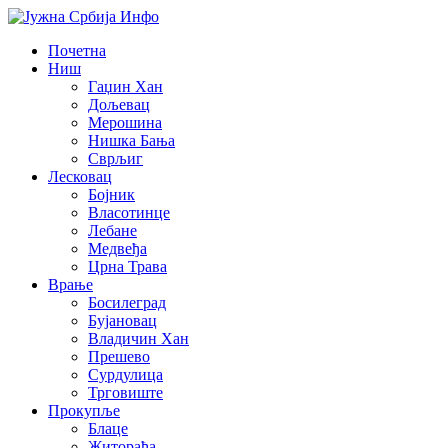
Почетна
Ниш
Гаџин Хан
Дољевац
Мерошина
Нишка Бања
Сврљиг
Лесковац
Бојник
Власотинце
Лебане
Медвеђа
Црна Трава
Врање
Босилеград
Бујановац
Владичин Хан
Прешево
Сурдулица
Трговиште
Прокупље
Блаце
Житорађа