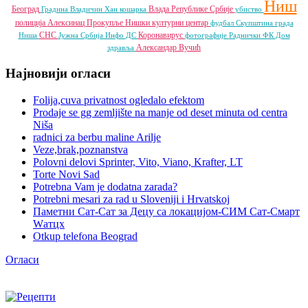
Ниш
Београд
Влада Републике Србије
Градина
Владичин Хан
кошарка
убиство
полиција
Алексинац
Прокупље
Нишки културни центар
фудбал
Скупштина града
СНС
Коронавирус
Ниша
Јужна Србија Инфо
ДС
фотографије
Раднички ФК
Дом
Александар Вучић
здравља
Најновији огласи
Folija,cuva privatnost ogledalo efektom
Prodaje se gg zemljište na manje od deset minuta od centra
Niša
radnici za berbu maline Arilje
Veze,brak,poznanstva
Polovni delovi Sprinter, Vito, Viano, Krafter, LT
Torte Novi Sad
Potrebna Vam je dodatna zarada?
Potrebni mesari za rad u Sloveniji i Hrvatskoj
Паметни Сат-Сат за Децу са локацијом-СИМ Сат-Смарт
Wатцх
Otkup telefona Beograd
Огласи