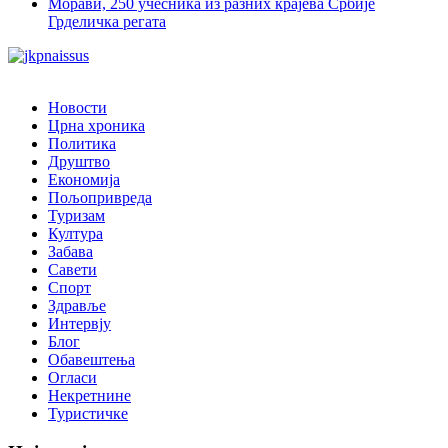
Грделичка регата
Новости
Црна хроника
Политика
Друштво
Економија
Пољопривреда
Туризам
Култура
Забава
Савети
Спорт
Здравље
Интервју
Блог
Обавештења
Огласи
Некретнине
Туристичке