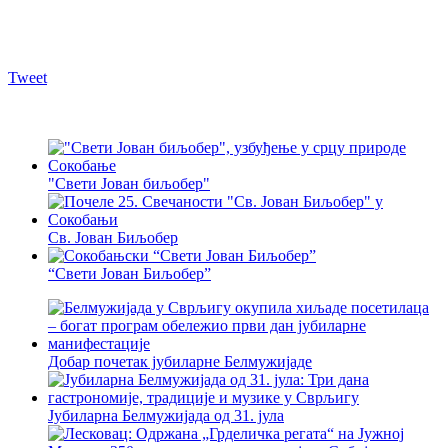
Tweet
"Свети Јован биљобер"
Св. Јован Биљобер
“Свети Јован Биљобер”
Добар почетак јубиларне Белмужијаде
Јубиларна Белмужијада од 31. јула