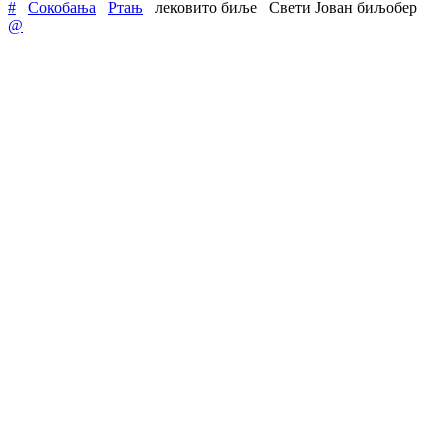
#
Сокобања
Ртањ
лековито биље
Свети Јован биљобер
@