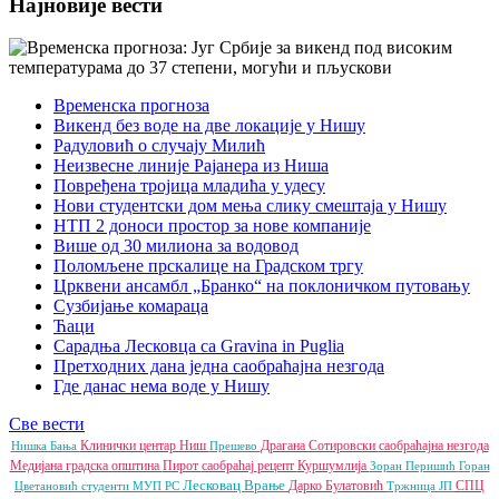
Најновије вести
Временска прогноза
Викенд без воде на две локације у Нишу
Радуловић о случају Милић
Неизвесне линије Рајанера из Ниша
Повређена тројица младића у удесу
Нови студентски дом мења слику смештаја у Нишу
НТП 2 доноси простор за нове компаније
Више од 30 милиона за водовод
Поломљене прскалице на Градском тргу
Црквени ансамбл „Бранко“ на поклоничком путовању
Сузбијање комараца
Ћаци
Сарадња Лесковца са Gravina in Puglia
Претходних дана једна саобраћајна незгода
Где данас нема воде у Нишу
Све вести
Клинички центар Ниш
Драгана Сотировски
саобраћајна незгода
Нишка Бања
Прешево
Медијана градска општина
Пирот
саобраћај
рецепт
Куршумлија
Зоран Перишић
Горан
Лесковац
Врање
Дарко Булатовић
СПЦ
Цветановић
студенти
МУП РС
Тржница ЈП