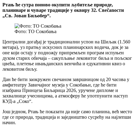
Ртањ ће сутра поново окупити љубитеље природе,
планинаре и чуваре традиције у оквиру 32. Свеčanости
„Св. Јован Биљобер“.
Фото: ТО Сокобања
Централни догађај је традиционални успон на Шиљак (1.560
метара), уз пратњу искусних планинарских водича, док је за
оне који остају у подножју припремљен програм испуњен
духом старих обичаја – сакупљање лековитог биља и пољског
цвећа, плетење ивањданских венчића и едукативни квиз о
лековитом биљу.
Дан ће бити заокружен свечаном завршницом од 20 часова у
амфитеатру Завичајног музеја у Сокобањи, где ће бити
изабрана Принцеза Биљарица 2026, уручене дипломе и
захвалнице учесницима, а атмосферу ће употпунити наступ
КУД-а „Соко“.
Још једном, Ртањ ће показати да није само планина, већ место
где се природа, традиција и заједништво сусрећу на најлепши
начин.