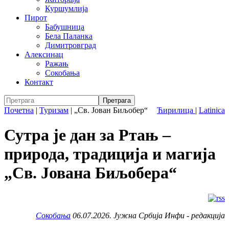
Куршумлија
Пирот
Бабушница
Бела Паланка
Димитровград
Алексинац
Ражањ
Сокобања
Контакт
Почетна
|
Туризам
|
„Св. Јован Биљобер“
Ћирилица
|
Latinica
Сутра је дан за Ртањ –
природа, традиција и магија
„Св. Јована Биљобера“
Сокобања
06.07.2026. Јужна Србија Инфи - редакција