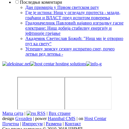
Последњи коментари
Дан примирја у Првом светском рату
Где је истина: Ниш у огледалу протеста - млади,
грађани и ВЛАСТ пред испитом поверења
Градоначелник Павловић најавио изградњу гасне
електране: Ниш добија стабилну енергију и
јефтиније грејање
Академик Светислав Божић: "Ниш ми је отворио
пут ка свету“
Успешну зимску сезону испратио снег, почео
летњи ред летења -
Мапа сајта
|
RSS
|
Врх стране
design
Gvozden
| power
Hannibal CMS
| on
Host Centar
Почетна
|
Импресум
|
Размена
|
Контакт
Сва права задржана © 2010-2018 ЦИМП