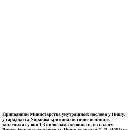
Припадници Министарства унутрашњих послова у Нишу,
у сарадњи са Управом криминалистичке полиције,
запленили су око 1,3 килограма хероина и, по налогу
Вишег јавног тужилаштва у Нишу, ухапсили С. В. (1954) из