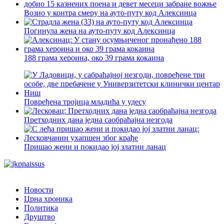
Возио у контра смеру на ауто-путу код Алексинца
Погинула жена на ауто-путу код Алексинца
188 грама хероина, око 39 грама кокаина
Повређена тројица младића у удесу
Претходних дана једна саобраћајна незгода
Пришао жени и покидао јој златни ланац
Новости
Црна хроника
Политика
Друштво