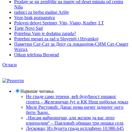
Prodaje se gg zemljište na manje od deset minuta od centra
Niša
radnici za berbu maline Arilje
Veze,brak,poznanstva
Polovni delovi Sprinter, Vito, Viano, Krafter, LT
Torte Novi Sad
Potrebna Vam je dodatna zarada?
Potrebni mesari za rad u Sloveniji i Hrvatskoj
Паметни Сат-Сат за Децу са локацијом-СИМ Сат-Смарт
Wатцх
Otkup telefona Beograd
Огласи
Највише читања
Не граде само терени, већ будућност нишког
спорта – Железничар Југ и КК Ниш најбољи доказ
Миле Ристовић: Данас нема ничег јаднијег него
бити Ћаци.
„Нисам мађионичар, али желим да вас лепо
изненадим“ – Павловић обишао три нишка села
Лесковац; Из буџета града исплаћено 10.986.645