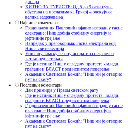
динара
ХИТНО ЗА ТУРИСТЕ: Од 5 до 9 сати сутра
обустава на прелазима ка Грчкој – очекују се
велика задржавања
Највише коментара
Градоначелник Павловић најавио изградњу гасне
електране: Ниш добија стабилну енергију и
јефтиније грејање
Напредак у преговорима: Гасна електрана код
Ниша све извеснија
Успешну зимску сезону испратио снег, почео
летњи ред летења -
Где је истина: Ниш у огледалу протеста - млади,
грађани и ВЛАСТ пред испитом поверења
Академик Светислав Божић: "Ниш ми је отворио
пут ка свету“
Последњи коментари
Дан примирја у Првом светском рату
Где је истина: Ниш у огледалу протеста - млади,
грађани и ВЛАСТ пред испитом поверења
Градоначелник Павловић најавио изградњу гасне
електране: Ниш добија стабилну енергију и
јефтиније грејање
Академик Светислав Божић: "Ниш ми је отворио
пут ка свету“