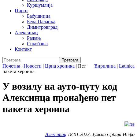
Куршумлија
Пирот
Бабушница
Бела Паланка
Димитровград
Алексинац
Ражањ
Сокобања
Контакт
Почетна
|
Новости
|
Црна хроника
|
Пет
Ћирилица
|
Latinica
пакета хероина
У возилу на ауто-путу код
Алексинца пронађено пет
пакета хероина
Алексинац
18.01.2023. Јужна Србија Инфо