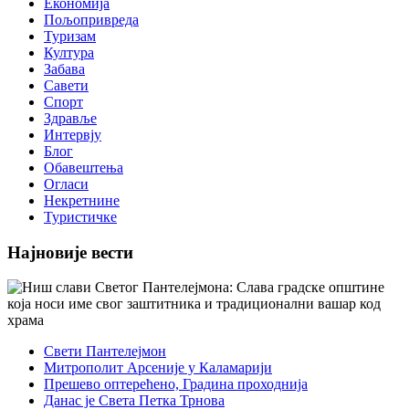
Економија
Пољопривреда
Туризам
Култура
Забава
Савети
Спорт
Здравље
Интервју
Блог
Обавештења
Огласи
Некретнине
Туристичке
Најновије вести
Свети Пантелејмон
Митрополит Арсеније у Каламарији
Прешево оптерећено, Градина проходнија
Данас је Света Петка Трнова