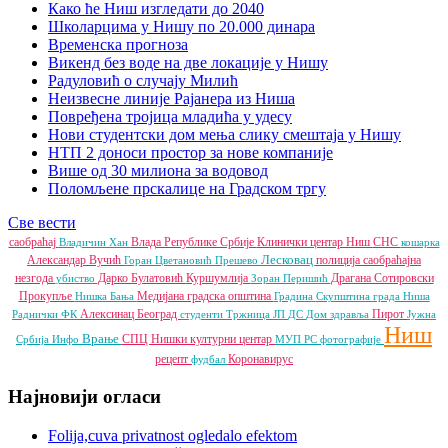
Како ће Ниш изгледати до 2040
Школарцима у Нишу по 20.000 динара
Временска прогноза
Викенд без воде на две локације у Нишу
Радуловић о случају Милић
Неизвесне линије Рајанера из Ниша
Повређена тројица младића у удесу
Нови студентски дом мења слику смештаја у Нишу
НТП 2 доноси простор за нове компаније
Више од 30 милиона за водовод
Поломљене прскалице на Градском тргу
Све вести
саобраћај
Влада Републике Србије
Клинички центар Ниш
СНС
Владичин Хан
кошарка
Лесковац
Александар Вучић
полиција
саобраћајна
Горан Цветановић
Прешево
незгода
Дарко Булатовић
Куршумлија
Драгана Сотировски
убиство
Зоран Перишић
Прокупље
Медијана градска општина
Нишка Бања
Градина
Скупштина града Ниша
Алексинац
Београд
Пирот
Раднички ФК
студенти
Тржница ЈП
ДС
Дом здравља
Јужна
Ниш
Врање
СПЦ
Нишки културни центар
Србија Инфо
МУП РС
фотографије
рецепт
Коронавирус
фудбал
Најновији огласи
Folija,cuva privatnost ogledalo efektom