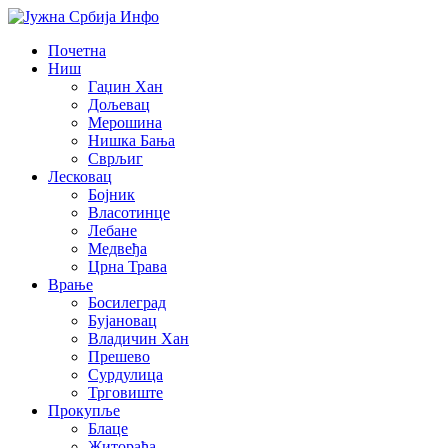
Почетна
Ниш
Гаџин Хан
Дољевац
Мерошина
Нишка Бања
Сврљиг
Лесковац
Бојник
Власотинце
Лебане
Медвеђа
Црна Трава
Врање
Босилеград
Бујановац
Владичин Хан
Прешево
Сурдулица
Трговиште
Прокупље
Блаце
Житорађа