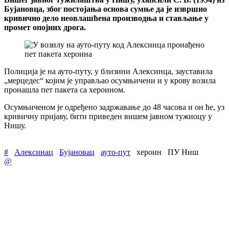
Бујановца, због постојања основа сумње да је извршио
кривично дело неовлашћена производња и стављање у
промет опојних дрога.
Полиција је на ауто-путу, у близини Алексинца, зауставила
„мерцедес“ којим је управљао осумњичени и у крову возила
пронашла пет пакета са хероином.
Осумњиченом је одређено задржавање до 48 часова и он ће, уз
кривичну пријаву, бити приведен вишем јавном тужиоцу у
Нишу.
#
Алексинац
Бујановац
ауто-пут
хероин
ПУ Ниш
@