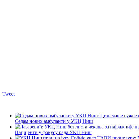
Tweet
Седам нових амбуланти у УКЦ Ниш
Пацијенти у фокусу рада УКЦ Ниш