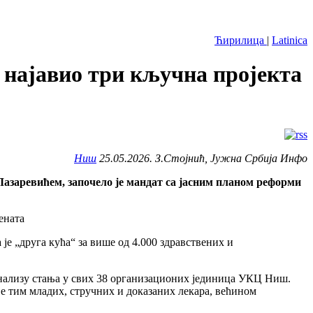
Ћирилица
|
Latinica
ајавио три кључна пројекта
Ниш
25.05.2026. З.Стојнић, Јужна Србија Инфо
азаревићем, започело је мандат са јасним планом реформи
је „друга кућа“ за више од 4.000 здравствених и
 анализу стања у свих 38 организационих јединица УКЦ Ниш.
је тим младих, стручних и доказаних лекара, већином