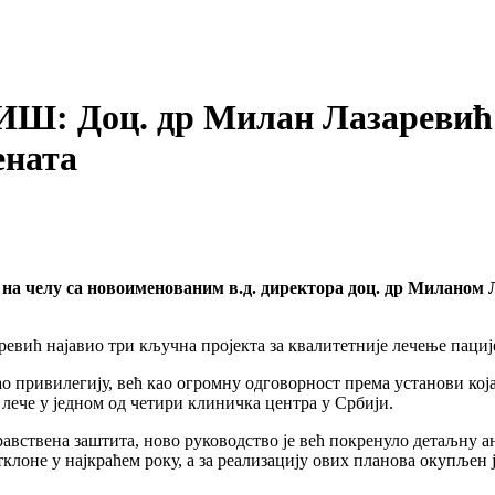
 Доц. др Милан Лазаревић н
ената
а челу са новоименованим в.д. директора доц. др Миланом Л
 привилегију, већ као огромну одговорност према установи која 
лече у једном од четири клиничка центра у Србији.
равствена заштита, ново руководство је већ покренуло детаљну
клоне у најкраћем року, а за реализацију ових планова окупљен 