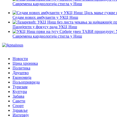
Савремена кардиологија стигла у Ниш
Седам нових амбуланти у УКЦ Ниш
Пацијенти у фокусу рада УКЦ Ниш
Савремена кардиологија стигла у Ниш
Новости
Црна хроника
Политика
Друштво
Економија
Пољопривреда
Туризам
Култура
Забава
Савети
Спорт
Здравље
Интервју