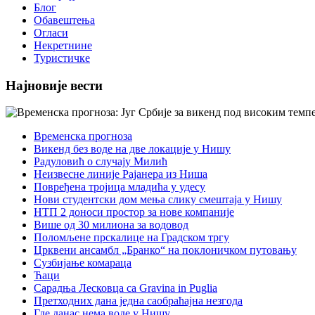
Блог
Обавештења
Огласи
Некретнине
Туристичке
Најновије вести
Временска прогноза
Викенд без воде на две локације у Нишу
Радуловић о случају Милић
Неизвесне линије Рајанера из Ниша
Повређена тројица младића у удесу
Нови студентски дом мења слику смештаја у Нишу
НТП 2 доноси простор за нове компаније
Више од 30 милиона за водовод
Поломљене прскалице на Градском тргу
Црквени ансамбл „Бранко“ на поклоничком путовању
Сузбијање комараца
Ћаци
Сарадња Лесковца са Gravina in Puglia
Претходних дана једна саобраћајна незгода
Где данас нема воде у Нишу