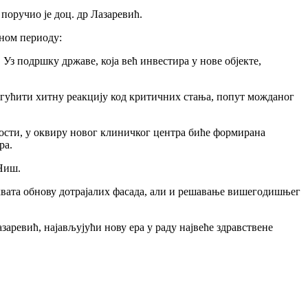
поручио је доц. др Лазаревић.
дном периоду:
 Уз подршку државе, која већ инвестира у нове објекте,
огућити хитну реакцију код критичних стања, попут можданог
сти, у оквиру новог клиничког центра биће формирана
ра.
 Ниш.
ухвата обнову дотрајалих фасада, али и решавање вишегодишњег
аревић, најављујући нову ера у раду највеће здравствене