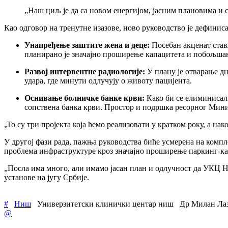
„Наш циљ је да са новом енергијом, јасним плановима и 
Као одговор на тренутне изазове, ново руководство је дефинис
Унапређење заштите жена и деце:
Посебан акценат стављ
планирано је значајно проширење капацитета и побољшање
Развој интервентне радиологије:
У плану је отварање д
удара, где минути одлучују о животу пацијента.
Оснивање болничке банке крви:
Како би се елиминисал
сопствена банка крви. Простор и подршка ресорног Минист
„То су три пројекта која ћемо реализовати у кратком року, а н
У другој фази рада, пажња руководства биће усмерена на комп
проблема инфраструктуре кроз значајно проширење паркинг-ка
„Посла има много, али имамо јасан план и одлучност да УКЦ Н
установе на југу Србије.
#
Ниш
Универзитетски клинички центар ниш
Др Милан Ла
@