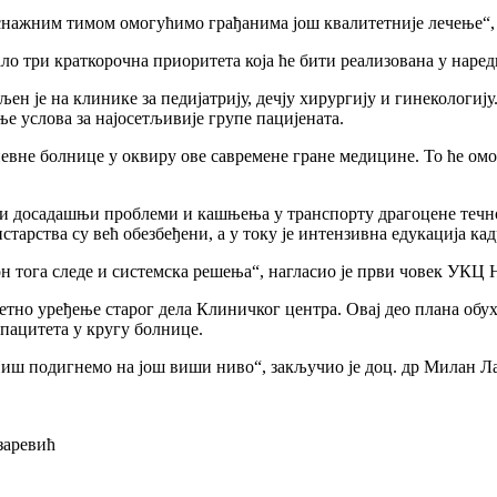
снажним тимом омогућимо грађанима још квалитетније лечење“, 
ало три краткорочна приоритета која ће бити реализована у наре
ен је на клинике за педијатрију, дечју хирургију и гинекологију.
 услова за најосетљивије групе пацијената.
невне болнице у оквиру ове савремене гране медицине. То ће ом
и досадашњи проблеми и кашњења у транспорту драгоцене течно
арства су већ обезбеђени, а у току је интензивна едукација кад
акон тога следе и системска решења“, нагласио је први човек УКЦ
летно уређење старог дела Клиничког центра. Овај део плана об
пацитета у кругу болнице.
иш подигнемо на још виши ниво“, закључио је доц. др Милан Лаз
заревић