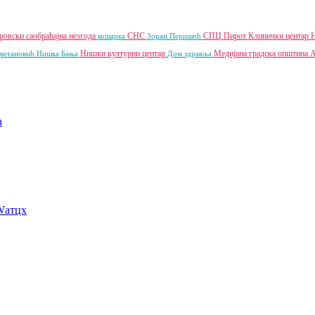
ировски
саобраћајна незгода
СНС
СПЦ
Пирот
Клинички центар
кошарка
Зоран Перишић
Нишки културни центар
Медијана градска општина
А
Цветановић
Нишка Бања
Дом здравља
a
Wатцх