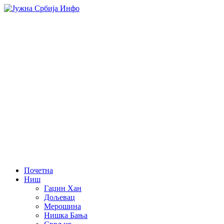
Почетна
Ниш
Гаџин Хан
Дољевац
Мерошина
Нишка Бања