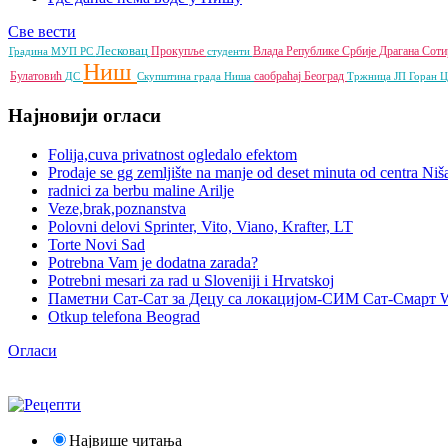
Све вести
Лесковац
Прокупље
Влада Републике Србије
Драгана Сот
Градина
МУП РС
студенти
Ниш
Булатовић
саобраћај
Београд
ДС
Скупштина града Ниша
Тржница ЈП
Горан 
Најновији огласи
Folija,cuva privatnost ogledalo efektom
Prodaje se gg zemljište na manje od deset minuta od centra Niš
radnici za berbu maline Arilje
Veze,brak,poznanstva
Polovni delovi Sprinter, Vito, Viano, Krafter, LT
Torte Novi Sad
Potrebna Vam je dodatna zarada?
Potrebni mesari za rad u Sloveniji i Hrvatskoj
Паметни Сат-Сат за Децу са локацијом-СИМ Сат-Смарт 
Otkup telefona Beograd
Огласи
Највише читања