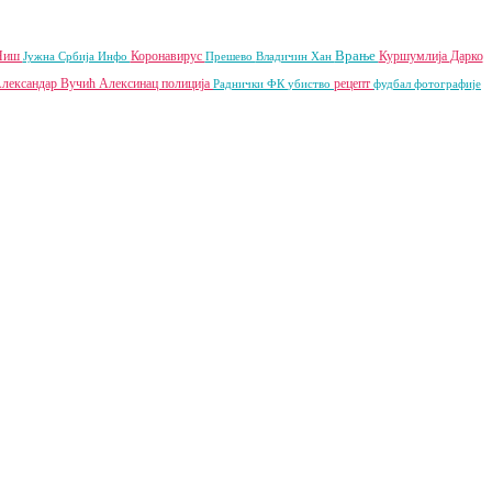
Врање
 Ниш
Коронавирус
Куршумлија
Дарко
Јужна Србија Инфо
Прешево
Владичин Хан
лександар Вучић
Алексинац
полиција
рецепт
Раднички ФК
убиство
фудбал
фотографије