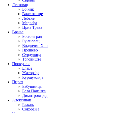
Сврљиг
Лесковац
Бојник
Власотинце
Лебане
Медвеђа
Црна Трава
Врање
Босилеград
Бујановац
Владичин Хан
Прешево
Сурдулица
Трговиште
Прокупље
Блаце
Житорађа
Куршумлија
Пирот
Бабушница
Бела Паланка
Димитровград
Алексинац
Ражањ
Сокобања