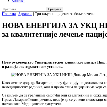
Контакт
Почетна
|
Здравље
|
Три кључна пројекта за боље лечење
НОВА ЕНЕРГИЈА ЗА УКЦ НИШ:
за квалитетније лечење пациј
Ново руководство Универзитетског клиничког центра Ниш, н
и развоја ове здравствене установе.
Како истиче доц. др Лазаревић, нову функцију не доживљава као
немедицинских радника, али и према свим пацијентима који се 
Са циљем да се грађанима омогући још квалитетнија и бржа зд
Према Лазаревићевим речима, циљ је да се уочени недостаци от
наставника Медицинског факултета.