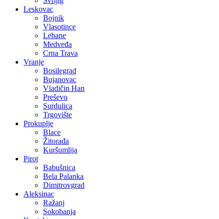
Svrljig
Leskovac
Bojnik
Vlasotince
Lebane
Medveđa
Crna Trava
Vranje
Bosilegrad
Bujanovac
Vladičin Han
Preševo
Surdulica
Trgovište
Prokuplje
Blace
Žitorađa
Kuršumlija
Pirot
Babušnica
Bela Palanka
Dimitrovgrad
Aleksinac
Ražanj
Sokobanja