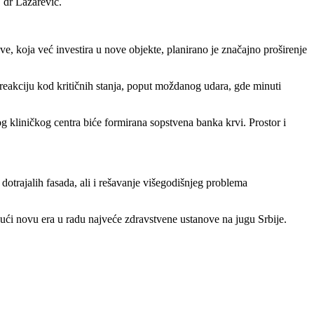
 dr Lazarević.
ve, koja već investira u nove objekte, planirano je značajno proširenje
eakciju kod kritičnih stanja, poput moždanog udara, gde minuti
g kliničkog centra biće formirana sopstvena banka krvi. Prostor i
trajalih fasada, ali i rešavanje višegodišnjeg problema
ući novu era u radu najveće zdravstvene ustanove na jugu Srbije.