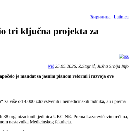
Ћирилица
|
Latinica
tri ključna projekta za
Niš
25.05.2026. Z.Stojnić, Južna Srbija Info
apočelo je mandat sa jasnim planom reformi i razvoja ove
“ za više od 4.000 zdravstvenih i nemedicinskih radnika, ali i prema
 svih 38 organizacionih jedinica UKC Niš. Prema Lazarevićevim rečima,
ećinom nastavnika Medicinskog fakulteta.