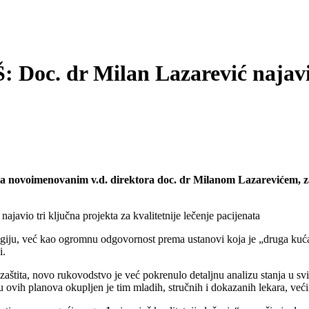
. dr Milan Lazarević najavio 
 sa novoimenovanim v.d. direktora doc. dr Milanom Lazarevićem, z
legiju, već kao ogromnu odgovornost prema ustanovi koja je „druga kuća
i.
a zaštita, novo rukovodstvo je već pokrenulo detaljnu analizu stanja u
iju ovih planova okupljen je tim mladih, stručnih i dokazanih lekara, v