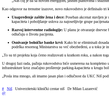
„Naš cilj je da sa novom energijom, jasnim planovima i snažni
Kao odgovor na trenutne izazove, novo rukovodstvo je definisalo tri k
Unapređenje zaštite žena i dece:
Poseban akcenat stavljen je n
kapaciteta i poboljšanje uslova za najosetljivije grupe pacijenata
Razvoj interventne radiologije:
U planu je otvaranje dnevne b
odlučuju o životu pacijenta.
Osnivanje bolničke banke krvi:
Kako bi se eliminisali dosada
podrška resornog Ministarstva su već obezbeđeni, a u toku je i
„To su tri projekta koja ćemo realizovati u kratkom roku, a nakon tog
U drugoj fazi rada, pažnja rukovodstva biće usmerena na kompletno ur
infrastrukture kroz značajno proširenje parking-kapaciteta u krugu bol
„Posla ima mnogo, ali imamo jasan plan i odlučnost da UKC Niš podign
#
Niš
Univerzitetski klinički centar niš
Dr Milan Lazarević
@