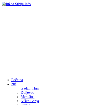
Početna
Niš
Gadžin Han
Doljevac
Merošina
Niška Banja