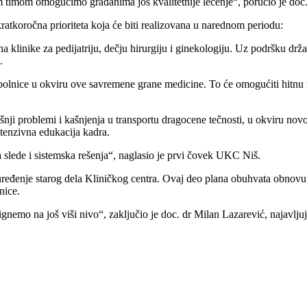
m timom omogućimo građanima još kvalitetnije lečenje“, poručio je doc.
ratkoročna prioriteta koja će biti realizovana u narednom periodu:
a klinike za pedijatriju, dečju hirurgiju i ginekologiju. Uz podršku drža
.
olnice u okviru ove savremene grane medicine. To će omogućiti hitnu r
šnji problemi i kašnjenja u transportu dragocene tečnosti, u okviru novo
ntenzivna edukacija kadra.
a slede i sistemska rešenja“, naglasio je prvi čovek UKC Niš.
eđenje starog dela Kliničkog centra. Ovaj deo plana obuhvata obnovu do
nice.
emo na još viši nivo“, zaključio je doc. dr Milan Lazarević, najavljuj