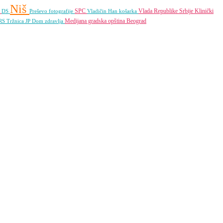
Niš
t
SPC
Vlada Republike Srbije
Klinički
DS
Preševo
fotografije
Vladičin Han
košarka
Medijana gradska opština
Beograd
RS
Tržnica JP
Dom zdravlja