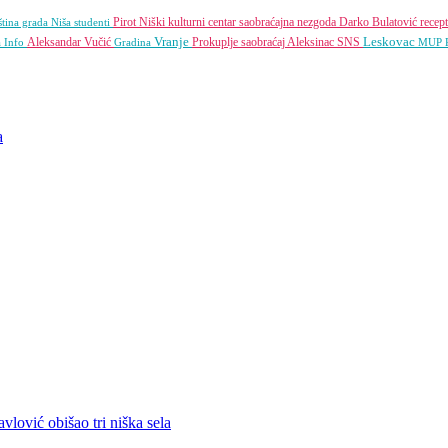
Pirot
Niški kulturni centar
saobraćajna nezgoda
Darko Bulatović
recep
tina grada Niša
studenti
Vranje
Leskovac
Aleksandar Vučić
Prokuplje
saobraćaj
Aleksinac
SNS
a Info
Gradina
MUP 
a
vlović obišao tri niška sela