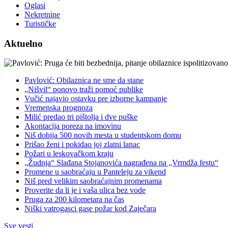
Oglasi
Nekretnine
Turističke
Aktuelno
Pavlović: Obilaznica ne sme da stane
„Nišvil“ ponovo traži pomoć publike
Vučić najavio ostavku pre izborne kampanje
Vremenska prognoza
Milić predao tri pištolja i dve puške
Akontacija poreza na imovinu
Niš dobija 500 novih mesta u studentskom domu
Prišao ženi i pokidao joj zlatni lanac
Požari u leskovačkom kraju
„Žudnja“ Slađana Stojanovića nagrađena na „Vrmdža festu“
Promene u saobraćaju u Panteleju za vikend
Niš pred velikim saobraćajnim promenama
Proverite da li je i vaša ulica bez vode
Pruga za 200 kilometara na čas
Niški vatrogasci gase požar kod Zaječara
Sve vesti