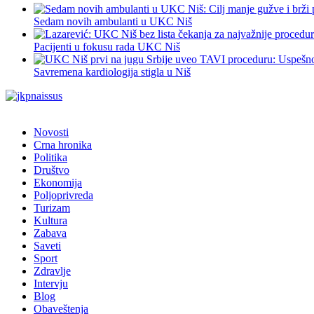
Sedam novih ambulanti u UKC Niš
Pacijenti u fokusu rada UKC Niš
Savremena kardiologija stigla u Niš
Novosti
Crna hronika
Politika
Društvo
Ekonomija
Poljoprivreda
Turizam
Kultura
Zabava
Saveti
Sport
Zdravlje
Intervju
Blog
Obaveštenja