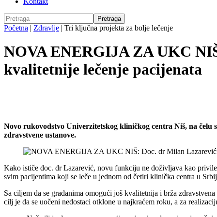
Kontakt
Početna
|
Zdravlje
|
Tri ključna projekta za bolje lečenje
NOVA ENERGIJA ZA UKC NIŠ: Doc
kvalitetnije lečenje pacijenata
Novo rukovodstvo Univerzitetskog kliničkog centra Niš, na čelu
zdravstvene ustanove.
Kako ističe doc. dr Lazarević, novu funkciju ne doživljava kao privi
svim pacijentima koji se leče u jednom od četiri klinička centra u Srbij
Sa ciljem da se građanima omogući još kvalitetnija i brža zdravstven
cilj je da se uočeni nedostaci otklone u najkraćem roku, a za realizac