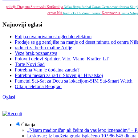
policija
Dragana Sotirovski
Kuršumlija
Niška Banja
fudbal
Goran Cvetanović
ubistvo
Skupš
centar Niš
Koronavirus
Radnički FK
Zoran Perišić
Južna Srbij
Najnoviji oglasi
Folija,cuva privatnost ogledalo efektom
Prodaje se gg zemljište na manje od deset minuta od centra Niš
radnici za berbu maline Arilje
Veze,brak,poznanstva
Polovni delovi Sprinter, Vito, Viano, Krafter, LT
Torte Novi Sad
Potrebna Vam je dodatna zarada?
Potrebni mesari za rad u Sloveniji i Hrvatskoj
Pametni Sat-Sat za Decu sa lokacijom-SIM Sat-Smart Watch
Otkup telefona Beograd
Oglasi
Čitanja
„Nisam mađioničar, ali želim da vas lepo iznenadim“ – Pa
Leskovac; Iz budžeta grada isplaćeno 10.986.645 dinara