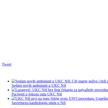
Tweet
Sedam novih ambulanti u UKC Niš
Pacijenti u fokusu rada UKC Niš
Savremena kardiologija stigla u Niš