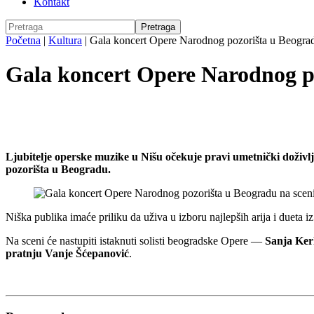
Kontakt
Početna
|
Kultura
|
Gala koncert Opere Narodnog pozorišta u Beogra
Gala koncert Opere Narodnog po
Ljubitelje operske muzike u Nišu očekuje pravi umetnički doživ
pozorišta u Beogradu.
Niška publika imaće priliku da uživa u izboru najlepših arija i dueta i
Na sceni će nastupiti istaknuti solisti beogradske Opere —
Sanja Ker
pratnju Vanje Šćepanović
.