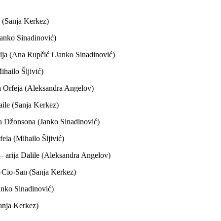
e (Sanja Kerkez)
Janko Sinadinović)
ja (Ana Rupčić i Janko Sinadinović)
ihailo Šljivić)
ja Orfeja (Aleksandra Angelov)
aile (Sanja Kerkez)
ika Džonsona (Janko Sinadinović)
fela (Mihailo Šljivić)
 – arija Dalile (Aleksandra Angelov)
o-Cio-San (Sanja Kerkez)
Janko Sinadinović)
Sanja Kerkez)