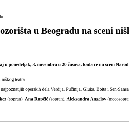
du
zorišta u Beogradu na sceni niš
ljaj u ponedeljak, 3. novembra u 20 časova, kada će na sceni Naro
z najpoznatijih operskih dela Verdija, Pučinija, Gluka, Boita i Sen-Sansa
kez
(sopran),
Ana Rupčić
(sopran),
Aleksandra Angelov
(mecosopra