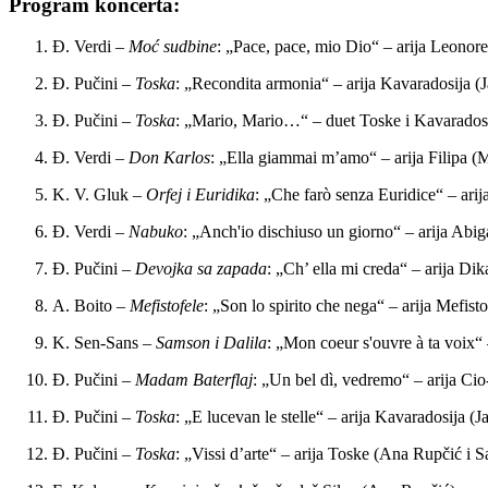
Program koncerta:
Đ. Verdi –
Moć sudbine
: „Pace, pace, mio Dio“ – arija Leonor
Đ. Pučini –
Toska
: „Recondita armonia“ – arija Kavaradosija (
Đ. Pučini –
Toska
: „Mario, Mario…“ – duet Toske i Kavaradosi
Đ. Verdi –
Don Karlos
: „Ella giammai m’amo“ – arija Filipa (M
K. V. Gluk –
Orfej i Euridika
: „Che farò senza Euridice“ – ari
Đ. Verdi –
Nabuko
: „Anch'io dischiuso un giorno“ – arija Abig
Đ. Pučini –
Devojka sa zapada
: „Ch’ ella mi creda“ – arija D
A. Boito –
Mefistofele
: „Son lo spirito che nega“ – arija Mefisto
K. Sen-Sans –
Samson i Dalila
: „Mon coeur s'ouvre à ta voix“
Đ. Pučini –
Madam Baterflaj
: „Un bel dì, vedremo“ – arija Ci
Đ. Pučini –
Toska
: „E lucevan le stelle“ – arija Kavaradosija (
Đ. Pučini –
Toska
: „Vissi d’arte“ – arija Toske (Ana Rupčić i 