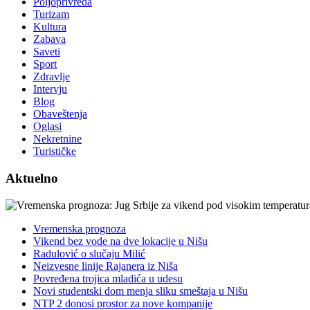
Poljoprivreda
Turizam
Kultura
Zabava
Saveti
Sport
Zdravlje
Intervju
Blog
Obaveštenja
Oglasi
Nekretnine
Turističke
Aktuelno
Vremenska prognoza
Vikend bez vode na dve lokacije u Nišu
Radulović o slučaju Milić
Neizvesne linije Rajanera iz Niša
Povređena trojica mladića u udesu
Novi studentski dom menja sliku smeštaja u Nišu
NTP 2 donosi prostor za nove kompanije