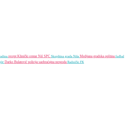
recept
Klinički centar Niš
SPC
Medijana gradska opština
radina
Skupština grada Niša
fudbal
nje
Darko Bulatović
policija
saobraćajna nezgoda
Radnički FK