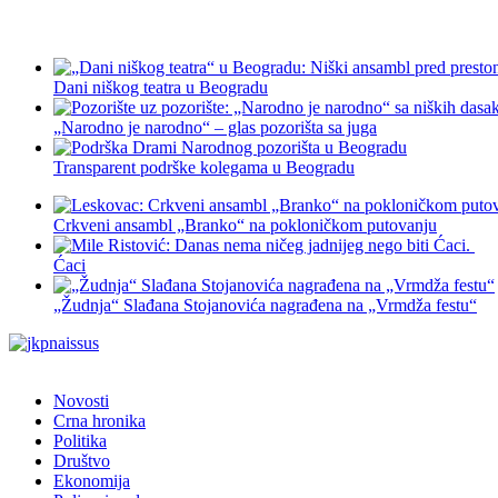
Dani niškog teatra u Beogradu
„Narodno je narodno“ – glas pozorišta sa juga
Transparent podrške kolegama u Beogradu
Crkveni ansambl „Branko“ na pokloničkom putovanju
Ćaci
„Žudnja“ Slađana Stojanovića nagrađena na „Vrmdža festu“
Novosti
Crna hronika
Politika
Društvo
Ekonomija