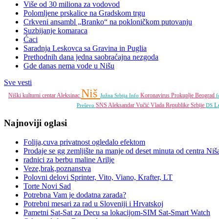
Više od 30 miliona za vodovod
Polomljene prskalice na Gradskom trgu
Crkveni ansambl „Branko“ na pokloničkom putovanju
Suzbijanje komaraca
Ćaci
Saradnja Leskovca sa Gravina in Puglia
Prethodnih dana jedna saobraćajna nezgoda
Gde danas nema vode u Nišu
Sve vesti
Niš
Niški kulturni centar
Aleksinac
Koronavirus
Prokuplje
Beograd
Južna Srbija Info
f
L
SNS
Aleksandar Vučić
Vlada Republike Srbije
Preševo
DS
Najnoviji oglasi
Folija,cuva privatnost ogledalo efektom
Prodaje se gg zemljište na manje od deset minuta od centra Niš
radnici za berbu maline Arilje
Veze,brak,poznanstva
Polovni delovi Sprinter, Vito, Viano, Krafter, LT
Torte Novi Sad
Potrebna Vam je dodatna zarada?
Potrebni mesari za rad u Sloveniji i Hrvatskoj
Pametni Sat-Sat za Decu sa lokacijom-SIM Sat-Smart Watch