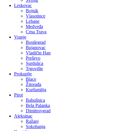
Svrljig
Leskovac
Bojnik
Vlasotince
Lebane
Medveđa
Crna Trava
Vranje
Bosilegrad
Bujanovac
Vladičin Han
Preševo
Surdulica
Trgovište
Prokuplje
Blace
Žitorađa
Kuršumlija
Pirot
Babušnica
Bela Palanka
Dimitrovgrad
Aleksinac
Ražanj
Sokobanja