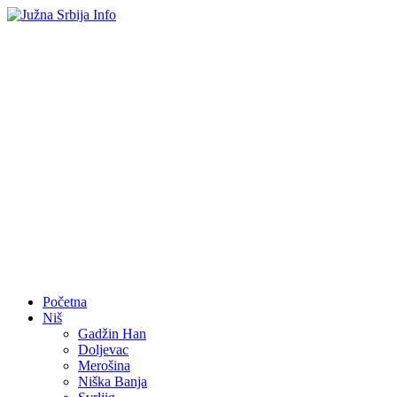
Početna
Niš
Gadžin Han
Doljevac
Merošina
Niška Banja