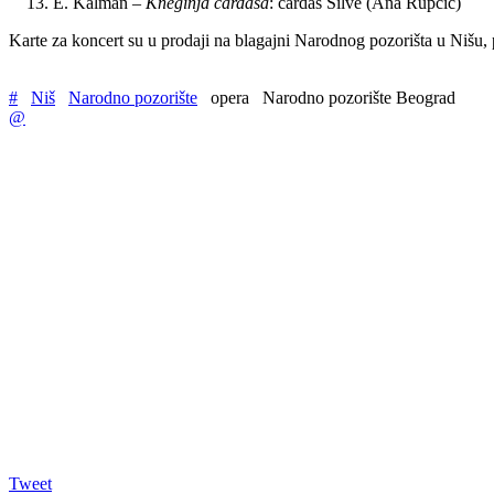
E. Kalman –
Kneginja čardaša
: čardaš Silve (Ana Rupčić)
Karte za koncert su u prodaji na blagajni Narodnog pozorišta u Nišu,
#
Niš
Narodno pozorište
opera
Narodno pozorište Beograd
@
Tweet