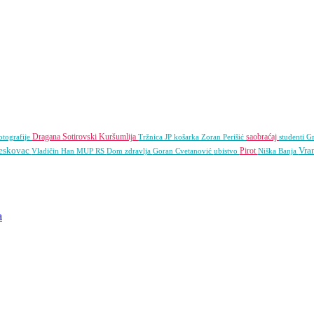
Dragana Sotirovski
Kuršumlija
saobraćaj
otografije
Tržnica JP
košarka
Zoran Perišić
studenti
G
eskovac
Vra
Pirot
Vladičin Han
MUP RS
Dom zdravlja
Goran Cvetanović
ubistvo
Niška Banja
a