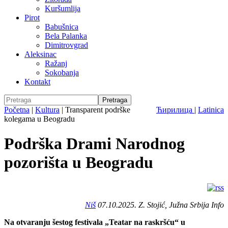
Kuršumlija
Pirot
Babušnica
Bela Palanka
Dimitrovgrad
Aleksinac
Ražanj
Sokobanja
Kontakt
Početna
|
Kultura
|
Transparent podrške
Ћирилица
|
Latinica
kolegama u Beogradu
Podrška Drami Narodnog
pozorišta u Beogradu
Niš
07.10.2025. Z. Stojić, Južna Srbija Info
Na otvaranju šestog festivala „Teatar na raskršću“ u