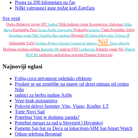
Pruga za 200 kilometara na čas
Niški vatrogasci gase požar kod Zaječara
Sve vesti
Darko Bulatović
recept
SPC
Niški kulturni centar
Koronavirus
Aleksinac
fudbal
Niška
Kuršumlija
Pirot
Prokuplje
Vlada Republike Srbije
Banja
Zoran Perišić
fotografije
košarka
Beograd
Skupština grada Niša
Vladičin Han
studenti
DS
Južna Srbija Info
Tržnica JP
Niš
Aleksandar Vučić
Gradina
Preševo
Goran Cvetanović
ubistvo
Dom zdravlja
Leskovac
Vranje
Medijana gradska opština
policija
SNS
Klinički centar Niš
Radnički FK
saobraćaj
saobraćajna nezgoda
Dragana Sotirovski
MUP RS
Najnoviji oglasi
Folija,cuva privatnost ogledalo efektom
Prodaje se gg zemljište na manje od deset minuta od centra
Niša
radnici za berbu maline Arilje
Veze,brak,poznanstva
Polovni delovi Sprinter, Vito, Viano, Krafter, LT
Torte Novi Sad
Potrebna Vam je dodatna zarada?
Potrebni mesari za rad u Sloveniji i Hrvatskoj
Pametni Sat-Sat za Decu sa lokacijom-SIM Sat-Smart Watch
Otkup telefona Beograd