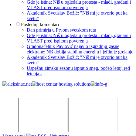
Gde je istina: Niš u ogledalu protesta - mladi, građani i
VLAST pred ispitom poverenja
Akademik Svetislav Božić: "Niš mi je otvorio put ka
svetu“
Poslednji komentari
Dan primirja u Prvom svetskom ratu
Gde je istina: Niš u ogledalu protesta - mladi, građani i
VLAST pred ispitom poverenja
Gradonačelnik Pavlović najavio izgradnju gasne
elektrane: Niš dobija stabilnu energiju i jeftinije grejanje
Akademik Svetislav Božić: "Niš mi je otvorio put ka
svetu“
Uspešnu zimsku sezonu ispratio sneg, počeo letnji red
letenja -