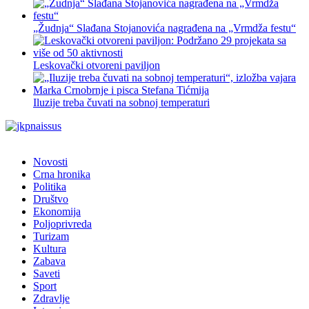
„Žudnja“ Slađana Stojanovića nagrađena na „Vrmdža festu“
Leskovački otvoreni paviljon
Iluzije treba čuvati na sobnoj temperaturi
Novosti
Crna hronika
Politika
Društvo
Ekonomija
Poljoprivreda
Turizam
Kultura
Zabava
Saveti
Sport
Zdravlje