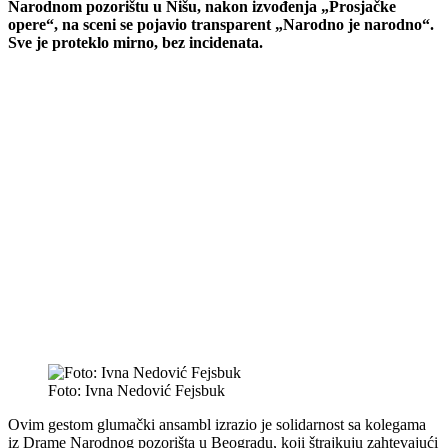
Narodnom pozorištu u Nišu, nakon izvođenja „Prosjačke
opere“, na sceni se pojavio transparent „Narodno je narodno“.
Sve je proteklo mirno, bez incidenata.
Foto: Ivna Nedović Fejsbuk
Ovim gestom glumački ansambl izrazio je solidarnost sa kolegama
iz Drame Narodnog pozorišta u Beogradu, koji štrajkuju zahtevajući