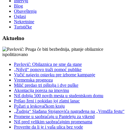
Intervju
Blog
Obaveštenja
Oglasi
Nekretnine
Turističke
Aktuelno
Pavlović: Obilaznica ne sme da stane
„Nišvil“ ponovo traži pomoć publike
Vučić najavio ostavku pre izborne kampanje
Vremenska prognoza
Milić predao tri pištolja i dve puške
Akontacija poreza na imovinu
Niš dobija 500 novih mesta u studentskom domu
Prišao ženi i pokidao joj zlatni lanac
Požari u leskovačkom kraju
„Žudnja“ Slađana Stojanovića nagrađena na „Vrmdža festu“
Promene u saobraćaju u Panteleju za vikend
Niš pred velikim saobraćajnim promenama
Proverite da li je i vaša ulica bez vode