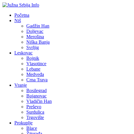
Početna
Niš
Gadžin Han
Doljevac
Merošina
Niška Banja
Svrljig
Leskovac
Bojnik
Vlasotince
Lebane
Medveđa
Crna Trava
Vranje
Bosilegrad
Bujanovac
Vladičin Han
Preševo
Surdulica
Trgovište
Prokuplje
Blace
Žitorađa