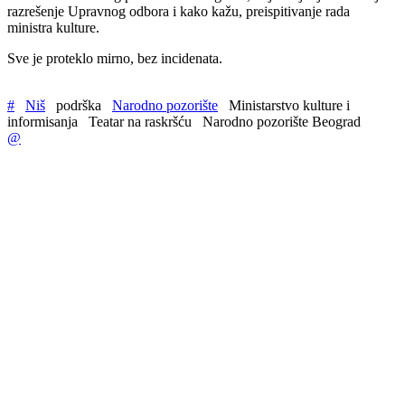
razrešenje Upravnog odbora i kako kažu, preispitivanje rada
ministra kulture.
Sve je proteklo mirno, bez incidenata.
#
Niš
podrška
Narodno pozorište
Ministarstvo kulture i
informisanja
Teatar na raskršću
Narodno pozorište Beograd
@