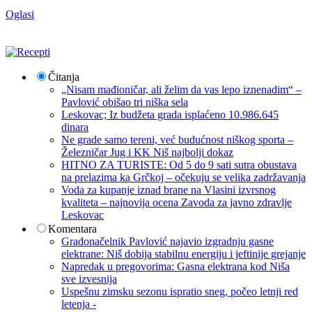
Oglasi
Čitanja
„Nisam mađioničar, ali želim da vas lepo iznenadim“ –
Pavlović obišao tri niška sela
Leskovac; Iz budžeta grada isplaćeno 10.986.645
dinara
Ne grade samo tereni, već budućnost niškog sporta –
Železničar Jug i KK Niš najbolji dokaz
HITNO ZA TURISTE: Od 5 do 9 sati sutra obustava
na prelazima ka Grčkoj – očekuju se velika zadržavanja
Voda za kupanje iznad brane na Vlasini izvrsnog
kvaliteta – najnovija ocena Zavoda za javno zdravlje
Leskovac
Komentara
Gradonačelnik Pavlović najavio izgradnju gasne
elektrane: Niš dobija stabilnu energiju i jeftinije grejanje
Napredak u pregovorima: Gasna elektrana kod Niša
sve izvesnija
Uspešnu zimsku sezonu ispratio sneg, počeo letnji red
letenja -