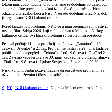
tokom juna 2026. godine. Ovo priznanje se dodeljuje po deseti put,
a nagradu čine povelja i novčani iznos. Svečano uručenje biće
održano u Gradskoj kući u Nišu. Nagradu dodeljuje Grad Niš, dok
je organizator Niški kulturni centar.
Pored književnog programa, NKC će u junu organizovati i Festival
ruskog filma Srbija 2026, koji će biti održan u Maloj sali Niškog
kulturnog centra. Svi filmski programi su besplatni za posetioce.
Festival počinje 11. juna projekcijama filmova „Buratino” u 19
časova i „Avijator” u 21 čas. Program se nastavlja 29. juna, kada će
publika moći da pogleda „Čeburašku” od 19 časova i „Oca” od 21
čas. Završno veče festivala je 30. juna, kada su na programu filmovi
„Finiks” u 19 časova i „Ljubav Sovjetskog Saveza” od 20.30.
Niški kulturni centar poziva građane da prisustvuju programima i
uživaju u književnim i filmskim sadržajima.
#
Niš
Niški kulturni centar
Nagrada Maleni cvet
ruski film
@