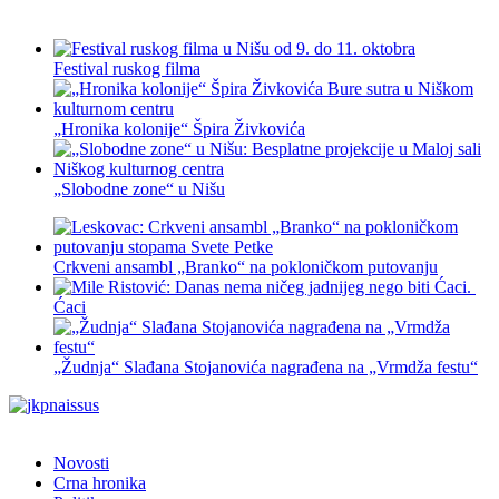
Festival ruskog filma
„Hronika kolonije“ Špira Živkovića
„Slobodne zone“ u Nišu
Crkveni ansambl „Branko“ na pokloničkom putovanju
Ćaci
„Žudnja“ Slađana Stojanovića nagrađena na „Vrmdža festu“
Novosti
Crna hronika