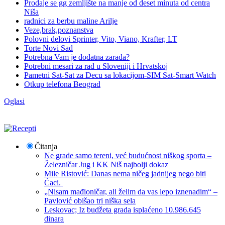
Prodaje se gg zemljište na manje od deset minuta od centra
Niša
radnici za berbu maline Arilje
Veze,brak,poznanstva
Polovni delovi Sprinter, Vito, Viano, Krafter, LT
Torte Novi Sad
Potrebna Vam je dodatna zarada?
Potrebni mesari za rad u Sloveniji i Hrvatskoj
Pametni Sat-Sat za Decu sa lokacijom-SIM Sat-Smart Watch
Otkup telefona Beograd
Oglasi
Čitanja
Ne grade samo tereni, već budućnost niškog sporta –
Železničar Jug i KK Niš najbolji dokaz
Mile Ristović: Danas nema ničeg jadnijeg nego biti
Ćaci.
„Nisam mađioničar, ali želim da vas lepo iznenadim“ –
Pavlović obišao tri niška sela
Leskovac; Iz budžeta grada isplaćeno 10.986.645
dinara