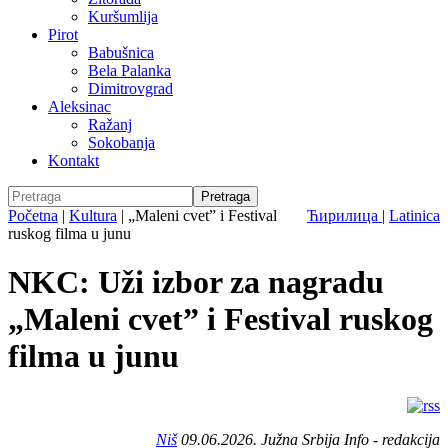
Kuršumlija
Pirot
Babušnica
Bela Palanka
Dimitrovgrad
Aleksinac
Ražanj
Sokobanja
Kontakt
Početna
|
Kultura
|
„Maleni cvet” i Festival
Ћирилица
|
Latinica
ruskog filma u junu
NKC: Uži izbor za nagradu
„Maleni cvet” i Festival ruskog
filma u junu
Niš
09.06.2026. Južna Srbija Info - redakcija