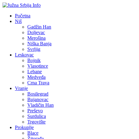
Početna
Niš
Gadžin Han
Doljevac
Merošina
Niška Banja
Svrljig
Leskovac
Bojnik
Vlasotince
Lebane
Medveđa
Crna Trava
Vranje
Bosilegrad
Bujanovac
Vladičin Han
Preševo
Surdulica
Trgovište
Prokuplje
Blace
Žitorađa