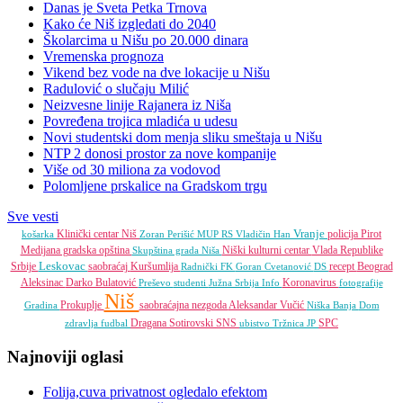
Danas je Sveta Petka Trnova
Kako će Niš izgledati do 2040
Školarcima u Nišu po 20.000 dinara
Vremenska prognoza
Vikend bez vode na dve lokacije u Nišu
Radulović o slučaju Milić
Neizvesne linije Rajanera iz Niša
Povređena trojica mladića u udesu
Novi studentski dom menja sliku smeštaja u Nišu
NTP 2 donosi prostor za nove kompanije
Više od 30 miliona za vodovod
Polomljene prskalice na Gradskom trgu
Sve vesti
Vranje
Klinički centar Niš
policija
Pirot
košarka
Zoran Perišić
MUP RS
Vladičin Han
Medijana gradska opština
Niški kulturni centar
Vlada Republike
Skupština grada Niša
Leskovac
Srbije
saobraćaj
Kuršumlija
recept
Beograd
Radnički FK
Goran Cvetanović
DS
Aleksinac
Darko Bulatović
Koronavirus
Preševo
studenti
Južna Srbija Info
fotografije
Niš
Prokuplje
saobraćajna nezgoda
Aleksandar Vučić
Gradina
Niška Banja
Dom
Dragana Sotirovski
SNS
SPC
zdravlja
fudbal
ubistvo
Tržnica JP
Najnoviji oglasi
Folija,cuva privatnost ogledalo efektom