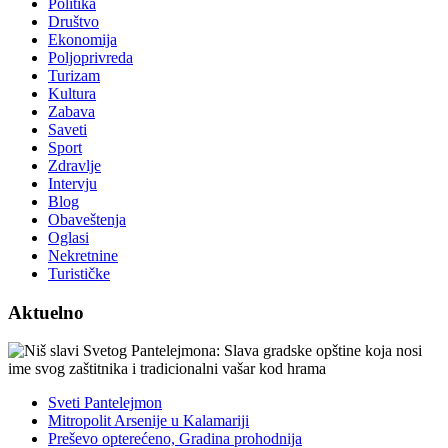
Politika
Društvo
Ekonomija
Poljoprivreda
Turizam
Kultura
Zabava
Saveti
Sport
Zdravlje
Intervju
Blog
Obaveštenja
Oglasi
Nekretnine
Turističke
Aktuelno
Sveti Pantelejmon
Mitropolit Arsenije u Kalamariji
Preševo opterećeno, Gradina prohodnija