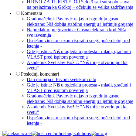
HITNO ZA TURISTE: Od 5 do 9 sati sutra obustava
na prelazima ka Grčkoj – očekuju se velika zadržavanja
Komentara
Gradonačelnik Pavlović najavio izgradnju gasne
elektrane: Niš dobija stabilnu energiju i jeftinije grejanje
Napredak u pregovorima: Gasna elektrana kod Niša
sve izvesnija
Uspešnu zimsku sezonu ispratio sneg, počeo letnji red
letenja -
Gde je istina: Niš u ogledalu protesta - mladi, građani i
VLAST pred ispitom poverenja
Akademik Svetislav Božić: "Niš mi je otvorio put ka
svetu“
Poslednji komentari
Dan primirja u Prvom svetskom ratu
Gde je istina: Niš u ogledalu protesta - mladi, građani i
VLAST pred ispitom poverenja
Gradonačelnik Pavlović najavio izgradnju gasne
elektrane: Niš dobija stabilnu energiju i jeftinije grejanje
Akademik Svetislav Božić: "Niš mi je otvorio put ka
svetu“
Uspešnu zimsku sezonu ispratio sneg, počeo letnji red
letenja -