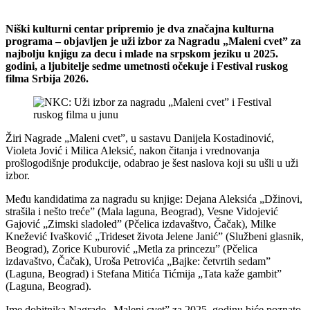
Niški kulturni centar pripremio je dva značajna kulturna
programa – objavljen je uži izbor za Nagradu „Maleni cvet” za
najbolju knjigu za decu i mlade na srpskom jeziku u 2025.
godini, a ljubitelje sedme umetnosti očekuje i Festival ruskog
filma Srbija 2026.
Žiri Nagrade „Maleni cvet”, u sastavu Danijela Kostadinović,
Violeta Jović i Milica Aleksić, nakon čitanja i vrednovanja
prošlogodišnje produkcije, odabrao je šest naslova koji su ušli u uži
izbor.
Među kandidatima za nagradu su knjige: Dejana Aleksića „Džinovi,
strašila i nešto treće” (Mala laguna, Beograd), Vesne Vidojević
Gajović „Zimski sladoled” (Pčelica izdavaštvo, Čačak), Milke
Knežević Ivašković „Trideset života Jelene Janić” (Službeni glasnik,
Beograd), Zorice Kuburović „Metla za princezu” (Pčelica
izdavaštvo, Čačak), Uroša Petrovića „Bajke: četvrtih sedam”
(Laguna, Beograd) i Stefana Mitića Tićmija „Tata kaže gambit”
(Laguna, Beograd).
Ime dobitnika Nagrade „Maleni cvet” za 2025. godinu biće poznato