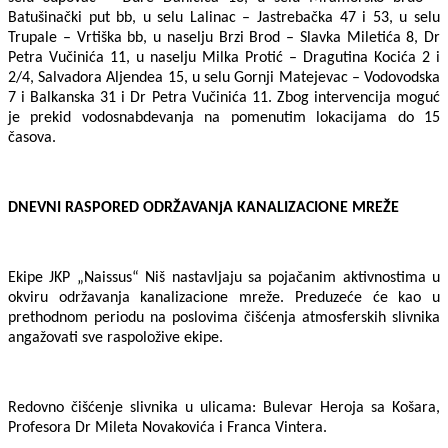
Batušinački put bb, u selu Lalinac – Jastrebačka 47 i 53, u selu
Trupale – Vrtiška bb, u naselju Brzi Brod – Slavka Miletića 8, Dr
Petra Vučinića 11, u naselju Milka Protić – Dragutina Kocića 2 i
2/4, Salvadora Aljendea 15, u selu Gornji Matejevac – Vodovodska
7 i Balkanska 31 i Dr Petra Vučinića 11. Zbog intervencija moguć
je prekid vodosnabdevanja na pomenutim lokacijama do 15
časova.
DNEVNI RASPORED ODRŽAVANjA KANALIZACIONE MREŽE
Ekipe JKP „Naissus“ Niš nastavljaju sa pojačanim aktivnostima u
okviru održavanja kanalizacione mreže. Preduzeće će kao u
prethodnom periodu na poslovima čišćenja atmosferskih slivnika
angažovati sve raspoložive ekipe.
Redovno čišćenje slivnika u ulicama: Bulevar Heroja sa Košara,
Profesora Dr Mileta Novakovića i Franca Vintera.