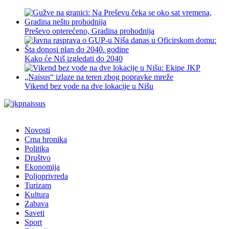
Preševo opterećeno, Gradina prohodnija
Kako će Niš izgledati do 2040
Vikend bez vode na dve lokacije u Nišu
Novosti
Crna hronika
Politika
Društvo
Ekonomija
Poljoprivreda
Turizam
Kultura
Zabava
Saveti
Sport