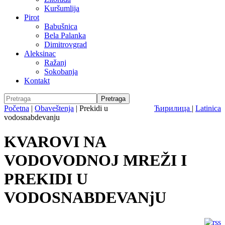
Kuršumlija
Pirot
Babušnica
Bela Palanka
Dimitrovgrad
Aleksinac
Ražanj
Sokobanja
Kontakt
Početna
|
Obaveštenja
|
Prekidi u
Ћирилица
|
Latinica
vodosnabdevanju
KVAROVI NA
VODOVODNOJ MREŽI I
PREKIDI U
VODOSNABDEVANjU