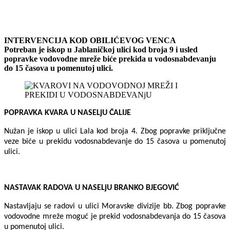
INTERVENCIJA KOD OBILIĆEVOG VENCA
Potreban je iskop u Jablaničkoj ulici kod broja 9 i usled
popravke vodovodne mreže biće prekida u vodosnabdevanju
do 15 časova u pomenutoj ulici.
POPRAVKA KVARA U NASELjU ČALIJE
Nužan je iskop u ulici Lala kod broja 4. Zbog popravke priključne
veze biće u prekidu vodosnabdevanje do 15 časova u pomenutoj
ulici.
NASTAVAK RADOVA U NASELjU BRANKO BJEGOVIĆ
Nastavljaju se radovi u ulici Moravske divizije bb. Zbog popravke
vodovodne mreže moguć je prekid vodosnabdevanja do 15 časova
u pomenutoj ulici.