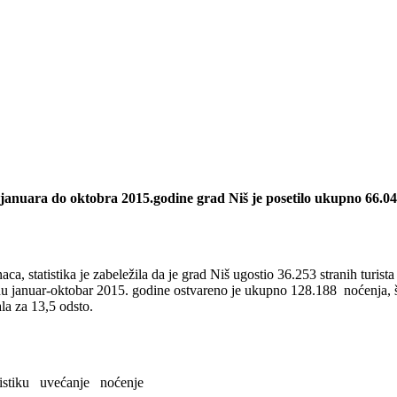
nuara do oktobra 2015.godine grad Niš je posetilo ukupno 66.043 tu
aca, statistika je zabeležila da je grad Niš ugostio 36.253 stranih turist
du januar-oktobar 2015. godine ostvareno je ukupno 128.188 noćenja, št
la za 13,5 odsto.
istiku
uvećanje
noćenje