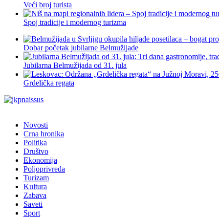
Veći broj turista
Spoj tradicije i modernog turizma
Dobar početak jubilarne Belmužijade
Jubilarna Belmužijada od 31. jula
Grdelička regata
Novosti
Crna hronika
Politika
Društvo
Ekonomija
Poljoprivreda
Turizam
Kultura
Zabava
Saveti
Sport