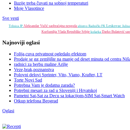
Iluzije treba čuvati na sobnoj temperaturi
Moje Vlasotince
Sve vesti
Leskovac
Aleksandar Vučić
saobraćajna nezgoda
Tržnica JP
ubistvo
Radnički FK
Južna
Kuršumlija
Vlada Republike Srbije
Darko Bulatović
sao
košarka
Najnoviji oglasi
Folija,cuva privatnost ogledalo efektom
Prodaje se gg zemljište na manje od deset minuta od centra Niš
radnici za berbu maline Arilje
Veze,brak,poznanstva
Polovni delovi Sprinter, Vito, Viano, Krafter, LT
Torte Novi Sad
Potrebna Vam je dodatna zarada?
Potrebni mesari za rad u Sloveniji i Hrvatskoj
Pametni Sat-Sat za Decu sa lokacijom-SIM Sat-Smart Watch
Otkup telefona Beograd
Oglasi