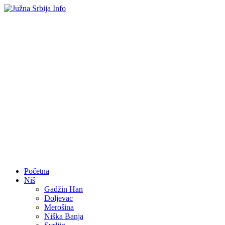
Početna
Niš
Gadžin Han
Doljevac
Merošina
Niška Banja