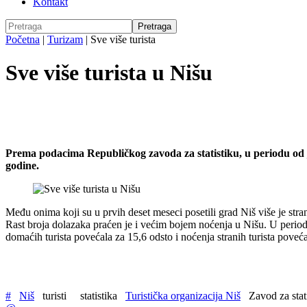
Kontakt
Početna
|
Turizam
|
Sve više turista
Sve više turista u Nišu
Prema podacima Republičkog zavoda za statistiku, u periodu od ja
godine.
Među onima koji su u prvih deset meseci posetili grad Niš više je stran
Rast broja dolazaka praćen je i većim bojem noćenja u Nišu. U perio
domaćih turista povećala za 15,6 odsto i noćenja stranih turista poveća
#
Niš
turisti
statistika
Turistička organizacija Niš
Zavod za stat