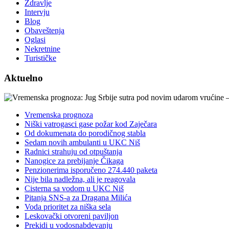
Zdravlje
Intervju
Blog
Obaveštenja
Oglasi
Nekretnine
Turističke
Aktuelno
Vremenska prognoza
Niški vatrogasci gase požar kod Zaječara
Od dokumenata do porodičnog stabla
Sedam novih ambulanti u UKC Niš
Radnici strahuju od otpuštanja
Nanogice za prebijanje Čikaga
Penzionerima isporučeno 274.440 paketa
Nije bila nadležna, ali je reagovala
Cisterna sa vodom u UKC Niš
Pitanja SNS-a za Dragana Milića
Voda prioritet za niška sela
Leskovački otvoreni paviljon
Prekidi u vodosnabdevanju