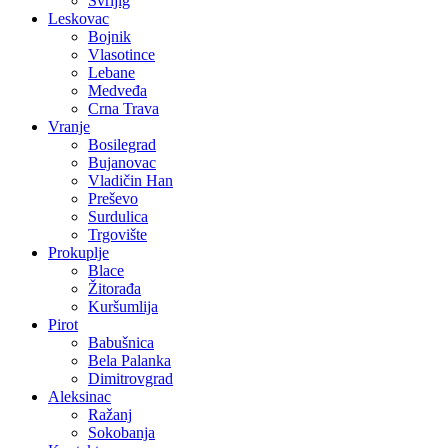
Svrljig
Leskovac
Bojnik
Vlasotince
Lebane
Medveđa
Crna Trava
Vranje
Bosilegrad
Bujanovac
Vladičin Han
Preševo
Surdulica
Trgovište
Prokuplje
Blace
Žitorađa
Kuršumlija
Pirot
Babušnica
Bela Palanka
Dimitrovgrad
Aleksinac
Ražanj
Sokobanja