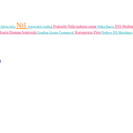
Niš
Prokuplje
Niški kulturni centar
SNS
Medija
 Srbija Info
fotografije
fudbal
Niška Banja
braćaj
Dragana Sotirovski
Koronavirus
Pirot
Gradina
Goran Cvetanović
Preševo
DS
Skupština 
a