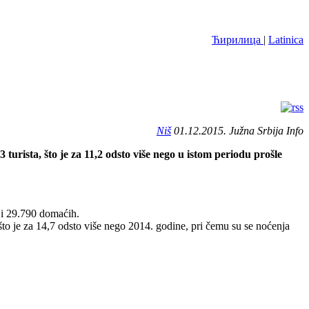
Ћирилица
|
Latinica
Niš
01.12.2015. Južna Srbija Info
rista, što je za 11,2 odsto više nego u istom periodu prošle
a i 29.790 domaćih.
o je za 14,7 odsto više nego 2014. godine, pri čemu su se noćenja