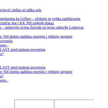
vlović obišao tri niška sela
relazima ka Grčkoj – očekuju se velika zadržavanja
ezničar Jug i KK Niš najbolji dokaz
ta – najnovija ocena Zavoda za javno zdravlje Leskovac
Niš dobija stabilnu energiju i jeftinije grejanje
zvesnija
enja -
i VLAST pred ispitom poverenja
tu“
i VLAST pred ispitom poverenja
Niš dobija stabilnu energiju i jeftinije grejanje
tu“
enja -