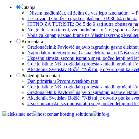
Čitanja
„Nisam mađioničar, ali želim da vas lepo iznenadim“ – Pa
Leskovac; Iz budžeta grada isplaćeno 10.986.645 dinara
HITNO ZA TURISTE: Od 5 do 9 sati sutra obustava na p
Ne grade samo tereni, već budućnost niškog sporta – Žel
Voda za kupanje iznad brane na Vlasini izvrsnog kvalite
Komentara
Gradonačelnik Pavlović najavio izgradnju gasne elektrane: 
Napredak u pregovorima: Gasna elektrana kod Niša sve i
Uspešnu zimsku sezonu ispratio sneg, počeo letnji red let
Gde je istina: Niš u ogledalu protesta - mladi, građani 
Akademik Svetislav Božić: "Niš mi je otvorio put ka sve
Poslednji komentari
Dan primirja u Prvom svetskom ratu
Gde je istina: Niš u ogledalu protesta - mladi, građani 
Gradonačelnik Pavlović najavio izgradnju gasne elektrane: 
Akademik Svetislav Božić: "Niš mi je otvorio put ka sve
Uspešnu zimsku sezonu ispratio sneg, počeo letnji red let