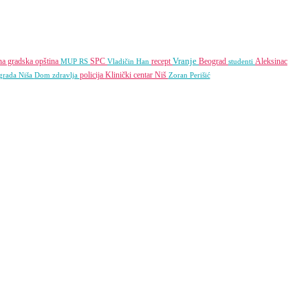
Vranje
na gradska opština
SPC
recept
Beograd
Aleksinac
MUP RS
Vladičin Han
studenti
policija
Klinički centar Niš
grada Niša
Dom zdravlja
Zoran Perišić