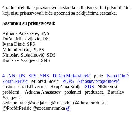
Gradonačelnik je pozvao sve poslanike, ali nisu svi bili prisutni. Oni
koji nisu prisustvovali biće upoznati sa zaključcima sastanka.
Sastanku su prisustvovali
:
Adriana Anastasov, SNS
Dušan Milisavljević, DS
Ivana Dinić, SPS
Milorad Stošić, PUPS
Ninoslav Stojadinović, SDS
Bratislav Vasiljević, SNS
#
Niš
DS
SPS
SNS
Dušan Milisavljević
plate
Ivana Dinić
Zoran Perišić
Milorad Stošić
PUPS
Ninoslav Stojadinović
nastup
Gradski većnik
Skupština Srbije
SDS
Niške vesti
problemi
Adriana Anastasov
poslanici
preduzeća
Bratislav
Vasiljević
@demokrate @socijalisti @sns_srbija @dusanorldusan
@ProfdrPerisic @socdemstranka
@