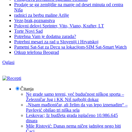
Prodaje se gg zemljište na manje od deset minuta od centra
Niša
radnici za berbu maline Arilje
Veze,brak,poznanstva
Polovni delovi Sprinter, Vito, Viano, Krafter, LT
Torte Novi Sad
Potrebna Vam je dodatna zarada?
Potrebni mesari za rad u Sloveniji i Hrvatskoj
Pametni Sat-Sat za Decu sa lokacijom-SIM Sat-Smart Watch
Otkup telefona Beograd
Oglasi
Čitanja
Ne grade samo tereni, već budućnost niškog sporta –
Železničar Jug i KK Niš najbolji dokaz
„Nisam mađioničar, ali želim da vas lepo iznenadim“ –
Pavlović obišao tri niška sela
Leskovac; Iz budžeta grada isplaćeno 10.986.645
dinara
Mile Ristović: Danas nema ničeg jadnijeg nego biti
Ćaci.