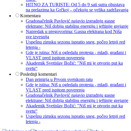
HITNO ZA TURISTE: Od 5 do 9 sati sutra obustava
na prelazima ka Grčkoj – očekuju se velika zadržavanja
Komentara
Gradonačelnik Pavlović najavio izgradnju gasne
elektrane: Niš dobija stabilnu energiju i jeftinije grejanje
Napredak u pregovorima: Gasna elektrana kod Niša
sve izvesnija
Uspešnu zimsku sezonu ispratio sneg, počeo letnji red
letenja -
Gde je istina: Niš u ogledalu protesta - mladi, građani i
VLAST pred ispitom poverenja
Akademik Svetislav Božić: "Niš mi je otvorio put ka
svetu“
Poslednji komentari
Dan primirja u Prvom svetskom ratu
Gde je istina: Niš u ogledalu protesta - mladi, građani i
VLAST pred ispitom poverenja
Gradonačelnik Pavlović najavio izgradnju gasne
elektrane: Niš dobija stabilnu energiju i jeftinije grejanje
Akademik Svetislav Božić: "Niš mi je otvorio put ka
svetu“
Uspešnu zimsku sezonu ispratio sneg, počeo letnji red
letenja -