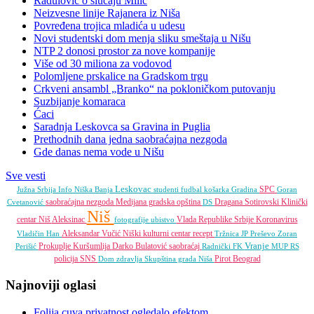
Radulović o slučaju Milić
Neizvesne linije Rajanera iz Niša
Povređena trojica mladića u udesu
Novi studentski dom menja sliku smeštaja u Nišu
NTP 2 donosi prostor za nove kompanije
Više od 30 miliona za vodovod
Polomljene prskalice na Gradskom trgu
Crkveni ansambl „Branko“ na pokloničkom putovanju
Suzbijanje komaraca
Ćaci
Saradnja Leskovca sa Gravina in Puglia
Prethodnih dana jedna saobraćajna nezgoda
Gde danas nema vode u Nišu
Sve vesti
Leskovac
SPC
Južna Srbija Info
Niška Banja
studenti
fudbal
košarka
Gradina
Goran
saobraćajna nezgoda
Medijana gradska opština
Dragana Sotirovski
Klinički
Cvetanović
DS
Niš
centar Niš
Aleksinac
Vlada Republike Srbije
Koronavirus
fotografije
ubistvo
Aleksandar Vučić
Niški kulturni centar
recept
Vladičin Han
Tržnica JP
Preševo
Zoran
Vranje
Prokuplje
Kuršumlija
Darko Bulatović
saobraćaj
Perišić
Radnički FK
MUP RS
policija
SNS
Pirot
Beograd
Dom zdravlja
Skupština grada Niša
Najnoviji oglasi
Folija,cuva privatnost ogledalo efektom