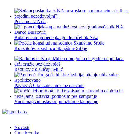
Poslanici iz Niša
Bulatović od ponedeljka gradonačelnik Niša
Konstitutivna sednica Skupštine Srbije
Radulović o slučaju Milić
Pavlović: Obilaznica ne sme da stane
Vučić najavio ostavku pre izborne kampanje
Novosti
Crna hronika