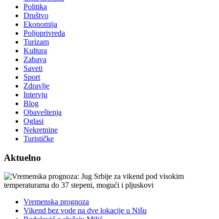
Politika
Društvo
Ekonomija
Poljoprivreda
Turizam
Kultura
Zabava
Saveti
Sport
Zdravlje
Intervju
Blog
Obaveštenja
Oglasi
Nekretnine
Turističke
Aktuelno
Vremenska prognoza
Vikend bez vode na dve lokacije u Nišu