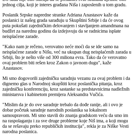
jednog cilja, koji je interes građana Niša i zaposlenih u tom gradu.
Poslanik Srpske napredne stranke Adriana Anastasov kaže da
poslanici iz našeg grada sarađuju u Skupštini Srbije i da će ovog
puta pokušati zajedničkim delovanjem i stavljanjem amandmana na
budžet za narednu godinu da izdejsvuju da se radnicima isplate
neisplaćene zarade.
"Kako nam je rečeno, verovatno neće moći da se ide samo na
neisplaćene zarade u Nišu, već na ukupan dug neisplaćenih zarada u
Srbiji, što je nešto više od 300 miliona evra. Tako da će verovatno
ovaj problem biti rešen kroz Zakon o javnom dugu", kaže
Anastasov.
Mi smo dogovorili zajedničku saradnju vezanu za ovaj problem i da
dignemo glas u Narodnoj skupštiti kroz poslanička pitanja, kroz
zajedničku konferenciju, kroz sastanke sa predstavnicima nadležnih
ministarsva i kabinetom premijera Aleksandra Vučića.
"Mislim da je do ove saradnje trebalo da dođe ranije, ali i ovo je
dobar početak saradnje narodnih poslanika sa lokalnom
samoupravom. Mi smo stavili do znanja gradskom veću da smo im
na raspolaganju i za sve druge probleme koje Niš ima, a koji mogu
da se rešavaju preko republičkih institucija", rekla je za Niške Vesti
narodna poslanica.