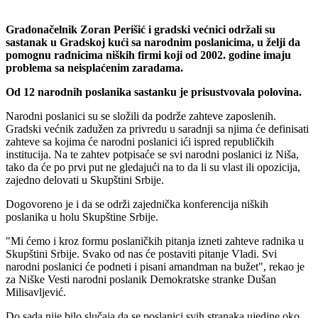
Gradonačelnik Zoran Perišić i gradski većnici održali su
sastanak u Gradskoj kući sa narodnim poslanicima, u želji da
pomognu radnicima niških firmi koji od 2002. godine imaju
problema sa neisplaćenim zaradama.
Od 12 narodnih poslanika sastanku je prisustvovala polovina.
Narodni poslanici su se složili da podrže zahteve zaposlenih.
Gradski većnik zadužen za privredu u saradnji sa njima će definisati
zahteve sa kojima će narodni poslanici ići ispred republičkih
institucija. Na te zahtev potpisaće se svi narodni poslanici iz Niša,
tako da će po prvi put ne gledajući na to da li su vlast ili opozicija,
zajedno delovati u Skupštini Srbije.
Dogovoreno je i da se održi zajednička konferencija niških
poslanika u holu Skupštine Srbije.
"Mi ćemo i kroz formu poslaničkih pitanja izneti zahteve radnika u
Skupštini Srbije. Svako od nas će postaviti pitanje Vladi. Svi
narodni poslanici će podneti i pisani amandman na bužet", rekao je
za Niške Vesti narodni poslanik Demokratske stranke Dušan
Milisavljević.
Do sada nije bilo slučaja da se poslanici svih stranaka ujedine oko