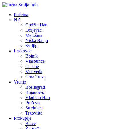
Početna
Niš
Gadžin Han
Doljevac
Merošina
Niška Banja
Svrljig
Leskovac
Bojnik
Vlasotince
Lebane
Medveđa
Crna Trava
Vranje
Bosilegrad
Bujanovac
Vladičin Han
Preševo
Surdulica
Trgovište
Prokuplje
Blace
Žitorađa