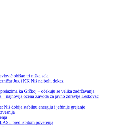
vlović obišao tri niška sela
ezničar Jug i KK Niš najbolji dokaz
relazima ka Grčkoj – očekuju se velika zadržavanja
ta – najnovija ocena Zavoda za javno zdravlje Leskovac
Niš dobija stabilnu energiju i jeftinije grejanje
zvesnija
enja -
i VLAST pred ispitom poverenja