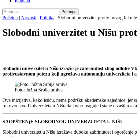
Kontakt
Početna
|
Novosti
|
Politika
|
Slobodni univerzitet protiv novog fakulte
Slobodni univerzitet u Nišu prot
Slobodni univerzitet u Nišu izrazio je zabrinutost zbog odluke Vl
protivustavnom potezu koji ugrožava autonomiju univerziteta i 
Foto: Južna Srbija arhiva
Ova inicijativa, kako ističu, nema podršku akademske zajednice, jer s
rukovodstvo Univerziteta u Nišu da javno reaguje i stane u zaštitu a
SAOPŠTENjE SLOBODNOG UNIVERZITETA U NIŠU
Slobodni univerzitet u Nišu izražava duboku zabrinutost i ogorčenj