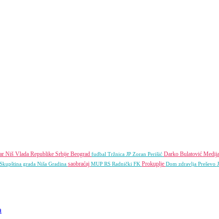
tar Niš
Vlada Republike Srbije
Beograd
Darko Bulatović
Medija
fudbal
Tržnica JP
Zoran Perišić
saobraćaj
Prokuplje
Skupština grada Niša
Gradina
MUP RS
Radnički FK
Dom zdravlja
Preševo
a