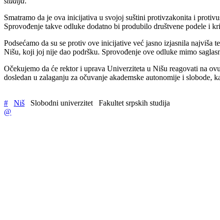
studija
.
Smatramo da je ova inicijativa u svojoj suštini protivzakonita i proti
Sprovođenje takve odluke dodatno bi produbilo društvene podele i kriz
Podsećamo da su se protiv ove inicijative već jasno izjasnila najviša 
Nišu, koji joj nije dao podršku. Sprovođenje ove odluke mimo saglasno
Očekujemo da će rektor i uprava Univerziteta u Nišu reagovati na ovu 
dosledan u zalaganju za očuvanje akademske autonomije i slobode, k
#
Niš
Slobodni univerzitet
Fakultet srpskih studija
@