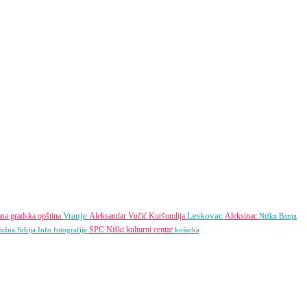
Vranje
Leskovac
na gradska opština
Aleksandar Vučić
Kuršumlija
Aleksinac
Niška Banja
SPC
Niški kulturni centar
Južna Srbija Info
fotografije
košarka