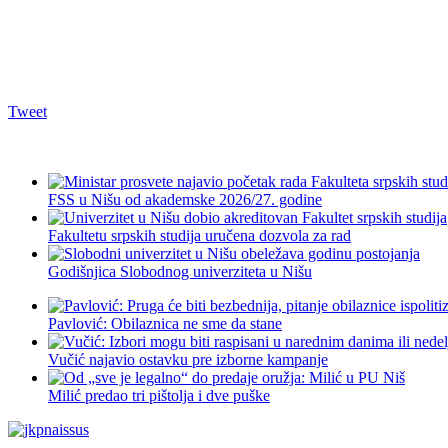
Tweet
FSS u Nišu od akademske 2026/27. godine
Fakultetu srpskih studija uručena dozvola za rad
Godišnjica Slobodnog univerziteta u Nišu
Pavlović: Obilaznica ne sme da stane
Vučić najavio ostavku pre izborne kampanje
Milić predao tri pištolja i dve puške