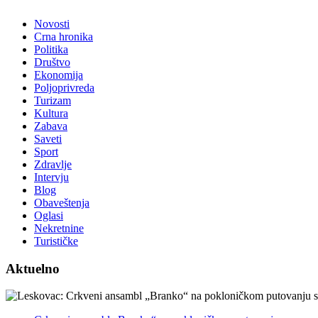
Novosti
Crna hronika
Politika
Društvo
Ekonomija
Poljoprivreda
Turizam
Kultura
Zabava
Saveti
Sport
Zdravlje
Intervju
Blog
Obaveštenja
Oglasi
Nekretnine
Turističke
Aktuelno