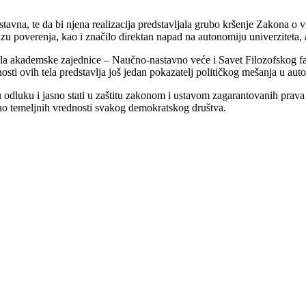
vustavna, te da bi njena realizacija predstavljala grubo kršenje Zakona o
u poverenja, kao i značilo direktan napad na autonomiju univerziteta, 
tela akademske zajednice – Naučno-nastavno veće i Savet Filozofskog faku
sti ovih tela predstavlja još jedan pokazatelj političkog mešanja u aut
odluku i jasno stati u zaštitu zakonom i ustavom zagarantovanih prava u
ao temeljnih vrednosti svakog demokratskog društva.