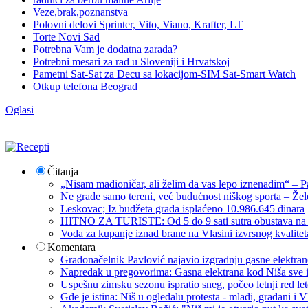
Veze,brak,poznanstva
Polovni delovi Sprinter, Vito, Viano, Krafter, LT
Torte Novi Sad
Potrebna Vam je dodatna zarada?
Potrebni mesari za rad u Sloveniji i Hrvatskoj
Pametni Sat-Sat za Decu sa lokacijom-SIM Sat-Smart Watch
Otkup telefona Beograd
Oglasi
Čitanja
„Nisam mađioničar, ali želim da vas lepo iznenadim“ – Pa
Ne grade samo tereni, već budućnost niškog sporta – Žel
Leskovac; Iz budžeta grada isplaćeno 10.986.645 dinara
HITNO ZA TURISTE: Od 5 do 9 sati sutra obustava na p
Voda za kupanje iznad brane na Vlasini izvrsnog kvalite
Komentara
Gradonačelnik Pavlović najavio izgradnju gasne elektrane: 
Napredak u pregovorima: Gasna elektrana kod Niša sve i
Uspešnu zimsku sezonu ispratio sneg, počeo letnji red let
Gde je istina: Niš u ogledalu protesta - mladi, građani 