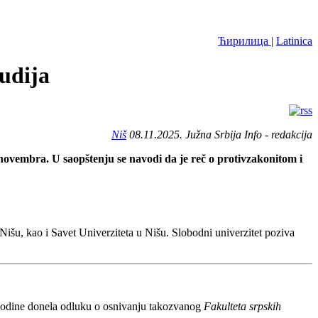
Ћирилица
|
Latinica
tudija
Niš
08.11.2025. Južna Srbija Info - redakcija
. novembra. U saopštenju se navodi da je reč o protivzakonitom i
Nišu, kao i Savet Univerziteta u Nišu. Slobodni univerzitet poziva
 godine donela odluku o osnivanju takozvanog
Fakulteta srpskih