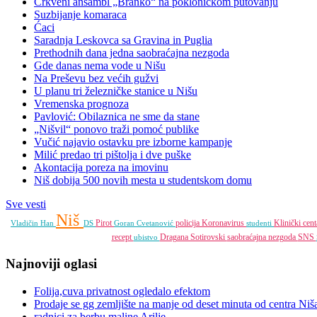
Crkveni ansambl „Branko“ na pokloničkom putovanju
Suzbijanje komaraca
Ćaci
Saradnja Leskovca sa Gravina in Puglia
Prethodnih dana jedna saobraćajna nezgoda
Gde danas nema vode u Nišu
Na Preševu bez većih gužvi
U planu tri železničke stanice u Nišu
Vremenska prognoza
Pavlović: Obilaznica ne sme da stane
„Nišvil“ ponovo traži pomoć publike
Vučić najavio ostavku pre izborne kampanje
Milić predao tri pištolja i dve puške
Akontacija poreza na imovinu
Niš dobija 500 novih mesta u studentskom domu
Sve vesti
Niš
Pirot
policija
Koronavirus
Klinički cen
Vladičin Han
DS
Goran Cvetanović
studenti
recept
Dragana Sotirovski
saobraćajna nezgoda
SNS
ubistvo
Najnoviji oglasi
Folija,cuva privatnost ogledalo efektom
Prodaje se gg zemljište na manje od deset minuta od centra Niš
radnici za berbu maline Arilje