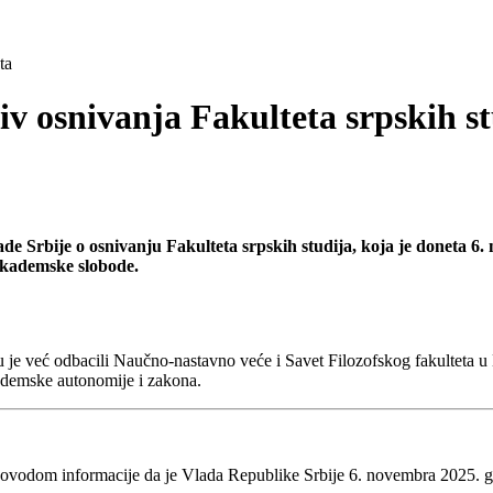
ta
iv osnivanja Fakulteta srpskih s
ade Srbije o osnivanju Fakulteta srpskih studija, koja je doneta 6
akademske slobode.
u je već odbacili Naučno-nastavno veće i Savet Filozofskog fakulteta u 
kademske autonomije i zakona.
e povodom informacije da je Vlada Republike Srbije 6. novembra 2025.