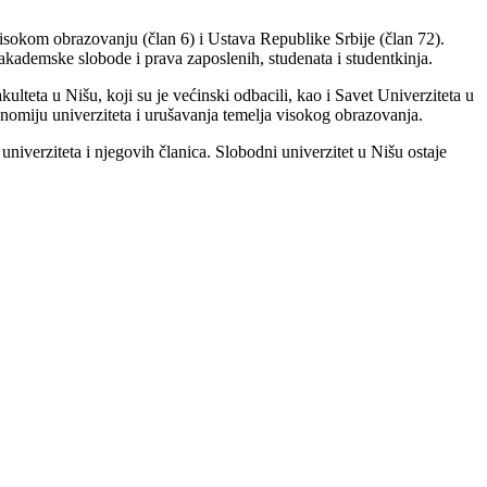
 visokom obrazovanju (član 6) i Ustava Republike Srbije (član 72).
akademske slobode i prava zaposlenih, studenata i studentkinja.
lteta u Nišu, koji su je većinski odbacili, kao i Savet Univerziteta u
onomiju univerziteta i urušavanja temelja visokog obrazovanja.
niverziteta i njegovih članica. Slobodni univerzitet u Nišu ostaje