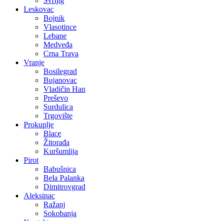
Svrljig
Leskovac
Bojnik
Vlasotince
Lebane
Medveđa
Crna Trava
Vranje
Bosilegrad
Bujanovac
Vladičin Han
Preševo
Surdulica
Trgovište
Prokuplje
Blace
Žitorađa
Kuršumlija
Pirot
Babušnica
Bela Palanka
Dimitrovgrad
Aleksinac
Ražanj
Sokobanja