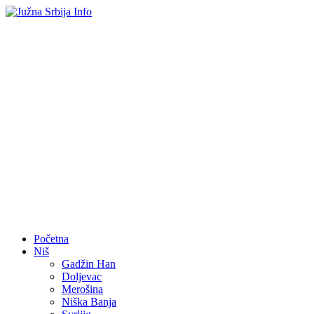
Početna
Niš
Gadžin Han
Doljevac
Merošina
Niška Banja