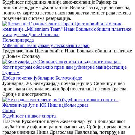
Будућност појединих линија авио-компаније Рајанер са
нишког аеродрома „Константин Велики“ за сада је неизвесна,
пошто су карте за летове након завршетка летњег реда летења
повучене из система резервација.
Пољопривреда
Millennium Team улаже у лесковачки аграр
Градоначелник Цветановић и Иван Бошњак обишли плантаже
у Доњем Стопању
Туризам
Добар почетак јубиларне Белмужијаде
Јубиларна, 20. Белмужијада почела је јуче у Сврљигу и већ
првог дана окупила велики број посетилаца из свих крајева
Србије и иностранства.
Спорт
Будућност нишког спорта
Пласман Рукометног клуба Железничар Југ и Кошаркашког
клуба Ниш у највиши ранг такмичења у Србији, према оцени
градоначелника Ниша Драгослава Павловића, потврђује да