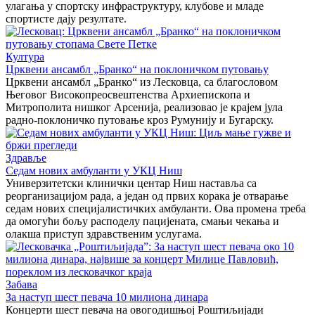
улагања у спортску инфраструктуру, клубове и младе
спортисте дају резултате.
Култура
Црквени ансамбл „Бранко“ на поклоничком путовању
Црквени ансамбл „Бранко“ из Лесковца, са благословом
Његовог Високопреосвештенства Архиепископа и
Митрополита нишког Арсенија, реализовао је крајем јула
радно-поклоничко путовање кроз Румунију и Бугарску.
Здравље
Седам нових амбуланти у УКЦ Ниш
Универзитетски клинички центар Ниш наставља са
реорганизацијом рада, а један од првих корака је отварање
седам нових специјалистичких амбуланти. Ова промена треба
да омогући бољу расподелу пацијената, смањи чекања и
олакша приступ здравственим услугама.
Забава
За наступ шест певача 10 милиона динара
Концерти шест певача на овогодишњој Роштиљијади