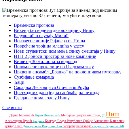
Временска прогноза
Викенд без воде на две локације у Нишу
Радуловић о случају Милић
Неизвесне линије Рајанера из Ниша
Повређена тројица младића у удесу
Нови студентски дом мења слику смештаја у Нишу
НТП 2 доноси простор за нове компаније
Више од 30 милиона за водовод
Поломљене прскалице на Градском тргу
Црквени ансамбл „Бранко“ на поклоничком путовању
Сузбијање комараца
Ћаци
Сарадња Лесковца са Gravina in Puglia
Претходних дана једна саобраћајна незгода
Где данас нема воде у Нишу
Све вести
Ниш
Дарко Булатовић
Медијана градска општина
Горан Цветановић
ДС
Александар Вучић
Београд
Влада Републике Србије
Алексинац
Клинички
Градина
центар Ниш
саобраћајна незгода
Дом здравља
Владичин Хан
студенти
Раднички ФК