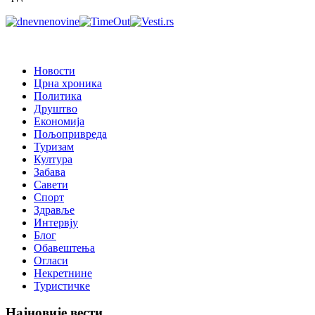
Новости
Црна хроника
Политика
Друштво
Економија
Пољопривреда
Туризам
Култура
Забава
Савети
Спорт
Здравље
Интервју
Блог
Обавештења
Огласи
Некретнине
Туристичке
Најновије вести