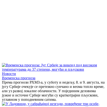
Новости
Временска прогноза
Према прогнози РХМЗ-а, у суботу и недељу, 8. и 9. августа, на
југу Србије очекује се претежно сунчано и веома топло време,
али уз развој локалне облачности. У појединим деловима
јужне и источне Србије могући су краткотрајни пљускови,
углавном у поподневним сатима.