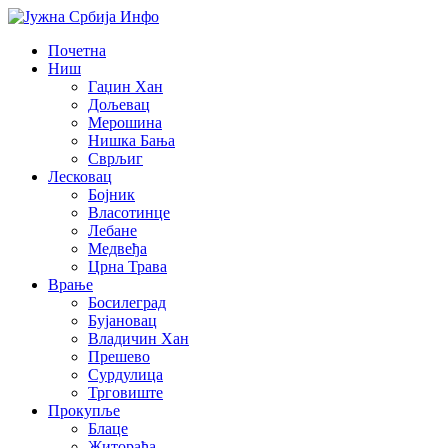
Почетна
Ниш
Гаџин Хан
Дољевац
Мерошина
Нишка Бања
Сврљиг
Лесковац
Бојник
Власотинце
Лебане
Медвеђа
Црна Трава
Врање
Босилеград
Бујановац
Владичин Хан
Прешево
Сурдулица
Трговиште
Прокупље
Блаце
Житорађа