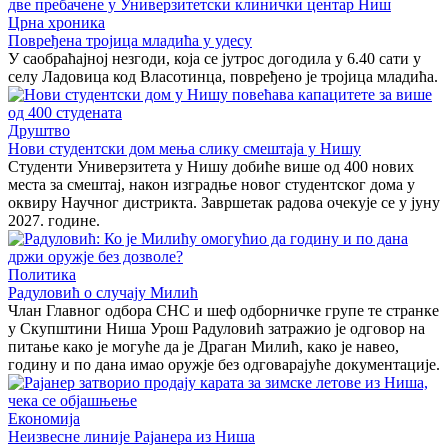
Црна хроника
Повређена тројица младића у удесу
У саобраћајној незгоди, која се јутрос догодила у 6.40 сати у
селу Ладовица код Власотинца, повређено је тројица младића.
Друштво
Нови студентски дом мења слику смештаја у Нишу
Студенти Универзитета у Нишу добиће више од 400 нових
места за смештај, након изградње новог студентског дома у
оквиру Научног дистрикта. Завршетак радова очекује се у јуну
2027. године.
Политика
Радуловић о случају Милић
Члан Главног одбора СНС и шеф одборничке групе те странке
у Скупштини Ниша Урош Радуловић затражио је одговор на
питање како је могуће да је Драган Милић, како је навео,
годину и по дана имао оружје без одговарајуће документације.
Економија
Неизвесне линије Рајанера из Ниша