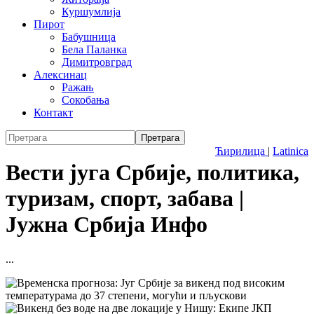
Куршумлија
Пирот
Бабушница
Бела Паланка
Димитровград
Алексинац
Ражањ
Сокобања
Контакт
Ћирилица
|
Latinica
Вести југа Србије, политика,
туризам, спорт, забава |
Јужна Србија Инфо
...