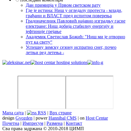
Дан примирја у Првом светском рату
Где је истина: Ниш у огледалу протеста - млади,
грађани и ВЛАСТ пред испитом поверења
Градоначелник Павловић најавио изградњу гасне
електране: Ниш добија стабилну енергију и
јефтиније грејање
Академик Светислав Божић: "Ниш ми је отворио
пут ка свету“
Успешну зимску сезону испратио снег, почео
летњи ред летења -
Мапа сајта
|
RSS
|
Врх стране
design
Gvozden
| power
Hannibal CMS
| on
Host Centar
Почетна
|
Импресум
|
Размена
|
Контакт
Сва права задржана © 2010-2018 ЦИМП