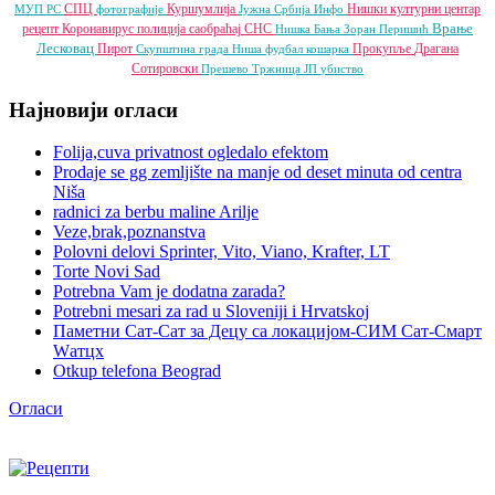
СПЦ
Куршумлија
Нишки културни центар
МУП РС
фотографије
Јужна Србија Инфо
Врање
рецепт
Коронавирус
полиција
саобраћај
СНС
Нишка Бања
Зоран Перишић
Лесковац
Пирот
Прокупље
Драгана
Скупштина града Ниша
фудбал
кошарка
Сотировски
Прешево
Тржница ЈП
убиство
Најновији огласи
Folija,cuva privatnost ogledalo efektom
Prodaje se gg zemljište na manje od deset minuta od centra
Niša
radnici za berbu maline Arilje
Veze,brak,poznanstva
Polovni delovi Sprinter, Vito, Viano, Krafter, LT
Torte Novi Sad
Potrebna Vam je dodatna zarada?
Potrebni mesari za rad u Sloveniji i Hrvatskoj
Паметни Сат-Сат за Децу са локацијом-СИМ Сат-Смарт
Wатцх
Otkup telefona Beograd
Огласи