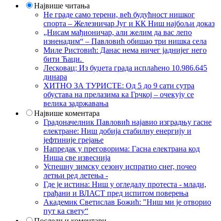
Највише читања
Не граде само терени, већ будућност нишког
спорта – Железничар Југ и КК Ниш најбољи доказ
„Нисам мађионичар, али желим да вас лепо
изненадим“ – Павловић обишао три нишка села
Миле Ристовић: Данас нема ничег јаднијег него
бити Ћаци.
Лесковац; Из буџета града исплаћено 10.986.645
динара
ХИТНО ЗА ТУРИСТЕ: Од 5 до 9 сати сутра
обустава на прелазима ка Грчкој – очекују се
велика задржавања
Највише коментара
Градоначелник Павловић најавио изградњу гасне
електране: Ниш добија стабилну енергију и
јефтиније грејање
Напредак у преговорима: Гасна електрана код
Ниша све извеснија
Успешну зимску сезону испратио снег, почео
летњи ред летења -
Где је истина: Ниш у огледалу протеста - млади,
грађани и ВЛАСТ пред испитом поверења
Академик Светислав Божић: "Ниш ми је отворио
пут ка свету“
Последњи коментари