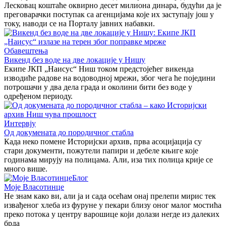
Лесковац коштаће оквирно десет милиона динара, будући да је
преговарачки поступак са агенцијама које их заступају још у
току, наводи се на Порталу јавних набавки.
Обавештења
Викенд без воде на две локације у Нишу
Екипе ЈКП „Наисус“ Ниш током предстојећег викенда
изводиће радове на водоводној мрежи, због чега ће поједини
потрошачи у два дела града и околини бити без воде у
одређеном периоду.
Интервју
Од докумената до породичног стабла
Када неко помене Историјски архив, прва асоцијација су
стари документи, пожутели папири и дебеле књиге које
годинама мирују на полицама. Али, иза тих полица крије се
много више.
Блог
Моје Власотинце
Не знам како ви, али ја и сада осећам онај прелепи мирис тек
извађеног хлеба из фуруне у пекари близу оног малог мостића
преко потока у центру варошице који долази негде из далеких
брда