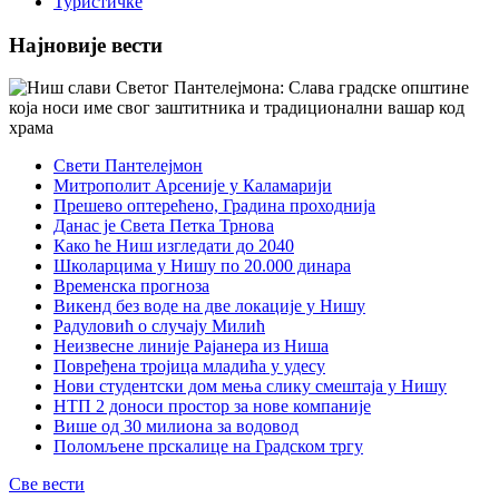
Туристичке
Најновије вести
Свети Пантелејмон
Митрополит Арсеније у Каламарији
Прешево оптерећено, Градина проходнија
Данас је Света Петка Трнова
Како ће Ниш изгледати до 2040
Школарцима у Нишу по 20.000 динара
Временска прогноза
Викенд без воде на две локације у Нишу
Радуловић о случају Милић
Неизвесне линије Рајанера из Ниша
Повређена тројица младића у удесу
Нови студентски дом мења слику смештаја у Нишу
НТП 2 доноси простор за нове компаније
Више од 30 милиона за водовод
Поломљене прскалице на Градском тргу
Све вести